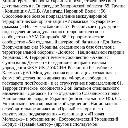
Министерства обороны Украины и осуществлявшее свою
деятельность в г. Энергодаре Запорожской области; 55. Группа
«Концепция А.Н.В. (Авангард Народной Воли)»; 56.
Обособленное боевое подразделение международной
террористической организации «Исламское государство»
(джамаат) «Исламская баккия»; 57. Российское структурное
подразделение международного террористического
сообщества «АУМ Синрикё»; 58. Террористическое
сообщество 46-й отдельный штурмовой батальон «Донбасс»
Вооруженных сил Украины, созданное на базе батальона
территориальной обороны «Донбасс» Национальной гвардии
Украины; 59. Террористическое сообщество «Ахлю ас-
Сунна ва-ль-Джамаат» (созданное в исправительном
учреждении ФКУ ИК-2 УФСИН России по Республике
Калмыкия); 60. Международная организация, созданная в
форме общественного движения, «Форум свободных
государств постРоссии» и ее структурные подразделения; 61.
Террористическое сообщество 2-ой батальон специального
назначения «Донбасс» 15-го отдельного Славянского полка
Национальной гвардии Украины (войсковая часть 3035); 62.
Украинское военизированное объединение «Национально-
освободительное движение «Правый сектор» и его
структурные подразделения – организация «Правая
Молодежь» и объединение «Добровольческий Украинский
Корпус «Правый Сектор» (другое используемое