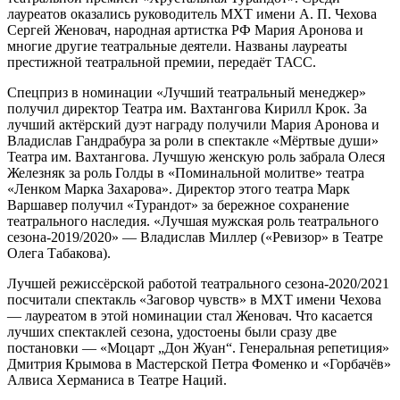
лауреатов оказались руководитель МХТ имени А. П. Чехова
Сергей Женовач, народная артистка РФ Мария Аронова и
многие другие театральные деятели. Названы лауреаты
престижной театральной премии, передаёт ТАСС.
Спецприз в номинации «Лучший театральный менеджер»
получил директор Театра им. Вахтангова Кирилл Крок. За
лучший актёрский дуэт награду получили Мария Аронова и
Владислав Гандрабура за роли в спектакле «Мёртвые души»
Театра им. Вахтангова. Лучшую женскую роль забрала Олеся
Железняк за роль Голды в «Поминальной молитве» театра
«Ленком Марка Захарова». Директор этого театра Марк
Варшавер получил «Турандот» за бережное сохранение
театрального наследия. «Лучшая мужская роль театрального
сезона-2019/2020» — Владислав Миллер («Ревизор» в Театре
Олега Табакова).
Лучшей режиссёрской работой театрального сезона-2020/2021
посчитали спектакль «Заговор чувств» в МХТ имени Чехова
— лауреатом в этой номинации стал Женовач. Что касается
лучших спектаклей сезона, удостоены были сразу две
постановки — «Моцарт „Дон Жуан“. Генеральная репетиция»
Дмитрия Крымова в Мастерской Петра Фоменко и «Горбачёв»
Алвиса Херманиса в Театре Наций.