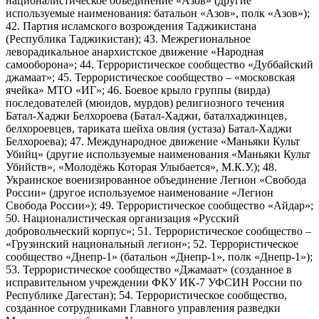
националистическое объединение «Азов» (другие
используемые наименования: батальон «Азов», полк «Азов»);
42. Партия исламского возрождения Таджикистана
(Республика Таджикистан); 43. Межрегиональное
леворадикальное анархистское движение «Народная
самооборона»; 44. Террористическое сообщество «Дуббайский
джамаат»; 45. Террористическое сообщество – «московская
ячейка» МТО «ИГ»; 46. Боевое крыло группы (вирда)
последователей (мюидов, мурдов) религиозного течения
Батал-Хаджи Белхороева (Батал-Хаджи, баталхаджинцев,
белхороевцев, тариката шейха овлия (устаза) Батал-Хаджи
Белхороева); 47. Международное движение «Маньяки Культ
Убийц» (другие используемые наименования «Маньяки Культ
Убийств», «Молодёжь Которая Улыбается», М.К.У.); 48.
Украинское военизированное объединение Легион «Свобода
России» (другое используемое наименование «Легион
Свобода России»); 49. Террористическое сообщество «Айдар»;
50. Националистическая организация «Русский
добровольческий корпус»; 51. Террористическое сообщество –
«Грузинский национальный легион»; 52. Террористическое
сообщество «Днепр-1» (батальон «Днепр-1», полк «Днепр-1»);
53. Террористическое сообщество «Джамаат» (созданное в
исправительном учреждении ФКУ ИК-7 УФСИН России по
Республике Дагестан); 54. Террористическое сообщество,
созданное сотрудниками Главного управления разведки