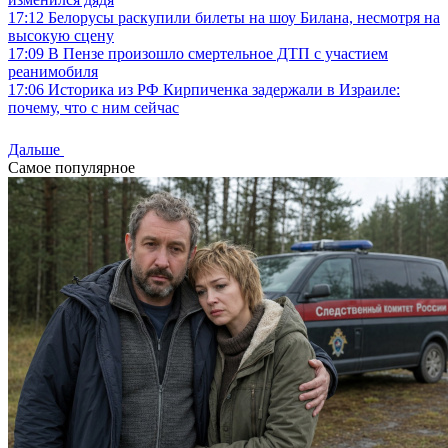
17:12
Белорусы раскупили билеты на шоу Билана, несмотря на
высокую сцену
17:09
В Пензе произошло смертельное ДТП с участием
реанимобиля
17:06
Историка из РФ Кирпиченка задержали в Израиле:
почему, что с ним сейчас
Дальше
Самое популярное