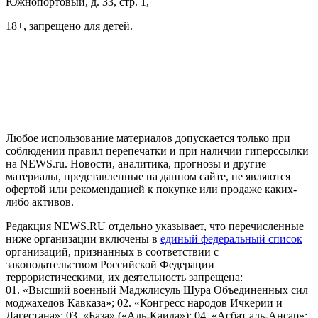
Южнопортовый, д. 33, стр. 1,
18+, запрещено для детей.
На информационном ресурсе NEWS.RU применяются
рекомендательные технологии (информационные технологии
предоставления информации на основе сбора, систематизации
и анализа сведений, относящихся к предпочтениям
пользователей сети "Интернет", находящихся на территории
Российской Федерации)
Любое использование материалов допускается только при
соблюдении правил перепечатки и при наличии гиперссылки
на NEWS.ru. Новости, аналитика, прогнозы и другие
материалы, представленные на данном сайте, не являются
офертой или рекомендацией к покупке или продаже каких-
либо активов.
Редакция NEWS.RU отдельно указывает, что перечисленные
ниже организации включены в
единый федеральный список
организаций, признанных в соответствии с
законодательством Российской Федерации
террористическими, их деятельность запрещена:
01. «Высший военный Маджлисуль Шура Объединенных сил
моджахедов Кавказа»; 02. «Конгресс народов Ичкерии и
Дагестана»; 03. «База» («Аль-Каида»); 04. «Асбат аль-Ансар»;