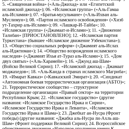
5. «Священная война» («Аль-Джихад» или «Египетский
исламский джихад»); 06. «Исламская группа» («Аль-Гамаа
аль-Исламия»); 07. «Братья-мусульмане» («Аль-Ихван аль-
Муслимун»); 08. «Партия исламского освобождения» («Хизб
ут-Тахрир аль-Ислами»); 09. «Лашкар-И-Тайба»; 10.
«Исламская группа» («Джамаат-и-Ислами»); 11. «Движение
Талибан» [ПРИОСТАНОВЛЕНО]; 12. «Исламская партия
Туркестана» (бывшее «Исламское движение Узбекистана»);
13. «Общество социальных реформ» («Джамият аль-Ислах
аль-Иджтимаи»); 14. «Общество возрождения исламского
наследия» («Джамият Ихья ат-Тураз аль-Ислами»); 15. «Дом
двух святых» («Аль-Харамейн»); 16. «Джунд аш-Шам»
(Войско Великой Сирии); 17. «Исламский джихад – Джамаат
моджахедов»; 18. «Аль-Каида в странах исламского Магриба»;
19. «Имарат Кавказ» («Кавказский Эмират»); 20. «Синдикат
«Автономная боевая террористическая организация (АБТО)»;
21. Террористическое сообщество – структурное
подразделение организации «Правый сектор» на территории
Республики Крым; 22. «Исламское государство» (другие
названия: «Исламское Государство Ирака и Сирии»,
«Исламское Государство Ирака и Леванта», «Исламское
Государство Ирака и Шама»); 23. Джебхат ан-Нусра (Фронт
победы) (другие названия: «Джабха аль-Нусра ли-Ахль аш-
Шам» (Фронт поддержки Великой Сирии); 24. Всероссийское
общественное движение «Народное ополчение имени К.