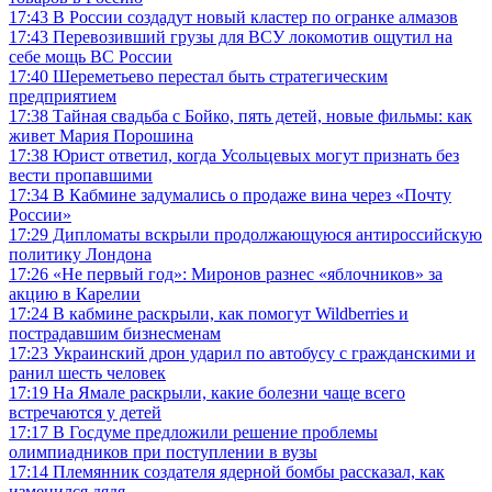
17:43
В России создадут новый кластер по огранке алмазов
17:43
Перевозивший грузы для ВСУ локомотив ощутил на
себе мощь ВС России
17:40
Шереметьево перестал быть стратегическим
предприятием
17:38
Тайная свадьба с Бойко, пять детей, новые фильмы: как
живет Мария Порошина
17:38
Юрист ответил, когда Усольцевых могут признать без
вести пропавшими
17:34
В Кабмине задумались о продаже вина через «Почту
России»
17:29
Дипломаты вскрыли продолжающуюся антироссийскую
политику Лондона
17:26
«Не первый год»: Миронов разнес «яблочников» за
акцию в Карелии
17:24
В кабмине раскрыли, как помогут Wildberries и
пострадавшим бизнесменам
17:23
Украинский дрон ударил по автобусу с гражданскими и
ранил шесть человек
17:19
На Ямале раскрыли, какие болезни чаще всего
встречаются у детей
17:17
В Госдуме предложили решение проблемы
олимпиадников при поступлении в вузы
17:14
Племянник создателя ядерной бомбы рассказал, как
изменился дядя