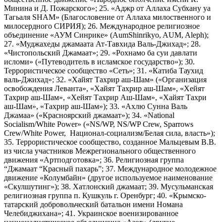
Минина и Д. Пожарского»; 25. «Аджр от Аллаха Субхану уа
Тагьаля SHAM» (Благословение от Аллаха милоственного и
милосердного СИРИЯ); 26. Международное религиозное
объединение «АУМ Синрике» (AumShinrikyo, AUM, Aleph);
27. «Муджахеды джамаата Ат-Тавхида Валь-Джихад»; 28.
«Чистопольский Джамаат»; 29. «Рохнамо ба суи давлати
исломи» («Путеводитель в исламское государство»); 30.
Террористическое сообщество «Сеть»; 31. «Катиба Таухид
валь-Джихад»; 32. «Хайят Тахрир аш-Шам» («Организация
освобождения Леванта», «Хайят Тахрир аш-Шам», «Хейят
Тахрир аш-Шам», «Хейят Тахрир Аш-Шам», «Хайят Тахри
аш-Шам», «Тахрир аш-Шам»); 33. «Ахлю Сунна Валь
Джамаа» («Красноярский джамаат»); 34. «National
Socialism/White Power» («NS/WP, NS/WP Crew, Sparrows
Crew/White Power, Национал-социализм/Белая сила, власть»);
35. Террористическое сообщество, созданное Мальцевым В.В.
из числа участников Межрегионального общественного
движения «Артподготовка»; 36. Религиозная группа
“Джамаат “Красный пахарь”; 37. Международное молодежное
движение «Колумбайн» (другое используемое наименование
«Скулшутинг»); 38. Хатлонский джамаат; 39. Мусульманская
религиозная группа п. Кушкуль г. Оренбург; 40. «Крымско-
татарский добровольческий батальон имени Номана
Челебиджихана»; 41. Украинское военизированное