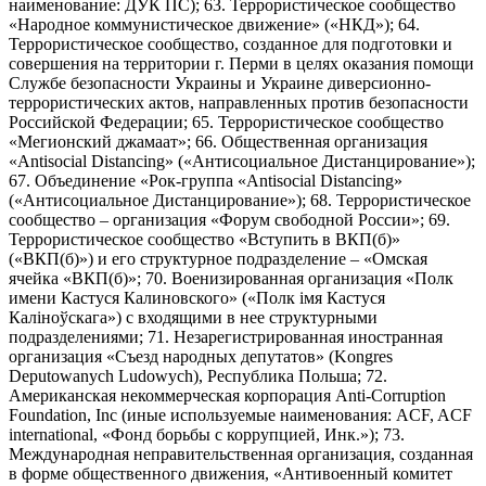
наименование: ДУК ПС); 63. Террористическое сообщество
«Народное коммунистическое движение» («НКД»); 64.
Террористическое сообщество, созданное для подготовки и
совершения на территории г. Перми в целях оказания помощи
Службе безопасности Украины и Украине диверсионно-
террористических актов, направленных против безопасности
Российской Федерации; 65. Террористическое сообщество
«Мегионский джамаат»; 66. Общественная организация
«Antisocial Distancing» («Антисоциальное Дистанцирование»);
67. Объединение «Рок-группа «Antisocial Distancing»
(«Антисоциальное Дистанцирование»); 68. Террористическое
сообщество – организация «Форум свободной России»; 69.
Террористическое сообщество «Вступить в ВКП(б)»
(«ВКП(б)») и его структурное подразделение – «Омская
ячейка «ВКП(б)»; 70. Военизированная организация «Полк
имени Кастуся Калиновского» («Полк iмя Кастуся
Калiноўскага») с входящими в нее структурными
подразделениями; 71. Незарегистрированная иностранная
организация «Съезд народных депутатов» (Kongres
Deputowanych Ludowych), Республика Польша; 72.
Американская некоммерческая корпорация Anti-Corruption
Foundation, Inc (иные используемые наименования: ACF, ACF
international, «Фонд борьбы с коррупцией, Инк.»); 73.
Международная неправительственная организация, созданная
в форме общественного движения, «Антивоенный комитет