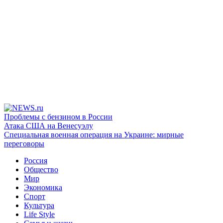
Проблемы с бензином в России
Атака США на Венесуэлу
Специальная военная операция на Украине: мирные
переговоры
Россия
Общество
Мир
Экономика
Спорт
Культура
Life Style