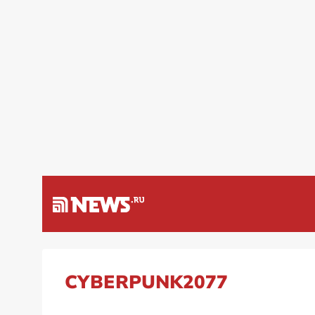
а Венесуэлу
Специальная во
CYBERPUNK2077