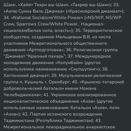
Шам», «Хайят Тахри аш-Шам», «Тахрир аш-Шам»); 33.
«Ахлю Сунна Валь Джамаа» («Красноярский джамаат»);
34. «National Socialism/White Power» («NS/WP, NS/WP
Crew, Sparrows Crew/White Power, Национал-
социализм/Белая сила, власть»); 35. Террористическое
сообщество, созданное Мальцевым В.В. из числа
участников Межрегионального общественного
движения «Артподготовка»; 36. Религиозная группа
“Джамаат “Красный пахарь”; 37. Международное
молодежное движение «Колумбайн» (другое
используемое наименование «Скулшутинг»); 38.
Хатлонский джамаат; 39. Мусульманская религиозная
группа п. Кушкуль г. Оренбург; 40. «Крымско-татарский
добровольческий батальон имени Номана
Челебиджихана»; 41. Украинское военизированное
националистическое объединение «Азов» (другие
используемые наименования: батальон «Азов», полк
«Азов»); 42. Партия исламского возрождения
Таджикистана (Республика Таджикистан); 43.
Межрегиональное леворадикальное анархистское