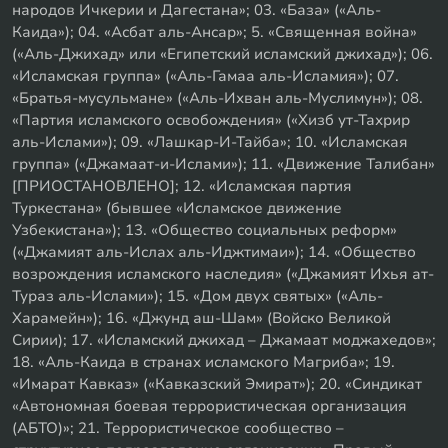
народов Ичкерии и Дагестана»; 03. «База» («Аль-
Каида»); 04. «Асбат аль-Ансар»; 5. «Священная война»
(«Аль-Джихад» или «Египетский исламский джихад»); 06.
«Исламская группа» («Аль-Гамаа аль-Исламия»); 07.
«Братья-мусульмане» («Аль-Ихван аль-Муслимун»); 08.
«Партия исламского освобождения» («Хизб ут-Тахрир
аль-Ислами»); 09. «Лашкар-И-Тайба»; 10. «Исламская
группа» («Джамаат-и-Ислами»); 11. «Движение Талибан»
[ПРИОСТАНОВЛЕНО]; 12. «Исламская партия
Туркестана» (бывшее «Исламское движение
Узбекистана»); 13. «Общество социальных реформ»
(«Джамият аль-Ислах аль-Иджтимаи»); 14. «Общество
возрождения исламского наследия» («Джамият Ихья ат-
Тураз аль-Ислами»); 15. «Дом двух святых» («Аль-
Харамейн»); 16. «Джунд аш-Шам» (Войско Великой
Сирии); 17. «Исламский джихад – Джамаат моджахедов»;
18. «Аль-Каида в странах исламского Магриба»; 19.
«Имарат Кавказ» («Кавказский Эмират»); 20. «Синдикат
«Автономная боевая террористическая организация
(АБТО)»; 21. Террористическое сообщество –