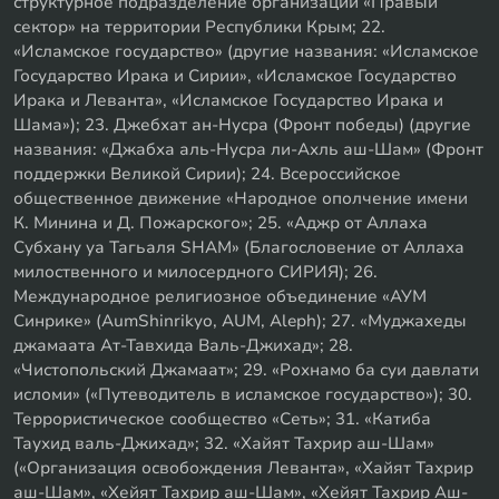
структурное подразделение организации «Правый
сектор» на территории Республики Крым; 22.
«Исламское государство» (другие названия: «Исламское
Государство Ирака и Сирии», «Исламское Государство
Ирака и Леванта», «Исламское Государство Ирака и
Шама»); 23. Джебхат ан-Нусра (Фронт победы) (другие
названия: «Джабха аль-Нусра ли-Ахль аш-Шам» (Фронт
поддержки Великой Сирии); 24. Всероссийское
общественное движение «Народное ополчение имени
К. Минина и Д. Пожарского»; 25. «Аджр от Аллаха
Субхану уа Тагьаля SHAM» (Благословение от Аллаха
милоственного и милосердного СИРИЯ); 26.
Международное религиозное объединение «АУМ
Синрике» (AumShinrikyo, AUM, Aleph); 27. «Муджахеды
джамаата Ат-Тавхида Валь-Джихад»; 28.
«Чистопольский Джамаат»; 29. «Рохнамо ба суи давлати
исломи» («Путеводитель в исламское государство»); 30.
Террористическое сообщество «Сеть»; 31. «Катиба
Таухид валь-Джихад»; 32. «Хайят Тахрир аш-Шам»
(«Организация освобождения Леванта», «Хайят Тахрир
аш-Шам», «Хейят Тахрир аш-Шам», «Хейят Тахрир Аш-