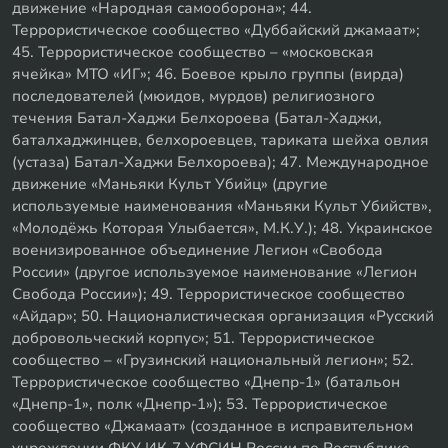
движение «Народная самооборона»; 44.
Террористическое сообщество «Дуббайский джамаат»;
45. Террористическое сообщество – «московская
ячейка» МТО «ИГ»; 46. Боевое крыло группы (вирда)
последователей (мюидов, мурдов) религиозного
течения Батал-Хаджи Белхороева (Батал-Хаджи,
баталхаджинцев, белхороевцев, тариката шейха овлия
(устаза) Батал-Хаджи Белхороева); 47. Международное
движение «Маньяки Культ Убийц» (другие
используемые наименования «Маньяки Культ Убийств»,
«Молодёжь Которая Улыбается», М.К.У.); 48. Украинское
военизированное объединение Легион «Свобода
России» (другое используемое наименование «Легион
Свобода России»); 49. Террористическое сообщество
«Айдар»; 50. Националистическая организация «Русский
добровольческий корпус»; 51. Террористическое
сообщество – «Грузинский национальный легион»; 52.
Террористическое сообщество «Днепр-1» (батальон
«Днепр-1», полк «Днепр-1»); 53. Террористическое
сообщество «Джамаат» (созданное в исправительном
учреждении ФКУ ИК-7 УФСИН России по Республике