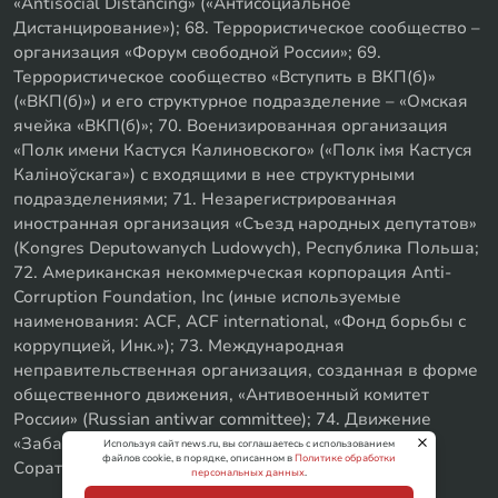
«Antisocial Distancing» («Антисоциальное
Дистанцирование»); 68. Террористическое сообщество –
организация «Форум свободной России»; 69.
Террористическое сообщество «Вступить в ВКП(б)»
(«ВКП(б)») и его структурное подразделение – «Омская
ячейка «ВКП(б)»; 70. Военизированная организация
«Полк имени Кастуся Калиновского» («Полк iмя Кастуся
Калiноўскага») с входящими в нее структурными
подразделениями; 71. Незарегистрированная
иностранная организация «Съезд народных депутатов»
(Kongres Deputowanych Ludowych), Республика Польша;
72. Американская некоммерческая корпорация Anti-
Corruption Foundation, Inc (иные используемые
наименования: ACF, ACF international, «Фонд борьбы с
коррупцией, Инк.»); 73. Международная
неправительственная организация, созданная в форме
общественного движения, «Антивоенный комитет
России» (Russian antiwar committee); 74. Движение
«Забайкальское левое объединение»; 75. «SxE
Используя сайт news.ru, вы соглашаетесь с использованием
файлов cookie, в порядке, описанном в
Политике обработки
Соратники с Уфы»
персональных данных
.