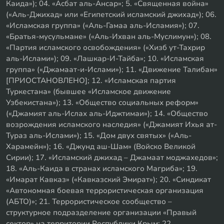
Каида»); 04. «Асбат аль-Ансар»; 5. «Священная война»
(«Аль-Джихад» или «Египетский исламский джихад»); 06.
«Исламская группа» («Аль-Гамаа аль-Исламия»); 07.
«Братья-мусульмане» («Аль-Ихван аль-Муслимун»); 08.
«Партия исламского освобождения» («Хизб ут-Тахрир
аль-Ислами»); 09. «Лашкар-И-Тайба»; 10. «Исламская
группа» («Джамаат-и-Ислами»); 11. «Движение Талибан»
[ПРИОСТАНОВЛЕНО]; 12. «Исламская партия
Туркестана» (бывшее «Исламское движение
Узбекистана»); 13. «Общество социальных реформ»
(«Джамият аль-Ислах аль-Иджтимаи»); 14. «Общество
возрождения исламского наследия» («Джамият Ихья ат-
Тураз аль-Ислами»); 15. «Дом двух святых» («Аль-
Харамейн»); 16. «Джунд аш-Шам» (Войско Великой
Сирии); 17. «Исламский джихад – Джамаат моджахедов»;
18. «Аль-Каида в странах исламского Магриба»; 19.
«Имарат Кавказ» («Кавказский Эмират»); 20. «Синдикат
«Автономная боевая террористическая организация
(АБТО)»; 21. Террористическое сообщество –
структурное подразделение организации «Правый
сектор» на территории Республики Крым; 22.