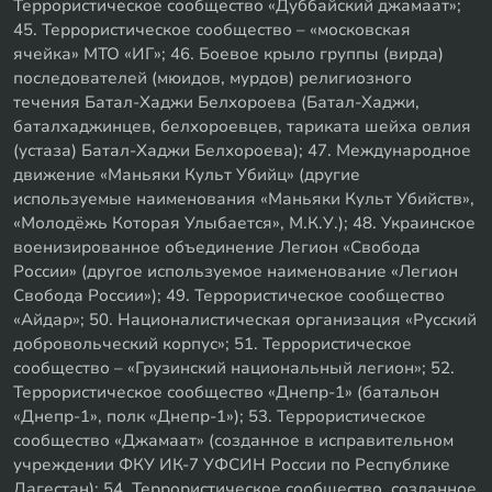
Террористическое сообщество «Дуббайский джамаат»;
45. Террористическое сообщество – «московская
ячейка» МТО «ИГ»; 46. Боевое крыло группы (вирда)
последователей (мюидов, мурдов) религиозного
течения Батал-Хаджи Белхороева (Батал-Хаджи,
баталхаджинцев, белхороевцев, тариката шейха овлия
(устаза) Батал-Хаджи Белхороева); 47. Международное
движение «Маньяки Культ Убийц» (другие
используемые наименования «Маньяки Культ Убийств»,
«Молодёжь Которая Улыбается», М.К.У.); 48. Украинское
военизированное объединение Легион «Свобода
России» (другое используемое наименование «Легион
Свобода России»); 49. Террористическое сообщество
«Айдар»; 50. Националистическая организация «Русский
добровольческий корпус»; 51. Террористическое
сообщество – «Грузинский национальный легион»; 52.
Террористическое сообщество «Днепр-1» (батальон
«Днепр-1», полк «Днепр-1»); 53. Террористическое
сообщество «Джамаат» (созданное в исправительном
учреждении ФКУ ИК-7 УФСИН России по Республике
Дагестан); 54. Террористическое сообщество, созданное