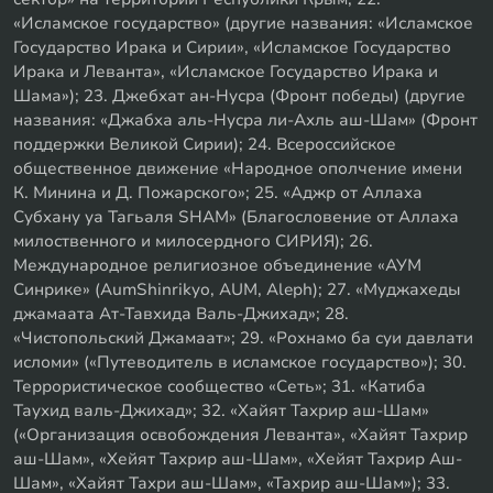
«Исламское государство» (другие названия: «Исламское
Государство Ирака и Сирии», «Исламское Государство
Ирака и Леванта», «Исламское Государство Ирака и
Шама»); 23. Джебхат ан-Нусра (Фронт победы) (другие
названия: «Джабха аль-Нусра ли-Ахль аш-Шам» (Фронт
поддержки Великой Сирии); 24. Всероссийское
общественное движение «Народное ополчение имени
К. Минина и Д. Пожарского»; 25. «Аджр от Аллаха
Субхану уа Тагьаля SHAM» (Благословение от Аллаха
милоственного и милосердного СИРИЯ); 26.
Международное религиозное объединение «АУМ
Синрике» (AumShinrikyo, AUM, Aleph); 27. «Муджахеды
джамаата Ат-Тавхида Валь-Джихад»; 28.
«Чистопольский Джамаат»; 29. «Рохнамо ба суи давлати
исломи» («Путеводитель в исламское государство»); 30.
Террористическое сообщество «Сеть»; 31. «Катиба
Таухид валь-Джихад»; 32. «Хайят Тахрир аш-Шам»
(«Организация освобождения Леванта», «Хайят Тахрир
аш-Шам», «Хейят Тахрир аш-Шам», «Хейят Тахрир Аш-
Шам», «Хайят Тахри аш-Шам», «Тахрир аш-Шам»); 33.