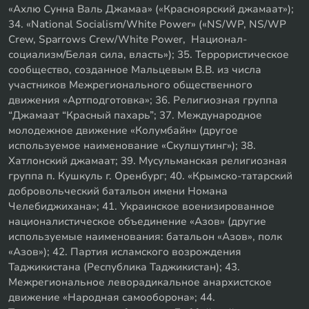
«Ахлю Сунна Валь Джамаа» («Красноярский джамаат»);
34. «National Socialism/White Power» («NS/WP, NS/WP
Crew, Sparrows Crew/White Power, Национал-
социализм/Белая сила, власть»); 35. Террористическое
сообщество, созданное Мальцевым В.В. из числа
участников Межрегионального общественного
движения «Артподготовка»; 36. Религиозная группа
“Джамаат “Красный пахарь”; 37. Международное
молодежное движение «Колумбайн» (другое
используемое наименование «Скулшутинг»); 38.
Хатлонский джамаат; 39. Мусульманская религиозная
группа п. Кушкуль г. Оренбург; 40. «Крымско-татарский
добровольческий батальон имени Номана
Челебиджихана»; 41. Украинское военизированное
националистическое объединение «Азов» (другие
используемые наименования: батальон «Азов», полк
«Азов»); 42. Партия исламского возрождения
Таджикистана (Республика Таджикистан); 43.
Межрегиональное леворадикальное анархистское
движение «Народная самооборона»; 44.