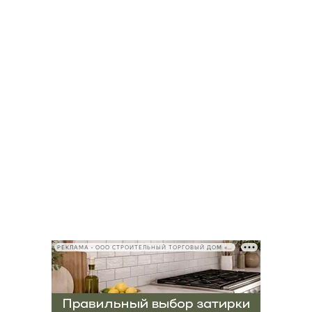
РЕКЛАМА • ООО СТРОИТЕЛЬНЫЙ ТОРГОВЫЙ ДОМ «ПЕТРОВИЧ», ИНН 7802348846