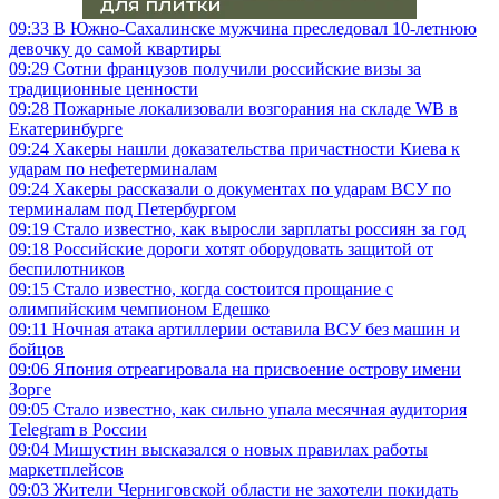
09:33
В Южно-Сахалинске мужчина преследовал 10-летнюю
девочку до самой квартиры
09:29
Сотни французов получили российские визы за
традиционные ценности
09:28
Пожарные локализовали возгорания на складе WB в
Екатеринбурге
09:24
Хакеры нашли доказательства причастности Киева к
ударам по нефетерминалам
09:24
Хакеры рассказали о документах по ударам ВСУ по
терминалам под Петербургом
09:19
Стало известно, как выросли зарплаты россиян за год
09:18
Российские дороги хотят оборудовать защитой от
беспилотников
09:15
Стало известно, когда состоится прощание с
олимпийским чемпионом Едешко
09:11
Ночная атака артиллерии оставила ВСУ без машин и
бойцов
09:06
Япония отреагировала на присвоение острову имени
Зорге
09:05
Стало известно, как сильно упала месячная аудитория
Telegram в России
09:04
Мишустин высказался о новых правилах работы
маркетплейсов
09:03
Жители Черниговской области не захотели покидать