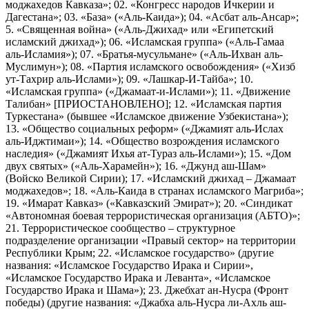
моджахедов Кавказа»; 02. «Конгресс народов Ичкерии и
Дагестана»; 03. «База» («Аль-Каида»); 04. «Асбат аль-Ансар»;
5. «Священная война» («Аль-Джихад» или «Египетский
исламский джихад»); 06. «Исламская группа» («Аль-Гамаа
аль-Исламия»); 07. «Братья-мусульмане» («Аль-Ихван аль-
Муслимун»); 08. «Партия исламского освобождения» («Хизб
ут-Тахрир аль-Ислами»); 09. «Лашкар-И-Тайба»; 10.
«Исламская группа» («Джамаат-и-Ислами»); 11. «Движение
Талибан» [ПРИОСТАНОВЛЕНО]; 12. «Исламская партия
Туркестана» (бывшее «Исламское движение Узбекистана»);
13. «Общество социальных реформ» («Джамият аль-Ислах
аль-Иджтимаи»); 14. «Общество возрождения исламского
наследия» («Джамият Ихья ат-Тураз аль-Ислами»); 15. «Дом
двух святых» («Аль-Харамейн»); 16. «Джунд аш-Шам»
(Войско Великой Сирии); 17. «Исламский джихад – Джамаат
моджахедов»; 18. «Аль-Каида в странах исламского Магриба»;
19. «Имарат Кавказ» («Кавказский Эмират»); 20. «Синдикат
«Автономная боевая террористическая организация (АБТО)»;
21. Террористическое сообщество – структурное
подразделение организации «Правый сектор» на территории
Республики Крым; 22. «Исламское государство» (другие
названия: «Исламское Государство Ирака и Сирии»,
«Исламское Государство Ирака и Леванта», «Исламское
Государство Ирака и Шама»); 23. Джебхат ан-Нусра (Фронт
победы) (другие названия: «Джабха аль-Нусра ли-Ахль аш-