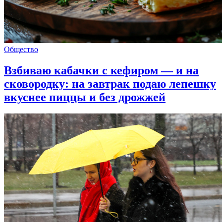
Общество
Взбиваю кабачки с кефиром — и на
сковородку: на завтрак подаю лепешку
вкуснее пиццы и без дрожжей