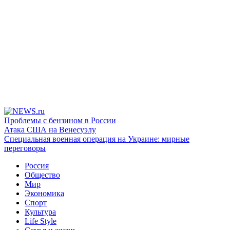
Проблемы с бензином в России
Атака США на Венесуэлу
Специальная военная операция на Украине: мирные
переговоры
Россия
Общество
Мир
Экономика
Спорт
Культура
Life Style