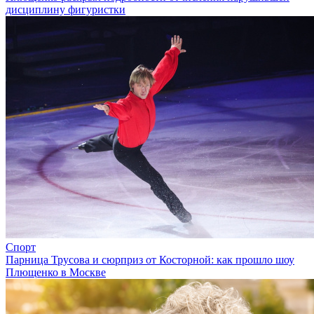
дисциплину фигуристки
Спорт
Парница Трусова и сюрприз от Косторной: как прошло шоу
Плющенко в Москве