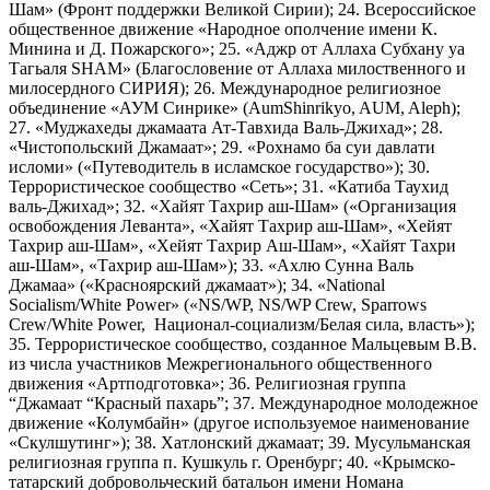
Шам» (Фронт поддержки Великой Сирии); 24. Всероссийское
общественное движение «Народное ополчение имени К.
Минина и Д. Пожарского»; 25. «Аджр от Аллаха Субхану уа
Тагьаля SHAM» (Благословение от Аллаха милоственного и
милосердного СИРИЯ); 26. Международное религиозное
объединение «АУМ Синрике» (AumShinrikyo, AUM, Aleph);
27. «Муджахеды джамаата Ат-Тавхида Валь-Джихад»; 28.
«Чистопольский Джамаат»; 29. «Рохнамо ба суи давлати
исломи» («Путеводитель в исламское государство»); 30.
Террористическое сообщество «Сеть»; 31. «Катиба Таухид
валь-Джихад»; 32. «Хайят Тахрир аш-Шам» («Организация
освобождения Леванта», «Хайят Тахрир аш-Шам», «Хейят
Тахрир аш-Шам», «Хейят Тахрир Аш-Шам», «Хайят Тахри
аш-Шам», «Тахрир аш-Шам»); 33. «Ахлю Сунна Валь
Джамаа» («Красноярский джамаат»); 34. «National
Socialism/White Power» («NS/WP, NS/WP Crew, Sparrows
Crew/White Power, Национал-социализм/Белая сила, власть»);
35. Террористическое сообщество, созданное Мальцевым В.В.
из числа участников Межрегионального общественного
движения «Артподготовка»; 36. Религиозная группа
“Джамаат “Красный пахарь”; 37. Международное молодежное
движение «Колумбайн» (другое используемое наименование
«Скулшутинг»); 38. Хатлонский джамаат; 39. Мусульманская
религиозная группа п. Кушкуль г. Оренбург; 40. «Крымско-
татарский добровольческий батальон имени Номана