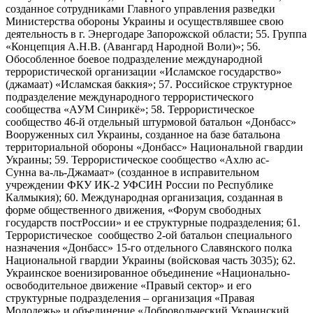
созданное сотрудниками Главного управления разведки
Министерства обороны Украины и осуществлявшее свою
деятельность в г. Энергодаре Запорожской области; 55. Группа
«Концепция А.Н.В. (Авангард Народной Воли)»; 56.
Обособленное боевое подразделение международной
террористической организации «Исламское государство»
(джамаат) «Исламская баккия»; 57. Российское структурное
подразделение международного террористического
сообщества «АУМ Синрикё»; 58. Террористическое
сообщество 46-й отдельный штурмовой батальон «Донбасс»
Вооруженных сил Украины, созданное на базе батальона
территориальной обороны «Донбасс» Национальной гвардии
Украины; 59. Террористическое сообщество «Ахлю ас-
Сунна ва-ль-Джамаат» (созданное в исправительном
учреждении ФКУ ИК-2 УФСИН России по Республике
Калмыкия); 60. Международная организация, созданная в
форме общественного движения, «Форум свободных
государств постРоссии» и ее структурные подразделения; 61.
Террористическое сообщество 2-ой батальон специального
назначения «Донбасс» 15-го отдельного Славянского полка
Национальной гвардии Украины (войсковая часть 3035); 62.
Украинское военизированное объединение «Национально-
освободительное движение «Правый сектор» и его
структурные подразделения – организация «Правая
Молодежь» и объединение «Добровольческий Украинский