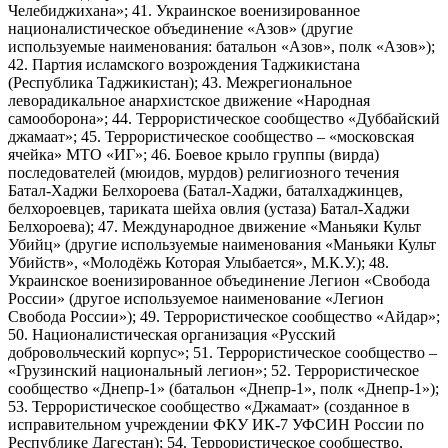
Челебиджихана»; 41. Украинское военизированное
националистическое объединение «Азов» (другие
используемые наименования: батальон «Азов», полк «Азов»);
42. Партия исламского возрождения Таджикистана
(Республика Таджикистан); 43. Межрегиональное
леворадикальное анархистское движение «Народная
самооборона»; 44. Террористическое сообщество «Дуббайский
джамаат»; 45. Террористическое сообщество – «московская
ячейка» МТО «ИГ»; 46. Боевое крыло группы (вирда)
последователей (мюидов, мурдов) религиозного течения
Батал-Хаджи Белхороева (Батал-Хаджи, баталхаджинцев,
белхороевцев, тариката шейха овлия (устаза) Батал-Хаджи
Белхороева); 47. Международное движение «Маньяки Культ
Убийц» (другие используемые наименования «Маньяки Культ
Убийств», «Молодёжь Которая Улыбается», М.К.У.); 48.
Украинское военизированное объединение Легион «Свобода
России» (другое используемое наименование «Легион
Свобода России»); 49. Террористическое сообщество «Айдар»;
50. Националистическая организация «Русский
добровольческий корпус»; 51. Террористическое сообщество –
«Грузинский национальный легион»; 52. Террористическое
сообщество «Днепр-1» (батальон «Днепр-1», полк «Днепр-1»);
53. Террористическое сообщество «Джамаат» (созданное в
исправительном учреждении ФКУ ИК-7 УФСИН России по
Республике Дагестан); 54. Террористическое сообщество,