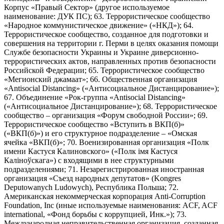
Корпус «Правый Сектор» (другое используемое
наименование: ДУК ПС); 63. Террористическое сообщество
«Народное коммунистическое движение» («НКД»); 64.
Террористическое сообщество, созданное для подготовки и
совершения на территории г. Перми в целях оказания помощи
Службе безопасности Украины и Украине диверсионно-
террористических актов, направленных против безопасности
Российской Федерации; 65. Террористическое сообщество
«Мегионский джамаат»; 66. Общественная организация
«Antisocial Distancing» («Антисоциальное Дистанцирование»);
67. Объединение «Рок-группа «Antisocial Distancing»
(«Антисоциальное Дистанцирование»); 68. Террористическое
сообщество – организация «Форум свободной России»; 69.
Террористическое сообщество «Вступить в ВКП(б)»
(«ВКП(б)») и его структурное подразделение – «Омская
ячейка «ВКП(б)»; 70. Военизированная организация «Полк
имени Кастуся Калиновского» («Полк iмя Кастуся
Калiноўскага») с входящими в нее структурными
подразделениями; 71. Незарегистрированная иностранная
организация «Съезд народных депутатов» (Kongres
Deputowanych Ludowych), Республика Польша; 72.
Американская некоммерческая корпорация Anti-Corruption
Foundation, Inc (иные используемые наименования: ACF, ACF
international, «Фонд борьбы с коррупцией, Инк.»); 73.
Международная неправительственная организация, созданная