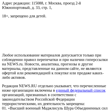
Адрес редакции: 115088, г. Москва, проезд 2-й
Южнопортовый, д. 33, стр. 1,
18+, запрещено для детей.
На информационном ресурсе NEWS.RU применяются
рекомендательные технологии (информационные технологии
предоставления информации на основе сбора, систематизации
и анализа сведений, относящихся к предпочтениям
пользователей сети "Интернет", находящихся на территории
Российской Федерации)
Любое использование материалов допускается только при
соблюдении правил перепечатки и при наличии гиперссылки
на NEWS.ru. Новости, аналитика, прогнозы и другие
материалы, представленные на данном сайте, не являются
офертой или рекомендацией к покупке или продаже каких-
либо активов.
Редакция NEWS.RU отдельно указывает, что перечисленные
ниже организации включены в
единый федеральный список
организаций, признанных в соответствии с
законодательством Российской Федерации
террористическими, их деятельность запрещена:
01. «Высший военный Маджлисуль Шура Объединенных сил