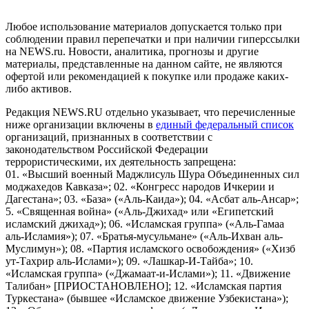
Российской Федерации)
Любое использование материалов допускается только при
соблюдении правил перепечатки и при наличии гиперссылки
на NEWS.ru. Новости, аналитика, прогнозы и другие
материалы, представленные на данном сайте, не являются
офертой или рекомендацией к покупке или продаже каких-
либо активов.
Редакция NEWS.RU отдельно указывает, что перечисленные
ниже организации включены в
единый федеральный список
организаций, признанных в соответствии с
законодательством Российской Федерации
террористическими, их деятельность запрещена:
01. «Высший военный Маджлисуль Шура Объединенных сил
моджахедов Кавказа»; 02. «Конгресс народов Ичкерии и
Дагестана»; 03. «База» («Аль-Каида»); 04. «Асбат аль-Ансар»;
5. «Священная война» («Аль-Джихад» или «Египетский
исламский джихад»); 06. «Исламская группа» («Аль-Гамаа
аль-Исламия»); 07. «Братья-мусульмане» («Аль-Ихван аль-
Муслимун»); 08. «Партия исламского освобождения» («Хизб
ут-Тахрир аль-Ислами»); 09. «Лашкар-И-Тайба»; 10.
«Исламская группа» («Джамаат-и-Ислами»); 11. «Движение
Талибан» [ПРИОСТАНОВЛЕНО]; 12. «Исламская партия
Туркестана» (бывшее «Исламское движение Узбекистана»);