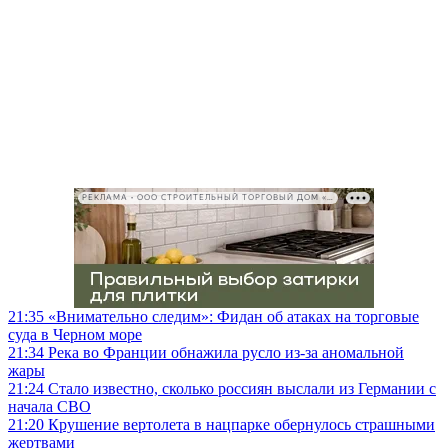
РЕКЛАМА • ООО СТРОИТЕЛЬНЫЙ ТОРГОВЫЙ ДОМ «ПЕТРОВИЧ», ИНН 7802348846
21:35
«Внимательно следим»: Фидан об атаках на торговые
суда в Черном море
21:34
Река во Франции обнажила русло из-за аномальной
жары
21:24
Стало известно, сколько россиян выслали из Германии с
начала СВО
21:20
Крушение вертолета в нацпарке обернулось страшными
жертвами