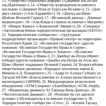
13. «Общество социальных реформ» («Джамият аль-Ислах
аль-Иджтимаи»); 14. «Общество возрождения исламского
наследия» («Джамият Ихья ат-Тураз аль-Ислами»); 15. «Дом
двух святых» («Аль-Харамейн»); 16. «Джунд аш-Шам»
(Войско Великой Сирии); 17. «Исламский джихад – Джамаат
моджахедов»; 18. «Аль-Каида в странах исламского Магриба»;
19. «Имарат Кавказ» («Кавказский Эмират»); 20. «Синдикат
«Автономная боевая террористическая организация (АБТО)»;
21. Террористическое сообщество – структурное
подразделение организации «Правый сектор» на территории
Республики Крым; 22. «Исламское государство» (другие
названия: «Исламское Государство Ирака и Сирии»,
«Исламское Государство Ирака и Леванта», «Исламское
Государство Ирака и Шама»); 23. Джебхат ан-Нусра (Фронт
победы) (другие названия: «Джабха аль-Нусра ли-Ахль аш-
Шам» (Фронт поддержки Великой Сирии); 24. Всероссийское
общественное движение «Народное ополчение имени К.
Минина и Д. Пожарского»; 25. «Аджр от Аллаха Субхану уа
Тагьаля SHAM» (Благословение от Аллаха милоственного и
милосердного СИРИЯ); 26. Международное религиозное
объединение «АУМ Синрике» (AumShinrikyo, AUM, Aleph);
27. «Муджахеды джамаата Ат-Тавхида Валь-Джихад»; 28.
«Чистопольский Джамаат»; 29. «Рохнамо ба суи давлати
исломи» («Путеводитель в исламское государство»); 30.
Террористическое сообщество «Сеть»; 31. «Катиба Таухид