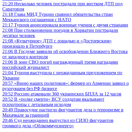
21:20
Несколько человек пострадали при жестком ДТП под
Саратовом
21:18
Глава МИД Турции сравнил обязательства стран
Мекканского соглашения с НАТО
21:17
Турция анонсировала военные учения с двумя странами
21:08
При столкновении поездов в Хорватии пострадали
десятки человек
21:08
«Культурное» ДТП с лошадью и «Достоевским»
произошло в Петербурге
21:06
В Госдуме заявили об освобождении Ближнего Востока
от западного контроля
21:06
В зоне СВО погиб награжденный тремя наградами
российский журналист
21:04
Турция выступила с неожиданным предложением по
Украине
20:57
«Виню наших политиков»: фермер из Армении заявил о
рухнувшем без РФ бизнесе
20:52
Россию атаковали 360 украинских БПЛА за 12 часов
20:52
В «полке смерти» ВСУ солдатам вкалывают
психотропы с летальным исходом
20:49
Правосудие настигло фигурантов дела о терроризме в
Махачкале за границей
20:46
Суд неожиданно выпустил из СИЗО фигурантов
громкого дела «Облкоммунэнерго»