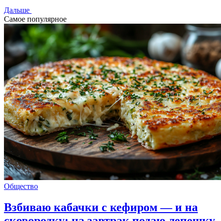
Дальше
Самое популярное
Общество
Взбиваю кабачки с кефиром — и на
сковородку: на завтрак подаю лепешку