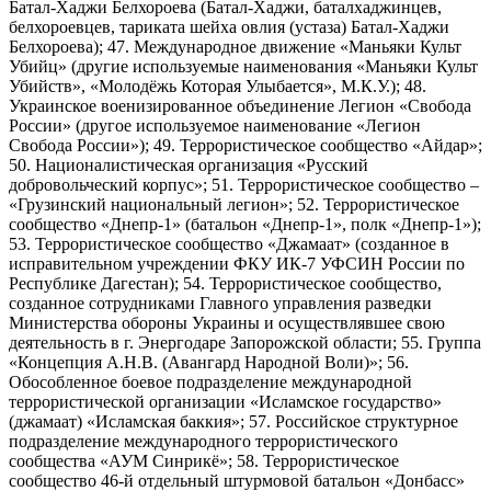
Батал-Хаджи Белхороева (Батал-Хаджи, баталхаджинцев,
белхороевцев, тариката шейха овлия (устаза) Батал-Хаджи
Белхороева); 47. Международное движение «Маньяки Культ
Убийц» (другие используемые наименования «Маньяки Культ
Убийств», «Молодёжь Которая Улыбается», М.К.У.); 48.
Украинское военизированное объединение Легион «Свобода
России» (другое используемое наименование «Легион
Свобода России»); 49. Террористическое сообщество «Айдар»;
50. Националистическая организация «Русский
добровольческий корпус»; 51. Террористическое сообщество –
«Грузинский национальный легион»; 52. Террористическое
сообщество «Днепр-1» (батальон «Днепр-1», полк «Днепр-1»);
53. Террористическое сообщество «Джамаат» (созданное в
исправительном учреждении ФКУ ИК-7 УФСИН России по
Республике Дагестан); 54. Террористическое сообщество,
созданное сотрудниками Главного управления разведки
Министерства обороны Украины и осуществлявшее свою
деятельность в г. Энергодаре Запорожской области; 55. Группа
«Концепция А.Н.В. (Авангард Народной Воли)»; 56.
Обособленное боевое подразделение международной
террористической организации «Исламское государство»
(джамаат) «Исламская баккия»; 57. Российское структурное
подразделение международного террористического
сообщества «АУМ Синрикё»; 58. Террористическое
сообщество 46-й отдельный штурмовой батальон «Донбасс»