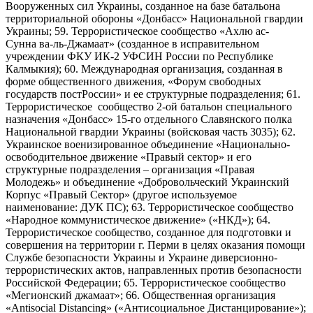
Вооруженных сил Украины, созданное на базе батальона
территориальной обороны «Донбасс» Национальной гвардии
Украины; 59. Террористическое сообщество «Ахлю ас-
Сунна ва-ль-Джамаат» (созданное в исправительном
учреждении ФКУ ИК-2 УФСИН России по Республике
Калмыкия); 60. Международная организация, созданная в
форме общественного движения, «Форум свободных
государств постРоссии» и ее структурные подразделения; 61.
Террористическое сообщество 2-ой батальон специального
назначения «Донбасс» 15-го отдельного Славянского полка
Национальной гвардии Украины (войсковая часть 3035); 62.
Украинское военизированное объединение «Национально-
освободительное движение «Правый сектор» и его
структурные подразделения – организация «Правая
Молодежь» и объединение «Добровольческий Украинский
Корпус «Правый Сектор» (другое используемое
наименование: ДУК ПС); 63. Террористическое сообщество
«Народное коммунистическое движение» («НКД»); 64.
Террористическое сообщество, созданное для подготовки и
совершения на территории г. Перми в целях оказания помощи
Службе безопасности Украины и Украине диверсионно-
террористических актов, направленных против безопасности
Российской Федерации; 65. Террористическое сообщество
«Мегионский джамаат»; 66. Общественная организация
«Antisocial Distancing» («Антисоциальное Дистанцирование»);