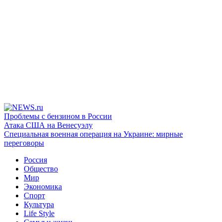
Проблемы с бензином в России
Атака США на Венесуэлу
Специальная военная операция на Украине: мирные
переговоры
Россия
Общество
Мир
Экономика
Спорт
Культура
Life Style