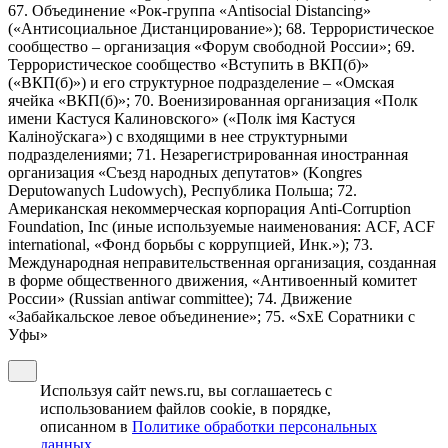
67. Объединение «Рок-группа «Antisocial Distancing»
(«Антисоциальное Дистанцирование»); 68. Террористическое
сообщество – организация «Форум свободной России»; 69.
Террористическое сообщество «Вступить в ВКП(б)»
(«ВКП(б)») и его структурное подразделение – «Омская
ячейка «ВКП(б)»; 70. Военизированная организация «Полк
имени Кастуся Калиновского» («Полк iмя Кастуся
Калiноўскага») с входящими в нее структурными
подразделениями; 71. Незарегистрированная иностранная
организация «Съезд народных депутатов» (Kongres
Deputowanych Ludowych), Республика Польша; 72.
Американская некоммерческая корпорация Anti-Corruption
Foundation, Inc (иные используемые наименования: ACF, ACF
international, «Фонд борьбы с коррупцией, Инк.»); 73.
Международная неправительственная организация, созданная
в форме общественного движения, «Антивоенный комитет
России» (Russian antiwar committee); 74. Движение
«Забайкальское левое объединение»; 75. «SxE Соратники с
Уфы»
Используя сайт news.ru, вы соглашаетесь с
использованием файлов cookie, в порядке,
описанном в
Политике обработки персональных
данных
.