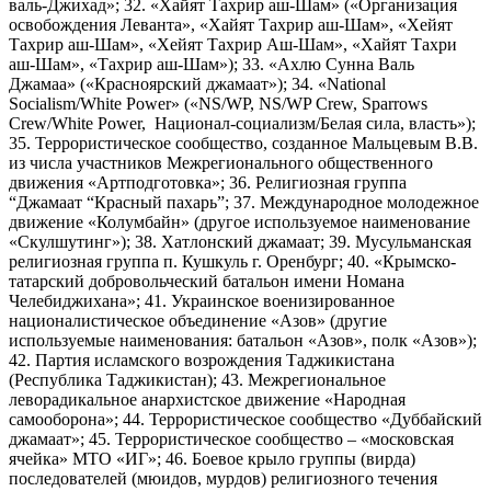
валь-Джихад»; 32. «Хайят Тахрир аш-Шам» («Организация
освобождения Леванта», «Хайят Тахрир аш-Шам», «Хейят
Тахрир аш-Шам», «Хейят Тахрир Аш-Шам», «Хайят Тахри
аш-Шам», «Тахрир аш-Шам»); 33. «Ахлю Сунна Валь
Джамаа» («Красноярский джамаат»); 34. «National
Socialism/White Power» («NS/WP, NS/WP Crew, Sparrows
Crew/White Power, Национал-социализм/Белая сила, власть»);
35. Террористическое сообщество, созданное Мальцевым В.В.
из числа участников Межрегионального общественного
движения «Артподготовка»; 36. Религиозная группа
“Джамаат “Красный пахарь”; 37. Международное молодежное
движение «Колумбайн» (другое используемое наименование
«Скулшутинг»); 38. Хатлонский джамаат; 39. Мусульманская
религиозная группа п. Кушкуль г. Оренбург; 40. «Крымско-
татарский добровольческий батальон имени Номана
Челебиджихана»; 41. Украинское военизированное
националистическое объединение «Азов» (другие
используемые наименования: батальон «Азов», полк «Азов»);
42. Партия исламского возрождения Таджикистана
(Республика Таджикистан); 43. Межрегиональное
леворадикальное анархистское движение «Народная
самооборона»; 44. Террористическое сообщество «Дуббайский
джамаат»; 45. Террористическое сообщество – «московская
ячейка» МТО «ИГ»; 46. Боевое крыло группы (вирда)
последователей (мюидов, мурдов) религиозного течения