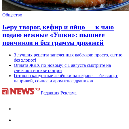
Общество
Беру творог, кефир и яйцо — к чаю
подаю нежные «Ушки»: пышнее
пончиков и без грамма дрожжей
3 лучших рецепта запеченных кабачков: просто, сытно,
без хлопот!
Оплата ЖКХ по-новому: с 1 августа смотрите на
счетчики и в квитанции
Готовлю капустные лепёшки на кефире — без яиц, с
паприкой, сочнее и ароматнее драников
Редакция
Реклама