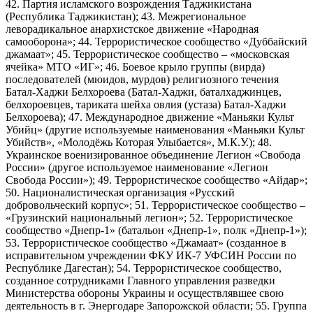
42. Партия исламского возрождения Таджикистана
(Республика Таджикистан); 43. Межрегиональное
леворадикальное анархистское движение «Народная
самооборона»; 44. Террористическое сообщество «Дуббайский
джамаат»; 45. Террористическое сообщество – «московская
ячейка» МТО «ИГ»; 46. Боевое крыло группы (вирда)
последователей (мюидов, мурдов) религиозного течения
Батал-Хаджи Белхороева (Батал-Хаджи, баталхаджинцев,
белхороевцев, тариката шейха овлия (устаза) Батал-Хаджи
Белхороева); 47. Международное движение «Маньяки Культ
Убийц» (другие используемые наименования «Маньяки Культ
Убийств», «Молодёжь Которая Улыбается», М.К.У.); 48.
Украинское военизированное объединение Легион «Свобода
России» (другое используемое наименование «Легион
Свобода России»); 49. Террористическое сообщество «Айдар»;
50. Националистическая организация «Русский
добровольческий корпус»; 51. Террористическое сообщество –
«Грузинский национальный легион»; 52. Террористическое
сообщество «Днепр-1» (батальон «Днепр-1», полк «Днепр-1»);
53. Террористическое сообщество «Джамаат» (созданное в
исправительном учреждении ФКУ ИК-7 УФСИН России по
Республике Дагестан); 54. Террористическое сообщество,
созданное сотрудниками Главного управления разведки
Министерства обороны Украины и осуществлявшее свою
деятельность в г. Энергодаре Запорожской области; 55. Группа