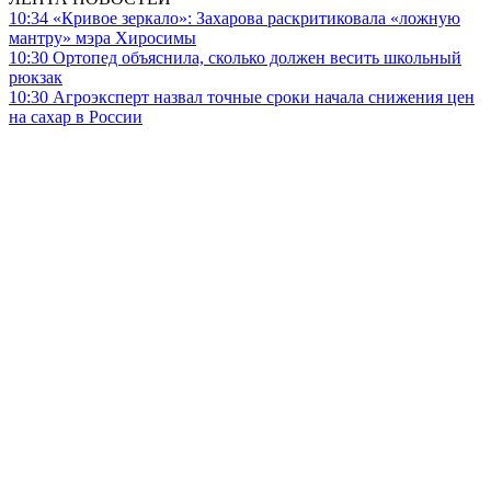
10:34
«Кривое зеркало»: Захарова раскритиковала «ложную
мантру» мэра Хиросимы
10:30
Ортопед объяснила, сколько должен весить школьный
рюкзак
10:30
Агроэксперт назвал точные сроки начала снижения цен
на сахар в России