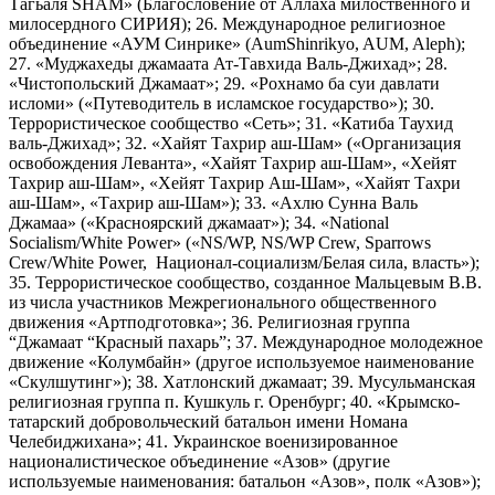
Тагьаля SHAM» (Благословение от Аллаха милоственного и
милосердного СИРИЯ); 26. Международное религиозное
объединение «АУМ Синрике» (AumShinrikyo, AUM, Aleph);
27. «Муджахеды джамаата Ат-Тавхида Валь-Джихад»; 28.
«Чистопольский Джамаат»; 29. «Рохнамо ба суи давлати
исломи» («Путеводитель в исламское государство»); 30.
Террористическое сообщество «Сеть»; 31. «Катиба Таухид
валь-Джихад»; 32. «Хайят Тахрир аш-Шам» («Организация
освобождения Леванта», «Хайят Тахрир аш-Шам», «Хейят
Тахрир аш-Шам», «Хейят Тахрир Аш-Шам», «Хайят Тахри
аш-Шам», «Тахрир аш-Шам»); 33. «Ахлю Сунна Валь
Джамаа» («Красноярский джамаат»); 34. «National
Socialism/White Power» («NS/WP, NS/WP Crew, Sparrows
Crew/White Power, Национал-социализм/Белая сила, власть»);
35. Террористическое сообщество, созданное Мальцевым В.В.
из числа участников Межрегионального общественного
движения «Артподготовка»; 36. Религиозная группа
“Джамаат “Красный пахарь”; 37. Международное молодежное
движение «Колумбайн» (другое используемое наименование
«Скулшутинг»); 38. Хатлонский джамаат; 39. Мусульманская
религиозная группа п. Кушкуль г. Оренбург; 40. «Крымско-
татарский добровольческий батальон имени Номана
Челебиджихана»; 41. Украинское военизированное
националистическое объединение «Азов» (другие
используемые наименования: батальон «Азов», полк «Азов»);