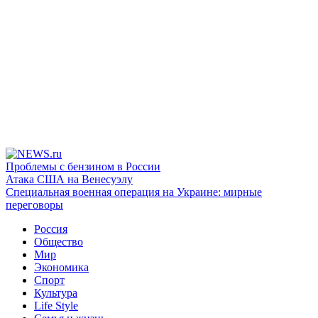
Проблемы с бензином в России
Атака США на Венесуэлу
Специальная военная операция на Украине: мирные
переговоры
Россия
Общество
Мир
Экономика
Спорт
Культура
Life Style