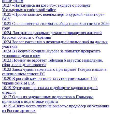
после травм
10:27
«Наткнулись на кого-то»: эксперт о пропаже
Усольцевых в сибирской тайге
10:25
«Просчитались»: военэксперт о курской «авантюре»
ВСУ
10:25
Стала известна стоимость сбора первоклассника в 2026
году
10:24
Лантратова раскрыла детали возвращения жителей
Курской области с Украины
10:24
Зоолог рассказал о неочевидной пользе жаб на дачных
участках
10:24
В Госдуме осудили Дурова за попытку превратить
уголовное дело в шоу
10:23
Почему не работает Telegram 6 августа: замедление,
сбои, последние новости
10:22
Завод чудом выжившего при взрыве Ткачука нашли в
санкционном списке ЕС
10:20
В российском регионе за сутки уничтожили 155
украинских БПЛА
10:19
Хуснуллин рассказал о дефиците кадров в одной
отрасли
10:17
Один из задержанных подростков в Приморье
признался в подготовке теракта
10:15
«Свято место пусто не бывает»: продюсер об уехавших
из России артистах