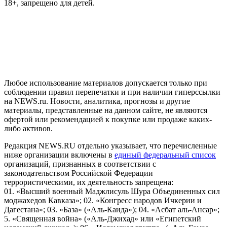
18+, запрещено для детей.
На информационном ресурсе NEWS.RU применяются
рекомендательные технологии (информационные технологии
предоставления информации на основе сбора, систематизации
и анализа сведений, относящихся к предпочтениям
пользователей сети "Интернет", находящихся на территории
Российской Федерации)
Любое использование материалов допускается только при
соблюдении правил перепечатки и при наличии гиперссылки
на NEWS.ru. Новости, аналитика, прогнозы и другие
материалы, представленные на данном сайте, не являются
офертой или рекомендацией к покупке или продаже каких-
либо активов.
Редакция NEWS.RU отдельно указывает, что перечисленные
ниже организации включены в
единый федеральный список
организаций, признанных в соответствии с
законодательством Российской Федерации
террористическими, их деятельность запрещена:
01. «Высший военный Маджлисуль Шура Объединенных сил
моджахедов Кавказа»; 02. «Конгресс народов Ичкерии и
Дагестана»; 03. «База» («Аль-Каида»); 04. «Асбат аль-Ансар»;
5. «Священная война» («Аль-Джихад» или «Египетский