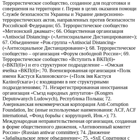
Террористическое сообщество, созданное для подготовки и
совершения на территории г. Перми в целях оказания помощи
Службе безопасности Украины и Украине диверсионно-
террористических актов, направленных против безопасности
Российской Федерации; 65. Террористическое сообщество
«Мегионский джамаат»; 66. Общественная организация
«Antisocial Distancing» («Антисоциальное Дистанцирование»);
67. Объединение «Рок-группа «Antisocial Distancing»
(«Антисоциальное Дистанцирование»); 68. Террористическое
сообщество – организация «Форум свободной России»; 69.
Террористическое сообщество «Вступить в ВКП(б)»
(«ВКП(б)») и его структурное подразделение – «Омская
ячейка «ВКП(б)»; 70. Военизированная организация «Полк
имени Кастуся Калиновского» («Полк iмя Кастуся
Калiноўскага») с входящими в нее структурными
подразделениями; 71. Незарегистрированная иностранная
организация «Съезд народных депутатов» (Kongres
Deputowanych Ludowych), Республика Польша; 72.
Американская некоммерческая корпорация Anti-Corruption
Foundation, Inc (иные используемые наименования: ACF, ACF
international, «Фонд борьбы с коррупцией, Инк.»); 73.
Международная неправительственная организация, созданная
в форме общественного движения, «Антивоенный комитет
России» (Russian antiwar committee); 74. Движение
«Забайкальское левое объединение»; 75. «SxE Соратники с