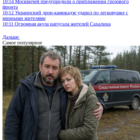
10:14
Москвичей предупредили о приближении грозового
фронта
10:12
Украинский дрон-камикадзе ударил по легковушке с
мирными жителями
10:11
Огромная акула напугала жителей Сахалина
Дальше
Самое популярное