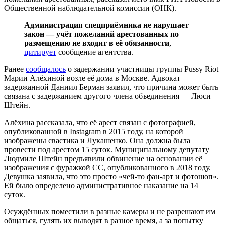
Общественной наблюдательной комиссии (ОНК).
Администрация спецприёмника не нарушает
закон — учёт пожеланий арестованных по
размещению не входит в её обязанности
, —
цитирует
сообщение агентства.
Ранее
сообщалось
о задержании участницы группы Pussy Riot
Марии Алёхиной возле её дома в Москве. Адвокат
задержанной Даниил Берман заявил, что причина может быть
связана с задержанием другого члена объединения — Люси
Штейн.
Алёхина рассказала, что её арест связан с фотографией,
опубликованной в Instagram в 2015 году, на которой
изображены свастика и Лукашенко. Она должна была
провести под арестом 15 суток. Муниципальному депутату
Людмиле Штейн предъявили обвинение на основании её
изображения с фуражкой СС, опубликованного в 2018 году.
Девушка заявила, что это просто «чей-то фан-арт и фотошоп».
Ей было определено административное наказание на 14
суток.
Осуждённых поместили в разные камеры и не разрешают им
общаться, гулять их выводят в разное время, а за попытку