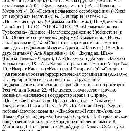
исламский джихад»); 06. «Исламская группа» («Аль-Гамаа
аль-Исламия»); 07. «Братья-мусульмане» («Аль-Ихван аль-
Муслимун»); 08. «Партия исламского освобождения» («Хизб
ут-Тахрир аль-Ислами»); 09. «Лашкар-И-Тайба»; 10.
«Исламская группа» («Джамаат-и-Ислами»); 11. «Движение
Талибан» [ПРИОСТАНОВЛЕНО]; 12. «Исламская партия
Туркестана» (бывшее «Исламское движение Узбекистана»);
13. «Общество социальных реформ» («Джамият аль-Ислах
аль-Иджтимаи»); 14. «Общество возрождения исламского
наследия» («Джамият Ихья ат-Тураз аль-Ислами»); 15. «Дом
двух святых» («Аль-Харамейн»); 16. «Джунд аш-Шам»
(Войско Великой Сирии); 17. «Исламский джихад – Джамаат
моджахедов»; 18. «Аль-Каида в странах исламского Магриба»;
19. «Имарат Кавказ» («Кавказский Эмират»); 20. «Синдикат
«Автономная боевая террористическая организация (АБТО)»;
21. Террористическое сообщество – структурное
подразделение организации «Правый сектор» на территории
Республики Крым; 22. «Исламское государство» (другие
названия: «Исламское Государство Ирака и Сирии»,
«Исламское Государство Ирака и Леванта», «Исламское
Государство Ирака и Шама»); 23. Джебхат ан-Нусра (Фронт
победы) (другие названия: «Джабха аль-Нусра ли-Ахль аш-
Шам» (Фронт поддержки Великой Сирии); 24. Всероссийское
общественное движение «Народное ополчение имени К.
Минина и Д. Пожарского»; 25. «Аджр от Аллаха Субхану уа