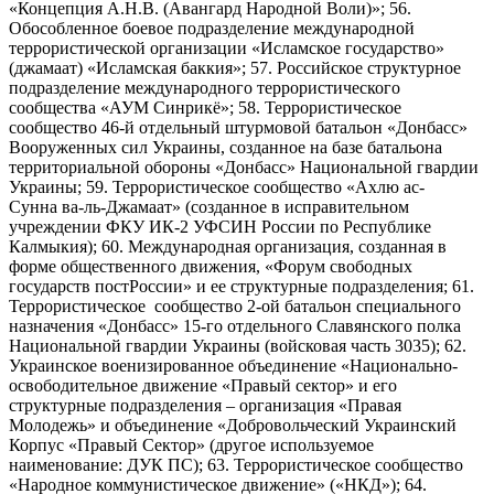
«Концепция А.Н.В. (Авангард Народной Воли)»; 56.
Обособленное боевое подразделение международной
террористической организации «Исламское государство»
(джамаат) «Исламская баккия»; 57. Российское структурное
подразделение международного террористического
сообщества «АУМ Синрикё»; 58. Террористическое
сообщество 46-й отдельный штурмовой батальон «Донбасс»
Вооруженных сил Украины, созданное на базе батальона
территориальной обороны «Донбасс» Национальной гвардии
Украины; 59. Террористическое сообщество «Ахлю ас-
Сунна ва-ль-Джамаат» (созданное в исправительном
учреждении ФКУ ИК-2 УФСИН России по Республике
Калмыкия); 60. Международная организация, созданная в
форме общественного движения, «Форум свободных
государств постРоссии» и ее структурные подразделения; 61.
Террористическое сообщество 2-ой батальон специального
назначения «Донбасс» 15-го отдельного Славянского полка
Национальной гвардии Украины (войсковая часть 3035); 62.
Украинское военизированное объединение «Национально-
освободительное движение «Правый сектор» и его
структурные подразделения – организация «Правая
Молодежь» и объединение «Добровольческий Украинский
Корпус «Правый Сектор» (другое используемое
наименование: ДУК ПС); 63. Террористическое сообщество
«Народное коммунистическое движение» («НКД»); 64.