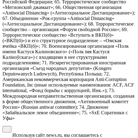
Российской Федерации; 65. Террористическое сообщество
«Мегионский джамаат»; 66. Общественная организация
«Antisocial Distancing» («Антисоциальное Дистанцирование»);
67. Объединение «Рок-группа «Antisocial Distancing»
(«Антисоциальное Дистанцирование»); 68. Террористическое
сообщество – организация «Форум свободной России»; 69.
Террористическое сообщество «Вступить в ВКП(б)»
(«ВКП(б)») и его структурное подразделение – «Омская
ячейка «ВКП(б)»; 70. Военизированная организация «Полк
имени Кастуся Калиновского» («Полк iмя Кастуся
Калiноўскага») с входящими в нее структурными
подразделениями; 71. Незарегистрированная иностранная
организация «Съезд народных депутатов» (Kongres
Deputowanych Ludowych), Республика Польша; 72.
Американская некоммерческая корпорация Anti-Corruption
Foundation, Inc (иные используемые наименования: ACF, ACF
international, «Фонд борьбы с коррупцией, Инк.»); 73.
Международная неправительственная организация, созданная
в форме общественного движения, «Антивоенный комитет
России» (Russian antiwar committee); 74. Движение
«Забайкальское левое объединение»; 75. «SxE Соратники с
Уфы»
Используя сайт news.ru, вы соглашаетесь с