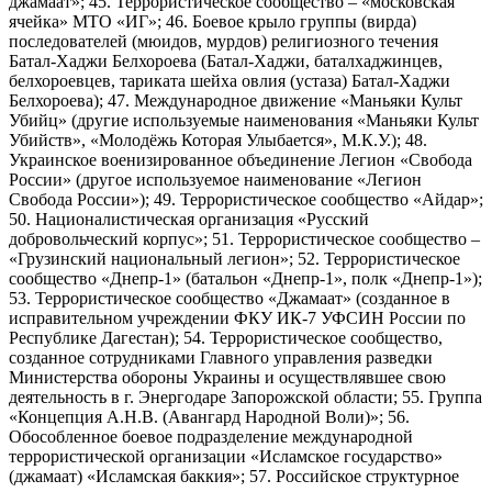
джамаат»; 45. Террористическое сообщество – «московская
ячейка» МТО «ИГ»; 46. Боевое крыло группы (вирда)
последователей (мюидов, мурдов) религиозного течения
Батал-Хаджи Белхороева (Батал-Хаджи, баталхаджинцев,
белхороевцев, тариката шейха овлия (устаза) Батал-Хаджи
Белхороева); 47. Международное движение «Маньяки Культ
Убийц» (другие используемые наименования «Маньяки Культ
Убийств», «Молодёжь Которая Улыбается», М.К.У.); 48.
Украинское военизированное объединение Легион «Свобода
России» (другое используемое наименование «Легион
Свобода России»); 49. Террористическое сообщество «Айдар»;
50. Националистическая организация «Русский
добровольческий корпус»; 51. Террористическое сообщество –
«Грузинский национальный легион»; 52. Террористическое
сообщество «Днепр-1» (батальон «Днепр-1», полк «Днепр-1»);
53. Террористическое сообщество «Джамаат» (созданное в
исправительном учреждении ФКУ ИК-7 УФСИН России по
Республике Дагестан); 54. Террористическое сообщество,
созданное сотрудниками Главного управления разведки
Министерства обороны Украины и осуществлявшее свою
деятельность в г. Энергодаре Запорожской области; 55. Группа
«Концепция А.Н.В. (Авангард Народной Воли)»; 56.
Обособленное боевое подразделение международной
террористической организации «Исламское государство»
(джамаат) «Исламская баккия»; 57. Российское структурное