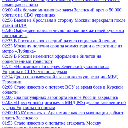
помощью гранаты
03:00
«Их больше миллиона»: зачем Зеленский врет о 50 000
убитых на СВО украинцах
02:56
Выезд из Ярославля в сторону Москвы перекрыли после
атаки БПЛА
02:46
Омбудсмен назвала число пропавших жителей курского
приграничья
02:35
В России вырос средний размер социальной пенсии
02:23
Москвич получил срок за комментарии о смертнице из
метро «Лубянка»
02:19
В России изменится оформление билетов на
общественный транспорт
02:15
«Напоминает Гитлера». Зеленский уволил посла
Украины в США: что он задумал
02:14
Дрон со взрывчаткой вызвал жесткую реакцию МВД
Германии
02:09
Стало известно о потерях ВСУ за время боев в Курской
области
02:06
Два популярных аэропорта на юге России закрылись
02:03
«Преступный цинизм»: в МИД РФ сделали заявление об
ударах Украины по портам
02:00
НАБУ взялось за Арахамию: как его махинации добьют
власть Зеленского
01:53
Стало известно о попытке атаковать Москву