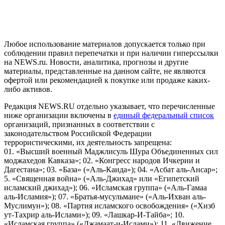
и анализа сведений, относящихся к предпочтениям
пользователей сети "Интернет", находящихся на территории
Российской Федерации)
Любое использование материалов допускается только при
соблюдении правил перепечатки и при наличии гиперссылки
на NEWS.ru. Новости, аналитика, прогнозы и другие
материалы, представленные на данном сайте, не являются
офертой или рекомендацией к покупке или продаже каких-
либо активов.
Редакция NEWS.RU отдельно указывает, что перечисленные
ниже организации включены в
единый федеральный список
организаций, признанных в соответствии с
законодательством Российской Федерации
террористическими, их деятельность запрещена:
01. «Высший военный Маджлисуль Шура Объединенных сил
моджахедов Кавказа»; 02. «Конгресс народов Ичкерии и
Дагестана»; 03. «База» («Аль-Каида»); 04. «Асбат аль-Ансар»;
5. «Священная война» («Аль-Джихад» или «Египетский
исламский джихад»); 06. «Исламская группа» («Аль-Гамаа
аль-Исламия»); 07. «Братья-мусульмане» («Аль-Ихван аль-
Муслимун»); 08. «Партия исламского освобождения» («Хизб
ут-Тахрир аль-Ислами»); 09. «Лашкар-И-Тайба»; 10.
«Исламская группа» («Джамаат-и-Ислами»); 11. «Движение