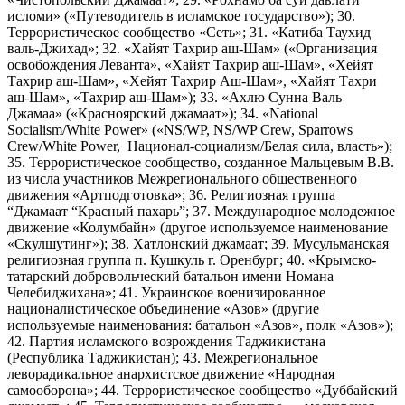
исломи» («Путеводитель в исламское государство»); 30.
Террористическое сообщество «Сеть»; 31. «Катиба Таухид
валь-Джихад»; 32. «Хайят Тахрир аш-Шам» («Организация
освобождения Леванта», «Хайят Тахрир аш-Шам», «Хейят
Тахрир аш-Шам», «Хейят Тахрир Аш-Шам», «Хайят Тахри
аш-Шам», «Тахрир аш-Шам»); 33. «Ахлю Сунна Валь
Джамаа» («Красноярский джамаат»); 34. «National
Socialism/White Power» («NS/WP, NS/WP Crew, Sparrows
Crew/White Power, Национал-социализм/Белая сила, власть»);
35. Террористическое сообщество, созданное Мальцевым В.В.
из числа участников Межрегионального общественного
движения «Артподготовка»; 36. Религиозная группа
“Джамаат “Красный пахарь”; 37. Международное молодежное
движение «Колумбайн» (другое используемое наименование
«Скулшутинг»); 38. Хатлонский джамаат; 39. Мусульманская
религиозная группа п. Кушкуль г. Оренбург; 40. «Крымско-
татарский добровольческий батальон имени Номана
Челебиджихана»; 41. Украинское военизированное
националистическое объединение «Азов» (другие
используемые наименования: батальон «Азов», полк «Азов»);
42. Партия исламского возрождения Таджикистана
(Республика Таджикистан); 43. Межрегиональное
леворадикальное анархистское движение «Народная
самооборона»; 44. Террористическое сообщество «Дуббайский