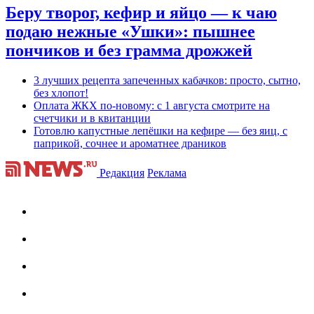
Беру творог, кефир и яйцо — к чаю
подаю нежные «Ушки»: пышнее
пончиков и без грамма дрожжей
3 лучших рецепта запеченных кабачков: просто, сытно,
без хлопот!
Оплата ЖКХ по-новому: с 1 августа смотрите на
счетчики и в квитанции
Готовлю капустные лепёшки на кефире — без яиц, с
паприкой, сочнее и ароматнее драников
Редакция
Реклама