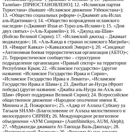
Талибан» [ПРИОСТАНОВЛЕНО]; 12. «Исламская партия
Туркестана» (бывшее «Исламское движение Узбекистана»);
13. «Общество социальных реформ» («Джамият аль-Ислах
аль-Иджтимаи»); 14. «Общество возрождения исламского
наследия» («Джамият Ихья ат-Тураз аль-Ислами»); 15. «Дом
двух святых» («Аль-Харамейн»); 16. «Джунд аш-Шам»
(Войско Великой Сирии); 17. «Исламский джихад – Джамаат
моджахедов»; 18. «Аль-Каида в странах исламского Магриба»;
19. «Имарат Кавказ» («Кавказский Эмират»); 20. «Синдикат
«Автономная боевая террористическая организация (АБТО)»;
21. Террористическое сообщество – структурное
подразделение организации «Правый сектор» на территории
Республики Крым; 22. «Исламское государство» (другие
названия: «Исламское Государство Ирака и Сирии»,
«Исламское Государство Ирака и Леванта», «Исламское
Государство Ирака и Шама»); 23. Джебхат ан-Нусра (Фронт
победы) (другие названия: «Джабха аль-Нусра ли-Ахль аш-
Шам» (Фронт поддержки Великой Сирии); 24. Всероссийское
общественное движение «Народное ополчение имени К.
Минина и Д. Пожарского»; 25. «Аджр от Аллаха Субхану уа
Тагьаля SHAM» (Благословение от Аллаха милоственного и
милосердного СИРИЯ); 26. Международное религиозное
объединение «АУМ Синрике» (AumShinrikyo, AUM, Aleph);
27. «Муджахеды джамаата Ат-Тавхида Валь-Джихад»; 28.
«Чистопольский Джамаат»; 29. «Рохнамо ба суи давлати