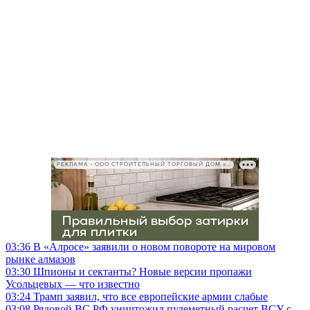
РЕКЛАМА • ООО СТРОИТЕЛЬНЫЙ ТОРГОВЫЙ ДОМ «ПЕТРОВИЧ», ИНН 7802348846
03:36
В «Алросе» заявили о новом повороте на мировом
рынке алмазов
03:30
Шпионы и сектанты? Новые версии пропажи
Усольцевых — что известно
03:24
Трамп заявил, что все европейские армии слабые
03:08
Рядовой ВС РФ уничтожил пулеметный расчет ВСУ с