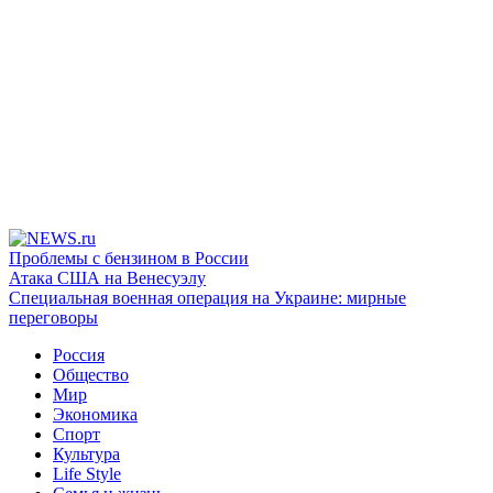
Проблемы с бензином в России
Атака США на Венесуэлу
Специальная военная операция на Украине: мирные
переговоры
Россия
Общество
Мир
Экономика
Спорт
Культура
Life Style