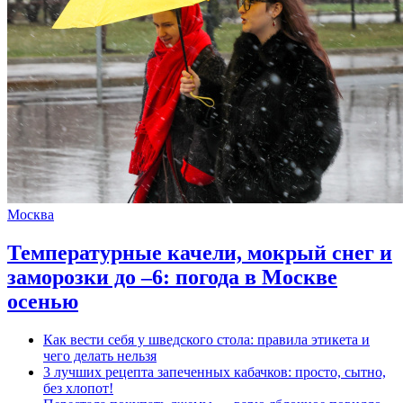
Москва
Температурные качели, мокрый снег и
заморозки до –6: погода в Москве
осенью
Как вести себя у шведского стола: правила этикета и
чего делать нельзя
3 лучших рецепта запеченных кабачков: просто, сытно,
без хлопот!