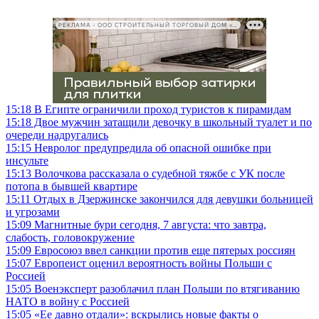
РЕКЛАМА • ООО СТРОИТЕЛЬНЫЙ ТОРГОВЫЙ ДОМ «ПЕТРОВИЧ», ИНН 7802348846
15:18
В Египте ограничили проход туристов к пирамидам
15:18
Двое мужчин затащили девочку в школьный туалет и по
очереди надругались
15:15
Невролог предупредила об опасной ошибке при
инсульте
15:13
Волочкова рассказала о судебной тяжбе с УК после
потопа в бывшей квартире
15:11
Отдых в Дзержинске закончился для девушки больницей
и угрозами
15:09
Магнитные бури сегодня, 7 августа: что завтра,
слабость, головокружение
15:09
Евросоюз ввел санкции против еще пятерых россиян
15:07
Европеист оценил вероятность войны Польши с
Россией
15:05
Военэксперт разоблачил план Польши по втягиванию
НАТО в войну с Россией
15:05
«Ее давно отдали»: вскрылись новые факты о