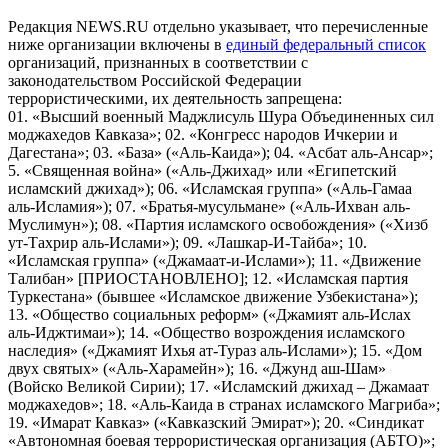
Редакция NEWS.RU отдельно указывает, что перечисленные
ниже организации включены в
единый федеральный список
организаций, признанных в соответствии с
законодательством Российской Федерации
террористическими, их деятельность запрещена:
01. «Высший военный Маджлисуль Шура Объединенных сил
моджахедов Кавказа»; 02. «Конгресс народов Ичкерии и
Дагестана»; 03. «База» («Аль-Каида»); 04. «Асбат аль-Ансар»;
5. «Священная война» («Аль-Джихад» или «Египетский
исламский джихад»); 06. «Исламская группа» («Аль-Гамаа
аль-Исламия»); 07. «Братья-мусульмане» («Аль-Ихван аль-
Муслимун»); 08. «Партия исламского освобождения» («Хизб
ут-Тахрир аль-Ислами»); 09. «Лашкар-И-Тайба»; 10.
«Исламская группа» («Джамаат-и-Ислами»); 11. «Движение
Талибан» [ПРИОСТАНОВЛЕНО]; 12. «Исламская партия
Туркестана» (бывшее «Исламское движение Узбекистана»);
13. «Общество социальных реформ» («Джамият аль-Ислах
аль-Иджтимаи»); 14. «Общество возрождения исламского
наследия» («Джамият Ихья ат-Тураз аль-Ислами»); 15. «Дом
двух святых» («Аль-Харамейн»); 16. «Джунд аш-Шам»
(Войско Великой Сирии); 17. «Исламский джихад – Джамаат
моджахедов»; 18. «Аль-Каида в странах исламского Магриба»;
19. «Имарат Кавказ» («Кавказский Эмират»); 20. «Синдикат
«Автономная боевая террористическая организация (АБТО)»;