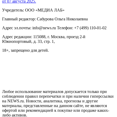
от 07 августа 2025.
Учредитель: ООО «МЕДИА ЛАБ»
Главный редактор: Сабурова Ольга Николаевна
Адрес эл.почты: info@news.ru Телефон: +7 (499) 110-01-02
Адрес редакции: 115088, г. Москва, проезд 2-й
Южнопортовый, д. 33, стр. 1,
18+, запрещено для детей.
На информационном ресурсе NEWS.RU применяются
рекомендательные технологии (информационные технологии
предоставления информации на основе сбора, систематизации
и анализа сведений, относящихся к предпочтениям
пользователей сети "Интернет", находящихся на территории
Российской Федерации)
Любое использование материалов допускается только при
соблюдении правил перепечатки и при наличии гиперссылки
на NEWS.ru. Новости, аналитика, прогнозы и другие
материалы, представленные на данном сайте, не являются
офертой или рекомендацией к покупке или продаже каких-
либо активов.