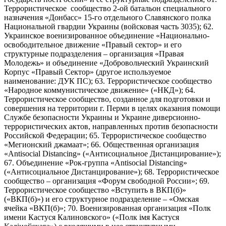
Террористическое сообщество 2-ой батальон специального
назначения «Донбасс» 15-го отдельного Славянского полка
Национальной гвардии Украины (войсковая часть 3035); 62.
Украинское военизированное объединение «Национально-
освободительное движение «Правый сектор» и его
структурные подразделения – организация «Правая
Молодежь» и объединение «Добровольческий Украинский
Корпус «Правый Сектор» (другое используемое
наименование: ДУК ПС); 63. Террористическое сообщество
«Народное коммунистическое движение» («НКД»); 64.
Террористическое сообщество, созданное для подготовки и
совершения на территории г. Перми в целях оказания помощи
Службе безопасности Украины и Украине диверсионно-
террористических актов, направленных против безопасности
Российской Федерации; 65. Террористическое сообщество
«Мегионский джамаат»; 66. Общественная организация
«Antisocial Distancing» («Антисоциальное Дистанцирование»);
67. Объединение «Рок-группа «Antisocial Distancing»
(«Антисоциальное Дистанцирование»); 68. Террористическое
сообщество – организация «Форум свободной России»; 69.
Террористическое сообщество «Вступить в ВКП(б)»
(«ВКП(б)») и его структурное подразделение – «Омская
ячейка «ВКП(б)»; 70. Военизированная организация «Полк
имени Кастуся Калиновского» («Полк iмя Кастуся