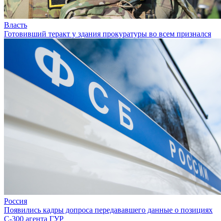
Власть
Готовивший теракт у здания прокуратуры во всем признался
Россия
Появились кадры допроса передававшего данные о позициях
C-300 агента ГУР