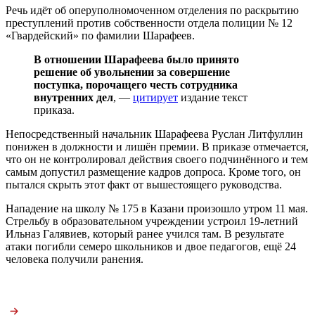
Речь идёт об оперуполномоченном отделения по раскрытию
преступлений против собственности отдела полиции № 12
«Гвардейский» по фамилии Шарафеев.
В отношении Шарафеева было принято
решение об увольнении за совершение
поступка, порочащего честь сотрудника
внутренних дел
, —
цитирует
издание текст
приказа.
Непосредственный начальник Шарафеева Руслан Литфуллин
понижен в должности и лишён премии. В приказе отмечается,
что он не контролировал действия своего подчинённого и тем
самым допустил размещение кадров допроса. Кроме того, он
пытался скрыть этот факт от вышестоящего руководства.
Нападение на школу № 175 в Казани произошло утром 11 мая.
Стрельбу в образовательном учреждении устроил 19-летний
Ильназ Галявиев, который ранее учился там. В результате
атаки погибли семеро школьников и двое педагогов, ещё 24
человека получили ранения.