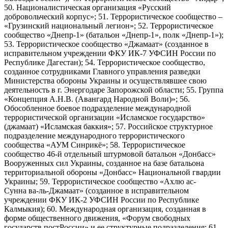
50. Националистическая организация «Русский
добровольческий корпус»; 51. Террористическое сообщество –
«Грузинский национальный легион»; 52. Террористическое
сообщество «Днепр-1» (батальон «Днепр-1», полк «Днепр-1»);
53. Террористическое сообщество «Джамаат» (созданное в
исправительном учреждении ФКУ ИК-7 УФСИН России по
Республике Дагестан); 54. Террористическое сообщество,
созданное сотрудниками Главного управления разведки
Министерства обороны Украины и осуществлявшее свою
деятельность в г. Энергодаре Запорожской области; 55. Группа
«Концепция А.Н.В. (Авангард Народной Воли)»; 56.
Обособленное боевое подразделение международной
террористической организации «Исламское государство»
(джамаат) «Исламская баккия»; 57. Российское структурное
подразделение международного террористического
сообщества «АУМ Синрикё»; 58. Террористическое
сообщество 46-й отдельный штурмовой батальон «Донбасс»
Вооруженных сил Украины, созданное на базе батальона
территориальной обороны «Донбасс» Национальной гвардии
Украины; 59. Террористическое сообщество «Ахлю ас-
Сунна ва-ль-Джамаат» (созданное в исправительном
учреждении ФКУ ИК-2 УФСИН России по Республике
Калмыкия); 60. Международная организация, созданная в
форме общественного движения, «Форум свободных
государств постРоссии» и ее структурные подразделения; 61.