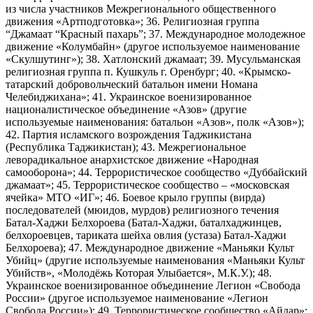
из числа участников Межрегионального общественного
движения «Артподготовка»; 36. Религиозная группа
“Джамаат “Красный пахарь”; 37. Международное молодежное
движение «Колумбайн» (другое используемое наименование
«Скулшутинг»); 38. Хатлонский джамаат; 39. Мусульманская
религиозная группа п. Кушкуль г. Оренбург; 40. «Крымско-
татарский добровольческий батальон имени Номана
Челебиджихана»; 41. Украинское военизированное
националистическое объединение «Азов» (другие
используемые наименования: батальон «Азов», полк «Азов»);
42. Партия исламского возрождения Таджикистана
(Республика Таджикистан); 43. Межрегиональное
леворадикальное анархистское движение «Народная
самооборона»; 44. Террористическое сообщество «Дуббайский
джамаат»; 45. Террористическое сообщество – «московская
ячейка» МТО «ИГ»; 46. Боевое крыло группы (вирда)
последователей (мюидов, мурдов) религиозного течения
Батал-Хаджи Белхороева (Батал-Хаджи, баталхаджинцев,
белхороевцев, тариката шейха овлия (устаза) Батал-Хаджи
Белхороева); 47. Международное движение «Маньяки Культ
Убийц» (другие используемые наименования «Маньяки Культ
Убийств», «Молодёжь Которая Улыбается», М.К.У.); 48.
Украинское военизированное объединение Легион «Свобода
России» (другое используемое наименование «Легион
Свобода России»); 49. Террористическое сообщество «Айдар»;