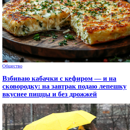
Общество
Взбиваю кабачки с кефиром — и на
сковородку: на завтрак подаю лепешку
вкуснее пиццы и без дрожжей