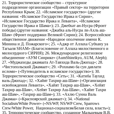
21. Террористическое сообщество – структурное
подразделение организации «Правый сектор» на территории
Республики Крым; 22. «Исламское государство» (другие
названия: «Исламское Государство Ирака и Сирии»,
«Исламское Государство Ирака и Леванта», «Исламское
Государство Ирака и Шама»); 23. Джебхат ан-Нусра (Фронт
победы) (другие названия: «Джабха аль-Нусра ли-Ахль аш-
Шам» (Фронт поддержки Великой Сирии); 24. Всероссийское
общественное движение «Народное ополчение имени К.
Минина и Д. Пожарского»; 25. «Аджр от Аллаха Субхану уа
Тагьаля SHAM» (Благословение от Аллаха милоственного и
милосердного СИРИЯ); 26. Международное религиозное
объединение «АУМ Синрике» (AumShinrikyo, AUM, Aleph);
27. «Муджахеды джамаата Ат-Тавхида Валь-Джихад»; 28.
«Чистопольский Джамаат»; 29. «Рохнамо ба суи давлати
исломи» («Путеводитель в исламское государство»); 30.
Террористическое сообщество «Сеть»; 31. «Катиба Таухид
валь-Джихад»; 32. «Хайят Тахрир аш-Шам» («Организация
освобождения Леванта», «Хайят Тахрир аш-Шам», «Хейят
Тахрир аш-Шам», «Хейят Тахрир Аш-Шам», «Хайят Тахри
аш-Шам», «Тахрир аш-Шам»); 33. «Ахлю Сунна Валь
Джамаа» («Красноярский джамаат»); 34. «National
Socialism/White Power» («NS/WP, NS/WP Crew, Sparrows
Crew/White Power, Национал-социализм/Белая сила, власть»);
35. Террористическое сообщество, созданное Мальцевым В.В.