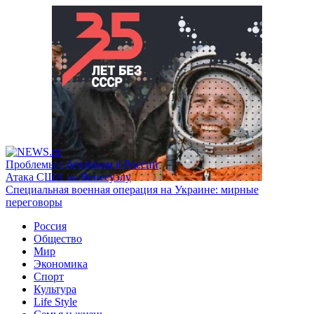
Проблемы с бензином в России
Атака США на Венесуэлу
Специальная военная операция на Украине: мирные
переговоры
Россия
Общество
Мир
Экономика
Спорт
Культура
Life Style