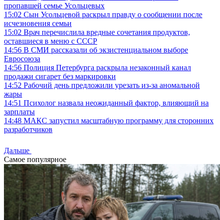
пропавшей семье Усольцевых
15:02
Сын Усольцевой раскрыл правду о сообщении после
исчезновения семьи
15:02
Врач перечислила вредные сочетания продуктов,
оставшиеся в меню с СССР
14:56
В СМИ рассказали об экзистенциальном выборе
Евросоюза
14:56
Полиция Петербурга раскрыла незаконный канал
продажи сигарет без маркировки
14:52
Рабочий день предложили урезать из-за аномальной
жары
14:51
Психолог назвала неожиданный фактор, влияющий на
зарплаты
14:48
МАКС запустил масштабную программу для сторонних
разработчиков
Дальше
Самое популярное