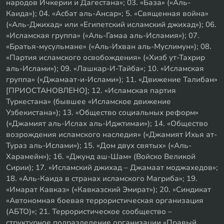
народов Ичкерии и Дагестана»; 03. «База» («Аль-
Каида»); 04. «Асбат аль-Ансар»; 5. «Священная война»
(«Аль-Джихад» или «Египетский исламский джихад»); 06.
«Исламская группа» («Аль-Гамаа аль-Исламия»); 07.
«Братья-мусульмане» («Аль-Ихван аль-Муслимун»); 08.
«Партия исламского освобождения» («Хизб ут-Тахрир
аль-Ислами»); 09. «Лашкар-И-Тайба»; 10. «Исламская
группа» («Джамаат-и-Ислами»); 11. «Движение Талибан»
[ПРИОСТАНОВЛЕНО]; 12. «Исламская партия
Туркестана» (бывшее «Исламское движение
Узбекистана»); 13. «Общество социальных реформ»
(«Джамият аль-Ислах аль-Иджтимаи»); 14. «Общество
возрождения исламского наследия» («Джамият Ихья ат-
Тураз аль-Ислами»); 15. «Дом двух святых» («Аль-
Харамейн»); 16. «Джунд аш-Шам» (Войско Великой
Сирии); 17. «Исламский джихад – Джамаат моджахедов»;
18. «Аль-Каида в странах исламского Магриба»; 19.
«Имарат Кавказ» («Кавказский Эмират»); 20. «Синдикат
«Автономная боевая террористическая организация
(АБТО)»; 21. Террористическое сообщество –
структурное подразделение организации «Правый