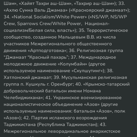
Шам», «Хайят Тахри аш-Шам», «Тахрир аш-Шам»); 33.
«Ахлю Сунна Валь Джамаа» («Красноярский джамаат»);
34. «National Socialism/White Power» («NS/WP, NS/WP
Crew, Sparrows Crew/White Power, Национал-
социализм/Белая сила, власть»); 35. Террористическое
сообщество, созданное Мальцевым В.В. из числа
участников Межрегионального общественного
движения «Артподготовка»; 36. Религиозная группа
“Джамаат “Красный пахарь”; 37. Международное
молодежное движение «Колумбайн» (другое
используемое наименование «Скулшутинг»); 38.
Хатлонский джамаат; 39. Мусульманская религиозная
группа п. Кушкуль г. Оренбург; 40. «Крымско-татарский
добровольческий батальон имени Номана
Челебиджихана»; 41. Украинское военизированное
националистическое объединение «Азов» (другие
используемые наименования: батальон «Азов», полк
«Азов»); 42. Партия исламского возрождения
Таджикистана (Республика Таджикистан); 43.
Межрегиональное леворадикальное анархистское