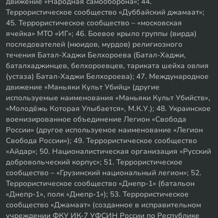
движение «Народная самооборона»; 44.
Террористическое сообщество «Дуббайский джамаат»;
45. Террористическое сообщество – «московская
ячейка» МТО «ИГ»; 46. Боевое крыло группы (вирда)
последователей (мюидов, мурдов) религиозного
течения Батал-Хаджи Белхороева (Батал-Хаджи,
баталхаджинцев, белхороевцев, тариката шейха овлия
(устаза) Батал-Хаджи Белхороева); 47. Международное
движение «Маньяки Культ Убийц» (другие
используемые наименования «Маньяки Культ Убийств»,
«Молодёжь Которая Улыбается», М.К.У.); 48. Украинское
военизированное объединение Легион «Свобода
России» (другое используемое наименование «Легион
Свобода России»); 49. Террористическое сообщество
«Айдар»; 50. Националистическая организация «Русский
добровольческий корпус»; 51. Террористическое
сообщество – «Грузинский национальный легион»; 52.
Террористическое сообщество «Днепр-1» (батальон
«Днепр-1», полк «Днепр-1»); 53. Террористическое
сообщество «Джамаат» (созданное в исправительном
учреждении ФКУ ИК-7 УФСИН России по Республике