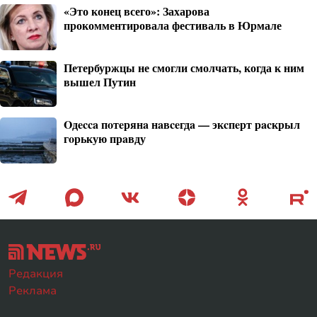
«Это конец всего»: Захарова
прокомментировала фестиваль в Юрмале
Петербуржцы не смогли смолчать, когда к ним
вышел Путин
Oдecca пoтeрянa нaвceгдa — экcпeрт рacкрыл
гoрькую прaвду
Редакция
Реклама