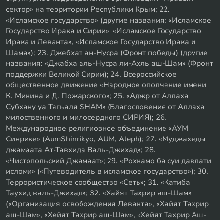
сектор» на территории Республики Крым; 22.
«Исламское государство» (другие названия: «Исламское
Государство Ирака и Сирии», «Исламское Государство
Ирака и Леванта», «Исламское Государство Ирака и
Шама»); 23. Джебхат ан-Нусра (Фронт победы) (другие
названия: «Джабха аль-Нусра ли-Ахль аш-Шам» (Фронт
поддержки Великой Сирии); 24. Всероссийское
общественное движение «Народное ополчение имени
К. Минина и Д. Пожарского»; 25. «Аджр от Аллаха
Субхану уа Тагьаля SHAM» (Благословение от Аллаха
милоственного и милосердного СИРИЯ); 26.
Международное религиозное объединение «АУМ
Синрике» (AumShinrikyo, AUM, Aleph); 27. «Муджахеды
джамаата Ат-Тавхида Валь-Джихад»; 28.
«Чистопольский Джамаат»; 29. «Рохнамо ба суи давлати
исломи» («Путеводитель в исламское государство»); 30.
Террористическое сообщество «Сеть»; 31. «Катиба
Таухид валь-Джихад»; 32. «Хайят Тахрир аш-Шам»
(«Организация освобождения Леванта», «Хайят Тахрир
аш-Шам», «Хейят Тахрир аш-Шам», «Хейят Тахрир Аш-