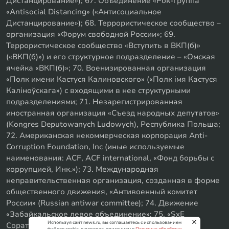
Дистанцирование»); 67. Объединение «Рок-группа
«Antisocial Distancing» («Антисоциальное
Дистанцирование»); 68. Террористическое сообщество –
организация «Форум свободной России»; 69.
Террористическое сообщество «Вступить в ВКП(б)»
(«ВКП(б)») и его структурное подразделение – «Омская
ячейка «ВКП(б)»; 70. Военизированная организация
«Полк имени Кастуся Калиновского» («Полк iмя Кастуся
Калiноўскага») с входящими в нее структурными
подразделениями; 71. Незарегистрированная
иностранная организация «Съезд народных депутатов»
(Kongres Deputowanych Ludowych), Республика Польша;
72. Американская некоммерческая корпорация Anti-
Corruption Foundation, Inc (иные используемые
наименования: ACF, ACF international, «Фонд борьбы с
коррупцией, Инк.»); 73. Международная
неправительственная организация, созданная в форме
общественного движения, «Антивоенный комитет
России» (Russian antiwar committee); 74. Движение
«Забайкальское левое объединение»; 75. «SxE
Используя сайт news.ru, вы соглашаетесь с использованием
Соратники с Уфы»
файлов cookie, в порядке, описанном в
Политике обработки