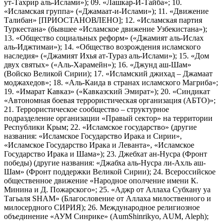
ут-Тахрир аль-Ислами»); 09. «Лашкар-И-Тайба»; 10.
«Исламская группа» («Джамаат-и-Ислами»); 11. «Движение
Талибан» [ПРИОСТАНОВЛЕНО]; 12. «Исламская партия
Туркестана» (бывшее «Исламское движение Узбекистана»);
13. «Общество социальных реформ» («Джамият аль-Ислах
аль-Иджтимаи»); 14. «Общество возрождения исламского
наследия» («Джамият Ихья ат-Тураз аль-Ислами»); 15. «Дом
двух святых» («Аль-Харамейн»); 16. «Джунд аш-Шам»
(Войско Великой Сирии); 17. «Исламский джихад – Джамаат
моджахедов»; 18. «Аль-Каида в странах исламского Магриба»;
19. «Имарат Кавказ» («Кавказский Эмират»); 20. «Синдикат
«Автономная боевая террористическая организация (АБТО)»;
21. Террористическое сообщество – структурное
подразделение организации «Правый сектор» на территории
Республики Крым; 22. «Исламское государство» (другие
названия: «Исламское Государство Ирака и Сирии»,
«Исламское Государство Ирака и Леванта», «Исламское
Государство Ирака и Шама»); 23. Джебхат ан-Нусра (Фронт
победы) (другие названия: «Джабха аль-Нусра ли-Ахль аш-
Шам» (Фронт поддержки Великой Сирии); 24. Всероссийское
общественное движение «Народное ополчение имени К.
Минина и Д. Пожарского»; 25. «Аджр от Аллаха Субхану уа
Тагьаля SHAM» (Благословение от Аллаха милоственного и
милосердного СИРИЯ); 26. Международное религиозное
объединение «АУМ Синрике» (AumShinrikyo, AUM, Aleph);