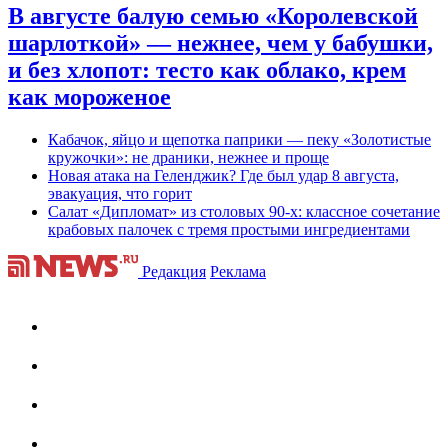
В августе балую семью «Королевской
шарлоткой» — нежнее, чем у бабушки,
и без хлопот: тесто как облако, крем
как мороженое
Кабачок, яйцо и щепотка паприки — пеку «Золотистые
кружочки»: не драники, нежнее и проще
Новая атака на Геленджик? Где был удар 8 августа,
эвакуация, что горит
Салат «Дипломат» из столовых 90-х: классное сочетание
крабовых палочек с тремя простыми ингредиентами
Редакция
Реклама