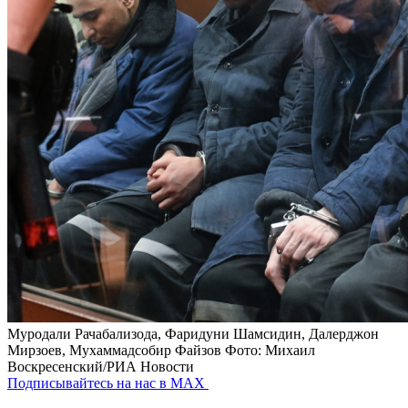
Муродали Рачабализода, Фаридуни Шамсидин, Далерджон
Мирзоев, Мухаммадсобир Файзов
Фото: Михаил
Воскресенский/РИА Новости
Подписывайтесь на нас в MAX