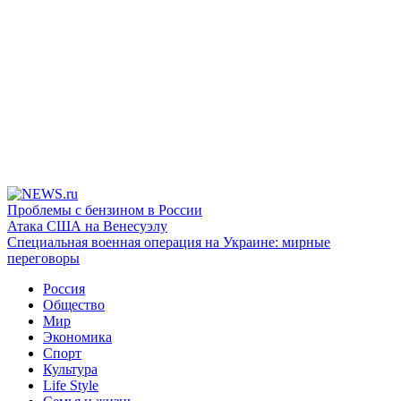
Проблемы с бензином в России
Атака США на Венесуэлу
Специальная военная операция на Украине: мирные
переговоры
Россия
Общество
Мир
Экономика
Спорт
Культура
Life Style