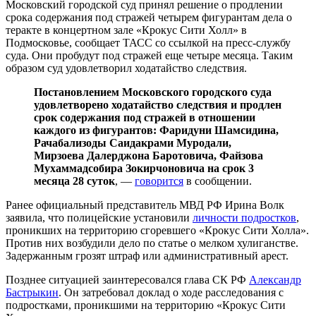
Московский городской суд принял решение о продлении
срока содержания под стражей четырем фигурантам дела о
теракте в концертном зале «Крокус Сити Холл» в
Подмосковье, сообщает ТАСС со ссылкой на пресс-службу
суда. Они пробудут под стражей еще четыре месяца. Таким
образом суд удовлетворил ходатайство следствия.
Постановлением Московского городского суда
удовлетворено ходатайство следствия и продлен
срок содержания под стражей в отношении
каждого из фигурантов: Фаридуни Шамсидина,
Рачабализоды Саидакрами Муродали,
Мирзоева Далерджона Баротовича, Файзова
Мухаммадсобира Зокирчоновича на срок 3
месяца 28 суток
, —
говорится
в сообщении.
Ранее официальный представитель МВД РФ Ирина Волк
заявила, что полицейские установили
личности подростков
,
проникших на территорию сгоревшего «Крокус Сити Холла».
Против них возбудили дело по статье о мелком хулиганстве.
Задержанным грозят штраф или административный арест.
Позднее ситуацией заинтересовался глава СК РФ
Александр
Бастрыкин
. Он затребовал доклад о ходе расследования с
подростками, проникшими на территорию «Крокус Сити