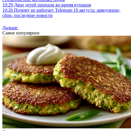
10:29
Двое детей пропали во время купания
10:26
Почему не работает Telegram 10 августа: замедление,
сбои, последние новости
Дальше
Самое популярное