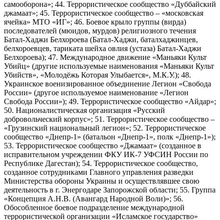
самооборона»; 44. Террористическое сообщество «Дуббайский
джамаат»; 45. Террористическое сообщество – «московская
ячейка» МТО «ИГ»; 46. Боевое крыло группы (вирда)
последователей (мюидов, мурдов) религиозного течения
Батал-Хаджи Белхороева (Батал-Хаджи, баталхаджинцев,
белхороевцев, тариката шейха овлия (устаза) Батал-Хаджи
Белхороева); 47. Международное движение «Маньяки Культ
Убийц» (другие используемые наименования «Маньяки Культ
Убийств», «Молодёжь Которая Улыбается», М.К.У.); 48.
Украинское военизированное объединение Легион «Свобода
России» (другое используемое наименование «Легион
Свобода России»); 49. Террористическое сообщество «Айдар»;
50. Националистическая организация «Русский
добровольческий корпус»; 51. Террористическое сообщество –
«Грузинский национальный легион»; 52. Террористическое
сообщество «Днепр-1» (батальон «Днепр-1», полк «Днепр-1»);
53. Террористическое сообщество «Джамаат» (созданное в
исправительном учреждении ФКУ ИК-7 УФСИН России по
Республике Дагестан); 54. Террористическое сообщество,
созданное сотрудниками Главного управления разведки
Министерства обороны Украины и осуществлявшее свою
деятельность в г. Энергодаре Запорожской области; 55. Группа
«Концепция А.Н.В. (Авангард Народной Воли)»; 56.
Обособленное боевое подразделение международной
террористической организации «Исламское государство»