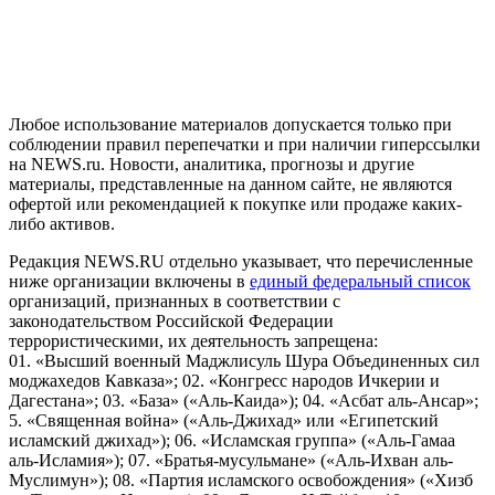
рекомендательные технологии (информационные технологии
предоставления информации на основе сбора, систематизации
и анализа сведений, относящихся к предпочтениям
пользователей сети "Интернет", находящихся на территории
Российской Федерации)
Любое использование материалов допускается только при
соблюдении правил перепечатки и при наличии гиперссылки
на NEWS.ru. Новости, аналитика, прогнозы и другие
материалы, представленные на данном сайте, не являются
офертой или рекомендацией к покупке или продаже каких-
либо активов.
Редакция NEWS.RU отдельно указывает, что перечисленные
ниже организации включены в
единый федеральный список
организаций, признанных в соответствии с
законодательством Российской Федерации
террористическими, их деятельность запрещена:
01. «Высший военный Маджлисуль Шура Объединенных сил
моджахедов Кавказа»; 02. «Конгресс народов Ичкерии и
Дагестана»; 03. «База» («Аль-Каида»); 04. «Асбат аль-Ансар»;
5. «Священная война» («Аль-Джихад» или «Египетский
исламский джихад»); 06. «Исламская группа» («Аль-Гамаа
аль-Исламия»); 07. «Братья-мусульмане» («Аль-Ихван аль-
Муслимун»); 08. «Партия исламского освобождения» («Хизб