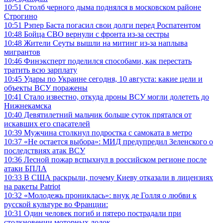
10:51
Столб черного дыма поднялся в московском районе
Строгино
10:51
Рэпер Баста погасил свои долги перед Роспатентом
10:48
Бойца СВО вернули с фронта из-за сестры
10:48
Жители Сеуты вышли на митинг из-за наплыва
мигрантов
10:46
Финэксперт поделился способами, как перестать
тратить всю зарплату
10:45
Удары по Украине сегодня, 10 августа: какие цели и
объекты ВСУ поражены
10:41
Стало известно, откуда дроны ВСУ могли долететь до
Нижнекамска
10:40
Девятилетний мальчик больше суток прятался от
искавших его спасателей
10:39
Мужчина столкнул подростка с самоката в метро
10:37
«Не остается выбора»: МИД предупредил Зеленского о
последствиях атак ВСУ
10:36
Лесной пожар вспыхнул в российском регионе после
атаки БПЛА
10:33
В США раскрыли, почему Киеву отказали в лицензиях
на ракеты Patriot
10:32
«Молодежь прониклась»: внук де Голля о любви к
русской культуре во Франции:
10:31
Один человек погиб и пятеро пострадали при
столкновении моторных лодок