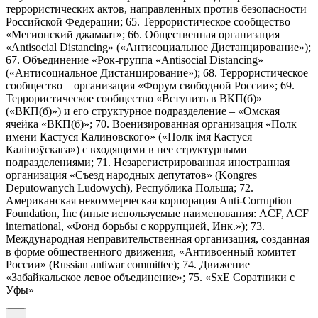
террористических актов, направленных против безопасности
Российской Федерации; 65. Террористическое сообщество
«Мегионский джамаат»; 66. Общественная организация
«Antisocial Distancing» («Антисоциальное Дистанцирование»);
67. Объединение «Рок-группа «Antisocial Distancing»
(«Антисоциальное Дистанцирование»); 68. Террористическое
сообщество – организация «Форум свободной России»; 69.
Террористическое сообщество «Вступить в ВКП(б)»
(«ВКП(б)») и его структурное подразделение – «Омская
ячейка «ВКП(б)»; 70. Военизированная организация «Полк
имени Кастуся Калиновского» («Полк iмя Кастуся
Калiноўскага») с входящими в нее структурными
подразделениями; 71. Незарегистрированная иностранная
организация «Съезд народных депутатов» (Kongres
Deputowanych Ludowych), Республика Польша; 72.
Американская некоммерческая корпорация Anti-Corruption
Foundation, Inc (иные используемые наименования: ACF, ACF
international, «Фонд борьбы с коррупцией, Инк.»); 73.
Международная неправительственная организация, созданная
в форме общественного движения, «Антивоенный комитет
России» (Russian antiwar committee); 74. Движение
«Забайкальское левое объединение»; 75. «SxE Соратники с
Уфы»