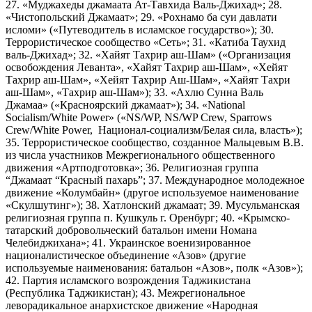
27. «Муджахеды джамаата Ат-Тавхида Валь-Джихад»; 28.
«Чистопольский Джамаат»; 29. «Рохнамо ба суи давлати
исломи» («Путеводитель в исламское государство»); 30.
Террористическое сообщество «Сеть»; 31. «Катиба Таухид
валь-Джихад»; 32. «Хайят Тахрир аш-Шам» («Организация
освобождения Леванта», «Хайят Тахрир аш-Шам», «Хейят
Тахрир аш-Шам», «Хейят Тахрир Аш-Шам», «Хайят Тахри
аш-Шам», «Тахрир аш-Шам»); 33. «Ахлю Сунна Валь
Джамаа» («Красноярский джамаат»); 34. «National
Socialism/White Power» («NS/WP, NS/WP Crew, Sparrows
Crew/White Power, Национал-социализм/Белая сила, власть»);
35. Террористическое сообщество, созданное Мальцевым В.В.
из числа участников Межрегионального общественного
движения «Артподготовка»; 36. Религиозная группа
“Джамаат “Красный пахарь”; 37. Международное молодежное
движение «Колумбайн» (другое используемое наименование
«Скулшутинг»); 38. Хатлонский джамаат; 39. Мусульманская
религиозная группа п. Кушкуль г. Оренбург; 40. «Крымско-
татарский добровольческий батальон имени Номана
Челебиджихана»; 41. Украинское военизированное
националистическое объединение «Азов» (другие
используемые наименования: батальон «Азов», полк «Азов»);
42. Партия исламского возрождения Таджикистана
(Республика Таджикистан); 43. Межрегиональное
леворадикальное анархистское движение «Народная