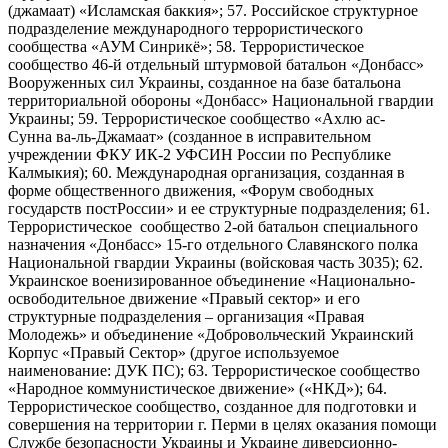
(джамаат) «Исламская баккия»; 57. Российское структурное
подразделение международного террористического
сообщества «АУМ Синрикё»; 58. Террористическое
сообщество 46-й отдельный штурмовой батальон «Донбасс»
Вооруженных сил Украины, созданное на базе батальона
территориальной обороны «Донбасс» Национальной гвардии
Украины; 59. Террористическое сообщество «Ахлю ас-
Сунна ва-ль-Джамаат» (созданное в исправительном
учреждении ФКУ ИК-2 УФСИН России по Республике
Калмыкия); 60. Международная организация, созданная в
форме общественного движения, «Форум свободных
государств постРоссии» и ее структурные подразделения; 61.
Террористическое сообщество 2-ой батальон специального
назначения «Донбасс» 15-го отдельного Славянского полка
Национальной гвардии Украины (войсковая часть 3035); 62.
Украинское военизированное объединение «Национально-
освободительное движение «Правый сектор» и его
структурные подразделения – организация «Правая
Молодежь» и объединение «Добровольческий Украинский
Корпус «Правый Сектор» (другое используемое
наименование: ДУК ПС); 63. Террористическое сообщество
«Народное коммунистическое движение» («НКД»); 64.
Террористическое сообщество, созданное для подготовки и
совершения на территории г. Перми в целях оказания помощи
Службе безопасности Украины и Украине диверсионно-