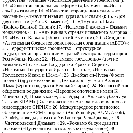
Туркестана» (бывшее «Исламское движение Узбекистана»);
13. «Общество социальных реформ» («Джамият аль-Ислах
аль-Иджтимаи»); 14. «Общество возрождения исламского
наследия» («Джамият Ихья ат-Тураз аль-Ислами»); 15. «Дом
двух святых» («Аль-Харамейн»); 16. «Джунд аш-Шам»
(Войско Великой Сирии); 17. «Исламский джихад – Джамаат
моджахедов»; 18. «Аль-Каида в странах исламского Магриба»;
19. «Имарат Кавказ» («Кавказский Эмират»); 20. «Синдикат
«Автономная боевая террористическая организация (АБТО)»;
21. Террористическое сообщество – структурное
подразделение организации «Правый сектор» на территории
Республики Крым; 22. «Исламское государство» (другие
названия: «Исламское Государство Ирака и Сирии»,
«Исламское Государство Ирака и Леванта», «Исламское
Государство Ирака и Шама»); 23. Джебхат ан-Нусра (Фронт
победы) (другие названия: «Джабха аль-Нусра ли-Ахль аш-
Шам» (Фронт поддержки Великой Сирии); 24. Всероссийское
общественное движение «Народное ополчение имени К.
Минина и Д. Пожарского»; 25. «Аджр от Аллаха Субхану уа
Тагьаля SHAM» (Благословение от Аллаха милоственного и
милосердного СИРИЯ); 26. Международное религиозное
объединение «АУМ Синрике» (AumShinrikyo, AUM, Aleph);
27. «Муджахеды джамаата Ат-Тавхида Валь-Джихад»; 28.
«Чистопольский Джамаат»; 29. «Рохнамо ба суи давлати
исломи» («Путеводитель в исламское государство»); 30.