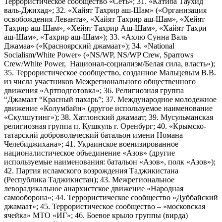
Террористическое сообщество «Сеть»; 31. «Катиба Таухид
валь-Джихад»; 32. «Хайят Тахрир аш-Шам» («Организация
освобождения Леванта», «Хайят Тахрир аш-Шам», «Хейят
Тахрир аш-Шам», «Хейят Тахрир Аш-Шам», «Хайят Тахри
аш-Шам», «Тахрир аш-Шам»); 33. «Ахлю Сунна Валь
Джамаа» («Красноярский джамаат»); 34. «National
Socialism/White Power» («NS/WP, NS/WP Crew, Sparrows
Crew/White Power, Национал-социализм/Белая сила, власть»);
35. Террористическое сообщество, созданное Мальцевым В.В.
из числа участников Межрегионального общественного
движения «Артподготовка»; 36. Религиозная группа
“Джамаат “Красный пахарь”; 37. Международное молодежное
движение «Колумбайн» (другое используемое наименование
«Скулшутинг»); 38. Хатлонский джамаат; 39. Мусульманская
религиозная группа п. Кушкуль г. Оренбург; 40. «Крымско-
татарский добровольческий батальон имени Номана
Челебиджихана»; 41. Украинское военизированное
националистическое объединение «Азов» (другие
используемые наименования: батальон «Азов», полк «Азов»);
42. Партия исламского возрождения Таджикистана
(Республика Таджикистан); 43. Межрегиональное
леворадикальное анархистское движение «Народная
самооборона»; 44. Террористическое сообщество «Дуббайский
джамаат»; 45. Террористическое сообщество – «московская
ячейка» МТО «ИГ»; 46. Боевое крыло группы (вирда)