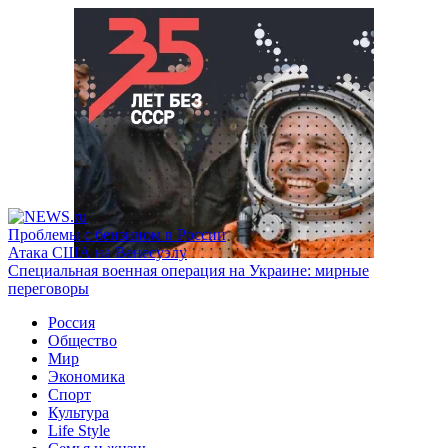
Проблемы с бензином в России
Атака США на Венесуэлу
Специальная военная операция на Украине: мирные
переговоры
Россия
Общество
Мир
Экономика
Спорт
Культура
Life Style