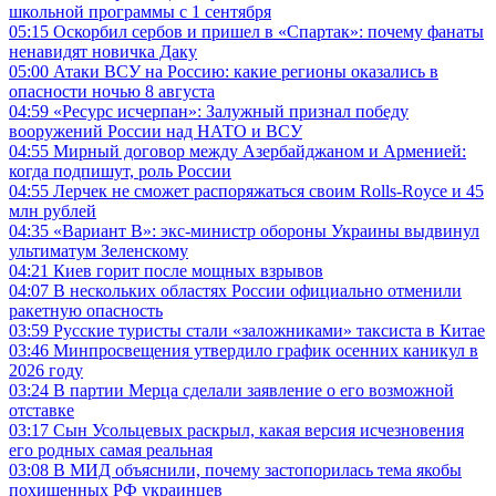
школьной программы с 1 сентября
05:15
Оскорбил сербов и пришел в «Спартак»: почему фанаты
ненавидят новичка Даку
05:00
Атаки ВСУ на Россию: какие регионы оказались в
опасности ночью 8 августа
04:59
«Ресурс исчерпан»: Залужный признал победу
вооружений России над НАТО и ВСУ
04:55
Мирный договор между Азербайджаном и Арменией:
когда подпишут, роль России
04:55
Лерчек не сможет распоряжаться своим Rolls-Royce и 45
млн рублей
04:35
«Вариант B»: экс-министр обороны Украины выдвинул
ультиматум Зеленскому
04:21
Киев горит после мощных взрывов
04:07
В нескольких областях России официально отменили
ракетную опасность
03:59
Русские туристы стали «заложниками» таксиста в Китае
03:46
Минпросвещения утвердило график осенних каникул в
2026 году
03:24
В партии Мерца сделали заявление о его возможной
отставке
03:17
Сын Усольцевых раскрыл, какая версия исчезновения
его родных самая реальная
03:08
В МИД объяснили, почему застопорилась тема якобы
похищенных РФ украинцев