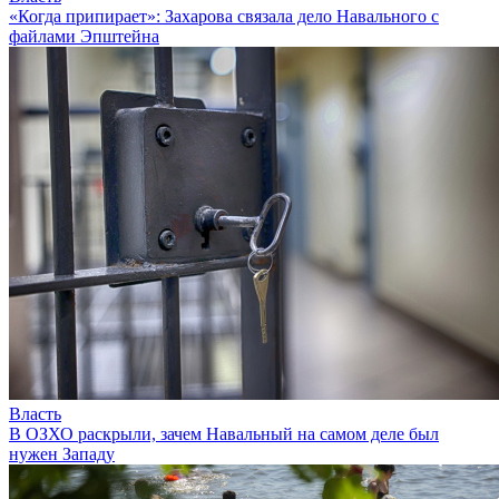
«Когда припирает»: Захарова связала дело Навального с
файлами Эпштейна
Власть
В ОЗХО раскрыли, зачем Навальный на самом деле был
нужен Западу