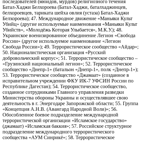
последователей (мюидов, мурдов) религиозного течения
Батал-Хаджи Белхороева (Батал-Хаджи, баталхаджинцев,
белхороевцев, тариката шейха овлия (устаза) Батал-Хаджи
Белхороева); 47. Международное движение «Маньяки Культ
Убийц» (другие используемые наименования «Маньяки Культ
Убийств», «Молодёжь Которая Улыбается», М.К.У.); 48.
Украинское военизированное объединение Легион «Свобода
России» (другое используемое наименование «Легион
Свобода России»); 49. Террористическое сообщество «Айдар»;
50. Националистическая организация «Русский
добровольческий корпус»; 51. Террористическое сообщество –
«Грузинский национальный легион»; 52. Террористическое
сообщество «Днепр-1» (батальон «Днепр-1», полк «Днепр-1»);
53. Террористическое сообщество «Джамаат» (созданное в
исправительном учреждении ФКУ ИК-7 УФСИН России по
Республике Дагестан); 54. Террористическое сообщество,
созданное сотрудниками Главного управления разведки
Министерства обороны Украины и осуществлявшее свою
деятельность в г. Энергодаре Запорожской области; 55. Группа
«Концепция А.Н.В. (Авангард Народной Воли)»; 56.
Обособленное боевое подразделение международной
террористической организации «Исламское государство»
(джамаат) «Исламская баккия»; 57. Российское структурное
подразделение международного террористического
сообщества «АУМ Синрикё»; 58. Террористическое