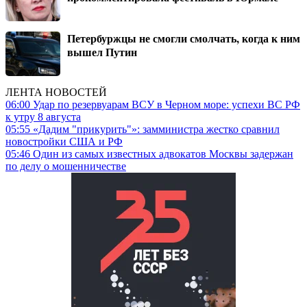
Петербуржцы не смогли смолчать, когда к ним
вышел Путин
ЛЕНТА НОВОСТЕЙ
06:00
Удар по резервуарам ВСУ в Черном море: успехи ВС РФ
к утру 8 августа
05:55
«Дадим "прикурить"»: замминистра жестко сравнил
новостройки США и РФ
05:46
Один из самых известных адвокатов Москвы задержан
по делу о мошенничестве