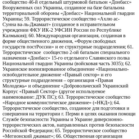
сообщество 46-й отдельный штурмовой батальон «Донбасс»
Вооруженных сил Украины, созданное на базе батальона
территориальной обороны «Донбасс» Национальной гвардии
Украины; 59. Террористическое сообщество «Ахлю ас-
Сунна ва-ль-Джамаат» (созданное в исправительном
учреждении ФКУ ИК-2 УФСИН России по Республике
Калмыкия); 60. Международная организация, созданная в
форме общественного движения, «Форум свободных
государств постРоссии» и ее структурные подразделения; 61.
Террористическое сообщество 2-ой батальон специального
назначения «Донбасс» 15-го отдельного Славянского полка
Национальной гвардии Украины (войсковая часть 3035); 62.
Украинское военизированное объединение «Национально-
освободительное движение «Правый сектор» и его
структурные подразделения – организация «Правая
Молодежь» и объединение «Добровольческий Украинский
Корпус «Правый Сектор» (другое используемое
наименование: ДУК ПС); 63. Террористическое сообщество
«Народное коммунистическое движение» («НКД»); 64.
Террористическое сообщество, созданное для подготовки и
совершения на территории г. Перми в целях оказания помощи
Службе безопасности Украины и Украине диверсионно-
террористических актов, направленных против безопасности
Российской Федерации; 65. Террористическое сообщество
«Мегионский джамаат»; 66. Общественная организация