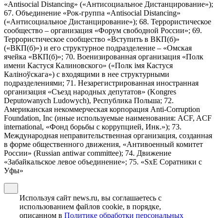
«Antisocial Distancing» («Антисоциальное Дистанцирование»);
67. Объединение «Рок-группа «Antisocial Distancing»
(«Антисоциальное Дистанцирование»); 68. Террористическое
сообщество – организация «Форум свободной России»; 69.
Террористическое сообщество «Вступить в ВКП(б)»
(«ВКП(б)») и его структурное подразделение – «Омская
ячейка «ВКП(б)»; 70. Военизированная организация «Полк
имени Кастуся Калиновского» («Полк iмя Кастуся
Калiноўскага») с входящими в нее структурными
подразделениями; 71. Незарегистрированная иностранная
организация «Съезд народных депутатов» (Kongres
Deputowanych Ludowych), Республика Польша; 72.
Американская некоммерческая корпорация Anti-Corruption
Foundation, Inc (иные используемые наименования: ACF, ACF
international, «Фонд борьбы с коррупцией, Инк.»); 73.
Международная неправительственная организация, созданная
в форме общественного движения, «Антивоенный комитет
России» (Russian antiwar committee); 74. Движение
«Забайкальское левое объединение»; 75. «SxE Соратники с
Уфы»
Используя сайт news.ru, вы соглашаетесь с
использованием файлов cookie, в порядке,
описанном в
Политике обработки персональных