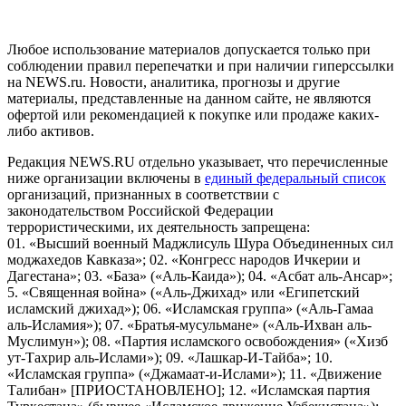
пользователей сети "Интернет", находящихся на территории
Российской Федерации)
Любое использование материалов допускается только при
соблюдении правил перепечатки и при наличии гиперссылки
на NEWS.ru. Новости, аналитика, прогнозы и другие
материалы, представленные на данном сайте, не являются
офертой или рекомендацией к покупке или продаже каких-
либо активов.
Редакция NEWS.RU отдельно указывает, что перечисленные
ниже организации включены в
единый федеральный список
организаций, признанных в соответствии с
законодательством Российской Федерации
террористическими, их деятельность запрещена:
01. «Высший военный Маджлисуль Шура Объединенных сил
моджахедов Кавказа»; 02. «Конгресс народов Ичкерии и
Дагестана»; 03. «База» («Аль-Каида»); 04. «Асбат аль-Ансар»;
5. «Священная война» («Аль-Джихад» или «Египетский
исламский джихад»); 06. «Исламская группа» («Аль-Гамаа
аль-Исламия»); 07. «Братья-мусульмане» («Аль-Ихван аль-
Муслимун»); 08. «Партия исламского освобождения» («Хизб
ут-Тахрир аль-Ислами»); 09. «Лашкар-И-Тайба»; 10.
«Исламская группа» («Джамаат-и-Ислами»); 11. «Движение
Талибан» [ПРИОСТАНОВЛЕНО]; 12. «Исламская партия