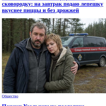
сковородку: на завтрак подаю лепешку
вкуснее пиццы и без дрожжей
Общество