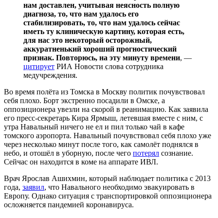
нам доставлен, учитывая неясность полную
диагноза, то, что нам удалось его
стабилизировать, то, что нам удалось сейчас
иметь ту клиническую картину, которая есть,
для нас это некоторый осторожный,
аккуратненький хороший прогностический
признак. Повторюсь, на эту минуту времени
, —
цитирует
РИА Новости слова сотрудника
медучреждения.
Во время полёта из Томска в Москву политик почувствовал
себя плохо. Борт экстренно посадили в Омске, а
оппозиционера увезли на скорой в реанимацию. Как заявила
его пресс-секретарь Кира Ярмыш, летевшая вместе с ним, с
утра Навальный ничего не ел и пил только чай в кафе
томского аэропорта. Навальный почувствовал себя плохо уже
через несколько минут после того, как самолёт поднялся в
небо, и отошёл в уборную, после чего
потерял
сознание.
Сейчас он находится в коме на аппарате ИВЛ.
Врач Ярослав Ашихмин, который наблюдает политика с 2013
года,
заявил
, что Навального необходимо эвакуировать в
Европу. Однако ситуация с транспортировкой оппозиционера
осложняется пандемией коронавируса.