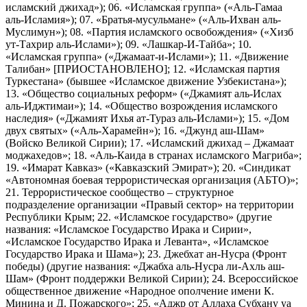
исламский джихад»); 06. «Исламская группа» («Аль-Гамаа
аль-Исламия»); 07. «Братья-мусульмане» («Аль-Ихван аль-
Муслимун»); 08. «Партия исламского освобождения» («Хизб
ут-Тахрир аль-Ислами»); 09. «Лашкар-И-Тайба»; 10.
«Исламская группа» («Джамаат-и-Ислами»); 11. «Движение
Талибан» [ПРИОСТАНОВЛЕНО]; 12. «Исламская партия
Туркестана» (бывшее «Исламское движение Узбекистана»);
13. «Общество социальных реформ» («Джамият аль-Ислах
аль-Иджтимаи»); 14. «Общество возрождения исламского
наследия» («Джамият Ихья ат-Тураз аль-Ислами»); 15. «Дом
двух святых» («Аль-Харамейн»); 16. «Джунд аш-Шам»
(Войско Великой Сирии); 17. «Исламский джихад – Джамаат
моджахедов»; 18. «Аль-Каида в странах исламского Магриба»;
19. «Имарат Кавказ» («Кавказский Эмират»); 20. «Синдикат
«Автономная боевая террористическая организация (АБТО)»;
21. Террористическое сообщество – структурное
подразделение организации «Правый сектор» на территории
Республики Крым; 22. «Исламское государство» (другие
названия: «Исламское Государство Ирака и Сирии»,
«Исламское Государство Ирака и Леванта», «Исламское
Государство Ирака и Шама»); 23. Джебхат ан-Нусра (Фронт
победы) (другие названия: «Джабха аль-Нусра ли-Ахль аш-
Шам» (Фронт поддержки Великой Сирии); 24. Всероссийское
общественное движение «Народное ополчение имени К.
Минина и Д. Пожарского»; 25. «Аджр от Аллаха Субхану уа