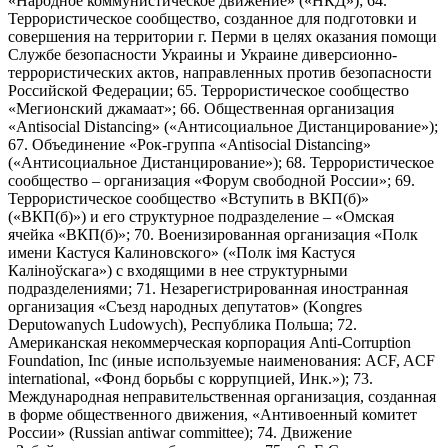
«Народное коммунистическое движение» («НКД»); 64.
Террористическое сообщество, созданное для подготовки и
совершения на территории г. Перми в целях оказания помощи
Службе безопасности Украины и Украине диверсионно-
террористических актов, направленных против безопасности
Российской Федерации; 65. Террористическое сообщество
«Мегионский джамаат»; 66. Общественная организация
«Antisocial Distancing» («Антисоциальное Дистанцирование»);
67. Объединение «Рок-группа «Antisocial Distancing»
(«Антисоциальное Дистанцирование»); 68. Террористическое
сообщество – организация «Форум свободной России»; 69.
Террористическое сообщество «Вступить в ВКП(б)»
(«ВКП(б)») и его структурное подразделение – «Омская
ячейка «ВКП(б)»; 70. Военизированная организация «Полк
имени Кастуся Калиновского» («Полк iмя Кастуся
Калiноўскага») с входящими в нее структурными
подразделениями; 71. Незарегистрированная иностранная
организация «Съезд народных депутатов» (Kongres
Deputowanych Ludowych), Республика Польша; 72.
Американская некоммерческая корпорация Anti-Corruption
Foundation, Inc (иные используемые наименования: ACF, ACF
international, «Фонд борьбы с коррупцией, Инк.»); 73.
Международная неправительственная организация, созданная
в форме общественного движения, «Антивоенный комитет
России» (Russian antiwar committee); 74. Движение