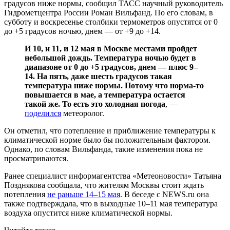
градусов ниже нормы, сообщил ТАСС научный руководитель
Гидрометцентра России Роман Вильфанд. По его словам, в
субботу и воскресенье столбики термометров опустятся от 0
до +5 градусов ночью, днем — от +9 до +14.
И 10, и 11, и 12 мая в Москве местами пройдет
небольшой дождь. Температура ночью будет в
диапазоне от 0 до +5 градусов, днем — плюс 9–
14. На пять, даже шесть градусов такая
температура ниже нормы. Потому что норма-то
повышается в мае, а температура остается
такой же. То есть это холодная погода
, —
поделился
метеоролог.
Он отметил, что потепление и приближение температуры к
климатической норме было бы положительным фактором.
Однако, по словам Вильфанда, такие изменения пока не
просматриваются.
Ранее специалист информагентства «Метеоновости» Татьяна
Позднякова сообщала, что жителям Москвы стоит ждать
потепления
не раньше 14–15 мая
. В беседе с NEWS.ru она
также подтверждала, что в выходные 10–11 мая температура
воздуха опустится ниже климатической нормы.