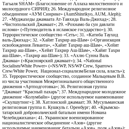
Тагьаля SHAM» (Благословение от Аллаха милоственного и
милосердного СИРИЯ); 26. Международное религиозное
объединение «АУМ Синрике» (AumShinrikyo, AUM, Aleph);
27. «Муджахеды джамаата Ат-Тавхида Валь-Джихад»; 28.
«Чистопольский Джамаат»; 29. «Рохнамо ба суи давлати
исломи» («Путеводитель в исламское государство»); 30.
Террористическое сообщество «Сеть»; 31. «Катиба Таухид
валь-Джихад»; 32. «Хайят Тахрир аш-Шам» («Организация
освобождения Леванта», «Хайят Тахрир аш-Шам», «Хейят
Тахрир аш-Шам», «Хейят Тахрир Аш-Шам», «Хайят Тахри
аш-Шам», «Тахрир аш-Шам»); 33. «Ахлю Сунна Валь
Джамаа» («Красноярский джамаат»); 34. «National
Socialism/White Power» («NS/WP, NS/WP Crew, Sparrows
Crew/White Power, Национал-социализм/Белая сила, власть»);
35. Террористическое сообщество, созданное Мальцевым В.В.
из числа участников Межрегионального общественного
движения «Артподготовка»; 36. Религиозная группа
“Джамаат “Красный пахарь”; 37. Международное молодежное
движение «Колумбайн» (другое используемое наименование
«Скулшутинг»); 38. Хатлонский джамаат; 39. Мусульманская
религиозная группа п. Кушкуль г. Оренбург; 40. «Крымско-
татарский добровольческий батальон имени Номана
Челебиджихана»; 41. Украинское военизированное
националистическое объединение «Азов» (другие
используемые наименования: батальон «Азов», полк «Азов»);