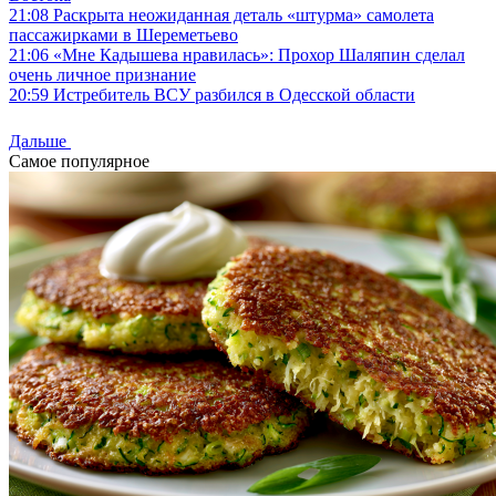
21:08
Раскрыта неожиданная деталь «штурма» самолета
пассажирками в Шереметьево
21:06
«Мне Кадышева нравилась»: Прохор Шаляпин сделал
очень личное признание
20:59
Истребитель ВСУ разбился в Одесской области
Дальше
Самое популярное