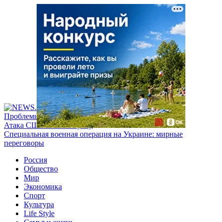
Проблемы с бензином в России
Атака США на Венесуэлу
Специальная военная операция на Украине: мирные
переговоры
Россия
Общество
Мир
Экономика
Спорт
Культура
Life Style