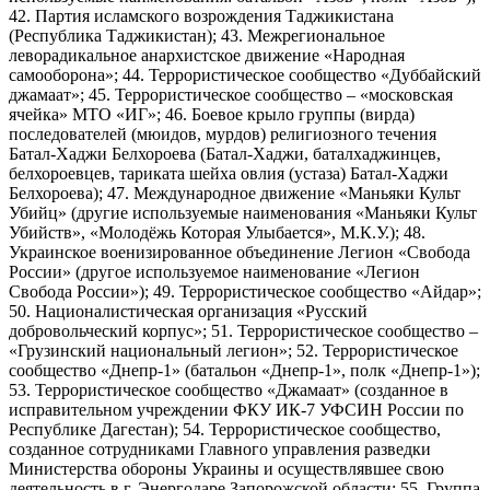
42. Партия исламского возрождения Таджикистана
(Республика Таджикистан); 43. Межрегиональное
леворадикальное анархистское движение «Народная
самооборона»; 44. Террористическое сообщество «Дуббайский
джамаат»; 45. Террористическое сообщество – «московская
ячейка» МТО «ИГ»; 46. Боевое крыло группы (вирда)
последователей (мюидов, мурдов) религиозного течения
Батал-Хаджи Белхороева (Батал-Хаджи, баталхаджинцев,
белхороевцев, тариката шейха овлия (устаза) Батал-Хаджи
Белхороева); 47. Международное движение «Маньяки Культ
Убийц» (другие используемые наименования «Маньяки Культ
Убийств», «Молодёжь Которая Улыбается», М.К.У.); 48.
Украинское военизированное объединение Легион «Свобода
России» (другое используемое наименование «Легион
Свобода России»); 49. Террористическое сообщество «Айдар»;
50. Националистическая организация «Русский
добровольческий корпус»; 51. Террористическое сообщество –
«Грузинский национальный легион»; 52. Террористическое
сообщество «Днепр-1» (батальон «Днепр-1», полк «Днепр-1»);
53. Террористическое сообщество «Джамаат» (созданное в
исправительном учреждении ФКУ ИК-7 УФСИН России по
Республике Дагестан); 54. Террористическое сообщество,
созданное сотрудниками Главного управления разведки
Министерства обороны Украины и осуществлявшее свою
деятельность в г. Энергодаре Запорожской области; 55. Группа