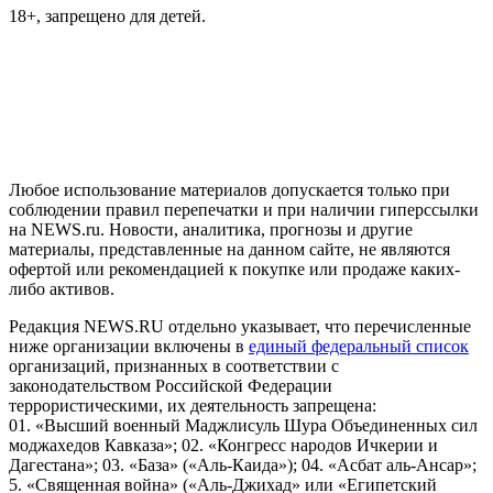
18+, запрещено для детей.
На информационном ресурсе NEWS.RU применяются
рекомендательные технологии (информационные технологии
предоставления информации на основе сбора, систематизации
и анализа сведений, относящихся к предпочтениям
пользователей сети "Интернет", находящихся на территории
Российской Федерации)
Любое использование материалов допускается только при
соблюдении правил перепечатки и при наличии гиперссылки
на NEWS.ru. Новости, аналитика, прогнозы и другие
материалы, представленные на данном сайте, не являются
офертой или рекомендацией к покупке или продаже каких-
либо активов.
Редакция NEWS.RU отдельно указывает, что перечисленные
ниже организации включены в
единый федеральный список
организаций, признанных в соответствии с
законодательством Российской Федерации
террористическими, их деятельность запрещена:
01. «Высший военный Маджлисуль Шура Объединенных сил
моджахедов Кавказа»; 02. «Конгресс народов Ичкерии и
Дагестана»; 03. «База» («Аль-Каида»); 04. «Асбат аль-Ансар»;
5. «Священная война» («Аль-Джихад» или «Египетский