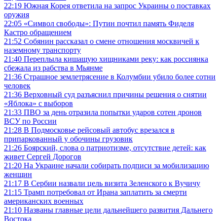
22:19
Южная Корея ответила на запрос Украины о поставках
оружия
22:05
«Символ свободы»: Путин почтил память Фиделя
Кастро обращением
21:52
Собянин рассказал о смене отношения москвичей к
наземному транспорту
21:40
Переплыла кишащую хищниками реку: как россиянка
сбежала из рабства в Мьянме
21:36
Страшное землетрясение в Колумбии убило более сотни
человек
21:36
Верховный суд разъяснил причины решения о снятии
«Яблока» с выборов
21:33
ПВО за день отразила попытки ударов сотен дронов
ВСУ по России
21:28
В Подмосковье рейсовый автобус врезался в
припаркованный у обочины грузовик
21:26
Боярский, слова о патриотизме, отсутствие детей: как
живет Сергей Дорогов
21:20
На Украине начали собирать подписи за мобилизацию
женщин
21:17
В Сербии назвали цель визита Зеленского к Вучичу
21:15
Трамп потребовал от Ирана заплатить за смерти
американских военных
21:10
Названы главные цели дальнейшего развития Дальнего
Востока