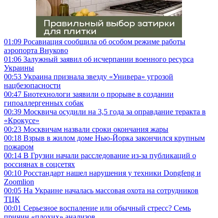
01:09
Росавиация сообщила об особом режиме работы
аэропорта Внуково
01:06
Залужный заявил об исчерпании военного ресурса
Украины
00:53
Украина признала звезду «Универа» угрозой
нацбезопасности
00:47
Биотехнологи заявили о прорыве в создании
гипоаллергенных собак
00:39
Москвича осудили на 3,5 года за оправдание теракта в
«Крокусе»
00:23
Москвичам назвали сроки окончания жары
00:18
Взрыв в жилом доме Нью-Йорка закончился крупным
пожаром
00:14
В Грузии начали расследование из-за публикаций о
россиянах в соцсетях
00:10
Росстандарт нашел нарушения у техники Dongfeng и
Zoomlion
00:05
На Украине началась массовая охота на сотрудников
ТЦК
00:01
Серьезное воспаление или обычный стресс? Семь
причин «плохих» анализов