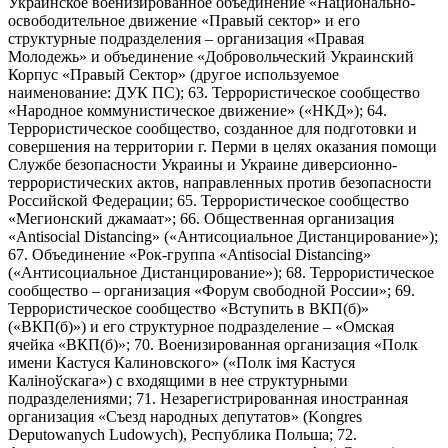
Украинское военизированное объединение «Национально-
освободительное движение «Правый сектор» и его
структурные подразделения – организация «Правая
Молодежь» и объединение «Добровольческий Украинский
Корпус «Правый Сектор» (другое используемое
наименование: ДУК ПС); 63. Террористическое сообщество
«Народное коммунистическое движение» («НКД»); 64.
Террористическое сообщество, созданное для подготовки и
совершения на территории г. Перми в целях оказания помощи
Службе безопасности Украины и Украине диверсионно-
террористических актов, направленных против безопасности
Российской Федерации; 65. Террористическое сообщество
«Мегионский джамаат»; 66. Общественная организация
«Antisocial Distancing» («Антисоциальное Дистанцирование»);
67. Объединение «Рок-группа «Antisocial Distancing»
(«Антисоциальное Дистанцирование»); 68. Террористическое
сообщество – организация «Форум свободной России»; 69.
Террористическое сообщество «Вступить в ВКП(б)»
(«ВКП(б)») и его структурное подразделение – «Омская
ячейка «ВКП(б)»; 70. Военизированная организация «Полк
имени Кастуся Калиновского» («Полк iмя Кастуся
Калiноўскага») с входящими в нее структурными
подразделениями; 71. Незарегистрированная иностранная
организация «Съезд народных депутатов» (Kongres
Deputowanych Ludowych), Республика Польша; 72.