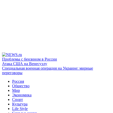
Проблемы с бензином в России
Атака США на Венесуэлу
Специальная военная операция на Украине: мирные
переговоры
Россия
Общество
Мир
Экономика
Спорт
Культура
Life Style