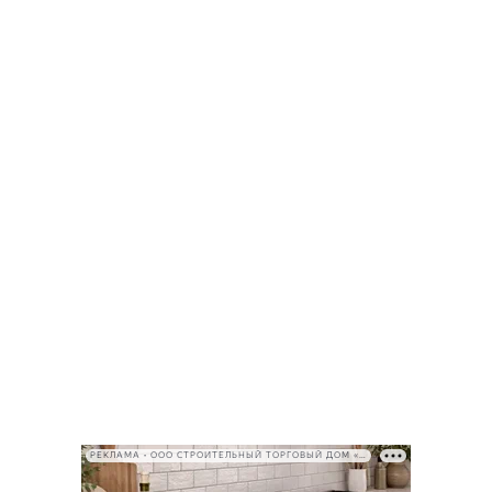
РЕКЛАМА • ООО СТРОИТЕЛЬНЫЙ ТОРГОВЫЙ ДОМ «ПЕТРОВИЧ», ИНН 7802348846