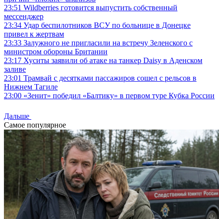
23:51
Wildberries готовится выпустить собственный
мессенджер
23:34
Удар беспилотников ВСУ по больнице в Донецке
привел к жертвам
23:33
Залужного не пригласили на встречу Зеленского с
министром обороны Британии
23:17
Хуситы заявили об атаке на танкер Daisy в Аденском
заливе
23:01
Трамвай с десятками пассажиров сошел с рельсов в
Нижнем Тагиле
23:00
«Зенит» победил «Балтику» в первом туре Кубка России
Дальше
Самое популярное