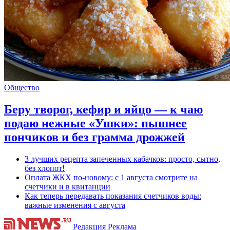
Общество
Беру творог, кефир и яйцо — к чаю
подаю нежные «Ушки»: пышнее
пончиков и без грамма дрожжей
3 лучших рецепта запеченных кабачков: просто, сытно,
без хлопот!
Оплата ЖКХ по-новому: с 1 августа смотрите на
счетчики и в квитанции
Как теперь передавать показания счетчиков воды:
важные изменения с августа
Редакция
Реклама