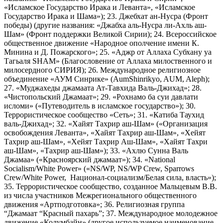
«Исламское Государство Ирака и Леванта», «Исламское
Государство Ирака и Шама»); 23. Джебхат ан-Нусра (Фронт
победы) (другие названия: «Джабха аль-Нусра ли-Ахль аш-
Шам» (Фронт поддержки Великой Сирии); 24. Всероссийское
общественное движение «Народное ополчение имени К.
Минина и Д. Пожарского»; 25. «Аджр от Аллаха Субхану уа
Тагьаля SHAM» (Благословение от Аллаха милоственного и
милосердного СИРИЯ); 26. Международное религиозное
объединение «АУМ Синрике» (AumShinrikyo, AUM, Aleph);
27. «Муджахеды джамаата Ат-Тавхида Валь-Джихад»; 28.
«Чистопольский Джамаат»; 29. «Рохнамо ба суи давлати
исломи» («Путеводитель в исламское государство»); 30.
Террористическое сообщество «Сеть»; 31. «Катиба Таухид
валь-Джихад»; 32. «Хайят Тахрир аш-Шам» («Организация
освобождения Леванта», «Хайят Тахрир аш-Шам», «Хейят
Тахрир аш-Шам», «Хейят Тахрир Аш-Шам», «Хайят Тахри
аш-Шам», «Тахрир аш-Шам»); 33. «Ахлю Сунна Валь
Джамаа» («Красноярский джамаат»); 34. «National
Socialism/White Power» («NS/WP, NS/WP Crew, Sparrows
Crew/White Power, Национал-социализм/Белая сила, власть»);
35. Террористическое сообщество, созданное Мальцевым В.В.
из числа участников Межрегионального общественного
движения «Артподготовка»; 36. Религиозная группа
“Джамаат “Красный пахарь”; 37. Международное молодежное
движение «Колумбайн» (другое используемое наименование