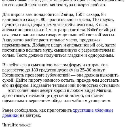
но его яркий вкус и сочная текстура покорят любого.
Для пирога вам понадобится: 2 яйца, 150 г сахара, 8 г
ванильного сахара, 80 г растительного масла, 110 г муки,
щепотка соли, цедра трех четвертей апельсина, 3 ст. л.
апельсинового сока и 1 ч. л. разрыхлителя. Взбейте яйца с
сахаром и ванильным сахаром до пышной светлой массы.
Аккуратно влейте растительное масло, продолжая
перемешивать. Добавьте цедру и апельсиновый сок, затем
постепенно всыпьте муку, смешанную с разрыхлителем и
солью. Тесто должно получиться гладким и однородным.
Вылейте его в смазанную маслом форму и отправьте в
разогретую до 180 градусов духовку на 25–30 минут.
Готовность проверьте зубочисткой — она должна выходить
сухой. Дайте пирогу немного остыть, прежде чем доставать
его из формы. Подавайте теплым или полностью остывшим
— этот солнечный десерт хорош в любом виде! Мягкий,
ароматный, с нежной цитрусовой ноткой, он станет
идеальным завершением обеда или чайным угощением.
Ранее сообщалось, как приготовить
хрустящие яблочные
драники
на завтрак.
Читайте также