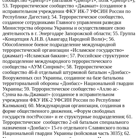
сообщество «Днепр-1» (батальон «Днепр-1», полк «Днепр-1»);
53. Террористическое сообщество «Джамаат» (созданное в
исправительном учреждении ФКУ ИК-7 УФСИН России по
Республике Дагестан); 54. Террористическое сообщество,
созданное сотрудниками Главного управления разведки
Министерства обороны Украины и осуществлявшее свою
деятельность в г. Энергодаре Запорожской области; 55. Группа
«Концепция А.Н.В. (Авангард Народной Воли)»; 56.
Обособленное боевое подразделение международной
террористической организации «Исламское государство»
(джамаат) «Исламская баккия»; 57. Российское структурное
подразделение международного террористического
сообщества «АУМ Синрикё»; 58. Террористическое
сообщество 46-й отдельный штурмовой батальон «Донбасс»
Вооруженных сил Украины, созданное на базе батальона
территориальной обороны «Донбасс» Национальной гвардии
Украины; 59. Террористическое сообщество «Ахлю ас-
Сунна ва-ль-Джамаат» (созданное в исправительном
учреждении ФКУ ИК-2 УФСИН России по Республике
Калмыкия); 60. Международная организация, созданная в
форме общественного движения, «Форум свободных
государств постРоссии» и ее структурные подразделения; 61.
Террористическое сообщество 2-ой батальон специального
назначения «Донбасс» 15-го отдельного Славянского полка
Национальной гвардии Украины (войсковая часть 3035); 62.