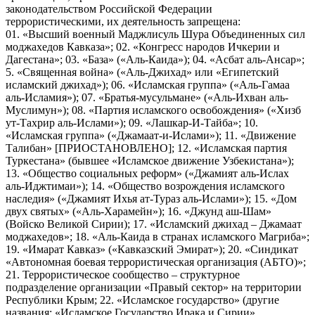
законодательством Российской Федерации
террористическими, их деятельность запрещена:
01. «Высший военный Маджлисуль Шура Объединенных сил
моджахедов Кавказа»; 02. «Конгресс народов Ичкерии и
Дагестана»; 03. «База» («Аль-Каида»); 04. «Асбат аль-Ансар»;
5. «Священная война» («Аль-Джихад» или «Египетский
исламский джихад»); 06. «Исламская группа» («Аль-Гамаа
аль-Исламия»); 07. «Братья-мусульмане» («Аль-Ихван аль-
Муслимун»); 08. «Партия исламского освобождения» («Хизб
ут-Тахрир аль-Ислами»); 09. «Лашкар-И-Тайба»; 10.
«Исламская группа» («Джамаат-и-Ислами»); 11. «Движение
Талибан» [ПРИОСТАНОВЛЕНО]; 12. «Исламская партия
Туркестана» (бывшее «Исламское движение Узбекистана»);
13. «Общество социальных реформ» («Джамият аль-Ислах
аль-Иджтимаи»); 14. «Общество возрождения исламского
наследия» («Джамият Ихья ат-Тураз аль-Ислами»); 15. «Дом
двух святых» («Аль-Харамейн»); 16. «Джунд аш-Шам»
(Войско Великой Сирии); 17. «Исламский джихад – Джамаат
моджахедов»; 18. «Аль-Каида в странах исламского Магриба»;
19. «Имарат Кавказ» («Кавказский Эмират»); 20. «Синдикат
«Автономная боевая террористическая организация (АБТО)»;
21. Террористическое сообщество – структурное
подразделение организации «Правый сектор» на территории
Республики Крым; 22. «Исламское государство» (другие
названия: «Исламское Государство Ирака и Сирии»,