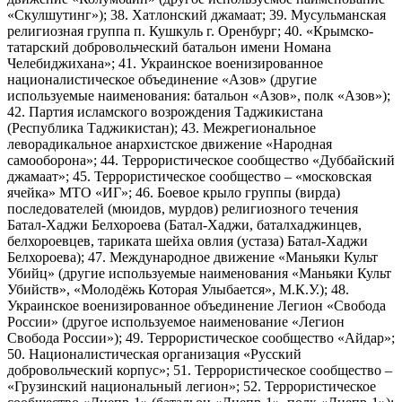
«Скулшутинг»); 38. Хатлонский джамаат; 39. Мусульманская
религиозная группа п. Кушкуль г. Оренбург; 40. «Крымско-
татарский добровольческий батальон имени Номана
Челебиджихана»; 41. Украинское военизированное
националистическое объединение «Азов» (другие
используемые наименования: батальон «Азов», полк «Азов»);
42. Партия исламского возрождения Таджикистана
(Республика Таджикистан); 43. Межрегиональное
леворадикальное анархистское движение «Народная
самооборона»; 44. Террористическое сообщество «Дуббайский
джамаат»; 45. Террористическое сообщество – «московская
ячейка» МТО «ИГ»; 46. Боевое крыло группы (вирда)
последователей (мюидов, мурдов) религиозного течения
Батал-Хаджи Белхороева (Батал-Хаджи, баталхаджинцев,
белхороевцев, тариката шейха овлия (устаза) Батал-Хаджи
Белхороева); 47. Международное движение «Маньяки Культ
Убийц» (другие используемые наименования «Маньяки Культ
Убийств», «Молодёжь Которая Улыбается», М.К.У.); 48.
Украинское военизированное объединение Легион «Свобода
России» (другое используемое наименование «Легион
Свобода России»); 49. Террористическое сообщество «Айдар»;
50. Националистическая организация «Русский
добровольческий корпус»; 51. Террористическое сообщество –
«Грузинский национальный легион»; 52. Террористическое