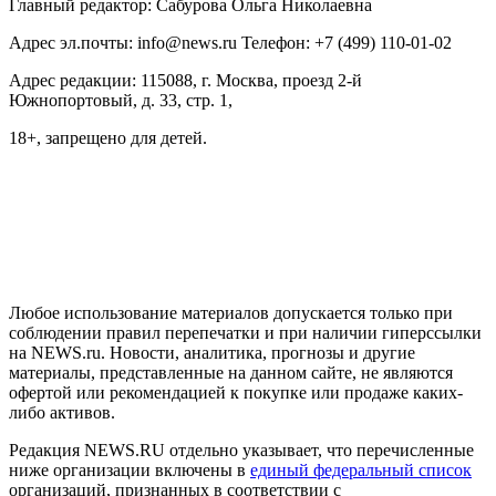
Главный редактор: Сабурова Ольга Николаевна
Адрес эл.почты: info@news.ru Телефон: +7 (499) 110-01-02
Адрес редакции: 115088, г. Москва, проезд 2-й
Южнопортовый, д. 33, стр. 1,
18+, запрещено для детей.
На информационном ресурсе NEWS.RU применяются
рекомендательные технологии (информационные технологии
предоставления информации на основе сбора, систематизации
и анализа сведений, относящихся к предпочтениям
пользователей сети "Интернет", находящихся на территории
Российской Федерации)
Любое использование материалов допускается только при
соблюдении правил перепечатки и при наличии гиперссылки
на NEWS.ru. Новости, аналитика, прогнозы и другие
материалы, представленные на данном сайте, не являются
офертой или рекомендацией к покупке или продаже каких-
либо активов.
Редакция NEWS.RU отдельно указывает, что перечисленные
ниже организации включены в
единый федеральный список
организаций, признанных в соответствии с