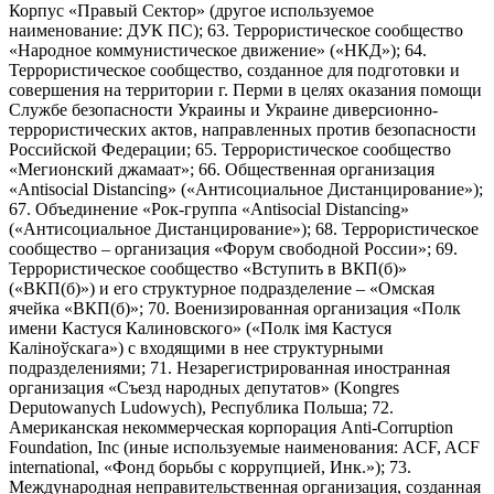
Корпус «Правый Сектор» (другое используемое
наименование: ДУК ПС); 63. Террористическое сообщество
«Народное коммунистическое движение» («НКД»); 64.
Террористическое сообщество, созданное для подготовки и
совершения на территории г. Перми в целях оказания помощи
Службе безопасности Украины и Украине диверсионно-
террористических актов, направленных против безопасности
Российской Федерации; 65. Террористическое сообщество
«Мегионский джамаат»; 66. Общественная организация
«Antisocial Distancing» («Антисоциальное Дистанцирование»);
67. Объединение «Рок-группа «Antisocial Distancing»
(«Антисоциальное Дистанцирование»); 68. Террористическое
сообщество – организация «Форум свободной России»; 69.
Террористическое сообщество «Вступить в ВКП(б)»
(«ВКП(б)») и его структурное подразделение – «Омская
ячейка «ВКП(б)»; 70. Военизированная организация «Полк
имени Кастуся Калиновского» («Полк iмя Кастуся
Калiноўскага») с входящими в нее структурными
подразделениями; 71. Незарегистрированная иностранная
организация «Съезд народных депутатов» (Kongres
Deputowanych Ludowych), Республика Польша; 72.
Американская некоммерческая корпорация Anti-Corruption
Foundation, Inc (иные используемые наименования: ACF, ACF
international, «Фонд борьбы с коррупцией, Инк.»); 73.
Международная неправительственная организация, созданная