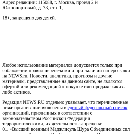
Адрес редакции: 115088, г. Москва, проезд 2-й
Южнопортовый, д. 33, стр. 1,
18+, запрещено для детей.
На информационном ресурсе NEWS.RU применяются
рекомендательные технологии (информационные технологии
предоставления информации на основе сбора, систематизации
и анализа сведений, относящихся к предпочтениям
пользователей сети "Интернет", находящихся на территории
Российской Федерации)
Любое использование материалов допускается только при
соблюдении правил перепечатки и при наличии гиперссылки
на NEWS.ru. Новости, аналитика, прогнозы и другие
материалы, представленные на данном сайте, не являются
офертой или рекомендацией к покупке или продаже каких-
либо активов.
Редакция NEWS.RU отдельно указывает, что перечисленные
ниже организации включены в
единый федеральный список
организаций, признанных в соответствии с
законодательством Российской Федерации
террористическими, их деятельность запрещена:
01. «Высший военный Маджлисуль Шура Объединенных сил