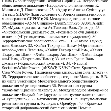
Шам» (Фронт поддержки Великой Сирии); 24. Всероссийское
общественное движение «Народное ополчение имени К.
Минина и Д. Пожарского»; 25. «Аджр от Аллаха Субхану уа
Тагьаля SHAM» (Благословение от Аллаха милоственного и
милосердного СИРИЯ); 26. Международное религиозное
объединение «АУМ Синрике» (AumShinrikyo, AUM, Aleph);
27. «Муджахеды джамаата Ат-Тавхида Валь-Джихад»; 28.
«Чистопольский Джамаат»; 29. «Рохнамо ба суи давлати
исломи» («Путеводитель в исламское государство»); 30.
Террористическое сообщество «Сеть»; 31. «Катиба Таухид
валь-Джихад»; 32. «Хайят Тахрир аш-Шам» («Организация
освобождения Леванта», «Хайят Тахрир аш-Шам», «Хейят
Тахрир аш-Шам», «Хейят Тахрир Аш-Шам», «Хайят Тахри
аш-Шам», «Тахрир аш-Шам»); 33. «Ахлю Сунна Валь
Джамаа» («Красноярский джамаат»); 34. «National
Socialism/White Power» («NS/WP, NS/WP Crew, Sparrows
Crew/White Power, Национал-социализм/Белая сила, власть»);
35. Террористическое сообщество, созданное Мальцевым В.В.
из числа участников Межрегионального общественного
движения «Артподготовка»; 36. Религиозная группа
“Джамаат “Красный пахарь”; 37. Международное молодежное
движение «Колумбайн» (другое используемое наименование
«Скулшутинг»); 38. Хатлонский джамаат; 39. Мусульманская
религиозная группа п. Кушкуль г. Оренбург; 40. «Крымско-
татарский добровольческий батальон имени Номана