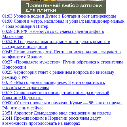
01:03
Уровень воды в Дунае в Болгарии бьет антирекорды
01:00
Ловил в метро, насиловал и убивал: милиционер-маньяк
4 года кошмарил Питер
00:59
СК РФ разберется со случаем падения лифта в
Махачкале
00:54
В Госдуме напомнили, можно ли делать ремонт в
выходные и праздники
00:45
Стало известно, что Пентагон исчерпал запасы ракет в
конфликте с Ираном
00:27
«Проявляете мужество»: Путин обратился к строителям
Новороссии
00:25
Черногория тянет с решением вопроса по визовому
режиму с РФ
00:14
«Мы гордимся наследием»: Путин обратился к
российским строителям
00:13
Стало известно о последствиях пожара в детской
больнице Подольска
00:00
«У него провалы в памяти». Кучме — 88: как он предал
РФ, что с ним сейчас
23:51
Аэропорт Домодедово ввел спецрежим на полеты
23:41
Проживающим в Норвегии россиянам дадут
возможность проголосовать на выборах