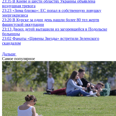
23:35
В Киеве и шести областях Украины объявлена
воздушная тревога
23:23
«Зима близко»: ЕС попал в собственную ловушку
энергокризиса
23:20
В Курске за один день нашли более 80 тел жертв
фашистской оккупации
23:13
Двоих детей вытащили из загоревшейся в Подольске
больницы
23:02
Фанаты «Црвены Звезды» встретили Зеленского
скандалом
Дальше
Самое популярное