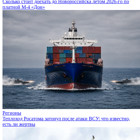
Сколько стоит доехать до Новороссийска летом 2026-го по
платной М-4 «Дон»
Регионы
Теплоход Росатома затонул после атаки ВСУ: что известно,
есть ли жертвы