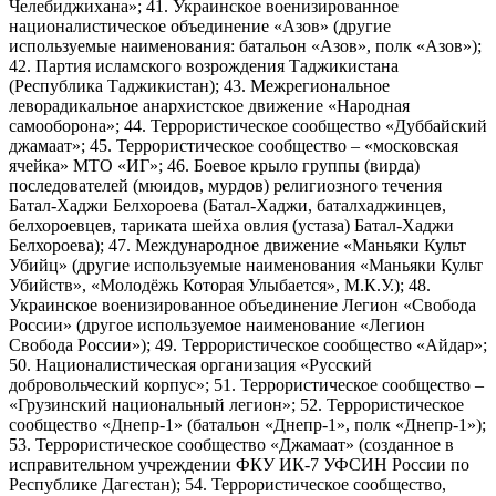
Челебиджихана»; 41. Украинское военизированное
националистическое объединение «Азов» (другие
используемые наименования: батальон «Азов», полк «Азов»);
42. Партия исламского возрождения Таджикистана
(Республика Таджикистан); 43. Межрегиональное
леворадикальное анархистское движение «Народная
самооборона»; 44. Террористическое сообщество «Дуббайский
джамаат»; 45. Террористическое сообщество – «московская
ячейка» МТО «ИГ»; 46. Боевое крыло группы (вирда)
последователей (мюидов, мурдов) религиозного течения
Батал-Хаджи Белхороева (Батал-Хаджи, баталхаджинцев,
белхороевцев, тариката шейха овлия (устаза) Батал-Хаджи
Белхороева); 47. Международное движение «Маньяки Культ
Убийц» (другие используемые наименования «Маньяки Культ
Убийств», «Молодёжь Которая Улыбается», М.К.У.); 48.
Украинское военизированное объединение Легион «Свобода
России» (другое используемое наименование «Легион
Свобода России»); 49. Террористическое сообщество «Айдар»;
50. Националистическая организация «Русский
добровольческий корпус»; 51. Террористическое сообщество –
«Грузинский национальный легион»; 52. Террористическое
сообщество «Днепр-1» (батальон «Днепр-1», полк «Днепр-1»);
53. Террористическое сообщество «Джамаат» (созданное в
исправительном учреждении ФКУ ИК-7 УФСИН России по
Республике Дагестан); 54. Террористическое сообщество,