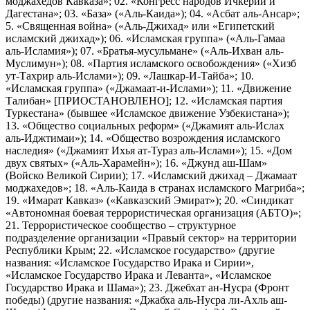
моджахедов Кавказа»; 02. «Конгресс народов Ичкерии и
Дагестана»; 03. «База» («Аль-Каида»); 04. «Асбат аль-Ансар»;
5. «Священная война» («Аль-Джихад» или «Египетский
исламский джихад»); 06. «Исламская группа» («Аль-Гамаа
аль-Исламия»); 07. «Братья-мусульмане» («Аль-Ихван аль-
Муслимун»); 08. «Партия исламского освобождения» («Хизб
ут-Тахрир аль-Ислами»); 09. «Лашкар-И-Тайба»; 10.
«Исламская группа» («Джамаат-и-Ислами»); 11. «Движение
Талибан» [ПРИОСТАНОВЛЕНО]; 12. «Исламская партия
Туркестана» (бывшее «Исламское движение Узбекистана»);
13. «Общество социальных реформ» («Джамият аль-Ислах
аль-Иджтимаи»); 14. «Общество возрождения исламского
наследия» («Джамият Ихья ат-Тураз аль-Ислами»); 15. «Дом
двух святых» («Аль-Харамейн»); 16. «Джунд аш-Шам»
(Войско Великой Сирии); 17. «Исламский джихад – Джамаат
моджахедов»; 18. «Аль-Каида в странах исламского Магриба»;
19. «Имарат Кавказ» («Кавказский Эмират»); 20. «Синдикат
«Автономная боевая террористическая организация (АБТО)»;
21. Террористическое сообщество – структурное
подразделение организации «Правый сектор» на территории
Республики Крым; 22. «Исламское государство» (другие
названия: «Исламское Государство Ирака и Сирии»,
«Исламское Государство Ирака и Леванта», «Исламское
Государство Ирака и Шама»); 23. Джебхат ан-Нусра (Фронт
победы) (другие названия: «Джабха аль-Нусра ли-Ахль аш-