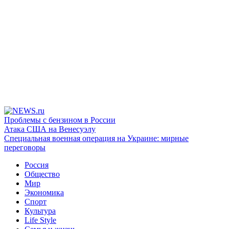
Проблемы с бензином в России
Атака США на Венесуэлу
Специальная военная операция на Украине: мирные
переговоры
Россия
Общество
Мир
Экономика
Спорт
Культура
Life Style