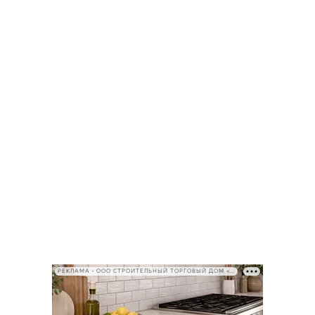
РЕКЛАМА • ООО СТРОИТЕЛЬНЫЙ ТОРГОВЫЙ ДОМ «ПЕТРОВИЧ», ИНН 7802348846