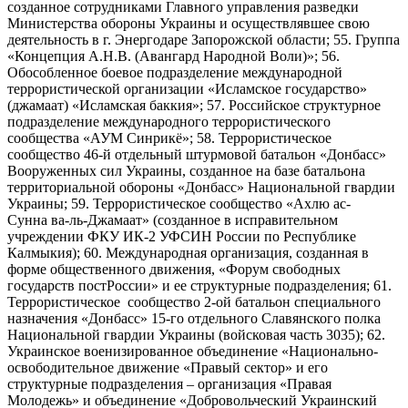
созданное сотрудниками Главного управления разведки
Министерства обороны Украины и осуществлявшее свою
деятельность в г. Энергодаре Запорожской области; 55. Группа
«Концепция А.Н.В. (Авангард Народной Воли)»; 56.
Обособленное боевое подразделение международной
террористической организации «Исламское государство»
(джамаат) «Исламская баккия»; 57. Российское структурное
подразделение международного террористического
сообщества «АУМ Синрикё»; 58. Террористическое
сообщество 46-й отдельный штурмовой батальон «Донбасс»
Вооруженных сил Украины, созданное на базе батальона
территориальной обороны «Донбасс» Национальной гвардии
Украины; 59. Террористическое сообщество «Ахлю ас-
Сунна ва-ль-Джамаат» (созданное в исправительном
учреждении ФКУ ИК-2 УФСИН России по Республике
Калмыкия); 60. Международная организация, созданная в
форме общественного движения, «Форум свободных
государств постРоссии» и ее структурные подразделения; 61.
Террористическое сообщество 2-ой батальон специального
назначения «Донбасс» 15-го отдельного Славянского полка
Национальной гвардии Украины (войсковая часть 3035); 62.
Украинское военизированное объединение «Национально-
освободительное движение «Правый сектор» и его
структурные подразделения – организация «Правая
Молодежь» и объединение «Добровольческий Украинский