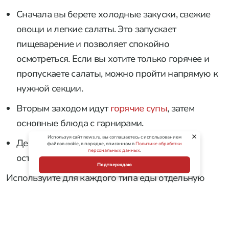
Сначала вы берете холодные закуски, свежие
овощи и легкие салаты. Это запускает
пищеварение и позволяет спокойно
осмотреться. Если вы хотите только горячее и
пропускаете салаты, можно пройти напрямую к
нужной секции.
Вторым заходом идут
горячие супы
, затем
основные блюда с гарнирами.
Используя сайт news.ru, вы соглашаетесь с использованием
Десерты, свежие фрукты, сырные тарелки
файлов cookie, в порядке, описанном в
Политике обработки
персональных данных
.
оставляют на финал.
Подтверждаю
Используйте для каждого типа еды отдельную
посуду. Никогда не кладите горячее мясо на ту же
тарелку, где только что лежали остатки
майонезного салата. Смешивание соусов и вкусов