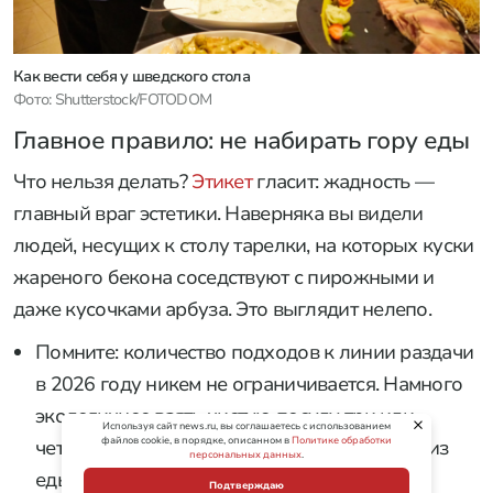
Как вести себя у шведского стола
Фото: Shutterstock/FOTODOM
Главное правило: не набирать гору еды
Что нельзя делать?
Этикет
гласит: жадность —
главный враг эстетики. Наверняка вы видели
людей, несущих к столу тарелки, на которых куски
жареного бекона соседствуют с пирожными и
даже кусочками арбуза. Это выглядит нелепо.
Помните: количество подходов к линии раздачи
в 2026 году никем не ограничивается. Намного
экологичнее взять чистую посуду три или
Используя сайт news.ru, вы соглашаетесь с использованием
файлов cookie, в порядке, описанном в
Политике обработки
четыре раза, чем сооружать шаткие башни из
персональных данных
.
еды.
Подтверждаю