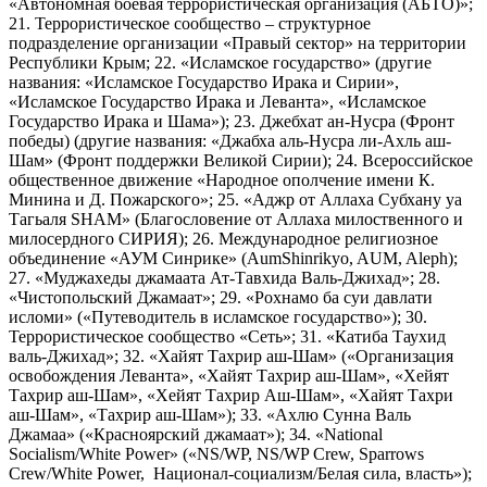
«Автономная боевая террористическая организация (АБТО)»;
21. Террористическое сообщество – структурное
подразделение организации «Правый сектор» на территории
Республики Крым; 22. «Исламское государство» (другие
названия: «Исламское Государство Ирака и Сирии»,
«Исламское Государство Ирака и Леванта», «Исламское
Государство Ирака и Шама»); 23. Джебхат ан-Нусра (Фронт
победы) (другие названия: «Джабха аль-Нусра ли-Ахль аш-
Шам» (Фронт поддержки Великой Сирии); 24. Всероссийское
общественное движение «Народное ополчение имени К.
Минина и Д. Пожарского»; 25. «Аджр от Аллаха Субхану уа
Тагьаля SHAM» (Благословение от Аллаха милоственного и
милосердного СИРИЯ); 26. Международное религиозное
объединение «АУМ Синрике» (AumShinrikyo, AUM, Aleph);
27. «Муджахеды джамаата Ат-Тавхида Валь-Джихад»; 28.
«Чистопольский Джамаат»; 29. «Рохнамо ба суи давлати
исломи» («Путеводитель в исламское государство»); 30.
Террористическое сообщество «Сеть»; 31. «Катиба Таухид
валь-Джихад»; 32. «Хайят Тахрир аш-Шам» («Организация
освобождения Леванта», «Хайят Тахрир аш-Шам», «Хейят
Тахрир аш-Шам», «Хейят Тахрир Аш-Шам», «Хайят Тахри
аш-Шам», «Тахрир аш-Шам»); 33. «Ахлю Сунна Валь
Джамаа» («Красноярский джамаат»); 34. «National
Socialism/White Power» («NS/WP, NS/WP Crew, Sparrows
Crew/White Power, Национал-социализм/Белая сила, власть»);