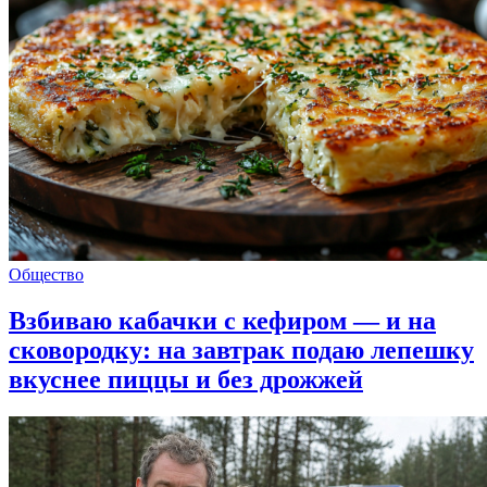
Общество
Взбиваю кабачки с кефиром — и на
сковородку: на завтрак подаю лепешку
вкуснее пиццы и без дрожжей