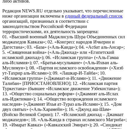
либо активов.
Редакция NEWS.RU отдельно указывает, что перечисленные
ниже организации включены в
единый федеральный список
организаций, признанных в соответствии с
законодательством Российской Федерации
террористическими, их деятельность запрещена:
01. «Высший военный Маджлисуль Шура Объединенных сил
моджахедов Кавказа»; 02. «Конгресс народов Ичкерии и
Дагестана»; 03. «База» («Аль-Каида»); 04. «Асбат аль-Ансар»;
5. «Священная война» («Аль-Джихад» или «Египетский
исламский джихад»); 06. «Исламская группа» («Аль-Гамаа
аль-Исламия»); 07. «Братья-мусульмане» («Аль-Ихван аль-
Муслимун»); 08. «Партия исламского освобождения» («Хизб
ут-Тахрир аль-Ислами»); 09. «Лашкар-И-Тайба»; 10.
«Исламская группа» («Джамаат-и-Ислами»); 11. «Движение
Талибан» [ПРИОСТАНОВЛЕНО]; 12. «Исламская партия
Туркестана» (бывшее «Исламское движение Узбекистана»);
13. «Общество социальных реформ» («Джамият аль-Ислах
аль-Иджтимаи»); 14. «Общество возрождения исламского
наследия» («Джамият Ихья ат-Тураз аль-Ислами»); 15. «Дом
двух святых» («Аль-Харамейн»); 16. «Джунд аш-Шам»
(Войско Великой Сирии); 17. «Исламский джихад – Джамаат
моджахедов»; 18. «Аль-Каида в странах исламского Магриба»;
19. «Имарат Кавказ» («Кавказский Эмират»); 20. «Синдикат