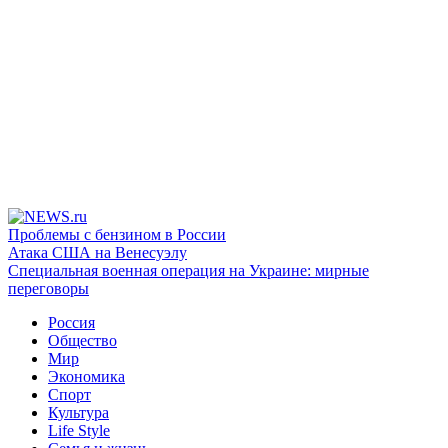
Проблемы с бензином в России
Атака США на Венесуэлу
Специальная военная операция на Украине: мирные
переговоры
Россия
Общество
Мир
Экономика
Спорт
Культура
Life Style