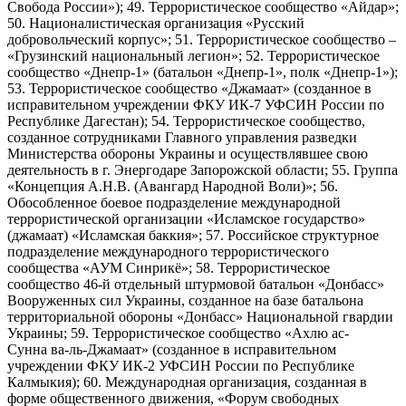
Свобода России»); 49. Террористическое сообщество «Айдар»;
50. Националистическая организация «Русский
добровольческий корпус»; 51. Террористическое сообщество –
«Грузинский национальный легион»; 52. Террористическое
сообщество «Днепр-1» (батальон «Днепр-1», полк «Днепр-1»);
53. Террористическое сообщество «Джамаат» (созданное в
исправительном учреждении ФКУ ИК-7 УФСИН России по
Республике Дагестан); 54. Террористическое сообщество,
созданное сотрудниками Главного управления разведки
Министерства обороны Украины и осуществлявшее свою
деятельность в г. Энергодаре Запорожской области; 55. Группа
«Концепция А.Н.В. (Авангард Народной Воли)»; 56.
Обособленное боевое подразделение международной
террористической организации «Исламское государство»
(джамаат) «Исламская баккия»; 57. Российское структурное
подразделение международного террористического
сообщества «АУМ Синрикё»; 58. Террористическое
сообщество 46-й отдельный штурмовой батальон «Донбасс»
Вооруженных сил Украины, созданное на базе батальона
территориальной обороны «Донбасс» Национальной гвардии
Украины; 59. Террористическое сообщество «Ахлю ас-
Сунна ва-ль-Джамаат» (созданное в исправительном
учреждении ФКУ ИК-2 УФСИН России по Республике
Калмыкия); 60. Международная организация, созданная в
форме общественного движения, «Форум свободных