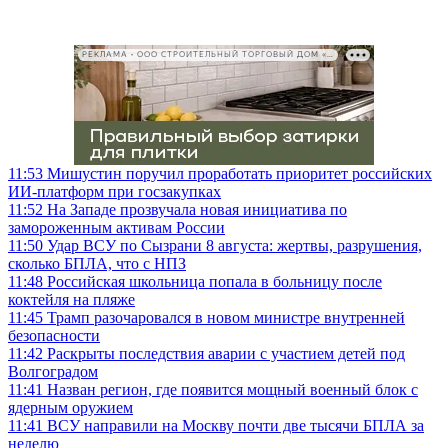
РЕКЛАМА • ООО СТРОИТЕЛЬНЫЙ ТОРГОВЫЙ ДОМ «ПЕТРОВИЧ», ИНН 7802348846
11:53
Мишустин поручил проработать приоритет российских
ИИ-платформ при госзакупках
11:52
На Западе прозвучала новая инициатива по
замороженным активам России
11:50
Удар ВСУ по Сызрани 8 августа: жертвы, разрушения,
сколько БПЛА, что с НПЗ
11:48
Российская школьница попала в больницу после
коктейля на пляже
11:45
Трамп разочаровался в новом министре внутренней
безопасности
11:42
Раскрыты последствия аварии с участием детей под
Волгоградом
11:41
Назван регион, где появится мощный военный блок с
ядерным оружием
11:41
ВСУ направили на Москву почти две тысячи БПЛА за
неделю