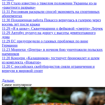
11:39
Стало известно о тяжелом положении Украины из-за
«ракетного разрыва»
11:31
Россиянам раскрыли способ экономить на спортивных
абонементах
11:30
Похищенная работа Пикассо вернулась в галерею через
восемь лет после кражи
11:29
«Я в шоке»: Сквиччиарини о фейковой «смерти» Лерчек
11:29
Автобус рухнул на дорогу с высоты девятиэтажного
дома
11:29
ЕС предупредили о газовых проблемах по вине
Германии
11:23
Морпехи «Центра» в ночном бою уничтожили польских
наемников
11:20
Концерн «Калашников» тестирует бронежилет и шлем
из комплекта «Новатор»
11:20
С российских скейтбордистов сняли ограничения и
вернули в мировой спорт
Дальше
Самое популярное