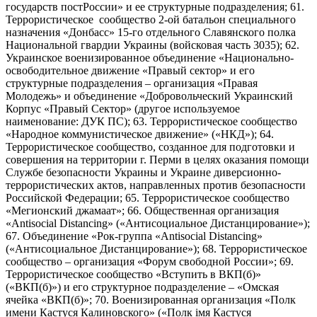
государств постРоссии» и ее структурные подразделения; 61.
Террористическое сообщество 2-ой батальон специального
назначения «Донбасс» 15-го отдельного Славянского полка
Национальной гвардии Украины (войсковая часть 3035); 62.
Украинское военизированное объединение «Национально-
освободительное движение «Правый сектор» и его
структурные подразделения – организация «Правая
Молодежь» и объединение «Добровольческий Украинский
Корпус «Правый Сектор» (другое используемое
наименование: ДУК ПС); 63. Террористическое сообщество
«Народное коммунистическое движение» («НКД»); 64.
Террористическое сообщество, созданное для подготовки и
совершения на территории г. Перми в целях оказания помощи
Службе безопасности Украины и Украине диверсионно-
террористических актов, направленных против безопасности
Российской Федерации; 65. Террористическое сообщество
«Мегионский джамаат»; 66. Общественная организация
«Antisocial Distancing» («Антисоциальное Дистанцирование»);
67. Объединение «Рок-группа «Antisocial Distancing»
(«Антисоциальное Дистанцирование»); 68. Террористическое
сообщество – организация «Форум свободной России»; 69.
Террористическое сообщество «Вступить в ВКП(б)»
(«ВКП(б)») и его структурное подразделение – «Омская
ячейка «ВКП(б)»; 70. Военизированная организация «Полк
имени Кастуся Калиновского» («Полк iмя Кастуся