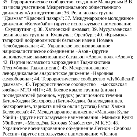
35. Террористическое сообщество, созданное Мальцевым В.В.
из числа участников Межрегионального общественного
движения «Артподготовка»; 36. Религиозная группа
“Джамаат “Красный пахарь”; 37. Международное молодежное
движение «Колумбайн» (другое используемое наименование
«Скулшутинг»); 38. Хатлонский джамаат; 39. Мусульманская
религиозная группа п. Кушкуль г. Оренбург; 40. «Крымско-
татарский добровольческий батальон имени Номана
Челебиджихана»; 41. Украинское военизированное
националистическое объединение «Азов» (другие
используемые наименования: батальон «Азов», полк «Азов»);
42. Партия исламского возрождения Таджикистана
(Республика Таджикистан); 43. Межрегиональное
леворадикальное анархистское движение «Народная
самооборона»; 44. Террористическое сообщество «Дуббайский
джамаат»; 45. Террористическое сообщество – «московская
ячейка» МТО «ИГ»; 46. Боевое крыло группы (вирда)
последователей (мюидов, мурдов) религиозного течения
Батал-Хаджи Белхороева (Батал-Хаджи, баталхаджинцев,
белхороевцев, тариката шейха овлия (устаза) Батал-Хаджи
Белхороева); 47. Международное движение «Маньяки Культ
Убийц» (другие используемые наименования «Маньяки Культ
Убийств», «Молодёжь Которая Улыбается», М.К.У.); 48.
Украинское военизированное объединение Легион «Свобода
России» (другое используемое наименование «Легион