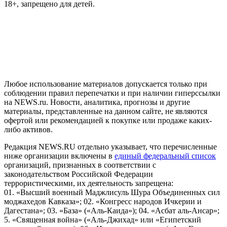
18+, запрещено для детей.
На информационном ресурсе NEWS.RU применяются
рекомендательные технологии (информационные технологии
предоставления информации на основе сбора, систематизации
и анализа сведений, относящихся к предпочтениям
пользователей сети "Интернет", находящихся на территории
Российской Федерации)
Любое использование материалов допускается только при
соблюдении правил перепечатки и при наличии гиперссылки
на NEWS.ru. Новости, аналитика, прогнозы и другие
материалы, представленные на данном сайте, не являются
офертой или рекомендацией к покупке или продаже каких-
либо активов.
Редакция NEWS.RU отдельно указывает, что перечисленные
ниже организации включены в
единый федеральный список
организаций, признанных в соответствии с
законодательством Российской Федерации
террористическими, их деятельность запрещена:
01. «Высший военный Маджлисуль Шура Объединенных сил
моджахедов Кавказа»; 02. «Конгресс народов Ичкерии и
Дагестана»; 03. «База» («Аль-Каида»); 04. «Асбат аль-Ансар»;
5. «Священная война» («Аль-Джихад» или «Египетский