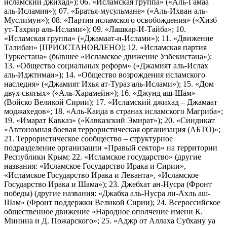
исламский джихад»); 06. «Исламская группа» («Аль-Гамаа
аль-Исламия»); 07. «Братья-мусульмане» («Аль-Ихван аль-
Муслимун»); 08. «Партия исламского освобождения» («Хизб
ут-Тахрир аль-Ислами»); 09. «Лашкар-И-Тайба»; 10.
«Исламская группа» («Джамаат-и-Ислами»); 11. «Движение
Талибан» [ПРИОСТАНОВЛЕНО]; 12. «Исламская партия
Туркестана» (бывшее «Исламское движение Узбекистана»);
13. «Общество социальных реформ» («Джамият аль-Ислах
аль-Иджтимаи»); 14. «Общество возрождения исламского
наследия» («Джамият Ихья ат-Тураз аль-Ислами»); 15. «Дом
двух святых» («Аль-Харамейн»); 16. «Джунд аш-Шам»
(Войско Великой Сирии); 17. «Исламский джихад – Джамаат
моджахедов»; 18. «Аль-Каида в странах исламского Магриба»;
19. «Имарат Кавказ» («Кавказский Эмират»); 20. «Синдикат
«Автономная боевая террористическая организация (АБТО)»;
21. Террористическое сообщество – структурное
подразделение организации «Правый сектор» на территории
Республики Крым; 22. «Исламское государство» (другие
названия: «Исламское Государство Ирака и Сирии»,
«Исламское Государство Ирака и Леванта», «Исламское
Государство Ирака и Шама»); 23. Джебхат ан-Нусра (Фронт
победы) (другие названия: «Джабха аль-Нусра ли-Ахль аш-
Шам» (Фронт поддержки Великой Сирии); 24. Всероссийское
общественное движение «Народное ополчение имени К.
Минина и Д. Пожарского»; 25. «Аджр от Аллаха Субхану уа