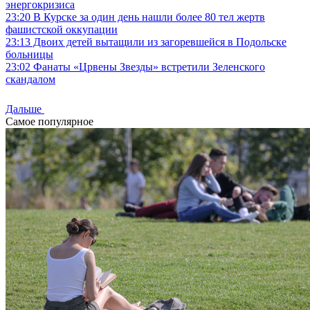
энергокризиса
23:20
В Курске за один день нашли более 80 тел жертв
фашистской оккупации
23:13
Двоих детей вытащили из загоревшейся в Подольске
больницы
23:02
Фанаты «Црвены Звезды» встретили Зеленского
скандалом
Дальше
Самое популярное