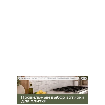
РЕКЛАМА • ООО СТРОИТЕЛЬНЫЙ ТОРГОВЫЙ ДОМ «ПЕТРОВИЧ», ИНН 7802348846