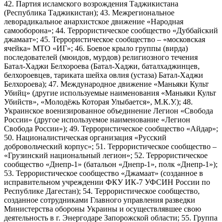
42. Партия исламского возрождения Таджикистана
(Республика Таджикистан); 43. Межрегиональное
леворадикальное анархистское движение «Народная
самооборона»; 44. Террористическое сообщество «Дуббайский
джамаат»; 45. Террористическое сообщество – «московская
ячейка» МТО «ИГ»; 46. Боевое крыло группы (вирда)
последователей (мюидов, мурдов) религиозного течения
Батал-Хаджи Белхороева (Батал-Хаджи, баталхаджинцев,
белхороевцев, тариката шейха овлия (устаза) Батал-Хаджи
Белхороева); 47. Международное движение «Маньяки Культ
Убийц» (другие используемые наименования «Маньяки Культ
Убийств», «Молодёжь Которая Улыбается», М.К.У.); 48.
Украинское военизированное объединение Легион «Свобода
России» (другое используемое наименование «Легион
Свобода России»); 49. Террористическое сообщество «Айдар»;
50. Националистическая организация «Русский
добровольческий корпус»; 51. Террористическое сообщество –
«Грузинский национальный легион»; 52. Террористическое
сообщество «Днепр-1» (батальон «Днепр-1», полк «Днепр-1»);
53. Террористическое сообщество «Джамаат» (созданное в
исправительном учреждении ФКУ ИК-7 УФСИН России по
Республике Дагестан); 54. Террористическое сообщество,
созданное сотрудниками Главного управления разведки
Министерства обороны Украины и осуществлявшее свою
деятельность в г. Энергодаре Запорожской области; 55. Группа