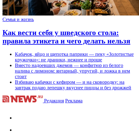
Семья и жизнь
Как вести себя у шведского стола:
правила этикета и чего делать нельзя
Кабачок, яйцо и щепотка паприки — пеку «Золотистые
кружочки»: не драники, нежнее и проще
Вместо надоевших джемов — конфитюр из белого
налива с лимоном: янтарный, упругий, и ложка в нем
стоит
Взбиваю кабачки с кефиром — и на сковородку: на
завтрак подаю лепешку вкуснее пиццы и без дрожжей
Редакция
Реклама