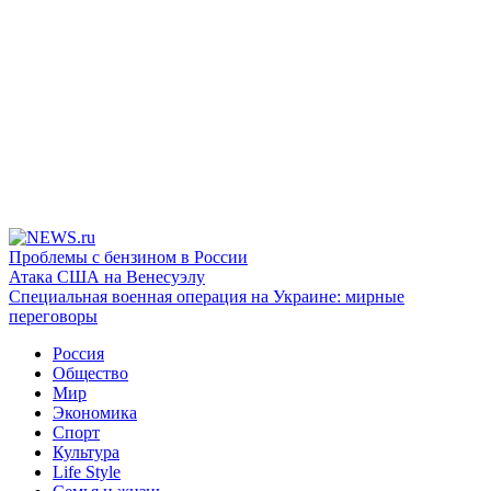
Проблемы с бензином в России
Атака США на Венесуэлу
Специальная военная операция на Украине: мирные
переговоры
Россия
Общество
Мир
Экономика
Спорт
Культура
Life Style