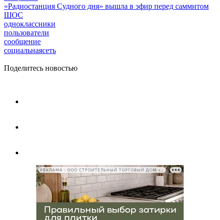
«Радиостанция Судного дня» вышла в эфир перед саммитом
ШОС
одноклассники
пользователи
сообщение
социальнаясеть
Поделитесь новостью
РЕКЛАМА • ООО СТРОИТЕЛЬНЫЙ ТОРГОВЫЙ ДОМ «ПЕТРОВИЧ», ИНН 7802348846