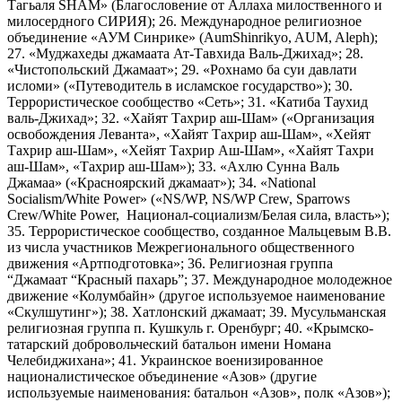
Тагьаля SHAM» (Благословение от Аллаха милоственного и
милосердного СИРИЯ); 26. Международное религиозное
объединение «АУМ Синрике» (AumShinrikyo, AUM, Aleph);
27. «Муджахеды джамаата Ат-Тавхида Валь-Джихад»; 28.
«Чистопольский Джамаат»; 29. «Рохнамо ба суи давлати
исломи» («Путеводитель в исламское государство»); 30.
Террористическое сообщество «Сеть»; 31. «Катиба Таухид
валь-Джихад»; 32. «Хайят Тахрир аш-Шам» («Организация
освобождения Леванта», «Хайят Тахрир аш-Шам», «Хейят
Тахрир аш-Шам», «Хейят Тахрир Аш-Шам», «Хайят Тахри
аш-Шам», «Тахрир аш-Шам»); 33. «Ахлю Сунна Валь
Джамаа» («Красноярский джамаат»); 34. «National
Socialism/White Power» («NS/WP, NS/WP Crew, Sparrows
Crew/White Power, Национал-социализм/Белая сила, власть»);
35. Террористическое сообщество, созданное Мальцевым В.В.
из числа участников Межрегионального общественного
движения «Артподготовка»; 36. Религиозная группа
“Джамаат “Красный пахарь”; 37. Международное молодежное
движение «Колумбайн» (другое используемое наименование
«Скулшутинг»); 38. Хатлонский джамаат; 39. Мусульманская
религиозная группа п. Кушкуль г. Оренбург; 40. «Крымско-
татарский добровольческий батальон имени Номана
Челебиджихана»; 41. Украинское военизированное
националистическое объединение «Азов» (другие
используемые наименования: батальон «Азов», полк «Азов»);