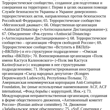
Террористическое сообщество, созданное для подготовки и
совершения на территории г. Перми в целях оказания помощи
Службе безопасности Украины и Украине диверсионно-
террористических актов, направленных против безопасности
Российской Федерации; 65. Террористическое сообщество
«Мегионский джамаат»; 66. Общественная организация
«Antisocial Distancing» («Антисоциальное Дистанцирование»);
67. Объединение «Рок-группа «Antisocial Distancing»
(«Антисоциальное Дистанцирование»); 68. Террористическое
сообщество – организация «Форум свободной России»; 69.
Террористическое сообщество «Вступить в ВКП(б)»
(«ВКП(б)») и его структурное подразделение – «Омская
ячейка «ВКП(б)»; 70. Военизированная организация «Полк
имени Кастуся Калиновского» («Полк iмя Кастуся
Калiноўскага») с входящими в нее структурными
подразделениями; 71. Незарегистрированная иностранная
организация «Съезд народных депутатов» (Kongres
Deputowanych Ludowych), Республика Польша; 72.
Американская некоммерческая корпорация Anti-Corruption
Foundation, Inc (иные используемые наименования: ACF, ACF
international, «Фонд борьбы с коррупцией, Инк.»); 73.
Международная неправительственная организация, созданная
в форме общественного движения, «Антивоенный комитет
России» (Russian antiwar committee); 74. Движение
«Забайкальское левое объединение»; 75. «SxE Соратники с