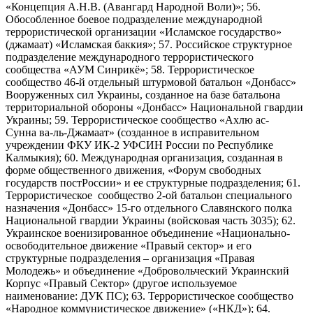
«Концепция А.Н.В. (Авангард Народной Воли)»; 56.
Обособленное боевое подразделение международной
террористической организации «Исламское государство»
(джамаат) «Исламская баккия»; 57. Российское структурное
подразделение международного террористического
сообщества «АУМ Синрикё»; 58. Террористическое
сообщество 46-й отдельный штурмовой батальон «Донбасс»
Вооруженных сил Украины, созданное на базе батальона
территориальной обороны «Донбасс» Национальной гвардии
Украины; 59. Террористическое сообщество «Ахлю ас-
Сунна ва-ль-Джамаат» (созданное в исправительном
учреждении ФКУ ИК-2 УФСИН России по Республике
Калмыкия); 60. Международная организация, созданная в
форме общественного движения, «Форум свободных
государств постРоссии» и ее структурные подразделения; 61.
Террористическое сообщество 2-ой батальон специального
назначения «Донбасс» 15-го отдельного Славянского полка
Национальной гвардии Украины (войсковая часть 3035); 62.
Украинское военизированное объединение «Национально-
освободительное движение «Правый сектор» и его
структурные подразделения – организация «Правая
Молодежь» и объединение «Добровольческий Украинский
Корпус «Правый Сектор» (другое используемое
наименование: ДУК ПС); 63. Террористическое сообщество
«Народное коммунистическое движение» («НКД»); 64.