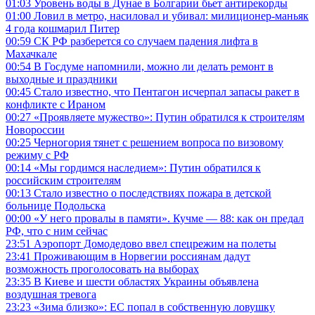
01:03
Уровень воды в Дунае в Болгарии бьет антирекорды
01:00
Ловил в метро, насиловал и убивал: милиционер-маньяк
4 года кошмарил Питер
00:59
СК РФ разберется со случаем падения лифта в
Махачкале
00:54
В Госдуме напомнили, можно ли делать ремонт в
выходные и праздники
00:45
Стало известно, что Пентагон исчерпал запасы ракет в
конфликте с Ираном
00:27
«Проявляете мужество»: Путин обратился к строителям
Новороссии
00:25
Черногория тянет с решением вопроса по визовому
режиму с РФ
00:14
«Мы гордимся наследием»: Путин обратился к
российским строителям
00:13
Стало известно о последствиях пожара в детской
больнице Подольска
00:00
«У него провалы в памяти». Кучме — 88: как он предал
РФ, что с ним сейчас
23:51
Аэропорт Домодедово ввел спецрежим на полеты
23:41
Проживающим в Норвегии россиянам дадут
возможность проголосовать на выборах
23:35
В Киеве и шести областях Украины объявлена
воздушная тревога
23:23
«Зима близко»: ЕС попал в собственную ловушку