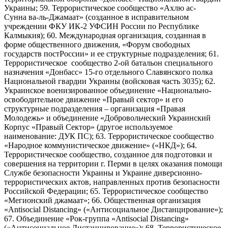
Украины; 59. Террористическое сообщество «Ахлю ас-
Сунна ва-ль-Джамаат» (созданное в исправительном
учреждении ФКУ ИК-2 УФСИН России по Республике
Калмыкия); 60. Международная организация, созданная в
форме общественного движения, «Форум свободных
государств постРоссии» и ее структурные подразделения; 61.
Террористическое сообщество 2-ой батальон специального
назначения «Донбасс» 15-го отдельного Славянского полка
Национальной гвардии Украины (войсковая часть 3035); 62.
Украинское военизированное объединение «Национально-
освободительное движение «Правый сектор» и его
структурные подразделения – организация «Правая
Молодежь» и объединение «Добровольческий Украинский
Корпус «Правый Сектор» (другое используемое
наименование: ДУК ПС); 63. Террористическое сообщество
«Народное коммунистическое движение» («НКД»); 64.
Террористическое сообщество, созданное для подготовки и
совершения на территории г. Перми в целях оказания помощи
Службе безопасности Украины и Украине диверсионно-
террористических актов, направленных против безопасности
Российской Федерации; 65. Террористическое сообщество
«Мегионский джамаат»; 66. Общественная организация
«Antisocial Distancing» («Антисоциальное Дистанцирование»);
67. Объединение «Рок-группа «Antisocial Distancing»
(«Антисоциальное Дистанцирование»); 68. Террористическое