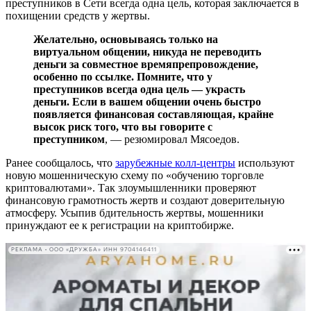
преступников в Сети всегда одна цель, которая заключается в
похищении средств у жертвы.
Желательно, основываясь только на
виртуальном общении, никуда не переводить
деньги за совместное времяпрепровождение,
особенно по ссылке. Помните, что у
преступников всегда одна цель — украсть
деньги. Если в вашем общении очень быстро
появляется финансовая составляющая, крайне
высок риск того, что вы говорите с
преступником
, — резюмировал Мясоедов.
Ранее сообщалось, что
зарубежные колл-центры
используют
новую мошенническую схему по «обучению торговле
криптовалютами». Так злоумышленники проверяют
финансовую грамотность жертв и создают доверительную
атмосферу. Усыпив бдительность жертвы, мошенники
принуждают ее к регистрации на криптобирже.
РЕКЛАМА • ООО «ДРУЖБА» ИНН 9704146411