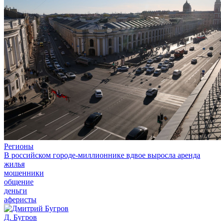
Регионы
В российском городе-миллионнике вдвое выросла аренда
жилья
мошенники
общение
деньги
аферисты
Д. Бугров