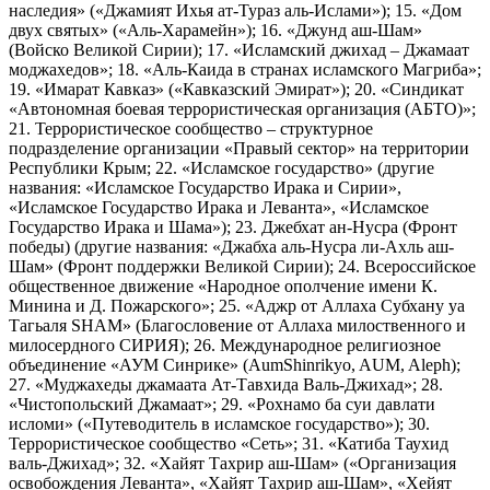
наследия» («Джамият Ихья ат-Тураз аль-Ислами»); 15. «Дом
двух святых» («Аль-Харамейн»); 16. «Джунд аш-Шам»
(Войско Великой Сирии); 17. «Исламский джихад – Джамаат
моджахедов»; 18. «Аль-Каида в странах исламского Магриба»;
19. «Имарат Кавказ» («Кавказский Эмират»); 20. «Синдикат
«Автономная боевая террористическая организация (АБТО)»;
21. Террористическое сообщество – структурное
подразделение организации «Правый сектор» на территории
Республики Крым; 22. «Исламское государство» (другие
названия: «Исламское Государство Ирака и Сирии»,
«Исламское Государство Ирака и Леванта», «Исламское
Государство Ирака и Шама»); 23. Джебхат ан-Нусра (Фронт
победы) (другие названия: «Джабха аль-Нусра ли-Ахль аш-
Шам» (Фронт поддержки Великой Сирии); 24. Всероссийское
общественное движение «Народное ополчение имени К.
Минина и Д. Пожарского»; 25. «Аджр от Аллаха Субхану уа
Тагьаля SHAM» (Благословение от Аллаха милоственного и
милосердного СИРИЯ); 26. Международное религиозное
объединение «АУМ Синрике» (AumShinrikyo, AUM, Aleph);
27. «Муджахеды джамаата Ат-Тавхида Валь-Джихад»; 28.
«Чистопольский Джамаат»; 29. «Рохнамо ба суи давлати
исломи» («Путеводитель в исламское государство»); 30.
Террористическое сообщество «Сеть»; 31. «Катиба Таухид
валь-Джихад»; 32. «Хайят Тахрир аш-Шам» («Организация
освобождения Леванта», «Хайят Тахрир аш-Шам», «Хейят