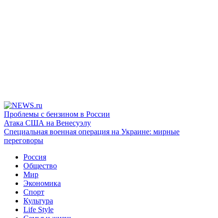
Проблемы с бензином в России
Атака США на Венесуэлу
Специальная военная операция на Украине: мирные
переговоры
Россия
Общество
Мир
Экономика
Спорт
Культура
Life Style