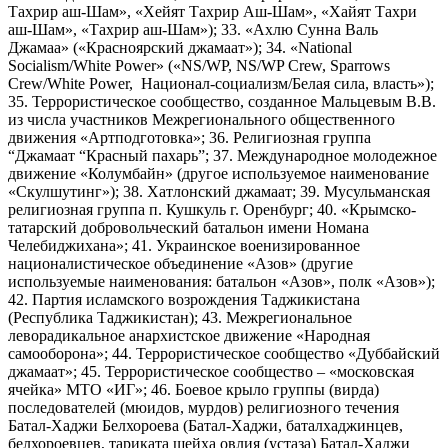
Тахрир аш-Шам», «Хейят Тахрир Аш-Шам», «Хайят Тахри
аш-Шам», «Тахрир аш-Шам»); 33. «Ахлю Сунна Валь
Джамаа» («Красноярский джамаат»); 34. «National
Socialism/White Power» («NS/WP, NS/WP Crew, Sparrows
Crew/White Power, Национал-социализм/Белая сила, власть»);
35. Террористическое сообщество, созданное Мальцевым В.В.
из числа участников Межрегионального общественного
движения «Артподготовка»; 36. Религиозная группа
“Джамаат “Красный пахарь”; 37. Международное молодежное
движение «Колумбайн» (другое используемое наименование
«Скулшутинг»); 38. Хатлонский джамаат; 39. Мусульманская
религиозная группа п. Кушкуль г. Оренбург; 40. «Крымско-
татарский добровольческий батальон имени Номана
Челебиджихана»; 41. Украинское военизированное
националистическое объединение «Азов» (другие
используемые наименования: батальон «Азов», полк «Азов»);
42. Партия исламского возрождения Таджикистана
(Республика Таджикистан); 43. Межрегиональное
леворадикальное анархистское движение «Народная
самооборона»; 44. Террористическое сообщество «Дуббайский
джамаат»; 45. Террористическое сообщество – «московская
ячейка» МТО «ИГ»; 46. Боевое крыло группы (вирда)
последователей (мюидов, мурдов) религиозного течения
Батал-Хаджи Белхороева (Батал-Хаджи, баталхаджинцев,
белхороевцев, тариката шейха овлия (устаза) Батал-Хаджи