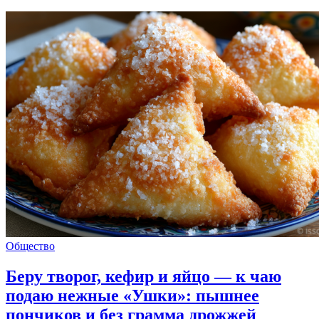
Общество
Беру творог, кефир и яйцо — к чаю
подаю нежные «Ушки»: пышнее
пончиков и без грамма дрожжей