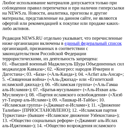
Любое использование материалов допускается только при
соблюдении правил перепечатки и при наличии гиперссылки
на NEWS.ru. Новости, аналитика, прогнозы и другие
материалы, представленные на данном сайте, не являются
офертой или рекомендацией к покупке или продаже каких-
либо активов.
Редакция NEWS.RU отдельно указывает, что перечисленные
ниже организации включены в
единый федеральный список
организаций, признанных в соответствии с
законодательством Российской Федерации
террористическими, их деятельность запрещена:
01. «Высший военный Маджлисуль Шура Объединенных сил
моджахедов Кавказа»; 02. «Конгресс народов Ичкерии и
Дагестана»; 03. «База» («Аль-Каида»); 04. «Асбат аль-Ансар»;
5. «Священная война» («Аль-Джихад» или «Египетский
исламский джихад»); 06. «Исламская группа» («Аль-Гамаа
аль-Исламия»); 07. «Братья-мусульмане» («Аль-Ихван аль-
Муслимун»); 08. «Партия исламского освобождения» («Хизб
ут-Тахрир аль-Ислами»); 09. «Лашкар-И-Тайба»; 10.
«Исламская группа» («Джамаат-и-Ислами»); 11. «Движение
Талибан» [ПРИОСТАНОВЛЕНО]; 12. «Исламская партия
Туркестана» (бывшее «Исламское движение Узбекистана»);
13. «Общество социальных реформ» («Джамият аль-Ислах
аль-Иджтимаи»); 14. «Общество возрождения исламского