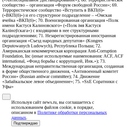
сообщество – организация «Форум свободной России»; 69.
Террористическое сообщество «Вступить в ВКП(б)»
(«ВКП(б)») и его структурное подразделение – «Омская
ячейка «ВКП(б)»; 70. Военизированная организация «Полк
имени Кастуся Калиновского» («Полк iмя Кастуся
Калiноўскага») с входящими в нее структурными
подразделениями; 71. Незарегистрированная иностранная
организация «Съезд народных депутатов» (Kongres
Deputowanych Ludowych), Республика Польша; 72.
Американская некоммерческая корпорация Anti-Corruption
Foundation, Inc (иные используемые наименования: ACF, ACF
international, «Фонд борьбы с коррупцией, Инк.»); 73.
Международная неправительственная организация, созданная
в форме общественного движения, «Антивоенный комитет
России» (Russian antiwar committee); 74. Движение
«Забайкальское левое объединение»; 75. «SxE Соратники с
Уфы»
Используя сайт news.ru, вы соглашаетесь с
использованием файлов cookie, в порядке,
описанном в
Политике обработки персональных
данных
.
Подтверждаю