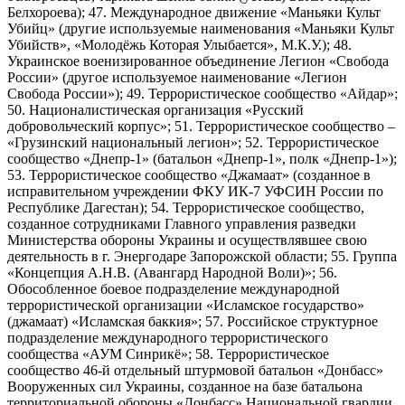
Белхороева); 47. Международное движение «Маньяки Культ
Убийц» (другие используемые наименования «Маньяки Культ
Убийств», «Молодёжь Которая Улыбается», М.К.У.); 48.
Украинское военизированное объединение Легион «Свобода
России» (другое используемое наименование «Легион
Свобода России»); 49. Террористическое сообщество «Айдар»;
50. Националистическая организация «Русский
добровольческий корпус»; 51. Террористическое сообщество –
«Грузинский национальный легион»; 52. Террористическое
сообщество «Днепр-1» (батальон «Днепр-1», полк «Днепр-1»);
53. Террористическое сообщество «Джамаат» (созданное в
исправительном учреждении ФКУ ИК-7 УФСИН России по
Республике Дагестан); 54. Террористическое сообщество,
созданное сотрудниками Главного управления разведки
Министерства обороны Украины и осуществлявшее свою
деятельность в г. Энергодаре Запорожской области; 55. Группа
«Концепция А.Н.В. (Авангард Народной Воли)»; 56.
Обособленное боевое подразделение международной
террористической организации «Исламское государство»
(джамаат) «Исламская баккия»; 57. Российское структурное
подразделение международного террористического
сообщества «АУМ Синрикё»; 58. Террористическое
сообщество 46-й отдельный штурмовой батальон «Донбасс»
Вооруженных сил Украины, созданное на базе батальона
территориальной обороны «Донбасс» Национальной гвардии