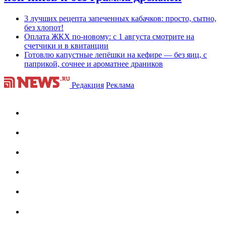
3 лучших рецепта запеченных кабачков: просто, сытно,
без хлопот!
Оплата ЖКХ по-новому: с 1 августа смотрите на
счетчики и в квитанции
Готовлю капустные лепёшки на кефире — без яиц, с
паприкой, сочнее и ароматнее драников
Редакция
Реклама