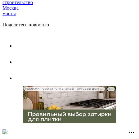
строительство
Москва
мосты
Поделитесь новостью
РЕКЛАМА • ООО СТРОИТЕЛЬНЫЙ ТОРГОВЫЙ ДОМ «ПЕТРОВИЧ», ИНН 7802348846