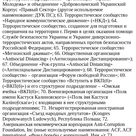
Молодежь» и объединение «Добровольческий Украинский
Корпус «Правый Сектор» (другое используемое
наименование: ДУК ПС); 63. Террористическое сообщество
«Народное коммунистическое движение» («НКД»); 64.
Террористическое сообщество, созданное для подготовки и
совершения на территории г. Перми в целях оказания помощи
Службе безопасности Украины и Украине диверсионно-
террористических актов, направленных против безопасности
Российской Федерации; 65. Террористическое сообщество
«Мегионский джамаат»; 66. Общественная организация
«Antisocial Distancing» («Антисоциальное Дистанцирование»);
67. Объединение «Рок-группа «Antisocial Distancing»
(«Антисоциальное Дистанцирование»); 68. Террористическое
сообщество – организация «Форум свободной России»; 69.
Террористическое сообщество «Вступить в ВКП(б)»
(«ВКП(б)») и его структурное подразделение – «Омская
ячейка «ВКП(б)»; 70. Военизированная организация «Полк
имени Кастуся Калиновского» («Полк iмя Кастуся
Калiноўскага») с входящими в нее структурными
подразделениями; 71. Незарегистрированная иностранная
организация «Съезд народных депутатов» (Kongres
Deputowanych Ludowych), Республика Польша; 72.
Американская некоммерческая корпорация Anti-Corruption
Foundation, Inc (иные используемые наименования: ACF, ACF
international, «Фонд борьбы с коррупцией, Инк.»); 73.