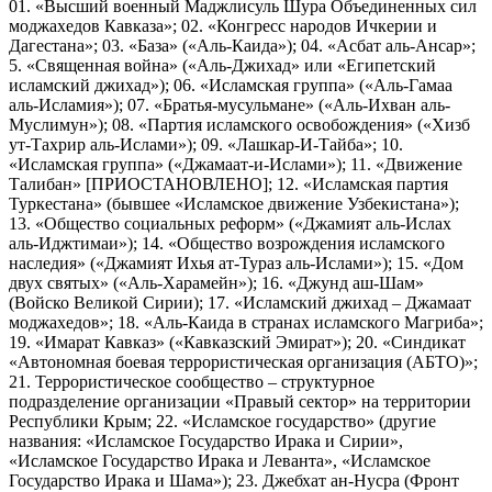
01. «Высший военный Маджлисуль Шура Объединенных сил
моджахедов Кавказа»; 02. «Конгресс народов Ичкерии и
Дагестана»; 03. «База» («Аль-Каида»); 04. «Асбат аль-Ансар»;
5. «Священная война» («Аль-Джихад» или «Египетский
исламский джихад»); 06. «Исламская группа» («Аль-Гамаа
аль-Исламия»); 07. «Братья-мусульмане» («Аль-Ихван аль-
Муслимун»); 08. «Партия исламского освобождения» («Хизб
ут-Тахрир аль-Ислами»); 09. «Лашкар-И-Тайба»; 10.
«Исламская группа» («Джамаат-и-Ислами»); 11. «Движение
Талибан» [ПРИОСТАНОВЛЕНО]; 12. «Исламская партия
Туркестана» (бывшее «Исламское движение Узбекистана»);
13. «Общество социальных реформ» («Джамият аль-Ислах
аль-Иджтимаи»); 14. «Общество возрождения исламского
наследия» («Джамият Ихья ат-Тураз аль-Ислами»); 15. «Дом
двух святых» («Аль-Харамейн»); 16. «Джунд аш-Шам»
(Войско Великой Сирии); 17. «Исламский джихад – Джамаат
моджахедов»; 18. «Аль-Каида в странах исламского Магриба»;
19. «Имарат Кавказ» («Кавказский Эмират»); 20. «Синдикат
«Автономная боевая террористическая организация (АБТО)»;
21. Террористическое сообщество – структурное
подразделение организации «Правый сектор» на территории
Республики Крым; 22. «Исламское государство» (другие
названия: «Исламское Государство Ирака и Сирии»,
«Исламское Государство Ирака и Леванта», «Исламское
Государство Ирака и Шама»); 23. Джебхат ан-Нусра (Фронт