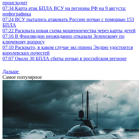
происходит
07:34
Карта атак БПЛА ВСУ на регионы РФ на 9 августа:
инфографика
07:24
ВСУ пытались атаковать Россию ночью с помощью 153
БПЛА
07:22
Раскрыта новая схема мошенничества через карты детей
07:16
В Финляндии неожиданно отказали Зеленскому по
ключевому вопросу
07:10
Раскрыто, в каком случае экс-принц Эндрю удостоится
королевских почестей
07:07
Около 30 БПЛА сбиты ночью в российском регионе
Дальше
Самое популярное