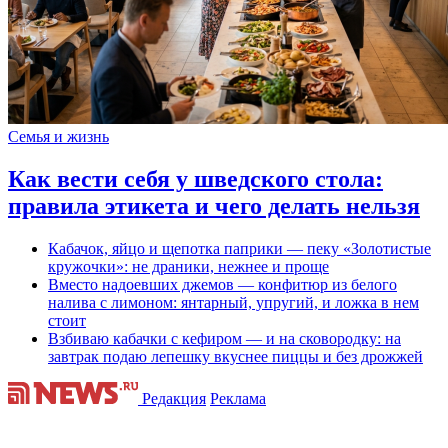
Семья и жизнь
Как вести себя у шведского стола:
правила этикета и чего делать нельзя
Кабачок, яйцо и щепотка паприки — пеку «Золотистые
кружочки»: не драники, нежнее и проще
Вместо надоевших джемов — конфитюр из белого
налива с лимоном: янтарный, упругий, и ложка в нем
стоит
Взбиваю кабачки с кефиром — и на сковородку: на
завтрак подаю лепешку вкуснее пиццы и без дрожжей
Редакция
Реклама