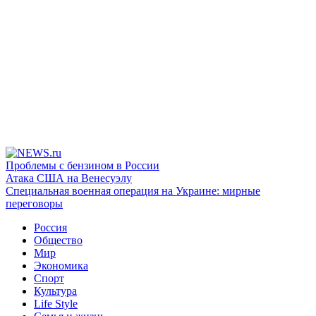
Проблемы с бензином в России
Атака США на Венесуэлу
Специальная военная операция на Украине: мирные
переговоры
Россия
Общество
Мир
Экономика
Спорт
Культура
Life Style