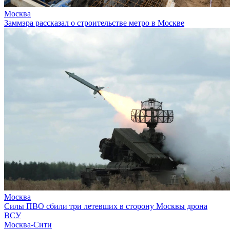
Москва
Заммэра рассказал о строительстве метро в Москве
Москва
Силы ПВО сбили три летевших в сторону Москвы дрона
ВСУ
Москва-Сити