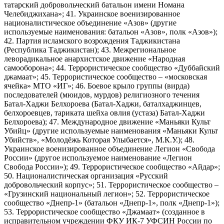
татарский добровольческий батальон имени Номана
Челебиджихана»; 41. Украинское военизированное
националистическое объединение «Азов» (другие
используемые наименования: батальон «Азов», полк «Азов»);
42. Партия исламского возрождения Таджикистана
(Республика Таджикистан); 43. Межрегиональное
леворадикальное анархистское движение «Народная
самооборона»; 44. Террористическое сообщество «Дуббайский
джамаат»; 45. Террористическое сообщество – «московская
ячейка» МТО «ИГ»; 46. Боевое крыло группы (вирда)
последователей (мюидов, мурдов) религиозного течения
Батал-Хаджи Белхороева (Батал-Хаджи, баталхаджинцев,
белхороевцев, тариката шейха овлия (устаза) Батал-Хаджи
Белхороева); 47. Международное движение «Маньяки Культ
Убийц» (другие используемые наименования «Маньяки Культ
Убийств», «Молодёжь Которая Улыбается», М.К.У.); 48.
Украинское военизированное объединение Легион «Свобода
России» (другое используемое наименование «Легион
Свобода России»); 49. Террористическое сообщество «Айдар»;
50. Националистическая организация «Русский
добровольческий корпус»; 51. Террористическое сообщество –
«Грузинский национальный легион»; 52. Террористическое
сообщество «Днепр-1» (батальон «Днепр-1», полк «Днепр-1»);
53. Террористическое сообщество «Джамаат» (созданное в
исправительном учреждении ФКУ ИК-7 УФСИН России по