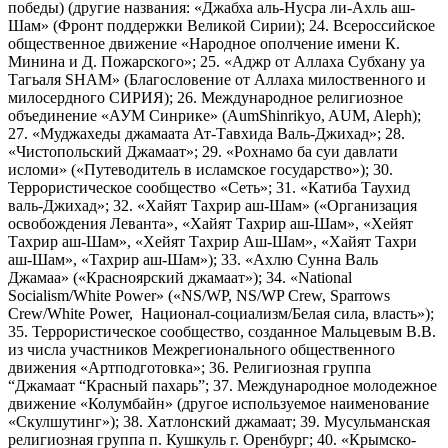
победы) (другие названия: «Джабха аль-Нусра ли-Ахль аш-
Шам» (Фронт поддержки Великой Сирии); 24. Всероссийское
общественное движение «Народное ополчение имени К.
Минина и Д. Пожарского»; 25. «Аджр от Аллаха Субхану уа
Тагьаля SHAM» (Благословение от Аллаха милоственного и
милосердного СИРИЯ); 26. Международное религиозное
объединение «АУМ Синрике» (AumShinrikyo, AUM, Aleph);
27. «Муджахеды джамаата Ат-Тавхида Валь-Джихад»; 28.
«Чистопольский Джамаат»; 29. «Рохнамо ба суи давлати
исломи» («Путеводитель в исламское государство»); 30.
Террористическое сообщество «Сеть»; 31. «Катиба Таухид
валь-Джихад»; 32. «Хайят Тахрир аш-Шам» («Организация
освобождения Леванта», «Хайят Тахрир аш-Шам», «Хейят
Тахрир аш-Шам», «Хейят Тахрир Аш-Шам», «Хайят Тахри
аш-Шам», «Тахрир аш-Шам»); 33. «Ахлю Сунна Валь
Джамаа» («Красноярский джамаат»); 34. «National
Socialism/White Power» («NS/WP, NS/WP Crew, Sparrows
Crew/White Power, Национал-социализм/Белая сила, власть»);
35. Террористическое сообщество, созданное Мальцевым В.В.
из числа участников Межрегионального общественного
движения «Артподготовка»; 36. Религиозная группа
“Джамаат “Красный пахарь”; 37. Международное молодежное
движение «Колумбайн» (другое используемое наименование
«Скулшутинг»); 38. Хатлонский джамаат; 39. Мусульманская
религиозная группа п. Кушкуль г. Оренбург; 40. «Крымско-