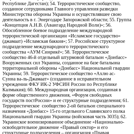
Республике Дагестан); 54. Террористическое сообщество,
созданное сотрудниками Главного управления разведки
Министерства обороны Украины и осуществлявшее свою
деятельность в г. Энергодаре Запорожской области; 55. Группа
«Концепция А.Н.В. (Авангард Народной Воли)»; 56.
Обособленное боевое подразделение международной
террористической организации «Исламское государство»
(джамаат) «Исламская баккия»; 57. Российское структурное
подразделение международного террористического
сообщества «АУМ Синрикё»; 58. Террористическое
сообщество 46-й отдельный штурмовой батальон «Донбасс»
Вооруженных сил Украины, созданное на базе батальона
территориальной обороны «Донбасс» Национальной гвардии
Украины; 59. Террористическое сообщество «Ахлю ас-
Сунна ва-ль-Джамаат» (созданное в исправительном
учреждении ФКУ ИК-2 УФСИН России по Республике
Калмыкия); 60. Международная организация, созданная в
форме общественного движения, «Форум свободных
государств постРоссии» и ее структурные подразделения; 61.
Террористическое сообщество 2-ой батальон специального
назначения «Донбасс» 15-го отдельного Славянского полка
Национальной гвардии Украины (войсковая часть 3035); 62.
Украинское военизированное объединение «Национально-
освободительное движение «Правый сектор» и его
структурные подразделения – организация «Правая