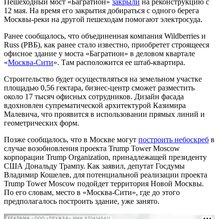
Пешеходный мост «Багратион»
закрыли
на реконструкцию с
12 мая. На время его закрытия добираться с одного берега
Москвы-реки на другой пешеходам помогают электросуда.
Ранее сообщалось, что объединенная компания Wildberries и
Russ (РВБ), как ранее стало известно, приобретет строящееся
офисное здание у моста «Багратион» в деловом квартале
«
Москва-Сити
». Там расположится ее штаб-квартира.
Строительство будет осуществляться на земельном участке
площадью 0,56 гектара, бизнес-центр сможет разместить
около 17 тысяч офисных сотрудников. Дизайн фасада
вдохновлен супрематической архитектурой Казимира
Малевича, что проявится в использовании прямых линий и
геометрических форм.
Позже сообщалось, что в Москве могут
построить небоскреб
в
случае возобновления проекта Trump Tower Moscow
корпорации Trump Organization, принадлежащей президенту
США Дональду Трампу. Как заявил, депутат Госдумы
Владимир Кошелев, для потенциальной реализации проекта
Trump Tower Moscow подойдет территория Новой Москвы.
По его словам, место в «Москва-Сити», где до этого
предполагалось построить здание, уже занято.
РЕКЛАМА • ООО «ДРУЖБА» ИНН 9704146411