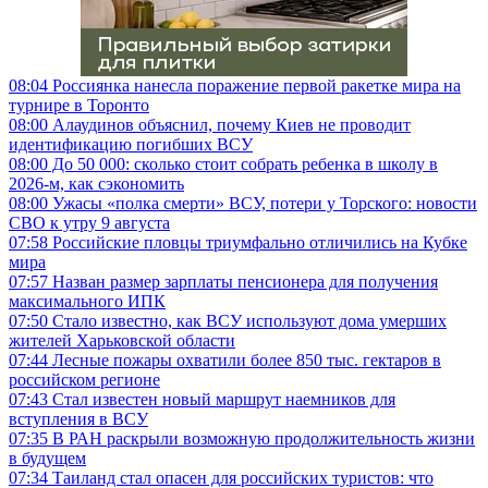
08:04
Россиянка нанесла поражение первой ракетке мира на
турнире в Торонто
08:00
Алаудинов объяснил, почему Киев не проводит
идентификацию погибших ВСУ
08:00
До 50 000: сколько стоит собрать ребенка в школу в
2026-м, как сэкономить
08:00
Ужасы «полка смерти» ВСУ, потери у Торского: новости
СВО к утру 9 августа
07:58
Российские пловцы триумфально отличились на Кубке
мира
07:57
Назван размер зарплаты пенсионера для получения
максимального ИПК
07:50
Стало известно, как ВСУ используют дома умерших
жителей Харьковской области
07:44
Лесные пожары охватили более 850 тыс. гектаров в
российском регионе
07:43
Стал известен новый маршрут наемников для
вступления в ВСУ
07:35
В РАН раскрыли возможную продолжительность жизни
в будущем
07:34
Таиланд стал опасен для российских туристов: что