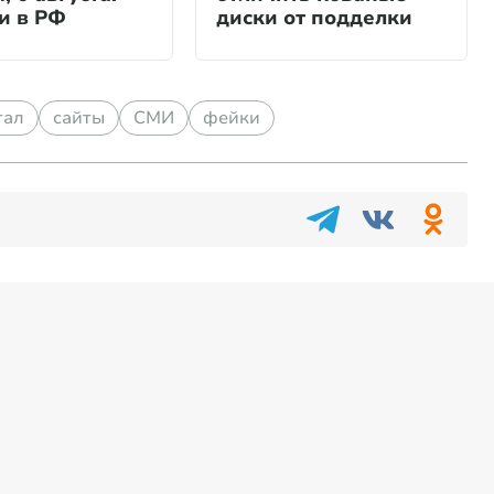
и в РФ
диски от подделки
тал
сайты
СМИ
фейки