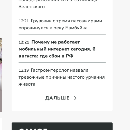
Зеленского
Грузовик с тремя пассажирами
12:21
опрокинулся в реку Бамбуйка
Почему не работает
12:21
мобильный интернет сегодня, 6
августа: где сбои в РФ
Гастроэнтеролог назвала
12:19
тревожные причины частого урчания
Ру
живота
Челябинские
су
Как правильно
элитарии массово
ср
ДАЛЬШЕ
собрать и
уходят из-под
но
просушить чеснок
следствия на СВО
С