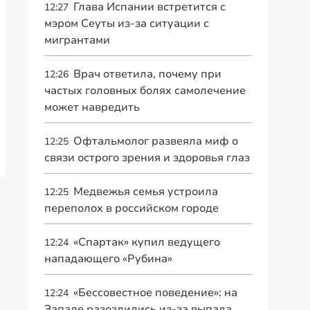
Глава Испании встретится с
12:27
мэром Сеуты из-за ситуации с
мигрантами
Врач ответила, почему при
12:26
частых головных болях самолечение
может навредить
Офтальмолог развеяла миф о
12:25
связи острого зрения и здоровья глаз
Медвежья семья устроила
12:25
переполох в российском городе
«Спартак» купил ведущего
12:24
нападающего «Рубина»
«Бессовестное поведение»: на
12:24
Западе разозлились из-за выпада