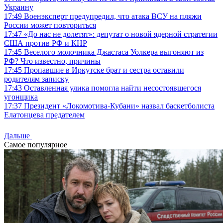
Украину
17:49
Военэксперт предупредил, что атака ВСУ на пляжи
России может повториться
17:47
«До нас не долетят»: депутат о новой ядерной стратегии
США против РФ и КНР
17:45
Веселого молочника Джастаса Уолкера выгоняют из
РФ? Что известно, причины
17:45
Пропавшие в Иркутске брат и сестра оставили
родителям записку
17:43
Оставленная улика помогла найти несостоявшегося
угонщика
17:37
Президент «Локомотива-Кубани» назвал баскетболиста
Елатонцева предателем
Дальше
Самое популярное