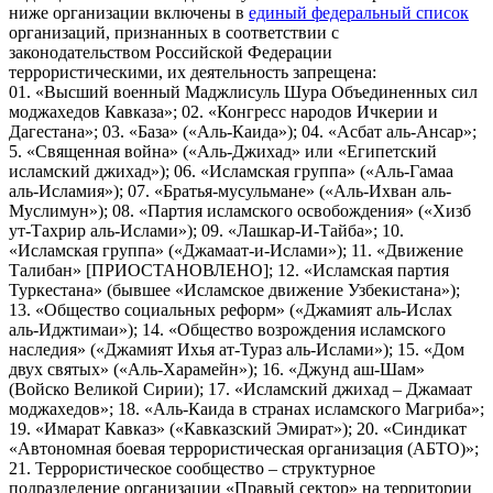
ниже организации включены в
единый федеральный список
организаций, признанных в соответствии с
законодательством Российской Федерации
террористическими, их деятельность запрещена:
01. «Высший военный Маджлисуль Шура Объединенных сил
моджахедов Кавказа»; 02. «Конгресс народов Ичкерии и
Дагестана»; 03. «База» («Аль-Каида»); 04. «Асбат аль-Ансар»;
5. «Священная война» («Аль-Джихад» или «Египетский
исламский джихад»); 06. «Исламская группа» («Аль-Гамаа
аль-Исламия»); 07. «Братья-мусульмане» («Аль-Ихван аль-
Муслимун»); 08. «Партия исламского освобождения» («Хизб
ут-Тахрир аль-Ислами»); 09. «Лашкар-И-Тайба»; 10.
«Исламская группа» («Джамаат-и-Ислами»); 11. «Движение
Талибан» [ПРИОСТАНОВЛЕНО]; 12. «Исламская партия
Туркестана» (бывшее «Исламское движение Узбекистана»);
13. «Общество социальных реформ» («Джамият аль-Ислах
аль-Иджтимаи»); 14. «Общество возрождения исламского
наследия» («Джамият Ихья ат-Тураз аль-Ислами»); 15. «Дом
двух святых» («Аль-Харамейн»); 16. «Джунд аш-Шам»
(Войско Великой Сирии); 17. «Исламский джихад – Джамаат
моджахедов»; 18. «Аль-Каида в странах исламского Магриба»;
19. «Имарат Кавказ» («Кавказский Эмират»); 20. «Синдикат
«Автономная боевая террористическая организация (АБТО)»;
21. Террористическое сообщество – структурное
подразделение организации «Правый сектор» на территории