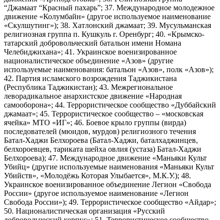
“Джамаат “Красный пахарь”; 37. Международное молодежное
движение «Колумбайн» (другое используемое наименование
«Скулшутинг»); 38. Хатлонский джамаат; 39. Мусульманская
религиозная группа п. Кушкуль г. Оренбург; 40. «Крымско-
татарский добровольческий батальон имени Номана
Челебиджихана»; 41. Украинское военизированное
националистическое объединение «Азов» (другие
используемые наименования: батальон «Азов», полк «Азов»);
42. Партия исламского возрождения Таджикистана
(Республика Таджикистан); 43. Межрегиональное
леворадикальное анархистское движение «Народная
самооборона»; 44. Террористическое сообщество «Дуббайский
джамаат»; 45. Террористическое сообщество – «московская
ячейка» МТО «ИГ»; 46. Боевое крыло группы (вирда)
последователей (мюидов, мурдов) религиозного течения
Батал-Хаджи Белхороева (Батал-Хаджи, баталхаджинцев,
белхороевцев, тариката шейха овлия (устаза) Батал-Хаджи
Белхороева); 47. Международное движение «Маньяки Культ
Убийц» (другие используемые наименования «Маньяки Культ
Убийств», «Молодёжь Которая Улыбается», М.К.У.); 48.
Украинское военизированное объединение Легион «Свобода
России» (другое используемое наименование «Легион
Свобода России»); 49. Террористическое сообщество «Айдар»;
50. Националистическая организация «Русский
добровольческий корпус»; 51. Террористическое сообщество –