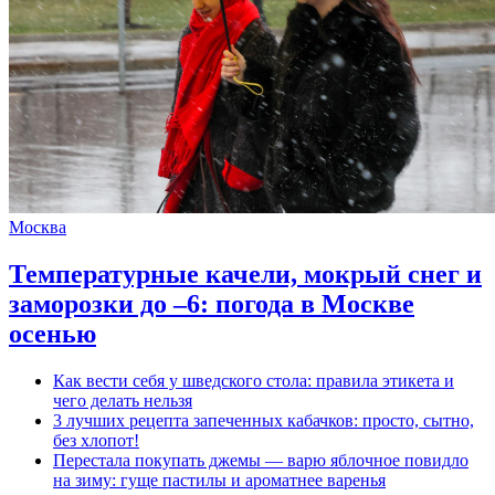
Москва
Температурные качели, мокрый снег и
заморозки до –6: погода в Москве
осенью
Как вести себя у шведского стола: правила этикета и
чего делать нельзя
3 лучших рецепта запеченных кабачков: просто, сытно,
без хлопот!
Перестала покупать джемы — варю яблочное повидло
на зиму: гуще пастилы и ароматнее варенья