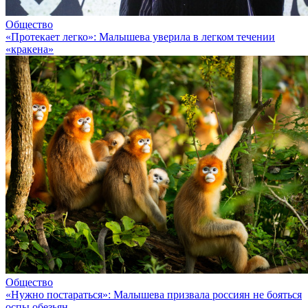
Общество
«Протекает легко»: Малышева уверила в легком течении
«кракена»
Общество
«Нужно постараться»: Малышева призвала россиян не бояться
оспы обезьян