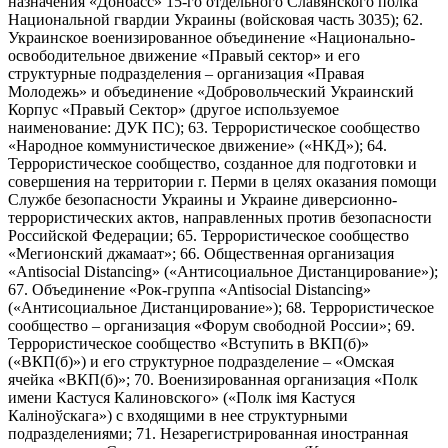
назначения «Донбасс» 15-го отдельного Славянского полка
Национальной гвардии Украины (войсковая часть 3035); 62.
Украинское военизированное объединение «Национально-
освободительное движение «Правый сектор» и его
структурные подразделения – организация «Правая
Молодежь» и объединение «Добровольческий Украинский
Корпус «Правый Сектор» (другое используемое
наименование: ДУК ПС); 63. Террористическое сообщество
«Народное коммунистическое движение» («НКД»); 64.
Террористическое сообщество, созданное для подготовки и
совершения на территории г. Перми в целях оказания помощи
Службе безопасности Украины и Украине диверсионно-
террористических актов, направленных против безопасности
Российской Федерации; 65. Террористическое сообщество
«Мегионский джамаат»; 66. Общественная организация
«Antisocial Distancing» («Антисоциальное Дистанцирование»);
67. Объединение «Рок-группа «Antisocial Distancing»
(«Антисоциальное Дистанцирование»); 68. Террористическое
сообщество – организация «Форум свободной России»; 69.
Террористическое сообщество «Вступить в ВКП(б)»
(«ВКП(б)») и его структурное подразделение – «Омская
ячейка «ВКП(б)»; 70. Военизированная организация «Полк
имени Кастуся Калиновского» («Полк iмя Кастуся
Калiноўскага») с входящими в нее структурными
подразделениями; 71. Незарегистрированная иностранная