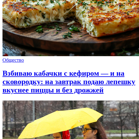
Общество
Взбиваю кабачки с кефиром — и на
сковородку: на завтрак подаю лепешку
вкуснее пиццы и без дрожжей