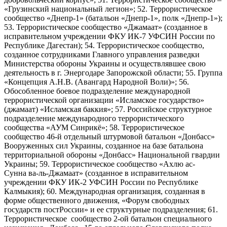
«Грузинский национальный легион»; 52. Террористическое
сообщество «Днепр-1» (батальон «Днепр-1», полк «Днепр-1»);
53. Террористическое сообщество «Джамаат» (созданное в
исправительном учреждении ФКУ ИК-7 УФСИН России по
Республике Дагестан); 54. Террористическое сообщество,
созданное сотрудниками Главного управления разведки
Министерства обороны Украины и осуществлявшее свою
деятельность в г. Энергодаре Запорожской области; 55. Группа
«Концепция А.Н.В. (Авангард Народной Воли)»; 56.
Обособленное боевое подразделение международной
террористической организации «Исламское государство»
(джамаат) «Исламская баккия»; 57. Российское структурное
подразделение международного террористического
сообщества «АУМ Синрикё»; 58. Террористическое
сообщество 46-й отдельный штурмовой батальон «Донбасс»
Вооруженных сил Украины, созданное на базе батальона
территориальной обороны «Донбасс» Национальной гвардии
Украины; 59. Террористическое сообщество «Ахлю ас-
Сунна ва-ль-Джамаат» (созданное в исправительном
учреждении ФКУ ИК-2 УФСИН России по Республике
Калмыкия); 60. Международная организация, созданная в
форме общественного движения, «Форум свободных
государств постРоссии» и ее структурные подразделения; 61.
Террористическое сообщество 2-ой батальон специального