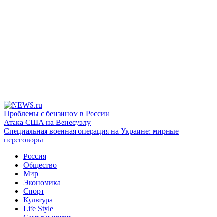
Проблемы с бензином в России
Атака США на Венесуэлу
Специальная военная операция на Украине: мирные
переговоры
Россия
Общество
Мир
Экономика
Спорт
Культура
Life Style