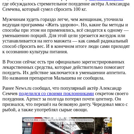
где обсуждалось стремительное похудение актёра Александра
Семчева, который сумел сбросить 100 кг.
Мужчинам худеть гораздо легче, чем женщинам, уточнила
ведущая программы «Жить здорово». Но, какие бы методы и
способы при этом ни применялись, всё сводится к одному —
уменьшению порций. Для этой цели урезается желудок или
устанавливается на него манжета — как самый радикальный
способ сбросить вес. И в конечном итоге люди сами приходят
к осознанию культуры питания.
В России сейчас есть три официально зарегистрированных
лекарственных средства, которые действительно помогают
похудеть. Их действие заключается в уменьшении аппетита.
Но названия препаратов Малышева не сообщила.
Ранее News.ru сообщал, что популярный актёр Александр
Семчев
поделился со своими поклонниками
секретом своего
похудения. Артист за полгода потерял почти центнер. Он
признался, что перешёл на белковую диету. Чередовал мясо с
рыбой, а также употреблял сырые овощи.
РЕКЛАМА • ООО «СТАЛЬКРЕП» ИНН 7724892340