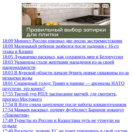
РЕКЛАМА • ООО СТРОИТЕЛЬНЫЙ ТОРГОВЫЙ ДОМ «ПЕТРОВИЧ», ИНН 7802348846
18:09
Минюст России признал две песни экстремистскими
18:09
Маленький ребенок разбился после падения с 16-го
этажа в Казани
18:05
Лукашенко раскрыл, как сохранить мир в Белоруссии
18:03
Украинцы стали жертвами нападения из-за своей
национальности
18:03
В Курской области начали бурить новые скважины из-за
нехватки воды
18:01
Снарядный голод: Трамп в панике — арсеналы НАТО
опустели, это конец?
17:55
Третий тур РПЛ: расписание матчей, где смотреть,
прогноз Мостового
17:54
В Ялте сняли оцепление после работы взрывотехников
17:54
Мамаев раскрыл, почему футболист Баринов покинул
«Локомотив»
17:49
Туристы из России и Казахстана чуть не утонули на
отдыхе
17:49
Раскрыто, почему ЕС не хочет принимать в свой состав