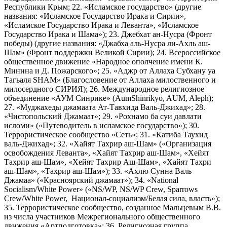
Республики Крым; 22. «Исламское государство» (другие
названия: «Исламское Государство Ирака и Сирии»,
«Исламское Государство Ирака и Леванта», «Исламское
Государство Ирака и Шама»); 23. Джебхат ан-Нусра (Фронт
победы) (другие названия: «Джабха аль-Нусра ли-Ахль аш-
Шам» (Фронт поддержки Великой Сирии); 24. Всероссийское
общественное движение «Народное ополчение имени К.
Минина и Д. Пожарского»; 25. «Аджр от Аллаха Субхану уа
Тагьаля SHAM» (Благословение от Аллаха милоственного и
милосердного СИРИЯ); 26. Международное религиозное
объединение «АУМ Синрике» (AumShinrikyo, AUM, Aleph);
27. «Муджахеды джамаата Ат-Тавхида Валь-Джихад»; 28.
«Чистопольский Джамаат»; 29. «Рохнамо ба суи давлати
исломи» («Путеводитель в исламское государство»); 30.
Террористическое сообщество «Сеть»; 31. «Катиба Таухид
валь-Джихад»; 32. «Хайят Тахрир аш-Шам» («Организация
освобождения Леванта», «Хайят Тахрир аш-Шам», «Хейят
Тахрир аш-Шам», «Хейят Тахрир Аш-Шам», «Хайят Тахри
аш-Шам», «Тахрир аш-Шам»); 33. «Ахлю Сунна Валь
Джамаа» («Красноярский джамаат»); 34. «National
Socialism/White Power» («NS/WP, NS/WP Crew, Sparrows
Crew/White Power, Национал-социализм/Белая сила, власть»);
35. Террористическое сообщество, созданное Мальцевым В.В.
из числа участников Межрегионального общественного
движения «Артподготовка»; 36. Религиозная группа