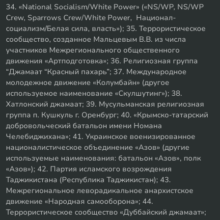
34. «National Socialism/White Power» («NS/WP, NS/WP
Crew, Sparrows Crew/White Power, Национал-
социализм/Белая сила, власть»); 35. Террористическое
сообщество, созданное Мальцевым В.В. из числа
участников Межрегионального общественного
движения «Артподготовка»; 36. Религиозная группа
“Джамаат “Красный пахарь”; 37. Международное
молодежное движение «Колумбайн» (другое
используемое наименование «Скулшутинг»); 38.
Хатлонский джамаат; 39. Мусульманская религиозная
группа п. Кушкуль г. Оренбург; 40. «Крымско-татарский
добровольческий батальон имени Номана
Челебиджихана»; 41. Украинское военизированное
националистическое объединение «Азов» (другие
используемые наименования: батальон «Азов», полк
«Азов»); 42. Партия исламского возрождения
Таджикистана (Республика Таджикистан); 43.
Межрегиональное леворадикальное анархистское
движение «Народная самооборона»; 44.
Террористическое сообщество «Дуббайский джамаат»;