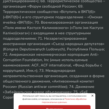
Дистанцирование»); 68. Террористическое сообщество –
организация «Форум свободной России»; 69.
Террористическое сообщество «Вступить в ВКП(б)»
(«ВКП(б)») и его структурное подразделение – «Омская
ячейка «ВКП(б)»; 70. Военизированная организация
«Полк имени Кастуся Калиновского» («Полк iмя Кастуся
Калiноўскага») с входящими в нее структурными
подразделениями; 71. Незарегистрированная
иностранная организация «Съезд народных депутатов»
(Kongres Deputowanych Ludowych), Республика Польша;
72. Американская некоммерческая корпорация Anti-
Corruption Foundation, Inc (иные используемые
наименования: ACF, ACF international, «Фонд борьбы с
коррупцией, Инк.»); 73. Международная
неправительственная организация, созданная в форме
общественного движения, «Антивоенный комитет
России» (Russian antiwar committee); 74. Движение
«Забайкальское левое объединение»; 75. «SxE
Используя сайт news.ru, вы соглашаетесь с использованием
Соратники с Уфы»
файлов cookie, в порядке, описанном в
Политике обработки
персональных данных
.