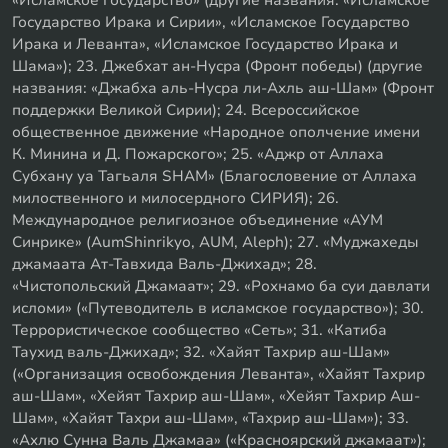
«Исламское государство» (другие названия: «Исламское
Государство Ирака и Сирии», «Исламское Государство
Ирака и Леванта», «Исламское Государство Ирака и
Шама»); 23. Джебхат ан-Нусра (Фронт победы) (другие
названия: «Джабха аль-Нусра ли-Ахль аш-Шам» (Фронт
поддержки Великой Сирии); 24. Всероссийское
общественное движение «Народное ополчение имени
К. Минина и Д. Пожарского»; 25. «Аджр от Аллаха
Субхану уа Тагьаля SHAM» (Благословение от Аллаха
милоственного и милосердного СИРИЯ); 26.
Международное религиозное объединение «АУМ
Синрике» (AumShinrikyo, AUM, Aleph); 27. «Муджахеды
джамаата Ат-Тавхида Валь-Джихад»; 28.
«Чистопольский Джамаат»; 29. «Рохнамо ба суи давлати
исломи» («Путеводитель в исламское государство»); 30.
Террористическое сообщество «Сеть»; 31. «Катиба
Таухид валь-Джихад»; 32. «Хайят Тахрир аш-Шам»
(«Организация освобождения Леванта», «Хайят Тахрир
аш-Шам», «Хейят Тахрир аш-Шам», «Хейят Тахрир Аш-
Шам», «Хайят Тахри аш-Шам», «Тахрир аш-Шам»); 33.
«Ахлю Сунна Валь Джамаа» («Красноярский джамаат»);