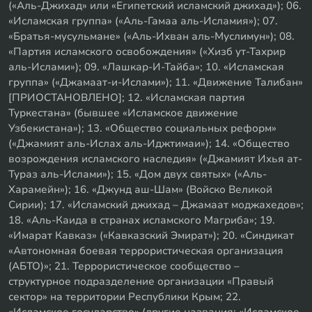
(«Аль-Джихад» или «Египетский исламский джихад»); 06.
«Исламская группа» («Аль-Гамаа аль-Исламия»); 07.
«Братья-мусульмане» («Аль-Ихван аль-Муслимун»); 08.
«Партия исламского освобождения» («Хизб ут-Тахрир
аль-Ислами»); 09. «Лашкар-И-Тайба»; 10. «Исламская
группа» («Джамаат-и-Ислами»); 11. «Движение Талибан»
[ПРИОСТАНОВЛЕНО]; 12. «Исламская партия
Туркестана» (бывшее «Исламское движение
Узбекистана»); 13. «Общество социальных реформ»
(«Джамият аль-Ислах аль-Иджтимаи»); 14. «Общество
возрождения исламского наследия» («Джамият Ихья ат-
Тураз аль-Ислами»); 15. «Дом двух святых» («Аль-
Харамейн»); 16. «Джунд аш-Шам» (Войско Великой
Сирии); 17. «Исламский джихад – Джамаат моджахедов»;
18. «Аль-Каида в странах исламского Магриба»; 19.
«Имарат Кавказ» («Кавказский Эмират»); 20. «Синдикат
«Автономная боевая террористическая организация
(АБТО)»; 21. Террористическое сообщество –
структурное подразделение организации «Правый
сектор» на территории Республики Крым; 22.