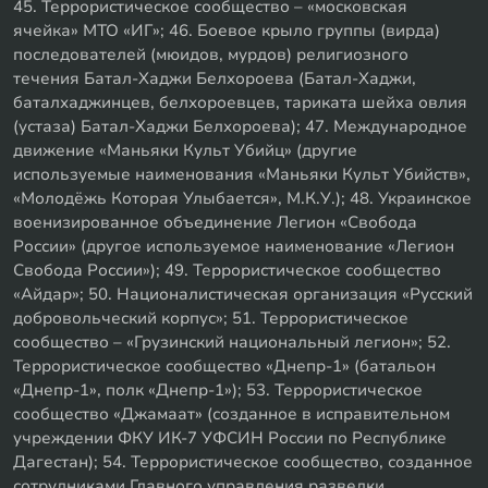
45. Террористическое сообщество – «московская
ячейка» МТО «ИГ»; 46. Боевое крыло группы (вирда)
последователей (мюидов, мурдов) религиозного
течения Батал-Хаджи Белхороева (Батал-Хаджи,
баталхаджинцев, белхороевцев, тариката шейха овлия
(устаза) Батал-Хаджи Белхороева); 47. Международное
движение «Маньяки Культ Убийц» (другие
используемые наименования «Маньяки Культ Убийств»,
«Молодёжь Которая Улыбается», М.К.У.); 48. Украинское
военизированное объединение Легион «Свобода
России» (другое используемое наименование «Легион
Свобода России»); 49. Террористическое сообщество
«Айдар»; 50. Националистическая организация «Русский
добровольческий корпус»; 51. Террористическое
сообщество – «Грузинский национальный легион»; 52.
Террористическое сообщество «Днепр-1» (батальон
«Днепр-1», полк «Днепр-1»); 53. Террористическое
сообщество «Джамаат» (созданное в исправительном
учреждении ФКУ ИК-7 УФСИН России по Республике
Дагестан); 54. Террористическое сообщество, созданное
сотрудниками Главного управления разведки