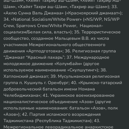
аш-Шам», «Хейят Тахрир аш-Шам», «Хейят Тахрир Аш-
Шам», «Хайят Тахри аш-Шам», «Тахрир аш-Шам»); 33.
«Ахлю Сунна Валь Джамаа» («Красноярский джамаат»);
34. «National Socialism/White Power» («NS/WP, NS/WP
Crew, Sparrows Crew/White Power, Национал-
социализм/Белая сила, власть»); 35. Террористическое
сообщество, созданное Мальцевым В.В. из числа
участников Межрегионального общественного
движения «Артподготовка»; 36. Религиозная группа
“Джамаат “Красный пахарь”; 37. Международное
молодежное движение «Колумбайн» (другое
используемое наименование «Скулшутинг»); 38.
Хатлонский джамаат; 39. Мусульманская религиозная
группа п. Кушкуль г. Оренбург; 40. «Крымско-татарский
добровольческий батальон имени Номана
Челебиджихана»; 41. Украинское военизированное
националистическое объединение «Азов» (другие
используемые наименования: батальон «Азов», полк
«Азов»); 42. Партия исламского возрождения
Таджикистана (Республика Таджикистан); 43.
Межрегиональное леворадикальное анархистское