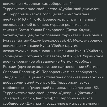
движение «Народная самооборона»; 44.
Террористическое сообщество «Дуббайский джамаат»;
45. Террористическое сообщество – «московская
ячейка» МТО «ИГ»; 46. Боевое крыло группы (вирда)
последователей (мюидов, мурдов) религиозного
течения Батал-Хаджи Белхороева (Батал-Хаджи,
баталхаджинцев, белхороевцев, тариката шейха овлия
(устаза) Батал-Хаджи Белхороева); 47. Международное
движение «Маньяки Культ Убийц» (другие
используемые наименования «Маньяки Культ Убийств»,
«Молодёжь Которая Улыбается», М.К.У.); 48. Украинское
военизированное объединение Легион «Свобода
России» (другое используемое наименование «Легион
Свобода России»); 49. Террористическое сообщество
«Айдар»; 50. Националистическая организация «Русский
добровольческий корпус»; 51. Террористическое
сообщество – «Грузинский национальный легион»; 52.
Террористическое сообщество «Днепр-1» (батальон
«Днепр-1», полк «Днепр-1»); 53. Террористическое
сообщество «Джамаат» (созданное в исправительном