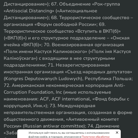
Дистанцирование»); 67. Объединение «Рок-группа
«Antisocial Distancing» («Антисоциальное
Дистанцирование»); 68. Террористическое сообщество –
организация «Форум свободной России»; 69.
Террористическое сообщество «Вступить в ВКП(б)»
(«ВКП(б)») и его структурное подразделение – «Омская
ячейка «ВКП(б)»; 70. Военизированная организация
«Полк имени Кастуся Калиновского» («Полк iмя Кастуся
Калiноўскага») с входящими в нее структурными
подразделениями; 71. Незарегистрированная
иностранная организация «Съезд народных депутатов»
(Kongres Deputowanych Ludowych), Республика Польша;
72. Американская некоммерческая корпорация Anti-
Corruption Foundation, Inc (иные используемые
наименования: ACF, ACF international, «Фонд борьбы с
коррупцией, Инк.»); 73. Международная
неправительственная организация, созданная в форме
общественного движения, «Антивоенный комитет
России» (Russian antiwar committee); 74. Движение
«Забайкальское левое объединение»; 75. «SxE
Используя сайт news.ru, вы соглашаетесь с использованием
файлов cookie, в порядке, описанном в
Политике обработки