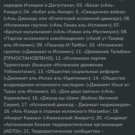
народов Ичкерии и Дагестана»; 03. «База» («Аль-
Каида»); 04. «Асбат аль-Ансар»; 5. «Священная война»
(«Аль-Джихад» или «Египетский исламский джихад»); 06.
«Исламская группа» («Аль-Гамаа аль-Исламия»); 07.
«Братья-мусульмане» («Аль-Ихван аль-Муслимун»); 08.
«Партия исламского освобождения» («Хизб ут-Тахрир
аль-Ислами»); 09. «Лашкар-И-Тайба»; 10. «Исламская
группа» («Джамаат-и-Ислами»); 11. «Движение Талибан»
[ПРИОСТАНОВЛЕНО]; 12. «Исламская партия
Туркестана» (бывшее «Исламское движение
Узбекистана»); 13. «Общество социальных реформ»
(«Джамият аль-Ислах аль-Иджтимаи»); 14. «Общество
возрождения исламского наследия» («Джамият Ихья ат-
Тураз аль-Ислами»); 15. «Дом двух святых» («Аль-
Харамейн»); 16. «Джунд аш-Шам» (Войско Великой
Сирии); 17. «Исламский джихад – Джамаат моджахедов»;
18. «Аль-Каида в странах исламского Магриба»; 19.
«Имарат Кавказ» («Кавказский Эмират»); 20. «Синдикат
«Автономная боевая террористическая организация
(АБТО)»; 21. Террористическое сообщество –