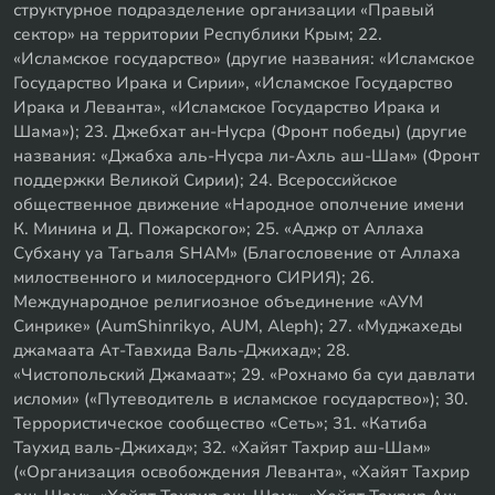
структурное подразделение организации «Правый
сектор» на территории Республики Крым; 22.
«Исламское государство» (другие названия: «Исламское
Государство Ирака и Сирии», «Исламское Государство
Ирака и Леванта», «Исламское Государство Ирака и
Шама»); 23. Джебхат ан-Нусра (Фронт победы) (другие
названия: «Джабха аль-Нусра ли-Ахль аш-Шам» (Фронт
поддержки Великой Сирии); 24. Всероссийское
общественное движение «Народное ополчение имени
К. Минина и Д. Пожарского»; 25. «Аджр от Аллаха
Субхану уа Тагьаля SHAM» (Благословение от Аллаха
милоственного и милосердного СИРИЯ); 26.
Международное религиозное объединение «АУМ
Синрике» (AumShinrikyo, AUM, Aleph); 27. «Муджахеды
джамаата Ат-Тавхида Валь-Джихад»; 28.
«Чистопольский Джамаат»; 29. «Рохнамо ба суи давлати
исломи» («Путеводитель в исламское государство»); 30.
Террористическое сообщество «Сеть»; 31. «Катиба
Таухид валь-Джихад»; 32. «Хайят Тахрир аш-Шам»
(«Организация освобождения Леванта», «Хайят Тахрир