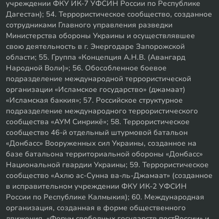
учреждении ФКУ ИК-7 УФСИН России по Республике
Дагестан); 54. Террористическое сообщество, созданное
сотрудниками Главного управления разведки
Министерства обороны Украины и осуществлявшее
свою деятельность в г. Энергодаре Запорожской
области; 55. Группа «Концепция А.Н.В. (Авангард
Народной Воли)»; 56. Обособленное боевое
подразделение международной террористической
организации «Исламское государство» (джамаат)
«Исламская баккия»; 57. Российское структурное
подразделение международного террористического
сообщества «АУМ Синрикё»; 58. Террористическое
сообщество 46-й отдельный штурмовой батальон
«Донбасс» Вооруженных сил Украины, созданное на
базе батальона территориальной обороны «Донбасс»
Национальной гвардии Украины; 59. Террористическое
сообщество «Ахлю ас-Сунна ва-ль-Джамаат» (созданное
в исправительном учреждении ФКУ ИК-2 УФСИН
России по Республике Калмыкия); 60. Международная
организация, созданная в форме общественного
движения, «Форум свободных государств постРоссии» и