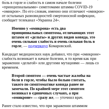
боль в горле и слабость в самом начале болезни
«принципиальными» симптомами штамма COVID-19
«омикрон». По его словам, именно они отличают «омикрон»
от остальных разновидностей смертоносной инфекции,
сообщает телеканал «Украина 24».
Именно у «омикрона» есть два
принципиальных симптома, отличающих этот
штамм от «дельты» и других видов ковида, это
очень сильная слабость и очень сильная боль в
горле
, —
подчеркнул
Комаровский.
Кандидат медицинских наук добавил, что при «омикроне»
слабость возникает в начале болезни, в то время как при
заражении «дельтой» или другими мутациями — лишь со
временем.
Второй симптом — очень частые жалобы на
боли в горле, чтобы было больно глотать,
такого по симптоматике ковида ранее не
замечали. По крайней мере этот симптом
возникал в единичных случаях, а при
«омикроне» — сразу же
, — уточнил врач.
Ранее стало известно, что при заражении штаммом