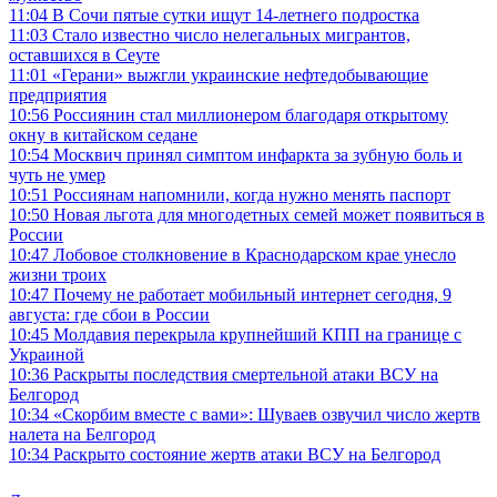
11:04
В Сочи пятые сутки ищут 14-летнего подростка
11:03
Стало известно число нелегальных мигрантов,
оставшихся в Сеуте
11:01
«Герани» выжгли украинские нефтедобывающие
предприятия
10:56
Россиянин стал миллионером благодаря открытому
окну в китайском седане
10:54
Москвич принял симптом инфаркта за зубную боль и
чуть не умер
10:51
Россиянам напомнили, когда нужно менять паспорт
10:50
Новая льгота для многодетных семей может появиться в
России
10:47
Лобовое столкновение в Краснодарском крае унесло
жизни троих
10:47
Почему не работает мобильный интернет сегодня, 9
августа: где сбои в России
10:45
Молдавия перекрыла крупнейший КПП на границе с
Украиной
10:36
Раскрыты последствия смертельной атаки ВСУ на
Белгород
10:34
«Скорбим вместе с вами»: Шуваев озвучил число жертв
налета на Белгород
10:34
Раскрыто состояние жертв атаки ВСУ на Белгород