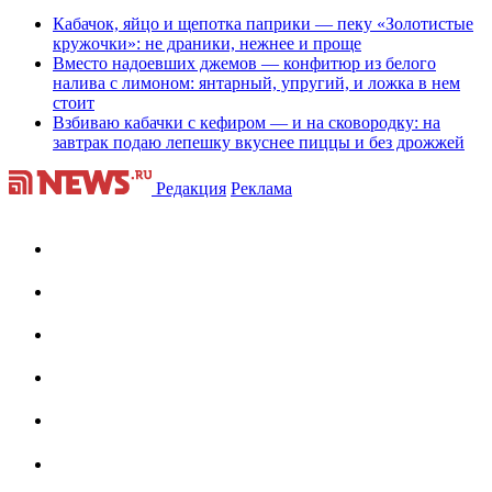
Кабачок, яйцо и щепотка паприки — пеку «Золотистые
кружочки»: не драники, нежнее и проще
Вместо надоевших джемов — конфитюр из белого
налива с лимоном: янтарный, упругий, и ложка в нем
стоит
Взбиваю кабачки с кефиром — и на сковородку: на
завтрак подаю лепешку вкуснее пиццы и без дрожжей
Редакция
Реклама