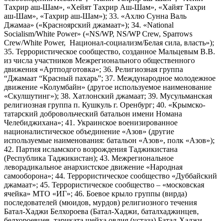
Тахрир аш-Шам», «Хейят Тахрир Аш-Шам», «Хайят Тахри
аш-Шам», «Тахрир аш-Шам»); 33. «Ахлю Сунна Валь
Джамаа» («Красноярский джамаат»); 34. «National
Socialism/White Power» («NS/WP, NS/WP Crew, Sparrows
Crew/White Power, Национал-социализм/Белая сила, власть»);
35. Террористическое сообщество, созданное Мальцевым В.В.
из числа участников Межрегионального общественного
движения «Артподготовка»; 36. Религиозная группа
“Джамаат “Красный пахарь”; 37. Международное молодежное
движение «Колумбайн» (другое используемое наименование
«Скулшутинг»); 38. Хатлонский джамаат; 39. Мусульманская
религиозная группа п. Кушкуль г. Оренбург; 40. «Крымско-
татарский добровольческий батальон имени Номана
Челебиджихана»; 41. Украинское военизированное
националистическое объединение «Азов» (другие
используемые наименования: батальон «Азов», полк «Азов»);
42. Партия исламского возрождения Таджикистана
(Республика Таджикистан); 43. Межрегиональное
леворадикальное анархистское движение «Народная
самооборона»; 44. Террористическое сообщество «Дуббайский
джамаат»; 45. Террористическое сообщество – «московская
ячейка» МТО «ИГ»; 46. Боевое крыло группы (вирда)
последователей (мюидов, мурдов) религиозного течения
Батал-Хаджи Белхороева (Батал-Хаджи, баталхаджинцев,
белхороевцев, тариката шейха овлия (устаза) Батал-Хаджи