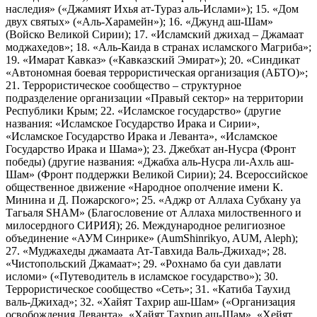
наследия» («Джамият Ихья ат-Тураз аль-Ислами»); 15. «Дом
двух святых» («Аль-Харамейн»); 16. «Джунд аш-Шам»
(Войско Великой Сирии); 17. «Исламский джихад – Джамаат
моджахедов»; 18. «Аль-Каида в странах исламского Магриба»;
19. «Имарат Кавказ» («Кавказский Эмират»); 20. «Синдикат
«Автономная боевая террористическая организация (АБТО)»;
21. Террористическое сообщество – структурное
подразделение организации «Правый сектор» на территории
Республики Крым; 22. «Исламское государство» (другие
названия: «Исламское Государство Ирака и Сирии»,
«Исламское Государство Ирака и Леванта», «Исламское
Государство Ирака и Шама»); 23. Джебхат ан-Нусра (Фронт
победы) (другие названия: «Джабха аль-Нусра ли-Ахль аш-
Шам» (Фронт поддержки Великой Сирии); 24. Всероссийское
общественное движение «Народное ополчение имени К.
Минина и Д. Пожарского»; 25. «Аджр от Аллаха Субхану уа
Тагьаля SHAM» (Благословение от Аллаха милоственного и
милосердного СИРИЯ); 26. Международное религиозное
объединение «АУМ Синрике» (AumShinrikyo, AUM, Aleph);
27. «Муджахеды джамаата Ат-Тавхида Валь-Джихад»; 28.
«Чистопольский Джамаат»; 29. «Рохнамо ба суи давлати
исломи» («Путеводитель в исламское государство»); 30.
Террористическое сообщество «Сеть»; 31. «Катиба Таухид
валь-Джихад»; 32. «Хайят Тахрир аш-Шам» («Организация
освобождения Леванта», «Хайят Тахрир аш-Шам», «Хейят