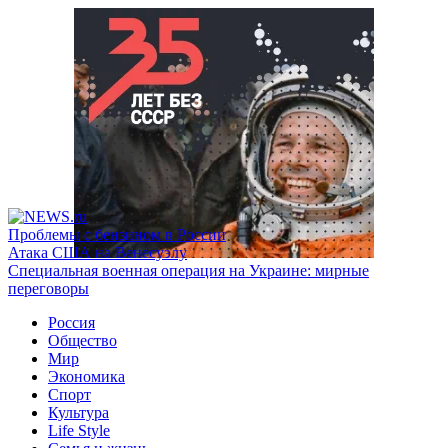
Проблемы с бензином в России
Атака США на Венесуэлу
Специальная военная операция на Украине: мирные
переговоры
Россия
Общество
Мир
Экономика
Спорт
Культура
Life Style