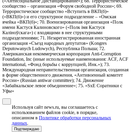
(«Антисоциальное Дистанцирование»); 68. Террористическое
сообщество – организация «Форум свободной России»; 69.
Террористическое сообщество «Вступить в ВКП(б)»
(«ВКП(б)») и его структурное подразделение – «Омская
ячейка «ВКП(б)»; 70. Военизированная организация «Полк
имени Кастуся Калиновского» («Полк iмя Кастуся
Калiноўскага») с входящими в нее структурными
подразделениями; 71. Незарегистрированная иностранная
организация «Съезд народных депутатов» (Kongres
Deputowanych Ludowych), Республика Польша; 72.
Американская некоммерческая корпорация Anti-Corruption
Foundation, Inc (иные используемые наименования: ACF, ACF
international, «Фонд борьбы с коррупцией, Инк.»); 73.
Международная неправительственная организация, созданная
в форме общественного движения, «Антивоенный комитет
России» (Russian antiwar committee); 74. Движение
«Забайкальское левое объединение»; 75. «SxE Соратники с
Уфы»
Используя сайт news.ru, вы соглашаетесь с
использованием файлов cookie, в порядке,
описанном в
Политике обработки персональных
данных
.
Подтверждаю