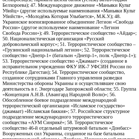
Белхороева); 47. Международное движение «Маньяки Культ
Убийц» (другие используемые наименования «Маньяки Культ
Убийств», «Молодёжь Которая Улыбается», М.К.У.); 48.
Украинское военизированное объединение Легион «Свобода
России» (другое используемое наименование «Легион
Свобода России»); 49. Террористическое сообщество «Айдар»;
50. Националистическая организация «Русский
добровольческий корпус»; 51. Террористическое сообщество –
«Грузинский национальный легион»; 52. Террористическое
сообщество «Днепр-1» (батальон «Днепр-1», полк «Днепр-1»);
53. Террористическое сообщество «Джамаат» (созданное в
исправительном учреждении ФКУ ИК-7 УФСИН России по
Республике Дагестан); 54. Террористическое сообщество,
созданное сотрудниками Главного управления разведки
Министерства обороны Украины и осуществлявшее свою
деятельность в г. Энергодаре Запорожской области; 55. Группа
«Концепция А.Н.В. (Авангард Народной Воли)»; 56.
Обособленное боевое подразделение международной
террористической организации «Исламское государство»
(джамаат) «Исламская баккия»; 57. Российское структурное
подразделение международного террористического
сообщества «АУМ Синрикё»; 58. Террористическое
сообщество 46-й отдельный штурмовой батальон «Донбасс»
Вооруженных сил Украины, созданное на базе батальона