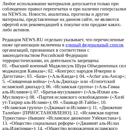
Любое использование материалов допускается только при
соблюдении правил перепечатки и при наличии гиперссылки
на NEWS.ru. Новости, аналитика, прогнозы и другие
материалы, представленные на данном сайте, не являются
офертой или рекомендацией к покупке или продаже каких-
либо активов.
Редакция NEWS.RU отдельно указывает, что перечисленные
ниже организации включены в
единый федеральный список
организаций, признанных в соответствии с
законодательством Российской Федерации
террористическими, их деятельность запрещена:
01. «Высший военный Маджлисуль Шура Объединенных сил
моджахедов Кавказа»; 02. «Конгресс народов Ичкерии и
Дагестана»; 03. «База» («Аль-Каида»); 04. «Асбат аль-Ансар»;
5. «Священная война» («Аль-Джихад» или «Египетский
исламский джихад»); 06. «Исламская группа» («Аль-Гамаа
аль-Исламия»); 07. «Братья-мусульмане» («Аль-Ихван аль-
Муслимун»); 08. «Партия исламского освобождения» («Хизб
ут-Тахрир аль-Ислами»); 09. «Лашкар-И-Тайба»; 10.
«Исламская группа» («Джамаат-и-Ислами»); 11. «Движение
Талибан» [ПРИОСТАНОВЛЕНО]; 12. «Исламская партия
Туркестана» (бывшее «Исламское движение Узбекистана»);
13. «Общество социальных реформ» («Джамият аль-Ислах
аль-Иджтимаи»); 14. «Общество возрождения исламского