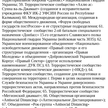
территориальной обороны «Донбасс» Национальной гвардии
Украины; 59. Террористическое сообщество «Ахлю ас-
Сунна ва-ль-Джамаат» (созданное в исправительном
учреждении ФКУ ИК-2 УФСИН России по Республике
Калмыкия); 60. Международная организация, созданная в
форме общественного движения, «Форум свободных
государств постРоссии» и ее структурные подразделения; 61.
Террористическое сообщество 2-ой батальон специального
назначения «Донбасс» 15-го отдельного Славянского полка
Национальной гвардии Украины (войсковая часть 3035); 62.
Украинское военизированное объединение «Национально-
освободительное движение «Правый сектор» и его
структурные подразделения – организация «Правая
Молодежь» и объединение «Добровольческий Украинский
Корпус «Правый Сектор» (другое используемое
наименование: ДУК ПС); 63. Террористическое сообщество
«Народное коммунистическое движение» («НКД»); 64.
Террористическое сообщество, созданное для подготовки и
совершения на территории г. Перми в целях оказания помощи
Службе безопасности Украины и Украине диверсионно-
террористических актов, направленных против безопасности
Российской Федерации; 65. Террористическое сообщество
«Мегионский джамаат»; 66. Общественная организация
«Antisocial Distancing» («Антисоциальное Дистанцирование»);
67. Объединение «Рок-группа «Antisocial Distancing»