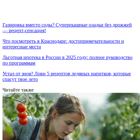
Газировка вместо соды? Суперпышные оладьи без дрожжей
— рецепт-сенсация!
Что посмотреть в Краснодаре: достопримечательности и
интересные места
Льготная ипотека в России в 2025 году: полное руководство
по программам
Устал от зноя? Лови 5 рецептов ледяных напитков, которые
спасут твое лето
Читайте также