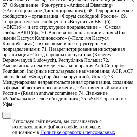
67. Объединение «Рок-группа «Antisocial Distancing»
(«Антисоциальное Дистанцирование»); 68. Террористическое
сообщество – организация «Форум свободной России»; 69.
Террористическое сообщество «Вступить в ВКП(б)»
(«ВКП(б)») и его структурное подразделение – «Омская
ячейка «ВКП(б)»; 70. Военизированная организация «Полк
имени Кастуся Калиновского» («Полк iмя Кастуся
Калiноўскага») с входящими в нее структурными
подразделениями; 71. Незарегистрированная иностранная
организация «Съезд народных депутатов» (Kongres
Deputowanych Ludowych), Республика Польша; 72.
Американская некоммерческая корпорация Anti-Corruption
Foundation, Inc (иные используемые наименования: ACF, ACF
international, «Фонд борьбы с коррупцией, Инк.»); 73.
Международная неправительственная организация, созданная
в форме общественного движения, «Антивоенный комитет
России» (Russian antiwar committee); 74. Движение
«Забайкальское левое объединение»; 75. «SxE Соратники с
Уфы»
Используя сайт news.ru, вы соглашаетесь с
использованием файлов cookie, в порядке,
описанном в
Политике обработки персональных