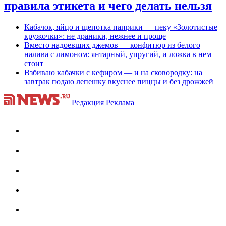
правила этикета и чего делать нельзя
Кабачок, яйцо и щепотка паприки — пеку «Золотистые
кружочки»: не драники, нежнее и проще
Вместо надоевших джемов — конфитюр из белого
налива с лимоном: янтарный, упругий, и ложка в нем
стоит
Взбиваю кабачки с кефиром — и на сковородку: на
завтрак подаю лепешку вкуснее пиццы и без дрожжей
Редакция
Реклама