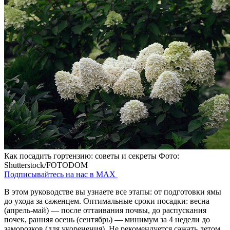
Как посадить гортензию: советы и секреты
Фото:
Shutterstock/FOTODOM
Подписывайтесь на нас в MAX
В этом руководстве вы узнаете все этапы: от подготовки ямы
до ухода за саженцем. Оптимальные сроки посадки: весна
(апрель-май) — после оттаивания почвы, до распускания
почек, ранняя осень (сентябрь) — минимум за 4 недели до
заморозков (для укоренения). Не рекомендуется сажать летом