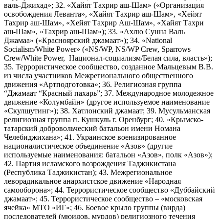
валь-Джихад»; 32. «Хайят Тахрир аш-Шам» («Организация
освобождения Леванта», «Хайят Тахрир аш-Шам», «Хейят
Тахрир аш-Шам», «Хейят Тахрир Аш-Шам», «Хайят Тахри
аш-Шам», «Тахрир аш-Шам»); 33. «Ахлю Сунна Валь
Джамаа» («Красноярский джамаат»); 34. «National
Socialism/White Power» («NS/WP, NS/WP Crew, Sparrows
Crew/White Power, Национал-социализм/Белая сила, власть»);
35. Террористическое сообщество, созданное Мальцевым В.В.
из числа участников Межрегионального общественного
движения «Артподготовка»; 36. Религиозная группа
“Джамаат “Красный пахарь”; 37. Международное молодежное
движение «Колумбайн» (другое используемое наименование
«Скулшутинг»); 38. Хатлонский джамаат; 39. Мусульманская
религиозная группа п. Кушкуль г. Оренбург; 40. «Крымско-
татарский добровольческий батальон имени Номана
Челебиджихана»; 41. Украинское военизированное
националистическое объединение «Азов» (другие
используемые наименования: батальон «Азов», полк «Азов»);
42. Партия исламского возрождения Таджикистана
(Республика Таджикистан); 43. Межрегиональное
леворадикальное анархистское движение «Народная
самооборона»; 44. Террористическое сообщество «Дуббайский
джамаат»; 45. Террористическое сообщество – «московская
ячейка» МТО «ИГ»; 46. Боевое крыло группы (вирда)
последователей (мюидов, мурдов) религиозного течения