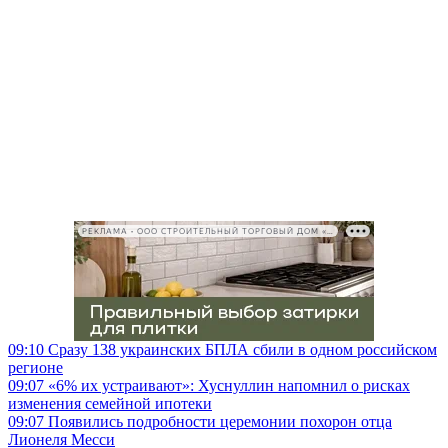
РЕКЛАМА • ООО СТРОИТЕЛЬНЫЙ ТОРГОВЫЙ ДОМ «ПЕТРОВИЧ», ИНН 7802348846
09:10
Сразу 138 украинских БПЛА сбили в одном российском
регионе
09:07
«6% их устраивают»: Хуснуллин напомнил о рисках
изменения семейной ипотеки
09:07
Появились подробности церемонии похорон отца
Лионеля Месси