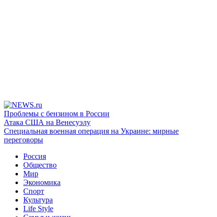
Проблемы с бензином в России
Атака США на Венесуэлу
Специальная военная операция на Украине: мирные
переговоры
Россия
Общество
Мир
Экономика
Спорт
Культура
Life Style