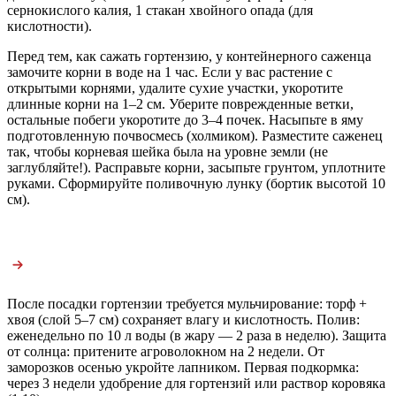
сернокислого калия, 1 стакан хвойного опада (для
кислотности).
Перед тем, как сажать гортензию, у контейнерного саженца
замочите корни в воде на 1 час. Если у вас растение с
открытыми корнями, удалите сухие участки, укоротите
длинные корни на 1–2 см. Уберите поврежденные ветки,
остальные побеги укоротите до 3–4 почек. Насыпьте в яму
подготовленную почвосмесь (холмиком). Разместите саженец
так, чтобы корневая шейка была на уровне земли (не
заглубляйте!). Расправьте корни, засыпьте грунтом, уплотните
руками. Сформируйте поливочную лунку (бортик высотой 10
см).
После посадки гортензии требуется мульчирование: торф +
хвоя (слой 5–7 см) сохраняет влагу и кислотность. Полив:
еженедельно по 10 л воды (в жару — 2 раза в неделю). Защита
от солнца: притените агроволокном на 2 недели. От
заморозков осенью укройте лапником. Первая подкормка:
через 3 недели удобрение для гортензий или раствор коровяка