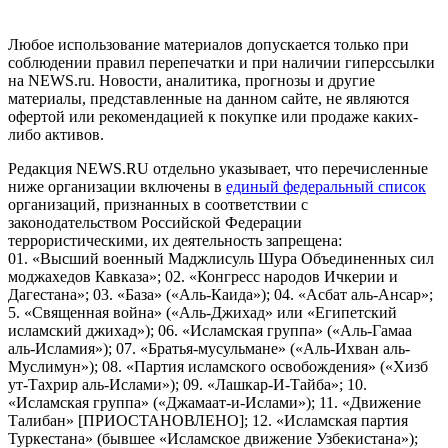
Российской Федерации)
Любое использование материалов допускается только при
соблюдении правил перепечатки и при наличии гиперссылки
на NEWS.ru. Новости, аналитика, прогнозы и другие
материалы, представленные на данном сайте, не являются
офертой или рекомендацией к покупке или продаже каких-
либо активов.
Редакция NEWS.RU отдельно указывает, что перечисленные
ниже организации включены в
единый федеральный список
организаций, признанных в соответствии с
законодательством Российской Федерации
террористическими, их деятельность запрещена:
01. «Высший военный Маджлисуль Шура Объединенных сил
моджахедов Кавказа»; 02. «Конгресс народов Ичкерии и
Дагестана»; 03. «База» («Аль-Каида»); 04. «Асбат аль-Ансар»;
5. «Священная война» («Аль-Джихад» или «Египетский
исламский джихад»); 06. «Исламская группа» («Аль-Гамаа
аль-Исламия»); 07. «Братья-мусульмане» («Аль-Ихван аль-
Муслимун»); 08. «Партия исламского освобождения» («Хизб
ут-Тахрир аль-Ислами»); 09. «Лашкар-И-Тайба»; 10.
«Исламская группа» («Джамаат-и-Ислами»); 11. «Движение
Талибан» [ПРИОСТАНОВЛЕНО]; 12. «Исламская партия
Туркестана» (бывшее «Исламское движение Узбекистана»);