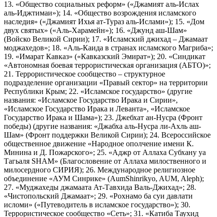
13. «Общество социальных реформ» («Джамият аль-Ислах
аль-Иджтимаи»); 14. «Общество возрождения исламского
наследия» («Джамият Ихья ат-Тураз аль-Ислами»); 15. «Дом
двух святых» («Аль-Харамейн»); 16. «Джунд аш-Шам»
(Войско Великой Сирии); 17. «Исламский джихад – Джамаат
моджахедов»; 18. «Аль-Каида в странах исламского Магриба»;
19. «Имарат Кавказ» («Кавказский Эмират»); 20. «Синдикат
«Автономная боевая террористическая организация (АБТО)»;
21. Террористическое сообщество – структурное
подразделение организации «Правый сектор» на территории
Республики Крым; 22. «Исламское государство» (другие
названия: «Исламское Государство Ирака и Сирии»,
«Исламское Государство Ирака и Леванта», «Исламское
Государство Ирака и Шама»); 23. Джебхат ан-Нусра (Фронт
победы) (другие названия: «Джабха аль-Нусра ли-Ахль аш-
Шам» (Фронт поддержки Великой Сирии); 24. Всероссийское
общественное движение «Народное ополчение имени К.
Минина и Д. Пожарского»; 25. «Аджр от Аллаха Субхану уа
Тагьаля SHAM» (Благословение от Аллаха милоственного и
милосердного СИРИЯ); 26. Международное религиозное
объединение «АУМ Синрике» (AumShinrikyo, AUM, Aleph);
27. «Муджахеды джамаата Ат-Тавхида Валь-Джихад»; 28.
«Чистопольский Джамаат»; 29. «Рохнамо ба суи давлати
исломи» («Путеводитель в исламское государство»); 30.
Террористическое сообщество «Сеть»; 31. «Катиба Таухид