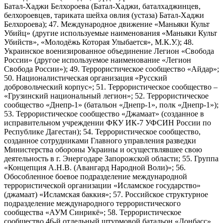
Батал-Хаджи Белхороева (Батал-Хаджи, баталхаджинцев,
белхороевцев, тариката шейха овлия (устаза) Батал-Хаджи
Белхороева); 47. Международное движение «Маньяки Культ
Убийц» (другие используемые наименования «Маньяки Культ
Убийств», «Молодёжь Которая Улыбается», М.К.У.); 48.
Украинское военизированное объединение Легион «Свобода
России» (другое используемое наименование «Легион
Свобода России»); 49. Террористическое сообщество «Айдар»;
50. Националистическая организация «Русский
добровольческий корпус»; 51. Террористическое сообщество –
«Грузинский национальный легион»; 52. Террористическое
сообщество «Днепр-1» (батальон «Днепр-1», полк «Днепр-1»);
53. Террористическое сообщество «Джамаат» (созданное в
исправительном учреждении ФКУ ИК-7 УФСИН России по
Республике Дагестан); 54. Террористическое сообщество,
созданное сотрудниками Главного управления разведки
Министерства обороны Украины и осуществлявшее свою
деятельность в г. Энергодаре Запорожской области; 55. Группа
«Концепция А.Н.В. (Авангард Народной Воли)»; 56.
Обособленное боевое подразделение международной
террористической организации «Исламское государство»
(джамаат) «Исламская баккия»; 57. Российское структурное
подразделение международного террористического
сообщества «АУМ Синрикё»; 58. Террористическое
сообщество 46-й отдельный штурмовой батальон «Донбасс»