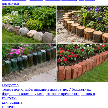
дизайнера
Общество
Теперь все клумбы выглядят аккуратно: 7 бюджетных
бордюров своими руками, которые превратят цветник в
конфетку
какпосадить
гортензия