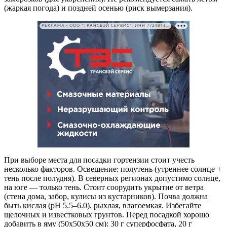
(жаркая погода) и поздней осенью (риск вымерзания).
РЕКЛАМА • ООО "ТРАНСВЭЙ СЕРВИС", ИНН 7724814198
При выборе места для посадки гортензии стоит учесть
несколько факторов. Освещение: полутень (утреннее солнце +
тень после полудня). В северных регионах допустимо солнце,
на юге — только тень. Стоит соорудить укрытие от ветра
(стена дома, забор, кулисы из кустарников). Почва должна
быть кислая (pH 5.5–6.0), рыхлая, влагоемкая. Избегайте
щелочных и известковых грунтов. Перед посадкой хорошо
добавить в яму (50х50х50 см): 30 г суперфосфата, 20 г