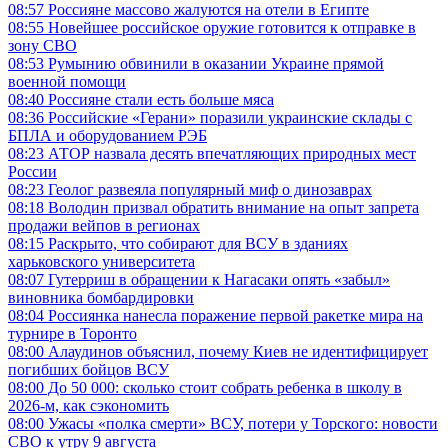
08:57
Россияне массово жалуются на отели в Египте
08:55
Новейшее российское оружие готовится к отправке в
зону СВО
08:53
Румынию обвинили в оказании Украине прямой
военной помощи
08:40
Россияне стали есть больше мяса
08:36
Российские «Герани» поразили украинские склады с
БПЛА и оборудованием РЭБ
08:23
АТОР назвала десять впечатляющих природных мест
России
08:23
Геолог развеяла популярный миф о динозаврах
08:18
Володин призвал обратить внимание на опыт запрета
продажи вейпов в регионах
08:15
Раскрыто, что собирают для ВСУ в зданиях
харьковского университета
08:07
Гутерриш в обращении к Нагасаки опять «забыл»
виновника бомбардировки
08:04
Россиянка нанесла поражение первой ракетке мира на
турнире в Торонто
08:00
Алаудинов объяснил, почему Киев не идентифицирует
погибших бойцов ВСУ
08:00
До 50 000: сколько стоит собрать ребенка в школу в
2026-м, как сэкономить
08:00
Ужасы «полка смерти» ВСУ, потери у Торского: новости
СВО к утру 9 августа