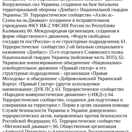
Вооруженных сил Украины, созданное на базе батальона
территориальной обороны «Донбасс» Национальной гвардии
Украины; 59. Террористическое сообщество «Ахлю ас-
Сунна ва-ль-Джамаат» (созданное в исправительном
учреждении ФКУ ИК-2 УФСИН России по Республике
Калмыкия); 60. Международная организация, созданная в
форме общественного движения, «Форум свободных
государств постРоссии» и ее структурные подразделения; 61.
Террористическое сообщество 2-ой батальон специального
назначения «Донбасс» 15-го отдельного Славянского полка
Национальной гвардии Украины (войсковая часть 3035); 62.
Украинское военизированное объединение «Национально-
освободительное движение «Правый сектор» и его
структурные подразделения – организация «Правая
Молодежь» и объединение «Добровольческий Украинский
Корпус «Правый Сектор» (другое используемое
наименование: ДУК ПС); 63. Террористическое сообщество
«Народное коммунистическое движение» («НКД»); 64.
Террористическое сообщество, созданное для подготовки и
совершения на территории г. Перми в целях оказания помощи
Службе безопасности Украины и Украине диверсионно-
террористических актов, направленных против безопасности
Российской Федерации; 65. Террористическое сообщество
«Мегионский джамаат»; 66. Общественная организация
«Antisocial Distancing» («Антисоциальное Дистанцирование»);