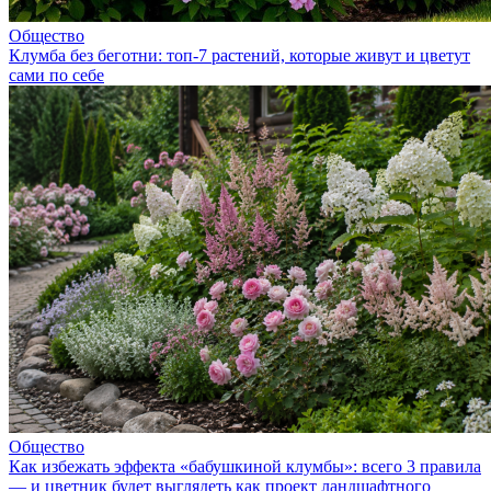
Общество
Клумба без беготни: топ‑7 растений, которые живут и цветут
сами по себе
Общество
Как избежать эффекта «бабушкиной клумбы»: всего 3 правила
— и цветник будет выглядеть как проект ландшафтного