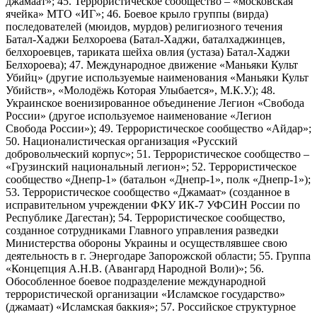
джамаат»; 45. Террористическое сообщество – «московская
ячейка» МТО «ИГ»; 46. Боевое крыло группы (вирда)
последователей (мюидов, мурдов) религиозного течения
Батал-Хаджи Белхороева (Батал-Хаджи, баталхаджинцев,
белхороевцев, тариката шейха овлия (устаза) Батал-Хаджи
Белхороева); 47. Международное движение «Маньяки Культ
Убийц» (другие используемые наименования «Маньяки Культ
Убийств», «Молодёжь Которая Улыбается», М.К.У.); 48.
Украинское военизированное объединение Легион «Свобода
России» (другое используемое наименование «Легион
Свобода России»); 49. Террористическое сообщество «Айдар»;
50. Националистическая организация «Русский
добровольческий корпус»; 51. Террористическое сообщество –
«Грузинский национальный легион»; 52. Террористическое
сообщество «Днепр-1» (батальон «Днепр-1», полк «Днепр-1»);
53. Террористическое сообщество «Джамаат» (созданное в
исправительном учреждении ФКУ ИК-7 УФСИН России по
Республике Дагестан); 54. Террористическое сообщество,
созданное сотрудниками Главного управления разведки
Министерства обороны Украины и осуществлявшее свою
деятельность в г. Энергодаре Запорожской области; 55. Группа
«Концепция А.Н.В. (Авангард Народной Воли)»; 56.
Обособленное боевое подразделение международной
террористической организации «Исламское государство»
(джамаат) «Исламская баккия»; 57. Российское структурное