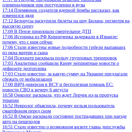
олимпиадников при поступлении в вузы
17:14
Племянник создателя ядерной бомбы рассказал, как
изменился дядя
17:12
Белорусы раскупили билеты на шоу Билана, несмотря на
высокую сцену
17:09
В Пензе произошло смертельное ДТП
17:06
Историка из РФ Кирпиченка задержали в Израиле:
почему, что с ним сейчас
17:06
Стали известны новые подробности гибели выпавших
из окна матери и сына
17:04
Психиатр раскрыла пользу групповых тренировок
17:03
Аналитики сообщили Киеву неприятные новости о
дефиците дизтоплива
17:03
Стало известно, за какую сумму на Украине предлагали
сбежать от мобилизации
17:00
ВИЧ-диверсия в ВСУ и бесполезная помощь ЕС:
новости СВО к вечеру 6 августа
16:58
Онколог раскрыла, что ждет Лерчек из-за пропуска
терапии
16:52
Невролог объяснила, почему нельзя пользователь
смартфоном перед сном
16:52
В Омске раскрыли состояние пострадавших при наезде
авто на пешеходов
16:51
Стало известно о возможном визите главы дипслужбы