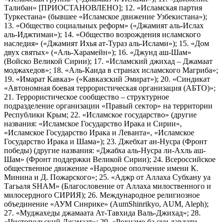
Талибан» [ПРИОСТАНОВЛЕНО]; 12. «Исламская партия
Туркестана» (бывшее «Исламское движение Узбекистана»);
13. «Общество социальных реформ» («Джамият аль-Ислах
аль-Иджтимаи»); 14. «Общество возрождения исламского
наследия» («Джамият Ихья ат-Тураз аль-Ислами»); 15. «Дом
двух святых» («Аль-Харамейн»); 16. «Джунд аш-Шам»
(Войско Великой Сирии); 17. «Исламский джихад – Джамаат
моджахедов»; 18. «Аль-Каида в странах исламского Магриба»;
19. «Имарат Кавказ» («Кавказский Эмират»); 20. «Синдикат
«Автономная боевая террористическая организация (АБТО)»;
21. Террористическое сообщество – структурное
подразделение организации «Правый сектор» на территории
Республики Крым; 22. «Исламское государство» (другие
названия: «Исламское Государство Ирака и Сирии»,
«Исламское Государство Ирака и Леванта», «Исламское
Государство Ирака и Шама»); 23. Джебхат ан-Нусра (Фронт
победы) (другие названия: «Джабха аль-Нусра ли-Ахль аш-
Шам» (Фронт поддержки Великой Сирии); 24. Всероссийское
общественное движение «Народное ополчение имени К.
Минина и Д. Пожарского»; 25. «Аджр от Аллаха Субхану уа
Тагьаля SHAM» (Благословение от Аллаха милоственного и
милосердного СИРИЯ); 26. Международное религиозное
объединение «АУМ Синрике» (AumShinrikyo, AUM, Aleph);
27. «Муджахеды джамаата Ат-Тавхида Валь-Джихад»; 28.
«Чистопольский Джамаат»; 29. «Рохнамо ба суи давлати