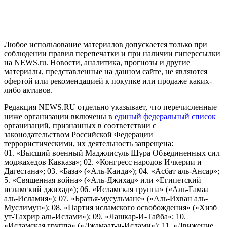
и анализа сведений, относящихся к предпочтениям
пользователей сети "Интернет", находящихся на территории
Российской Федерации)
Любое использование материалов допускается только при
соблюдении правил перепечатки и при наличии гиперссылки
на NEWS.ru. Новости, аналитика, прогнозы и другие
материалы, представленные на данном сайте, не являются
офертой или рекомендацией к покупке или продаже каких-
либо активов.
Редакция NEWS.RU отдельно указывает, что перечисленные
ниже организации включены в
единый федеральный список
организаций, признанных в соответствии с
законодательством Российской Федерации
террористическими, их деятельность запрещена:
01. «Высший военный Маджлисуль Шура Объединенных сил
моджахедов Кавказа»; 02. «Конгресс народов Ичкерии и
Дагестана»; 03. «База» («Аль-Каида»); 04. «Асбат аль-Ансар»;
5. «Священная война» («Аль-Джихад» или «Египетский
исламский джихад»); 06. «Исламская группа» («Аль-Гамаа
аль-Исламия»); 07. «Братья-мусульмане» («Аль-Ихван аль-
Муслимун»); 08. «Партия исламского освобождения» («Хизб
ут-Тахрир аль-Ислами»); 09. «Лашкар-И-Тайба»; 10.
«Исламская группа» («Джамаат-и-Ислами»); 11. «Движение