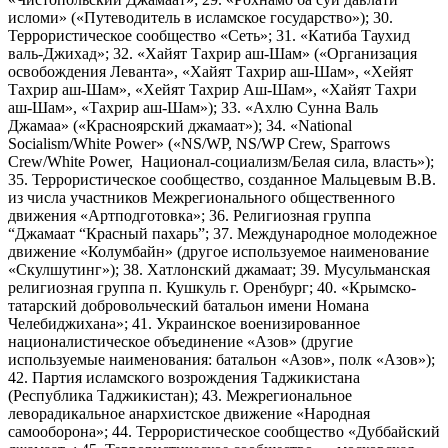
исломи» («Путеводитель в исламское государство»); 30.
Террористическое сообщество «Сеть»; 31. «Катиба Таухид
валь-Джихад»; 32. «Хайят Тахрир аш-Шам» («Организация
освобождения Леванта», «Хайят Тахрир аш-Шам», «Хейят
Тахрир аш-Шам», «Хейят Тахрир Аш-Шам», «Хайят Тахри
аш-Шам», «Тахрир аш-Шам»); 33. «Ахлю Сунна Валь
Джамаа» («Красноярский джамаат»); 34. «National
Socialism/White Power» («NS/WP, NS/WP Crew, Sparrows
Crew/White Power, Национал-социализм/Белая сила, власть»);
35. Террористическое сообщество, созданное Мальцевым В.В.
из числа участников Межрегионального общественного
движения «Артподготовка»; 36. Религиозная группа
“Джамаат “Красный пахарь”; 37. Международное молодежное
движение «Колумбайн» (другое используемое наименование
«Скулшутинг»); 38. Хатлонский джамаат; 39. Мусульманская
религиозная группа п. Кушкуль г. Оренбург; 40. «Крымско-
татарский добровольческий батальон имени Номана
Челебиджихана»; 41. Украинское военизированное
националистическое объединение «Азов» (другие
используемые наименования: батальон «Азов», полк «Азов»);
42. Партия исламского возрождения Таджикистана
(Республика Таджикистан); 43. Межрегиональное
леворадикальное анархистское движение «Народная
самооборона»; 44. Террористическое сообщество «Дуббайский