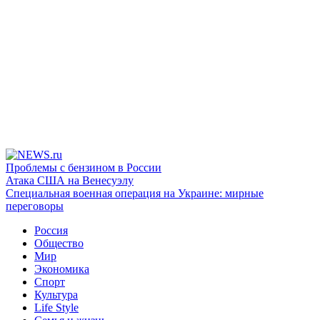
Проблемы с бензином в России
Атака США на Венесуэлу
Специальная военная операция на Украине: мирные
переговоры
Россия
Общество
Мир
Экономика
Спорт
Культура
Life Style