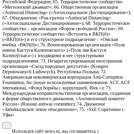
Российской Федерации; 65. Террористическое сообщество
«Мегионский джамаат»; 66. Общественная организация
«Antisocial Distancing» («Антисоциальное Дистанцирование»);
67. Объединение «Рок-группа «Antisocial Distancing»
(«Антисоциальное Дистанцирование»); 68. Террористическое
сообщество – организация «Форум свободной России»; 69.
Террористическое сообщество «Вступить в ВКП(б)»
(«ВКП(б)») и его структурное подразделение – «Омская
ячейка «ВКП(б)»; 70. Военизированная организация «Полк
имени Кастуся Калиновского» («Полк iмя Кастуся
Калiноўскага») с входящими в нее структурными
подразделениями; 71. Незарегистрированная иностранная
организация «Съезд народных депутатов» (Kongres
Deputowanych Ludowych), Республика Польша; 72.
Американская некоммерческая корпорация Anti-Corruption
Foundation, Inc (иные используемые наименования: ACF, ACF
international, «Фонд борьбы с коррупцией, Инк.»); 73.
Международная неправительственная организация, созданная
в форме общественного движения, «Антивоенный комитет
России» (Russian antiwar committee); 74. Движение
«Забайкальское левое объединение»; 75. «SxE Соратники с
Уфы»
Используя сайт news.ru, вы соглашаетесь с