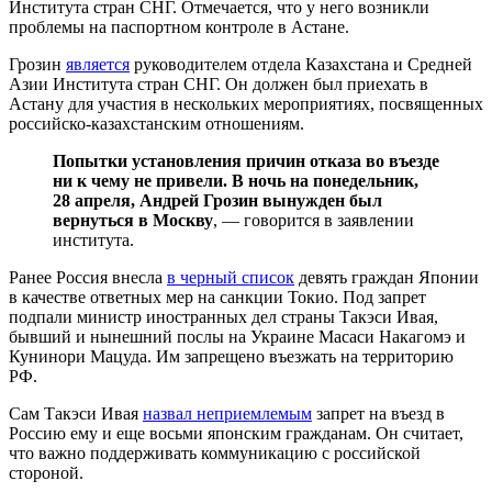
Института стран СНГ. Отмечается, что у него возникли
проблемы на паспортном контроле в Астане.
Грозин
является
руководителем отдела Казахстана и Средней
Азии Института стран СНГ. Он должен был приехать в
Астану для участия в нескольких мероприятиях, посвященных
российско-казахстанским отношениям.
Попытки установления причин отказа во въезде
ни к чему не привели. В ночь на понедельник,
28 апреля, Андрей Грозин вынужден был
вернуться в Москву
, — говорится в заявлении
института.
Ранее Россия внесла
в черный список
девять граждан Японии
в качестве ответных мер на санкции Токио. Под запрет
подпали министр иностранных дел страны Такэси Ивая,
бывший и нынешний послы на Украине Масаси Накагомэ и
Кунинори Мацуда. Им запрещено въезжать на территорию
РФ.
Сам Такэси Ивая
назвал неприемлемым
запрет на въезд в
Россию ему и еще восьми японским гражданам. Он считает,
что важно поддерживать коммуникацию с российской
стороной.