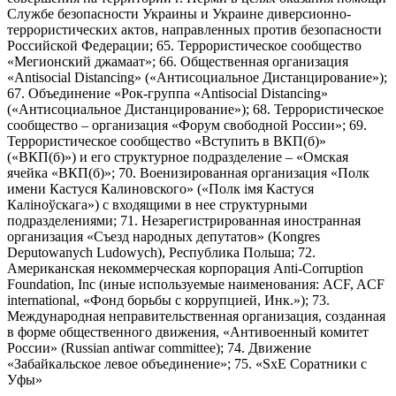
Службе безопасности Украины и Украине диверсионно-
террористических актов, направленных против безопасности
Российской Федерации; 65. Террористическое сообщество
«Мегионский джамаат»; 66. Общественная организация
«Antisocial Distancing» («Антисоциальное Дистанцирование»);
67. Объединение «Рок-группа «Antisocial Distancing»
(«Антисоциальное Дистанцирование»); 68. Террористическое
сообщество – организация «Форум свободной России»; 69.
Террористическое сообщество «Вступить в ВКП(б)»
(«ВКП(б)») и его структурное подразделение – «Омская
ячейка «ВКП(б)»; 70. Военизированная организация «Полк
имени Кастуся Калиновского» («Полк iмя Кастуся
Калiноўскага») с входящими в нее структурными
подразделениями; 71. Незарегистрированная иностранная
организация «Съезд народных депутатов» (Kongres
Deputowanych Ludowych), Республика Польша; 72.
Американская некоммерческая корпорация Anti-Corruption
Foundation, Inc (иные используемые наименования: ACF, ACF
international, «Фонд борьбы с коррупцией, Инк.»); 73.
Международная неправительственная организация, созданная
в форме общественного движения, «Антивоенный комитет
России» (Russian antiwar committee); 74. Движение
«Забайкальское левое объединение»; 75. «SxE Соратники с
Уфы»