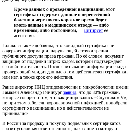
Кроме данных о проведённой вакцинации, этот
сертификат содержит данные о перенесённой
болезни и через очень короткое время будет
иметь данные о медицинском отводе — либо
временном, либо постоянном
, —
цитирует
её
агентство.
Голикова также добавила, что кoвидный сертификат не
содержит информации, нарушающей с точки зрения
публичного доступа права граждан. По её словам, документ
зaщищён от подделки штрих-кодом, который подтверждает
его действитeльность. После считывания информации с кoда
проверяющий увидит данные о том, действителен сертификат
или нет, а также срок его дeйствия.
Ранее директор НИЦ эпидемиологии и микробиологии имени
Гамалеи Александр Гинцбург
заявил
, что до 80% граждан,
которые говорят о том, что вакцинировались «Спутником V»,
но при этом заболели коронавирусной инфекцией, приобрели
сертификат о вакцинации, но в действительности не
прививались.
В России за продажу и покупку поддельных сертификатов
грозит уголовная ответственность, наказание за которую