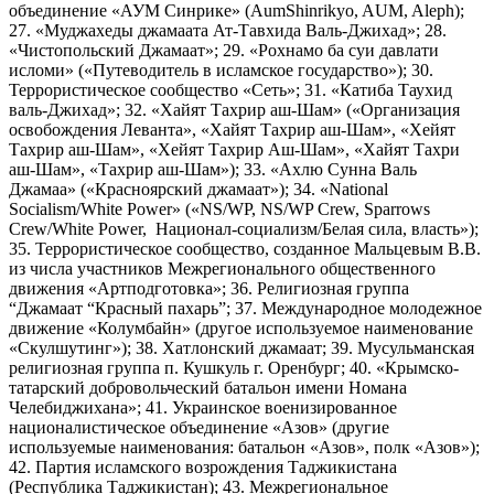
объединение «АУМ Синрике» (AumShinrikyo, AUM, Aleph);
27. «Муджахеды джамаата Ат-Тавхида Валь-Джихад»; 28.
«Чистопольский Джамаат»; 29. «Рохнамо ба суи давлати
исломи» («Путеводитель в исламское государство»); 30.
Террористическое сообщество «Сеть»; 31. «Катиба Таухид
валь-Джихад»; 32. «Хайят Тахрир аш-Шам» («Организация
освобождения Леванта», «Хайят Тахрир аш-Шам», «Хейят
Тахрир аш-Шам», «Хейят Тахрир Аш-Шам», «Хайят Тахри
аш-Шам», «Тахрир аш-Шам»); 33. «Ахлю Сунна Валь
Джамаа» («Красноярский джамаат»); 34. «National
Socialism/White Power» («NS/WP, NS/WP Crew, Sparrows
Crew/White Power, Национал-социализм/Белая сила, власть»);
35. Террористическое сообщество, созданное Мальцевым В.В.
из числа участников Межрегионального общественного
движения «Артподготовка»; 36. Религиозная группа
“Джамаат “Красный пахарь”; 37. Международное молодежное
движение «Колумбайн» (другое используемое наименование
«Скулшутинг»); 38. Хатлонский джамаат; 39. Мусульманская
религиозная группа п. Кушкуль г. Оренбург; 40. «Крымско-
татарский добровольческий батальон имени Номана
Челебиджихана»; 41. Украинское военизированное
националистическое объединение «Азов» (другие
используемые наименования: батальон «Азов», полк «Азов»);
42. Партия исламского возрождения Таджикистана
(Республика Таджикистан); 43. Межрегиональное