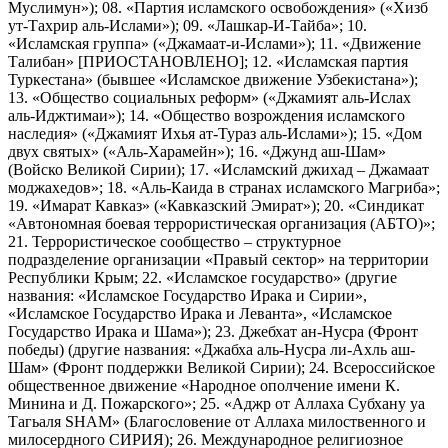
Муслимун»); 08. «Партия исламского освобождения» («Хизб
ут-Тахрир аль-Ислами»); 09. «Лашкар-И-Тайба»; 10.
«Исламская группа» («Джамаат-и-Ислами»); 11. «Движение
Талибан» [ПРИОСТАНОВЛЕНО]; 12. «Исламская партия
Туркестана» (бывшее «Исламское движение Узбекистана»);
13. «Общество социальных реформ» («Джамият аль-Ислах
аль-Иджтимаи»); 14. «Общество возрождения исламского
наследия» («Джамият Ихья ат-Тураз аль-Ислами»); 15. «Дом
двух святых» («Аль-Харамейн»); 16. «Джунд аш-Шам»
(Войско Великой Сирии); 17. «Исламский джихад – Джамаат
моджахедов»; 18. «Аль-Каида в странах исламского Магриба»;
19. «Имарат Кавказ» («Кавказский Эмират»); 20. «Синдикат
«Автономная боевая террористическая организация (АБТО)»;
21. Террористическое сообщество – структурное
подразделение организации «Правый сектор» на территории
Республики Крым; 22. «Исламское государство» (другие
названия: «Исламское Государство Ирака и Сирии»,
«Исламское Государство Ирака и Леванта», «Исламское
Государство Ирака и Шама»); 23. Джебхат ан-Нусра (Фронт
победы) (другие названия: «Джабха аль-Нусра ли-Ахль аш-
Шам» (Фронт поддержки Великой Сирии); 24. Всероссийское
общественное движение «Народное ополчение имени К.
Минина и Д. Пожарского»; 25. «Аджр от Аллаха Субхану уа
Тагьаля SHAM» (Благословение от Аллаха милоственного и
милосердного СИРИЯ); 26. Международное религиозное