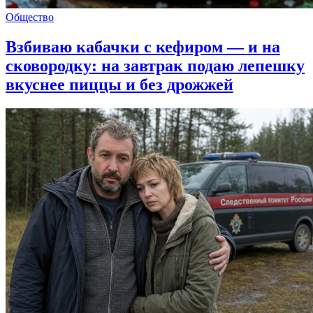
Общество
Взбиваю кабачки с кефиром — и на
сковородку: на завтрак подаю лепешку
вкуснее пиццы и без дрожжей