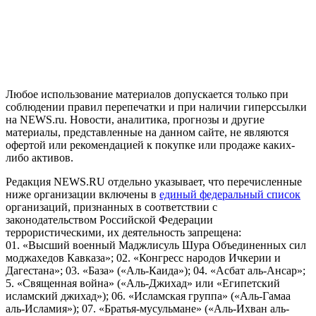
На информационном ресурсе NEWS.RU применяются
рекомендательные технологии (информационные технологии
предоставления информации на основе сбора, систематизации
и анализа сведений, относящихся к предпочтениям
пользователей сети "Интернет", находящихся на территории
Российской Федерации)
Любое использование материалов допускается только при
соблюдении правил перепечатки и при наличии гиперссылки
на NEWS.ru. Новости, аналитика, прогнозы и другие
материалы, представленные на данном сайте, не являются
офертой или рекомендацией к покупке или продаже каких-
либо активов.
Редакция NEWS.RU отдельно указывает, что перечисленные
ниже организации включены в
единый федеральный список
организаций, признанных в соответствии с
законодательством Российской Федерации
террористическими, их деятельность запрещена:
01. «Высший военный Маджлисуль Шура Объединенных сил
моджахедов Кавказа»; 02. «Конгресс народов Ичкерии и
Дагестана»; 03. «База» («Аль-Каида»); 04. «Асбат аль-Ансар»;
5. «Священная война» («Аль-Джихад» или «Египетский
исламский джихад»); 06. «Исламская группа» («Аль-Гамаа
аль-Исламия»); 07. «Братья-мусульмане» («Аль-Ихван аль-