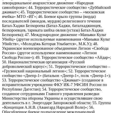
леворадикальное анархистское движение «Народная
самооборона»; 44. Террористическое сообщество «Дуббайский
джамаат»; 45. Террористическое сообщество – «московская
ячейка» МТО «ИГ»; 46. Боевое крыло группы (вирда)
последователей (мюидов, мурдов) религиозного течения
Батал-Хаджи Белхороева (Батал-Хаджи, баталхаджинцев,
белхороевцев, тариката шейха овлия (устаза) Батал-Хаджи
Белхороева); 47. Международное движение «Маньяки Культ
Убийц» (другие используемые наименования «Маньяки Культ
Убийств», «Молодёжь Которая Улыбается», М.К.У.); 48.
Украинское военизированное объединение Легион «Свобода
России» (другое используемое наименование «Легион
Свобода России»); 49. Террористическое сообщество «Айдар»;
50. Националистическая организация «Русский
добровольческий корпус»; 51. Террористическое сообщество –
«Грузинский национальный легион»; 52. Террористическое
сообщество «Днепр-1» (батальон «Днепр-1», полк «Днепр-1»);
53. Террористическое сообщество «Джамаат» (созданное в
исправительном учреждении ФКУ ИК-7 УФСИН России по
Республике Дагестан); 54. Террористическое сообщество,
созданное сотрудниками Главного управления разведки
Министерства обороны Украины и осуществлявшее свою
деятельность в г. Энергодаре Запорожской области; 55. Группа
«Концепция А.Н.В. (Авангард Народной Воли)»; 56.
Обособленное боевое подразделение международной