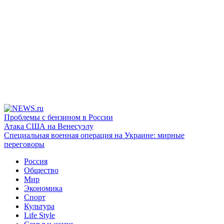
Проблемы с бензином в России
Атака США на Венесуэлу
Специальная военная операция на Украине: мирные
переговоры
Россия
Общество
Мир
Экономика
Спорт
Культура
Life Style