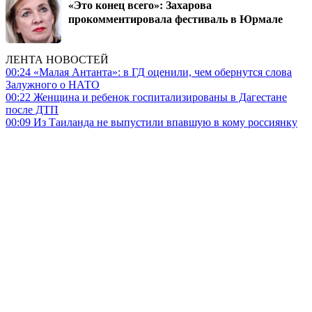
«Это конец всего»: Захарова
прокомментировала фестиваль в Юрмале
ЛЕНТА НОВОСТЕЙ
00:24
«Малая Антанта»: в ГД оценили, чем обернутся слова
Залужного о НАТО
00:22
Женщина и ребенок госпитализированы в Дагестане
после ДТП
00:09
Из Таиланда не выпустили впавшую в кому россиянку