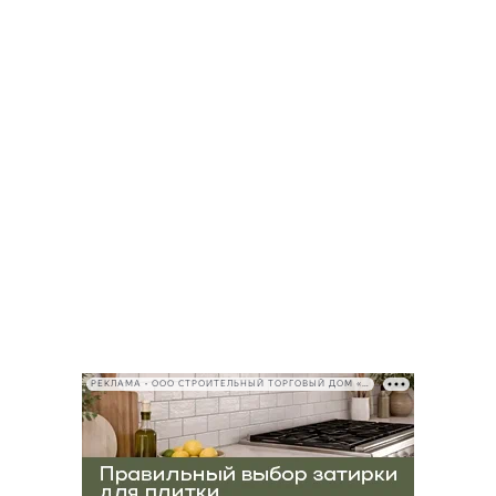
РЕКЛАМА • ООО СТРОИТЕЛЬНЫЙ ТОРГОВЫЙ ДОМ «ПЕТРОВИЧ», ИНН 7802348846