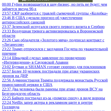
00:00
Губин возвращается в шоу-бизнес, но петь не будет: чем
займется звезда 90-х
23:57
СКР разберется с травлей съемочной группы «Колобка»
23:46
В США сделали прогноз об ужесточении
антироссийских санкций
23:37
Зеленский испугался своего первого визита в Сербию
23:33
Воздушная тревога активизировалась в Воронежской
области
23:26
Сын обладателя «Золотого мяча» подписал контракт с
«Леганесом»
23:22
Трамп отпросился с заседания Госдепа по уважительной
причине
23:14
Швыдкой сделал заявление по проведению
«Интервидения» в Саудовской Аравии
23:02
Бутман и SHAMAN готовят сюрприз для поклонников
22:57
Более 10 человек пострадали при атаке украинских
дронов на ДНР
22:56
Администрация Трампа поддержала монастырь Русской
православной церкви в США
22:37
Два человека были ранены при атаке дронов ВСУ на
Белгородскую область
22:25
Байкер пострадал из-за «помехи снизу» в виде вороны
22:24
Netflix запер актера в рекламном щите в центре
Голливуда