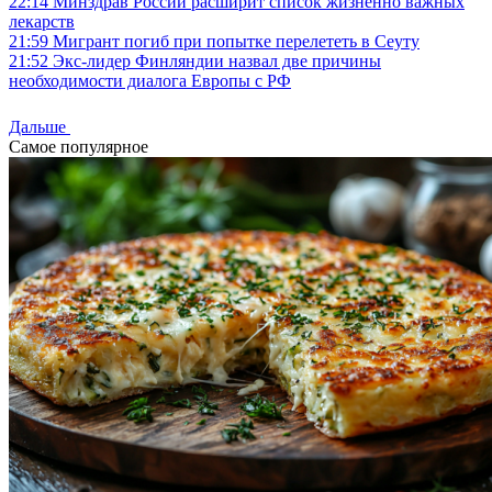
22:14
Минздрав России расширит список жизненно важных
лекарств
21:59
Мигрант погиб при попытке перелететь в Сеуту
21:52
Экс-лидер Финляндии назвал две причины
необходимости диалога Европы с РФ
Дальше
Самое популярное