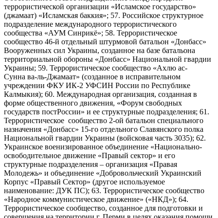
террористической организации «Исламское государство»
(джамаат) «Исламская баккия»; 57. Российское структурное
подразделение международного террористического
сообщества «АУМ Синрикё»; 58. Террористическое
сообщество 46-й отдельный штурмовой батальон «Донбасс»
Вооруженных сил Украины, созданное на базе батальона
территориальной обороны «Донбасс» Национальной гвардии
Украины; 59. Террористическое сообщество «Ахлю ас-
Сунна ва-ль-Джамаат» (созданное в исправительном
учреждении ФКУ ИК-2 УФСИН России по Республике
Калмыкия); 60. Международная организация, созданная в
форме общественного движения, «Форум свободных
государств постРоссии» и ее структурные подразделения; 61.
Террористическое сообщество 2-ой батальон специального
назначения «Донбасс» 15-го отдельного Славянского полка
Национальной гвардии Украины (войсковая часть 3035); 62.
Украинское военизированное объединение «Национально-
освободительное движение «Правый сектор» и его
структурные подразделения – организация «Правая
Молодежь» и объединение «Добровольческий Украинский
Корпус «Правый Сектор» (другое используемое
наименование: ДУК ПС); 63. Террористическое сообщество
«Народное коммунистическое движение» («НКД»); 64.
Террористическое сообщество, созданное для подготовки и
совершения на территории г. Перми в целях оказания помощи