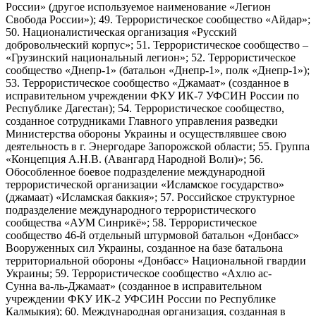
России» (другое используемое наименование «Легион
Свобода России»); 49. Террористическое сообщество «Айдар»;
50. Националистическая организация «Русский
добровольческий корпус»; 51. Террористическое сообщество –
«Грузинский национальный легион»; 52. Террористическое
сообщество «Днепр-1» (батальон «Днепр-1», полк «Днепр-1»);
53. Террористическое сообщество «Джамаат» (созданное в
исправительном учреждении ФКУ ИК-7 УФСИН России по
Республике Дагестан); 54. Террористическое сообщество,
созданное сотрудниками Главного управления разведки
Министерства обороны Украины и осуществлявшее свою
деятельность в г. Энергодаре Запорожской области; 55. Группа
«Концепция А.Н.В. (Авангард Народной Воли)»; 56.
Обособленное боевое подразделение международной
террористической организации «Исламское государство»
(джамаат) «Исламская баккия»; 57. Российское структурное
подразделение международного террористического
сообщества «АУМ Синрикё»; 58. Террористическое
сообщество 46-й отдельный штурмовой батальон «Донбасс»
Вооруженных сил Украины, созданное на базе батальона
территориальной обороны «Донбасс» Национальной гвардии
Украины; 59. Террористическое сообщество «Ахлю ас-
Сунна ва-ль-Джамаат» (созданное в исправительном
учреждении ФКУ ИК-2 УФСИН России по Республике
Калмыкия); 60. Международная организация, созданная в