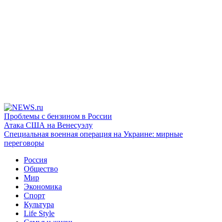
Проблемы с бензином в России
Атака США на Венесуэлу
Специальная военная операция на Украине: мирные
переговоры
Россия
Общество
Мир
Экономика
Спорт
Культура
Life Style