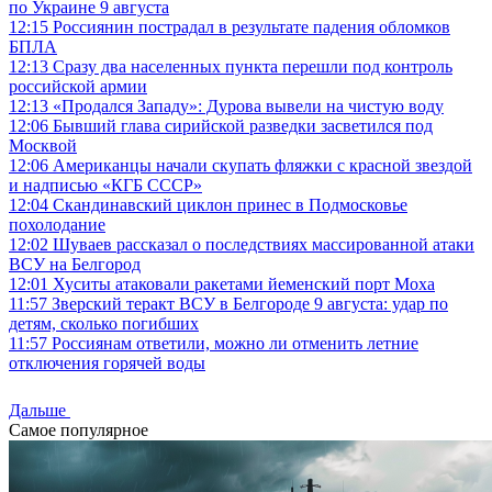
по Украине 9 августа
12:15
Россиянин пострадал в результате падения обломков
БПЛА
12:13
Сразу два населенных пункта перешли под контроль
российской армии
12:13
«Продался Западу»: Дурова вывели на чистую воду
12:06
Бывший глава сирийской разведки засветился под
Москвой
12:06
Американцы начали скупать фляжки с красной звездой
и надписью «КГБ СССР»
12:04
Скандинавский циклон принес в Подмосковье
похолодание
12:02
Шуваев рассказал о последствиях массированной атаки
ВСУ на Белгород
12:01
Хуситы атаковали ракетами йеменский порт Моха
11:57
Зверский теракт ВСУ в Белгороде 9 августа: удар по
детям, сколько погибших
11:57
Россиянам ответили, можно ли отменить летние
отключения горячей воды
Дальше
Самое популярное