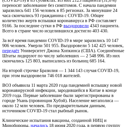
(COVID-19) в 83 субъектах. Из них 2123 пациента (31,6%)
переносят заболевание без симптомов. С начала пандемии
заразились 641 156 человек в 85 регионах. За минувшие 24
часа скончались 93 гражданина с COVID-19. Общее
количество жертв вспышки коронавируса в РФ составляет
9166. За последние сутки в РФ
выздоровели
4343 пациента.
Всего в стране число исцелившихся достигло 403 430.
За всё время пандемии COVID-19 в мире заразились 10 147
906 человек. Умерли 501 955. Выздоровели 5 142 425 человек,
передаёт
Университет Джона Хопкинса (США). Соединённые
Штаты лидируют по числу заболевших — 2 548 996. Из них
скончались 125 803, выписались из больниц 685 164.
На второй строчке Бразилия — 1 344 143 случая COVID-19,
при этом выздоровели 746 018 жителей.
ВОЗ объявила 11 марта 2020 года пандемией вспышку новой
коронавирусной инфекции, зародившейся в Китае в конце
2019 года. Первые заболевшие были зарегистрированы в
городе Ухань (провинция Хубэй). Население мегаполиса —
около 12 млн человек. По предварительным данным,
источником COVID-19 стал рыбный рынок.
Клинические испытания вакцины, созданной НИЦ и
Минобороны,
начались
18 июня 2020 года, в первую группу