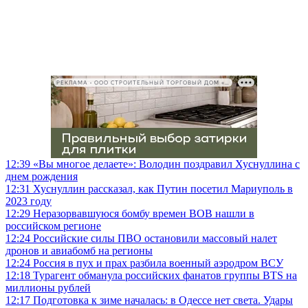
РЕКЛАМА • ООО СТРОИТЕЛЬНЫЙ ТОРГОВЫЙ ДОМ «ПЕТРОВИЧ», ИНН 7802348846
12:39
«Вы многое делаете»: Володин поздравил Хуснуллина с
днем рождения
12:31
Хуснуллин рассказал, как Путин посетил Мариуполь в
2023 году
12:29
Неразорвавшуюся бомбу времен ВОВ нашли в
российском регионе
12:24
Российские силы ПВО остановили массовый налет
дронов и авиабомб на регионы
12:24
Россия в пух и прах разбила военный аэродром ВСУ
12:18
Турагент обманула российских фанатов группы BTS на
миллионы рублей
12:17
Подготовка к зиме началась: в Одессе нет света. Удары