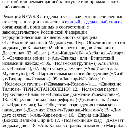
офертой или рекомендацией к покупке или продаже каких-
либо активов.
Редакция NEWS.RU отдельно указывает, что перечисленные
ниже организации включены в
единый федеральный список
организаций, признанных в соответствии с
законодательством Российской Федерации
террористическими, их деятельность запрещена:
01. «Высший военный Маджлисуль Шура Объединенных сил
моджахедов Кавказа»; 02. «Конгресс народов Ичкерии и
Дагестана»; 03. «База» («Аль-Каида»); 04. «Асбат аль-Ансар»;
5. «Священная война» («Аль-Джихад» или «Египетский
исламский джихад»); 06. «Исламская группа» («Аль-Гамаа
аль-Исламия»); 07. «Братья-мусульмане» («Аль-Ихван аль-
Муслимун»); 08. «Партия исламского освобождения» («Хизб
ут-Тахрир аль-Ислами»); 09. «Лашкар-И-Тайба»; 10.
«Исламская группа» («Джамаат-и-Ислами»); 11. «Движение
Талибан» [ПРИОСТАНОВЛЕНО]; 12. «Исламская партия
Туркестана» (бывшее «Исламское движение Узбекистана»);
13. «Общество социальных реформ» («Джамият аль-Ислах
аль-Иджтимаи»); 14. «Общество возрождения исламского
наследия» («Джамият Ихья ат-Тураз аль-Ислами»); 15. «Дом
двух святых» («Аль-Харамейн»); 16. «Джунд аш-Шам»
(Войско Великой Сирии); 17. «Исламский джихад – Джамаат
моджахедов»; 18. «Аль-Каида в странах исламского Магриба»;