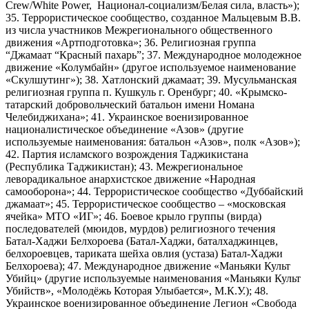
Crew/White Power, Национал-социализм/Белая сила, власть»);
35. Террористическое сообщество, созданное Мальцевым В.В.
из числа участников Межрегионального общественного
движения «Артподготовка»; 36. Религиозная группа
“Джамаат “Красный пахарь”; 37. Международное молодежное
движение «Колумбайн» (другое используемое наименование
«Скулшутинг»); 38. Хатлонский джамаат; 39. Мусульманская
религиозная группа п. Кушкуль г. Оренбург; 40. «Крымско-
татарский добровольческий батальон имени Номана
Челебиджихана»; 41. Украинское военизированное
националистическое объединение «Азов» (другие
используемые наименования: батальон «Азов», полк «Азов»);
42. Партия исламского возрождения Таджикистана
(Республика Таджикистан); 43. Межрегиональное
леворадикальное анархистское движение «Народная
самооборона»; 44. Террористическое сообщество «Дуббайский
джамаат»; 45. Террористическое сообщество – «московская
ячейка» МТО «ИГ»; 46. Боевое крыло группы (вирда)
последователей (мюидов, мурдов) религиозного течения
Батал-Хаджи Белхороева (Батал-Хаджи, баталхаджинцев,
белхороевцев, тариката шейха овлия (устаза) Батал-Хаджи
Белхороева); 47. Международное движение «Маньяки Культ
Убийц» (другие используемые наименования «Маньяки Культ
Убийств», «Молодёжь Которая Улыбается», М.К.У.); 48.
Украинское военизированное объединение Легион «Свобода