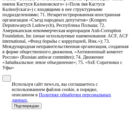
имени Кастуся Калиновского» («Полк iмя Кастуся
Калiноўскага») с входящими в нее структурными
подразделениями; 71. Незарегистрированная иностранная
организация «Съезд народных депутатов» (Kongres
Deputowanych Ludowych), Республика Польша; 72.
Американская некоммерческая корпорация Anti-Corruption
Foundation, Inc (иные используемые наименования: ACF, ACF
international, «Фонд борьбы с коррупцией, Инк.»); 73.
Международная неправительственная организация, созданная
в форме общественного движения, «Антивоенный комитет
России» (Russian antiwar committee); 74. Движение
«Забайкальское левое объединение»; 75. «SxE Соратники с
Уфы»
Используя сайт news.ru, вы соглашаетесь с
использованием файлов cookie, в порядке,
описанном в
Политике обработки персональных
данных
.
Подтверждаю