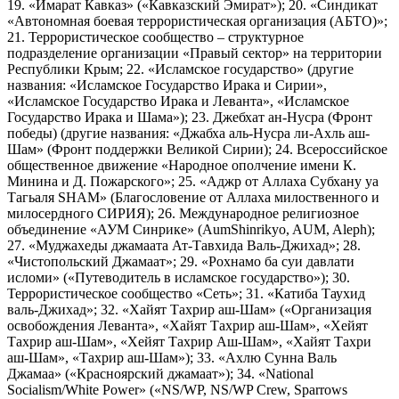
19. «Имарат Кавказ» («Кавказский Эмират»); 20. «Синдикат
«Автономная боевая террористическая организация (АБТО)»;
21. Террористическое сообщество – структурное
подразделение организации «Правый сектор» на территории
Республики Крым; 22. «Исламское государство» (другие
названия: «Исламское Государство Ирака и Сирии»,
«Исламское Государство Ирака и Леванта», «Исламское
Государство Ирака и Шама»); 23. Джебхат ан-Нусра (Фронт
победы) (другие названия: «Джабха аль-Нусра ли-Ахль аш-
Шам» (Фронт поддержки Великой Сирии); 24. Всероссийское
общественное движение «Народное ополчение имени К.
Минина и Д. Пожарского»; 25. «Аджр от Аллаха Субхану уа
Тагьаля SHAM» (Благословение от Аллаха милоственного и
милосердного СИРИЯ); 26. Международное религиозное
объединение «АУМ Синрике» (AumShinrikyo, AUM, Aleph);
27. «Муджахеды джамаата Ат-Тавхида Валь-Джихад»; 28.
«Чистопольский Джамаат»; 29. «Рохнамо ба суи давлати
исломи» («Путеводитель в исламское государство»); 30.
Террористическое сообщество «Сеть»; 31. «Катиба Таухид
валь-Джихад»; 32. «Хайят Тахрир аш-Шам» («Организация
освобождения Леванта», «Хайят Тахрир аш-Шам», «Хейят
Тахрир аш-Шам», «Хейят Тахрир Аш-Шам», «Хайят Тахри
аш-Шам», «Тахрир аш-Шам»); 33. «Ахлю Сунна Валь
Джамаа» («Красноярский джамаат»); 34. «National
Socialism/White Power» («NS/WP, NS/WP Crew, Sparrows