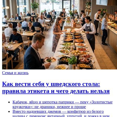
Семья и жизнь
Как вести себя у шведского стола:
правила этикета и чего делать нельзя
Кабачок, яйцо и щепотка паприки — пеку «Золотистые
кружочки»: не драники, нежнее и проще
Вместо надоевших джемов — конфитюр из белого
налива с лимоном: янтарный, упругий, и ложка в нем