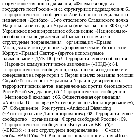
форме общественного движения, «Форум свободных
государств постРоссии» и ее структурные подразделения; 61.
Террористическое сообщество 2-ой батальон специального
назначения «Донбасс» 15-го отдельного Славянского полка
Национальной гвардии Украины (войсковая часть 3035); 62.
Украинское военизированное объединение «Национально-
освободительное движение «Правый сектор» и его
структурные подразделения – организация «Правая
Молодежь» и объединение «Добровольческий Украинский
Корпус «Правый Сектор» (другое используемое
наименование: ДУК ПС); 63. Террористическое сообщество
«Народное коммунистическое движение» («НКД»); 64.
Террористическое сообщество, созданное для подготовки и
совершения на территории г. Перми в целях оказания помощи
Службе безопасности Украины и Украине диверсионно-
террористических актов, направленных против безопасности
Российской Федерации; 65. Террористическое сообщество
«Мегионский джамаат»; 66. Общественная организация
«Antisocial Distancing» («Антисоциальное Дистанцирование»);
67. Объединение «Рок-группа «Antisocial Distancing»
(«Антисоциальное Дистанцирование»); 68. Террористическое
сообщество – организация «Форум свободной России»; 69.
Террористическое сообщество «Вступить в ВКП(б)»
(«ВКП(б)») и его структурное подразделение – «Омская
ячейка «ВКП(б)»; 70. Военизированная организация «Полк