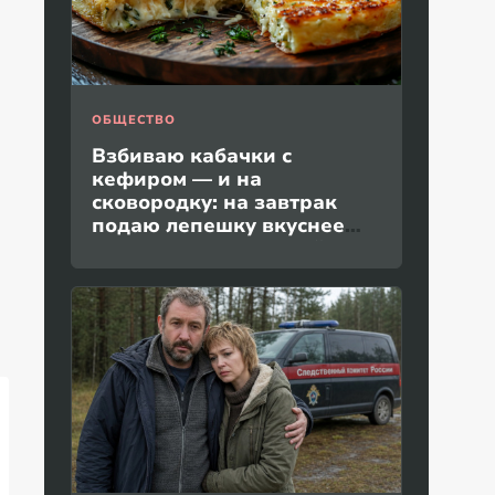
ОБЩЕСТВО
Взбиваю кабачки с
кефиром — и на
сковородку: на завтрак
подаю лепешку вкуснее
пиццы и без дрожжей