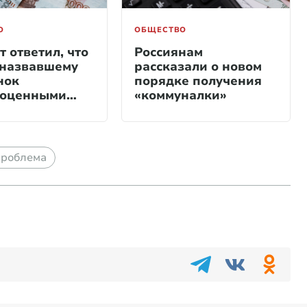
О
ОБЩЕСТВО
 ответил, что
Россиянам
 назвавшему
рассказали о новом
нок
порядке получения
ноценными
«коммуналки»
ту ГД
проблема