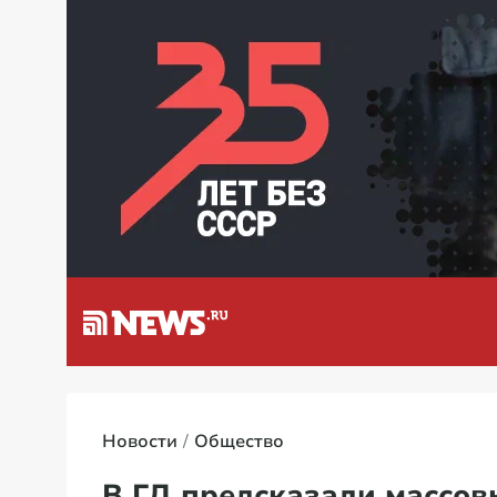
зином в России
Новости
Общество
В ГД предсказали массов