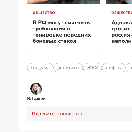
ОБЩЕСТВО
ОБЩЕСТВ
В РФ могут смягчить
Адвокат
требования к
грозит
тонировке передних
россия
боковых стекол
непол
депута
Госдума
депутаты
ЖКХ
лифты
И. Ковган
Поделитесь новостью