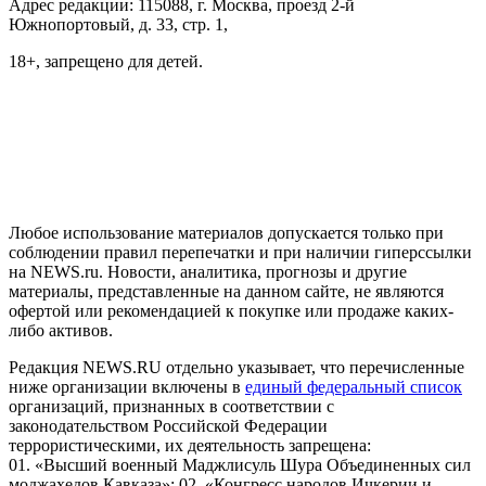
Адрес редакции: 115088, г. Москва, проезд 2-й
Южнопортовый, д. 33, стр. 1,
18+, запрещено для детей.
На информационном ресурсе NEWS.RU применяются
рекомендательные технологии (информационные технологии
предоставления информации на основе сбора, систематизации
и анализа сведений, относящихся к предпочтениям
пользователей сети "Интернет", находящихся на территории
Российской Федерации)
Любое использование материалов допускается только при
соблюдении правил перепечатки и при наличии гиперссылки
на NEWS.ru. Новости, аналитика, прогнозы и другие
материалы, представленные на данном сайте, не являются
офертой или рекомендацией к покупке или продаже каких-
либо активов.
Редакция NEWS.RU отдельно указывает, что перечисленные
ниже организации включены в
единый федеральный список
организаций, признанных в соответствии с
законодательством Российской Федерации
террористическими, их деятельность запрещена:
01. «Высший военный Маджлисуль Шура Объединенных сил
моджахедов Кавказа»; 02. «Конгресс народов Ичкерии и