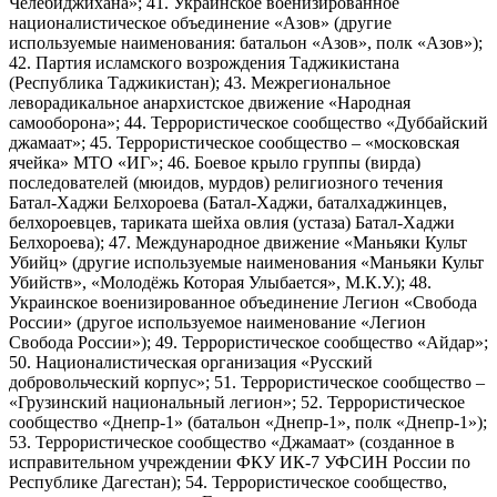
Челебиджихана»; 41. Украинское военизированное
националистическое объединение «Азов» (другие
используемые наименования: батальон «Азов», полк «Азов»);
42. Партия исламского возрождения Таджикистана
(Республика Таджикистан); 43. Межрегиональное
леворадикальное анархистское движение «Народная
самооборона»; 44. Террористическое сообщество «Дуббайский
джамаат»; 45. Террористическое сообщество – «московская
ячейка» МТО «ИГ»; 46. Боевое крыло группы (вирда)
последователей (мюидов, мурдов) религиозного течения
Батал-Хаджи Белхороева (Батал-Хаджи, баталхаджинцев,
белхороевцев, тариката шейха овлия (устаза) Батал-Хаджи
Белхороева); 47. Международное движение «Маньяки Культ
Убийц» (другие используемые наименования «Маньяки Культ
Убийств», «Молодёжь Которая Улыбается», М.К.У.); 48.
Украинское военизированное объединение Легион «Свобода
России» (другое используемое наименование «Легион
Свобода России»); 49. Террористическое сообщество «Айдар»;
50. Националистическая организация «Русский
добровольческий корпус»; 51. Террористическое сообщество –
«Грузинский национальный легион»; 52. Террористическое
сообщество «Днепр-1» (батальон «Днепр-1», полк «Днепр-1»);
53. Террористическое сообщество «Джамаат» (созданное в
исправительном учреждении ФКУ ИК-7 УФСИН России по
Республике Дагестан); 54. Террористическое сообщество,