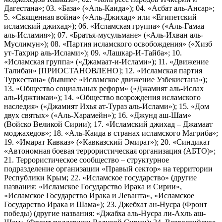
Дагестана»; 03. «База» («Аль-Каида»); 04. «Асбат аль-Ансар»;
5. «Священная война» («Аль-Джихад» или «Египетский
исламский джихад»); 06. «Исламская группа» («Аль-Гамаа
аль-Исламия»); 07. «Братья-мусульмане» («Аль-Ихван аль-
Муслимун»); 08. «Партия исламского освобождения» («Хизб
ут-Тахрир аль-Ислами»); 09. «Лашкар-И-Тайба»; 10.
«Исламская группа» («Джамаат-и-Ислами»); 11. «Движение
Талибан» [ПРИОСТАНОВЛЕНО]; 12. «Исламская партия
Туркестана» (бывшее «Исламское движение Узбекистана»);
13. «Общество социальных реформ» («Джамият аль-Ислах
аль-Иджтимаи»); 14. «Общество возрождения исламского
наследия» («Джамият Ихья ат-Тураз аль-Ислами»); 15. «Дом
двух святых» («Аль-Харамейн»); 16. «Джунд аш-Шам»
(Войско Великой Сирии); 17. «Исламский джихад – Джамаат
моджахедов»; 18. «Аль-Каида в странах исламского Магриба»;
19. «Имарат Кавказ» («Кавказский Эмират»); 20. «Синдикат
«Автономная боевая террористическая организация (АБТО)»;
21. Террористическое сообщество – структурное
подразделение организации «Правый сектор» на территории
Республики Крым; 22. «Исламское государство» (другие
названия: «Исламское Государство Ирака и Сирии»,
«Исламское Государство Ирака и Леванта», «Исламское
Государство Ирака и Шама»); 23. Джебхат ан-Нусра (Фронт
победы) (другие названия: «Джабха аль-Нусра ли-Ахль аш-