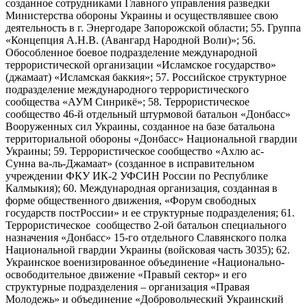
созданное сотрудниками Главного управления разведки
Министерства обороны Украины и осуществлявшее свою
деятельность в г. Энергодаре Запорожской области; 55. Группа
«Концепция А.Н.В. (Авангард Народной Воли)»; 56.
Обособленное боевое подразделение международной
террористической организации «Исламское государство»
(джамаат) «Исламская баккия»; 57. Российское структурное
подразделение международного террористического
сообщества «АУМ Синрикё»; 58. Террористическое
сообщество 46-й отдельный штурмовой батальон «Донбасс»
Вооруженных сил Украины, созданное на базе батальона
территориальной обороны «Донбасс» Национальной гвардии
Украины; 59. Террористическое сообщество «Ахлю ас-
Сунна ва-ль-Джамаат» (созданное в исправительном
учреждении ФКУ ИК-2 УФСИН России по Республике
Калмыкия); 60. Международная организация, созданная в
форме общественного движения, «Форум свободных
государств постРоссии» и ее структурные подразделения; 61.
Террористическое сообщество 2-ой батальон специального
назначения «Донбасс» 15-го отдельного Славянского полка
Национальной гвардии Украины (войсковая часть 3035); 62.
Украинское военизированное объединение «Национально-
освободительное движение «Правый сектор» и его
структурные подразделения – организация «Правая
Молодежь» и объединение «Добровольческий Украинский