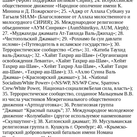
Шам» (Фронт поддержки Великой Сирии); 24. Всероссийское
общественное движение «Народное ополчение имени К.
Минина и Д. Пожарского»; 25. «Аджр от Аллаха Субхану уа
Тагьаля SHAM» (Благословение от Аллаха милоственного и
милосердного СИРИЯ); 26. Международное религиозное
объединение «АУМ Синрике» (AumShinrikyo, AUM, Aleph);
27. «Муджахеды джамаата Ат-Тавхида Валь-Джихад»; 28.
«Чистопольский Джамаат»; 29. «Рохнамо ба суи давлати
исломи» («Путеводитель в исламское государство»); 30.
Террористическое сообщество «Сеть»; 31. «Катиба Таухид
валь-Джихад»; 32. «Хайят Тахрир аш-Шам» («Организация
освобождения Леванта», «Хайят Тахрир аш-Шам», «Хейят
Тахрир аш-Шам», «Хейят Тахрир Аш-Шам», «Хайят Тахри
аш-Шам», «Тахрир аш-Шам»); 33. «Ахлю Сунна Валь
Джамаа» («Красноярский джамаат»); 34. «National
Socialism/White Power» («NS/WP, NS/WP Crew, Sparrows
Crew/White Power, Национал-социализм/Белая сила, власть»);
35. Террористическое сообщество, созданное Мальцевым В.В.
из числа участников Межрегионального общественного
движения «Артподготовка»; 36. Религиозная группа
“Джамаат “Красный пахарь”; 37. Международное молодежное
движение «Колумбайн» (другое используемое наименование
«Скулшутинг»); 38. Хатлонский джамаат; 39. Мусульманская
религиозная группа п. Кушкуль г. Оренбург; 40. «Крымско-
татарский добровольческий батальон имени Номана