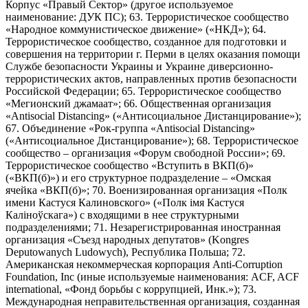
Корпус «Правый Сектор» (другое используемое
наименование: ДУК ПС); 63. Террористическое сообщество
«Народное коммунистическое движение» («НКД»); 64.
Террористическое сообщество, созданное для подготовки и
совершения на территории г. Перми в целях оказания помощи
Службе безопасности Украины и Украине диверсионно-
террористических актов, направленных против безопасности
Российской Федерации; 65. Террористическое сообщество
«Мегионский джамаат»; 66. Общественная организация
«Antisocial Distancing» («Антисоциальное Дистанцирование»);
67. Объединение «Рок-группа «Antisocial Distancing»
(«Антисоциальное Дистанцирование»); 68. Террористическое
сообщество – организация «Форум свободной России»; 69.
Террористическое сообщество «Вступить в ВКП(б)»
(«ВКП(б)») и его структурное подразделение – «Омская
ячейка «ВКП(б)»; 70. Военизированная организация «Полк
имени Кастуся Калиновского» («Полк iмя Кастуся
Калiноўскага») с входящими в нее структурными
подразделениями; 71. Незарегистрированная иностранная
организация «Съезд народных депутатов» (Kongres
Deputowanych Ludowych), Республика Польша; 72.
Американская некоммерческая корпорация Anti-Corruption
Foundation, Inc (иные используемые наименования: ACF, ACF
international, «Фонд борьбы с коррупцией, Инк.»); 73.
Международная неправительственная организация, созданная