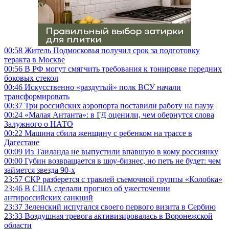
00:58
Житель Подмосковья получил срок за подготовку
теракта в Москве
00:56
В РФ могут смягчить требования к тонировке передних
боковых стекол
00:46
Искусственно «раздутый» полк ВСУ начали
трансформировать
00:37
Три российских аэропорта поставили работу на паузу
00:24
«Малая Антанта»: в ГД оценили, чем обернутся слова
Залужного о НАТО
00:22
Машина сбила женщину с ребенком на трассе в
Дагестане
00:09
Из Таиланда не выпустили впавшую в кому россиянку
00:00
Губин возвращается в шоу-бизнес, но петь не будет: чем
займется звезда 90-х
23:57
СКР разберется с травлей съемочной группы «Колобка»
23:46
В США сделали прогноз об ужесточении
антироссийских санкций
23:37
Зеленский испугался своего первого визита в Сербию
23:33
Воздушная тревога активизировалась в Воронежской
области