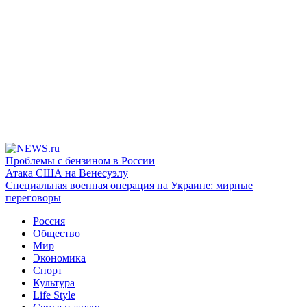
Проблемы с бензином в России
Атака США на Венесуэлу
Специальная военная операция на Украине: мирные
переговоры
Россия
Общество
Мир
Экономика
Спорт
Культура
Life Style