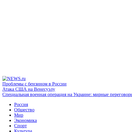
Проблемы с бензином в России
Атака США на Венесуэлу
Специальная военная операция на Украине: мирные переговор
Россия
Общество
Мир
Экономика
Спорт
Культура