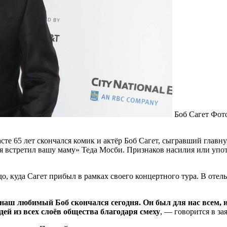
Боб Сагет
Фото
расте 65 лет скончался комик и актёр Боб Сагет, сыгравший гла
к я встретил вашу маму» Теда Мосби. Признаков насилия или уп
, куда Сагет прибыл в рамках своего концертного тура. В оте
аш любимый Боб скончался сегодня. Он был для нас всем, и
ей из всех слоёв общества благодаря смеху
, — говорится в за