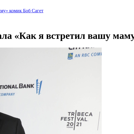
аму» комик Боб Сагет
ла «Как я встретил вашу маму