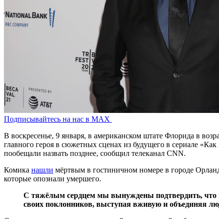
Подписывайтесь на нас в MAX
В воскресенье, 9 января, в американском штате Флорида в воз
главного героя в сюжетных сценах из будущего в сериале «Ка
пообещали назвать позднее, сообщил телеканал CNN.
Комика
нашли
мёртвым в гостиничном номере в городе Орландо
которые опознали умершего.
С тяжёлым сердцем мы вынуждены подтвердить, что н
своих поклонников, выступая вживую и объединяя люд