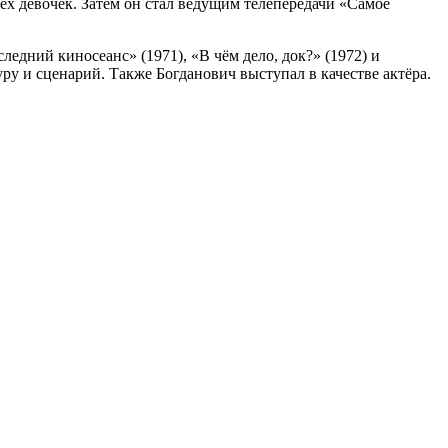
ёх девочек. Затем он стал ведущим телепередачи «Самое
едний киносеанс» (1971), «В чём дело, док?» (1972) и
у и сценарий. Также Богданович выступал в качестве актёра.