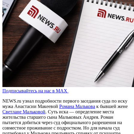
Подписывайтесь на нас в MAX
NEWS.ru узнал подробности первого заседания суда по иску
мужа Анастасии Макеевой
Романа Малькова
к бывшей жене
Светлане Мальковой
. Суть иска — определение места
жительства старшего сына Мальковых Андрея. Роман
пытается добиться через суд официального разрешения на
совместное проживание с подростком. Но для начала суд
потребовал у Малькова предъявить справку от психиатра.