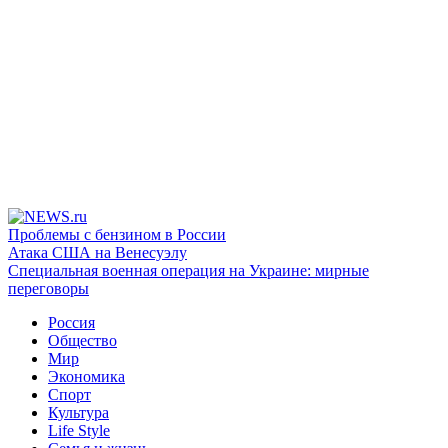
Проблемы с бензином в России
Атака США на Венесуэлу
Специальная военная операция на Украине: мирные
переговоры
Россия
Общество
Мир
Экономика
Спорт
Культура
Life Style