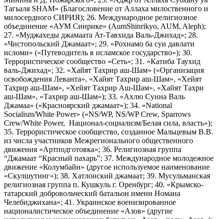
Тагьаля SHAM» (Благословение от Аллаха милоственного и
милосердного СИРИЯ); 26. Международное религиозное
объединение «АУМ Синрике» (AumShinrikyo, AUM, Aleph);
27. «Муджахеды джамаата Ат-Тавхида Валь-Джихад»; 28.
«Чистопольский Джамаат»; 29. «Рохнамо ба суи давлати
исломи» («Путеводитель в исламское государство»); 30.
Террористическое сообщество «Сеть»; 31. «Катиба Таухид
валь-Джихад»; 32. «Хайят Тахрир аш-Шам» («Организация
освобождения Леванта», «Хайят Тахрир аш-Шам», «Хейят
Тахрир аш-Шам», «Хейят Тахрир Аш-Шам», «Хайят Тахри
аш-Шам», «Тахрир аш-Шам»); 33. «Ахлю Сунна Валь
Джамаа» («Красноярский джамаат»); 34. «National
Socialism/White Power» («NS/WP, NS/WP Crew, Sparrows
Crew/White Power, Национал-социализм/Белая сила, власть»);
35. Террористическое сообщество, созданное Мальцевым В.В.
из числа участников Межрегионального общественного
движения «Артподготовка»; 36. Религиозная группа
“Джамаат “Красный пахарь”; 37. Международное молодежное
движение «Колумбайн» (другое используемое наименование
«Скулшутинг»); 38. Хатлонский джамаат; 39. Мусульманская
религиозная группа п. Кушкуль г. Оренбург; 40. «Крымско-
татарский добровольческий батальон имени Номана
Челебиджихана»; 41. Украинское военизированное
националистическое объединение «Азов» (другие