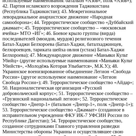
используемые наименования: батальон «Азов», полк «Азов»);
42. Партия исламского возрождения Таджикистана
(Республика Таджикистан); 43. Межрегиональное
леворадикальное анархистское движение «Народная
самооборона»; 44. Террористическое сообщество «Дуббайский
джамаат»; 45. Террористическое сообщество – «московская
ячейка» МТО «ИГ»; 46. Боевое крыло группы (вирда)
последователей (мюидов, мурдов) религиозного течения
Батал-Хаджи Белхороева (Батал-Хаджи, баталхаджинцев,
белхороевцев, тариката шейха овлия (устаза) Батал-Хаджи
Белхороева); 47. Международное движение «Маньяки Культ
Убийц» (другие используемые наименования «Маньяки Культ
Убийств», «Молодёжь Которая Улыбается», М.К.У.); 48.
Украинское военизированное объединение Легион «Свобода
России» (другое используемое наименование «Легион
Свобода России»); 49. Террористическое сообщество «Айдар»;
50. Националистическая организация «Русский
добровольческий корпус»; 51. Террористическое сообщество –
«Грузинский национальный легион»; 52. Террористическое
сообщество «Днепр-1» (батальон «Днепр-1», полк «Днепр-1»);
53. Террористическое сообщество «Джамаат» (созданное в
исправительном учреждении ФКУ ИК-7 УФСИН России по
Республике Дагестан); 54. Террористическое сообщество,
созданное сотрудниками Главного управления разведки
Министерства обороны Украины и осуществлявшее свою