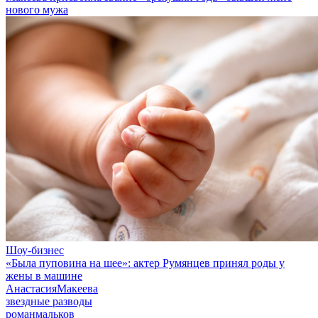
нового мужа
Шоу-бизнес
«Была пуповина на шее»: актер Румянцев принял роды у
жены в машине
АнастасияМакеева
звездные разводы
романмальков