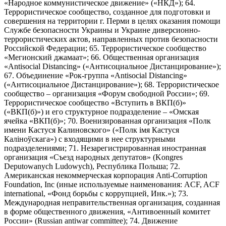
«Народное коммунистическое движение» («НКД»); 64.
Террористическое сообщество, созданное для подготовки и
совершения на территории г. Перми в целях оказания помощи
Службе безопасности Украины и Украине диверсионно-
террористических актов, направленных против безопасности
Российской Федерации; 65. Террористическое сообщество
«Мегионский джамаат»; 66. Общественная организация
«Antisocial Distancing» («Антисоциальное Дистанцирование»);
67. Объединение «Рок-группа «Antisocial Distancing»
(«Антисоциальное Дистанцирование»); 68. Террористическое
сообщество – организация «Форум свободной России»; 69.
Террористическое сообщество «Вступить в ВКП(б)»
(«ВКП(б)») и его структурное подразделение – «Омская
ячейка «ВКП(б)»; 70. Военизированная организация «Полк
имени Кастуся Калиновского» («Полк iмя Кастуся
Калiноўскага») с входящими в нее структурными
подразделениями; 71. Незарегистрированная иностранная
организация «Съезд народных депутатов» (Kongres
Deputowanych Ludowych), Республика Польша; 72.
Американская некоммерческая корпорация Anti-Corruption
Foundation, Inc (иные используемые наименования: ACF, ACF
international, «Фонд борьбы с коррупцией, Инк.»); 73.
Международная неправительственная организация, созданная
в форме общественного движения, «Антивоенный комитет
России» (Russian antiwar committee); 74. Движение