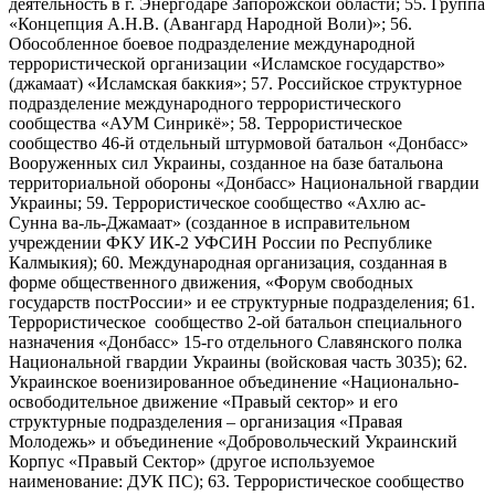
деятельность в г. Энергодаре Запорожской области; 55. Группа
«Концепция А.Н.В. (Авангард Народной Воли)»; 56.
Обособленное боевое подразделение международной
террористической организации «Исламское государство»
(джамаат) «Исламская баккия»; 57. Российское структурное
подразделение международного террористического
сообщества «АУМ Синрикё»; 58. Террористическое
сообщество 46-й отдельный штурмовой батальон «Донбасс»
Вооруженных сил Украины, созданное на базе батальона
территориальной обороны «Донбасс» Национальной гвардии
Украины; 59. Террористическое сообщество «Ахлю ас-
Сунна ва-ль-Джамаат» (созданное в исправительном
учреждении ФКУ ИК-2 УФСИН России по Республике
Калмыкия); 60. Международная организация, созданная в
форме общественного движения, «Форум свободных
государств постРоссии» и ее структурные подразделения; 61.
Террористическое сообщество 2-ой батальон специального
назначения «Донбасс» 15-го отдельного Славянского полка
Национальной гвардии Украины (войсковая часть 3035); 62.
Украинское военизированное объединение «Национально-
освободительное движение «Правый сектор» и его
структурные подразделения – организация «Правая
Молодежь» и объединение «Добровольческий Украинский
Корпус «Правый Сектор» (другое используемое
наименование: ДУК ПС); 63. Террористическое сообщество