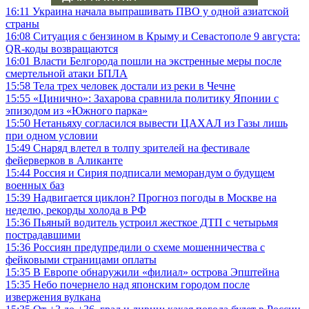
16:11
Украина начала выпрашивать ПВО у одной азиатской
страны
16:08
Ситуация с бензином в Крыму и Севастополе 9 августа:
QR-коды возвращаются
16:01
Власти Белгорода пошли на экстренные меры после
смертельной атаки БПЛА
15:58
Тела трех человек достали из реки в Чечне
15:55
«Цинично»: Захарова сравнила политику Японии с
эпизодом из «Южного парка»
15:50
Нетаньяху согласился вывести ЦАХАЛ из Газы лишь
при одном условии
15:49
Снаряд влетел в толпу зрителей на фестивале
фейерверков в Аликанте
15:44
Россия и Сирия подписали меморандум о будущем
военных баз
15:39
Надвигается циклон? Прогноз погоды в Москве на
неделю, рекорды холода в РФ
15:36
Пьяный водитель устроил жесткое ДТП с четырьмя
пострадавшими
15:36
Россиян предупредили о схеме мошенничества с
фейковыми страницами оплаты
15:35
В Европе обнаружили «филиал» острова Эпштейна
15:35
Небо почернело над японским городом после
извержения вулкана