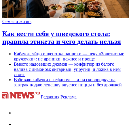
Семья и жизнь
Как вести себя у шведского стола:
правила этикета и чего делать нельзя
Кабачок, яйцо и щепотка паприки — пеку «Золотистые
кружочки»: не драники, нежнее и проще
Вместо надоевших джемов — конфитюр из белого
налива с лимоном: янтарный, упругий, и ложка в нем
стоит
Взбиваю кабачки с кефиром — и на сковородку: на
завтрак подаю лепешку вкуснее пиццы и без дрожжей
Редакция
Реклама