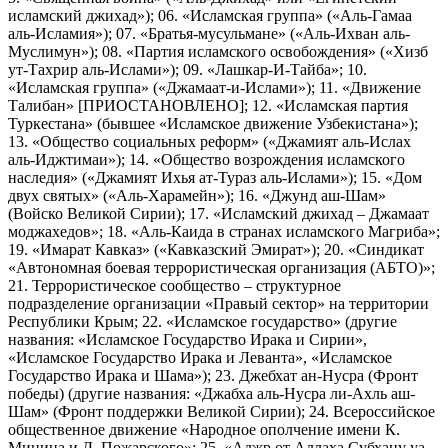
исламский джихад»); 06. «Исламская группа» («Аль-Гамаа
аль-Исламия»); 07. «Братья-мусульмане» («Аль-Ихван аль-
Муслимун»); 08. «Партия исламского освобождения» («Хизб
ут-Тахрир аль-Ислами»); 09. «Лашкар-И-Тайба»; 10.
«Исламская группа» («Джамаат-и-Ислами»); 11. «Движение
Талибан» [ПРИОСТАНОВЛЕНО]; 12. «Исламская партия
Туркестана» (бывшее «Исламское движение Узбекистана»);
13. «Общество социальных реформ» («Джамият аль-Ислах
аль-Иджтимаи»); 14. «Общество возрождения исламского
наследия» («Джамият Ихья ат-Тураз аль-Ислами»); 15. «Дом
двух святых» («Аль-Харамейн»); 16. «Джунд аш-Шам»
(Войско Великой Сирии); 17. «Исламский джихад – Джамаат
моджахедов»; 18. «Аль-Каида в странах исламского Магриба»;
19. «Имарат Кавказ» («Кавказский Эмират»); 20. «Синдикат
«Автономная боевая террористическая организация (АБТО)»;
21. Террористическое сообщество – структурное
подразделение организации «Правый сектор» на территории
Республики Крым; 22. «Исламское государство» (другие
названия: «Исламское Государство Ирака и Сирии»,
«Исламское Государство Ирака и Леванта», «Исламское
Государство Ирака и Шама»); 23. Джебхат ан-Нусра (Фронт
победы) (другие названия: «Джабха аль-Нусра ли-Ахль аш-
Шам» (Фронт поддержки Великой Сирии); 24. Всероссийское
общественное движение «Народное ополчение имени К.
Минина и Д. Пожарского»; 25. «Аджр от Аллаха Субхану уа