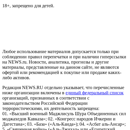
18+, запрещено для детей.
На информационном ресурсе NEWS.RU применяются
рекомендательные технологии (информационные технологии
предоставления информации на основе сбора, систематизации
и анализа сведений, относящихся к предпочтениям
пользователей сети "Интернет", находящихся на территории
Российской Федерации)
Любое использование материалов допускается только при
соблюдении правил перепечатки и при наличии гиперссылки
на NEWS.ru. Новости, аналитика, прогнозы и другие
материалы, представленные на данном сайте, не являются
офертой или рекомендацией к покупке или продаже каких-
либо активов.
Редакция NEWS.RU отдельно указывает, что перечисленные
ниже организации включены в
единый федеральный список
организаций, признанных в соответствии с
законодательством Российской Федерации
террористическими, их деятельность запрещена:
01. «Высший военный Маджлисуль Шура Объединенных сил
моджахедов Кавказа»; 02. «Конгресс народов Ичкерии и
Дагестана»; 03. «База» («Аль-Каида»); 04. «Асбат аль-Ансар»;
5. «Священная война» («Аль-Джихад» или «Египетский