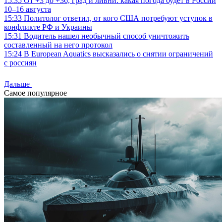
15:35
От +3 до +36, град и ливни: какая погода будет в России
10–16 августа
15:33
Политолог ответил, от кого США потребуют уступок в
конфликте РФ и Украины
15:31
Водитель нашел необычный способ уничтожить
составленный на него протокол
15:24
В European Aquatics высказались о снятии ограничений
с россиян
Дальше
Самое популярное