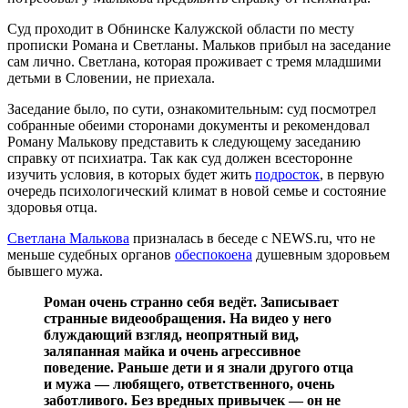
Суд проходит в Обнинске Калужской области по месту
прописки Романа и Светланы. Мальков прибыл на заседание
сам лично. Светлана, которая проживает с тремя младшими
детьми в Словении, не приехала.
Заседание было, по сути, ознакомительным: суд посмотрел
собранные обеими сторонами документы и рекомендовал
Роману Малькову представить к следующему заседанию
справку от психиатра. Так как суд должен всесторонне
изучить условия, в которых будет жить
подросток
, в первую
очередь психологический климат в новой семье и состояние
здоровья отца.
Светлана Малькова
призналась в беседе с NEWS.ru, что не
меньше судебных органов
обеспокоена
душевным здоровьем
бывшего мужа.
Роман очень странно себя ведёт. Записывает
странные видеообращения. На видео у него
блуждающий взгляд, неопрятный вид,
заляпанная майка и очень агрессивное
поведение. Раньше дети и я знали другого отца
и мужа — любящего, ответственного, очень
заботливого. Без вредных привычек — он не