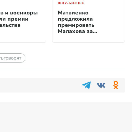
ШОУ-БИЗНЕС
в и военкоры
Матвиенко
ли премии
предложила
ельства
премировать
Малахова за
передачу «Песни от
всей души»
тьговорят