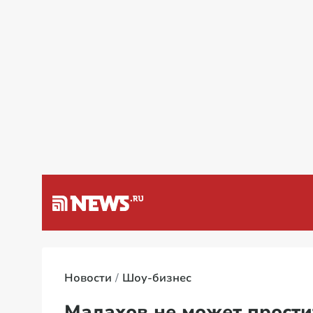
а Венесуэлу
Специальная в
Новости
Шоу-бизнес
Малахов не может прости