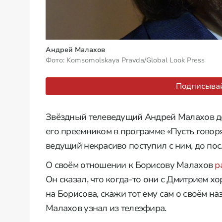
Андрей Малахов
Фото: Komsomolskaya Pravda/Global Look Press
Подписывай
Звёздный телеведущий Андрей Малахов до
его преемником в программе «Пусть говоря
ведущий некрасиво поступил с ним, до по
О своём отношении к Борисову Малахов
р
Он сказал, что когда-то они с Дмитрием 
на Борисова, скажи тот ему сам о своём н
Малахов узнал из телеэфира.