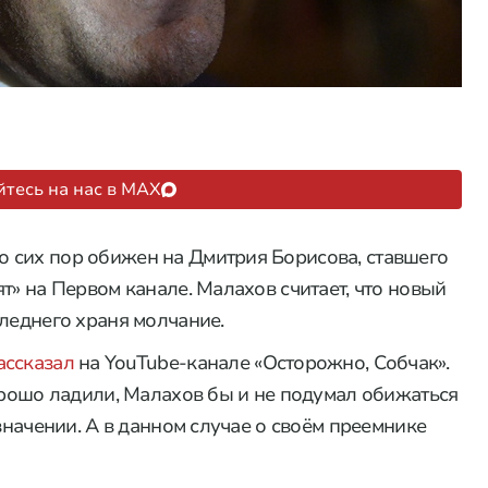
тесь на нас в MAX
 сих пор обижен на Дмитрия Борисова, ставшего
т» на Первом канале. Малахов считает, что новый
следнего храня молчание.
ассказал
на YouTube-канале «Осторожно, Собчак».
хорошо ладили, Малахов бы и не подумал обижаться
азначении. А в данном случае о своём преемнике