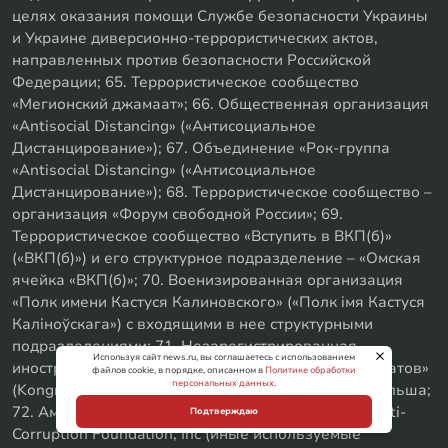
целях оказания помощи Службе безопасности Украины
и Украине диверсионно-террористических актов,
направленных против безопасности Российской
Федерации; 65. Террористическое сообщество
«Мегионский джамаат»; 66. Общественная организация
«Antisocial Distancing» («Антисоциальное
Дистанцирование»); 67. Объединение «Рок-группа
«Antisocial Distancing» («Антисоциальное
Дистанцирование»); 68. Террористическое сообщество –
организация «Форум свободной России»; 69.
Террористическое сообщество «Вступить в ВКП(б)»
(«ВКП(б)») и его структурное подразделение – «Омская
ячейка «ВКП(б)»; 70. Военизированная организация
«Полк имени Кастуся Калиновского» («Полк iмя Кастуся
Калiноўскага») с входящими в нее структурными
подразделениями; 71. Незарегистрированная
Используя сайт news.ru, вы соглашаетесь с использованием
иностранная организация «Съезд народных депутатов»
файлов cookie, в порядке, описанном в
Политике обработки
персональных данных
.
(Kongres Deputowanych Ludowych), Республика Польша;
72. Американская некоммерческая корпорация Anti-
Подтверждаю
Corruption Foundation, Inc (иные используемые