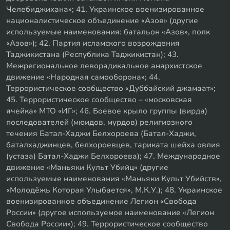
Челебиджихана»; 41. Украинское военизированное
националистическое объединение «Азов» (другие
используемые наименования: батальон «Азов», полк
«Азов»); 42. Партия исламского возрождения
Таджикистана (Республика Таджикистан); 43.
Межрегиональное леворадикальное анархистское
движение «Народная самооборона»; 44.
Террористическое сообщество «Дуббайский джамаат»;
45. Террористическое сообщество – «московская
ячейка» МТО «ИГ»; 46. Боевое крыло группы (вирда)
последователей (мюидов, мурдов) религиозного
течения Батал-Хаджи Белхороева (Батал-Хаджи,
баталхаджинцев, белхороевцев, тариката шейха овлия
(устаза) Батал-Хаджи Белхороева); 47. Международное
движение «Маньяки Культ Убийц» (другие
используемые наименования «Маньяки Культ Убийств»,
«Молодёжь Которая Улыбается», М.К.У.); 48. Украинское
военизированное объединение Легион «Свобода
России» (другое используемое наименование «Легион
Свобода России»); 49. Террористическое сообщество