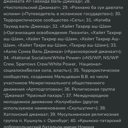
джамаата Ат-Тавхида Валь-Джихад»; 28.
«Чистопольский Джамаат»; 29. «Рохнамо ба суи давлати
исломи» («Путеводитель в исламское государство»); 30.
Террористическое сообщество «Сеть»; 31. «Катиба
Таухид валь-Джихад»; 32. «Хайят Тахрир аш-Шам»
(«Организация освобождения Леванта», «Хайят Тахрир
аш-Шам», «Хейят Тахрир аш-Шам», «Хейят Тахрир Аш-
Шам», «Хайят Тахри аш-Шам», «Тахрир аш-Шам»); 33.
«Ахлю Сунна Валь Джамаа» («Красноярский джамаат»);
34. «National Socialism/White Power» («NS/WP, NS/WP
Crew, Sparrows Crew/White Power, Национал-
социализм/Белая сила, власть»); 35. Террористическое
сообщество, созданное Мальцевым В.В. из числа
участников Межрегионального общественного
движения «Артподготовка»; 36. Религиозная группа
“Джамаат “Красный пахарь”; 37. Международное
молодежное движение «Колумбайн» (другое
используемое наименование «Скулшутинг»); 38.
Хатлонский джамаат; 39. Мусульманская религиозная
группа п. Кушкуль г. Оренбург; 40. «Крымско-татарский
добровольческий батальон имени Номана