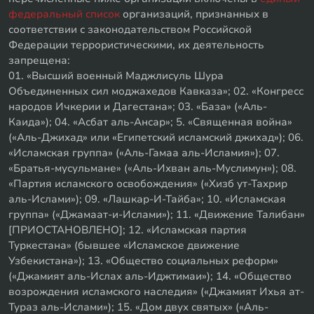
федеральный список
организаций, признанных в
соответствии с законодательством Российской
Федерации террористическими, их деятельность
запрещена:
01. «Высший военный Маджлисуль Шура
Объединенных сил моджахедов Кавказа»; 02. «Конгресс
народов Ичкерии и Дагестана»; 03. «База» («Аль-
Каида»); 04. «Асбат аль-Ансар»; 5. «Священная война»
(«Аль-Джихад» или «Египетский исламский джихад»); 06.
«Исламская группа» («Аль-Гамаа аль-Исламия»); 07.
«Братья-мусульмане» («Аль-Ихван аль-Муслимун»); 08.
«Партия исламского освобождения» («Хизб ут-Тахрир
аль-Ислами»); 09. «Лашкар-И-Тайба»; 10. «Исламская
группа» («Джамаат-и-Ислами»); 11. «Движение Талибан»
[ПРИОСТАНОВЛЕНО]; 12. «Исламская партия
Туркестана» (бывшее «Исламское движение
Узбекистана»); 13. «Общество социальных реформ»
(«Джамият аль-Ислах аль-Иджтимаи»); 14. «Общество
возрождения исламского наследия» («Джамият Ихья ат-
Тураз аль-Ислами»); 15. «Дом двух святых» («Аль-