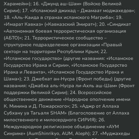
Харамейн»); 16. «Джунд аш-Шам» (Войско Великой
Сирии); 17. «Исламский джихад – Джамаат моджахедов»;
18. «Аль-Каида в странах исламского Магриба»; 19.
«Имарат Кавказ» («Кавказский Эмират»); 20. «Синдикат
«Автономная боевая террористическая организация
(АБТО)»; 21. Террористическое сообщество –
структурное подразделение организации «Правый
сектор» на территории Республики Крым; 22.
«Исламское государство» (другие названия: «Исламское
Государство Ирака и Сирии», «Исламское Государство
Ирака и Леванта», «Исламское Государство Ирака и
Шама»); 23. Джебхат ан-Нусра (Фронт победы) (другие
названия: «Джабха аль-Нусра ли-Ахль аш-Шам» (Фронт
поддержки Великой Сирии); 24. Всероссийское
общественное движение «Народное ополчение имени
К. Минина и Д. Пожарского»; 25. «Аджр от Аллаха
Субхану уа Тагьаля SHAM» (Благословение от Аллаха
милоственного и милосердного СИРИЯ); 26.
Международное религиозное объединение «АУМ
Синрике» (AumShinrikyo, AUM, Aleph); 27. «Муджахеды