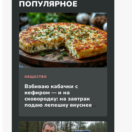
ПОПУЛЯРНОЕ
ОБЩЕСТВО
Взбиваю кабачки с
кефиром — и на
сковородку: на завтрак
подаю лепешку вкуснее
пиццы и без дрожжей