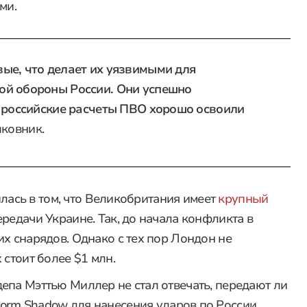
ми.
ые, что делает их уязвимыми для
ой обороны России. Они успешно
и российские расчеты ПВО хорошо освоили
ковник.
нилась в том, что Великобритания имеет
крупный
редачи Украине. Так, до начала конфликта в
х снарядов. Однако с тех пор Лондон не
 стоит более $1 млн.
епа Мэттью Миллер не стал отвечать, передают ли
orm Shadow для нанесения ударов по России.