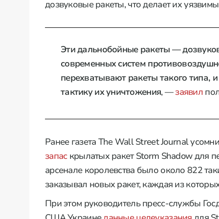
дозвуковые ракеты, что делает их уязвимы
Эти дальнобойные ракеты — дозвуков
современных систем противовоздушн
перехватывают ракеты такого типа, 
тактику их уничтожения
, —
заявил
пол
Ранее газета The Wall Street Journal усом
запас
крылатых ракет Storm Shadow для пе
арсенале королевства было около 822 таки
заказывал новых ракет, каждая из которых
При этом руководитель пресс-службы Госд
США Украине
данные целеуказания
для St