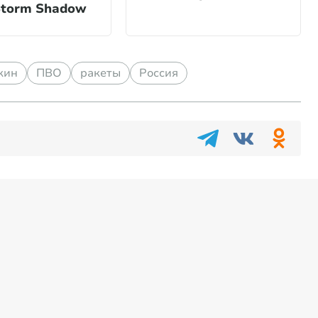
Storm Shadow
кин
ПВО
ракеты
Россия