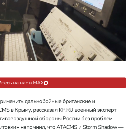
тесь на нас в MAX
рименить дальнобойные британские и
MS в Крыму, рассказал KP.RU военный эксперт
ротивовоздушной обороны России без проблем
Литовкин напомнил, что ATACMS и Storm Shadow —