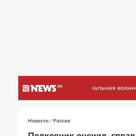
а Венесуэлу
Специальная военная опер
Новости
Россия
Полковник оценил, справ