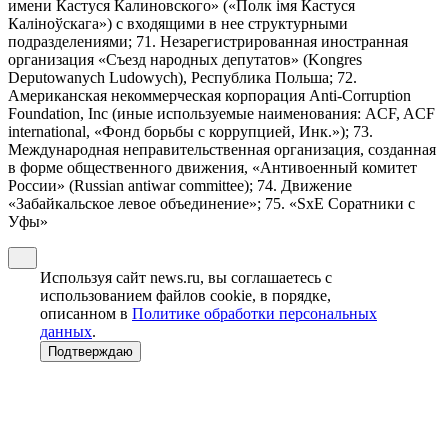
имени Кастуся Калиновского» («Полк iмя Кастуся
Калiноўскага») с входящими в нее структурными
подразделениями; 71. Незарегистрированная иностранная
организация «Съезд народных депутатов» (Kongres
Deputowanych Ludowych), Республика Польша; 72.
Американская некоммерческая корпорация Anti-Corruption
Foundation, Inc (иные используемые наименования: ACF, ACF
international, «Фонд борьбы с коррупцией, Инк.»); 73.
Международная неправительственная организация, созданная
в форме общественного движения, «Антивоенный комитет
России» (Russian antiwar committee); 74. Движение
«Забайкальское левое объединение»; 75. «SxE Соратники с
Уфы»
Используя сайт news.ru, вы соглашаетесь с
использованием файлов cookie, в порядке,
описанном в
Политике обработки персональных
данных
.
Подтверждаю