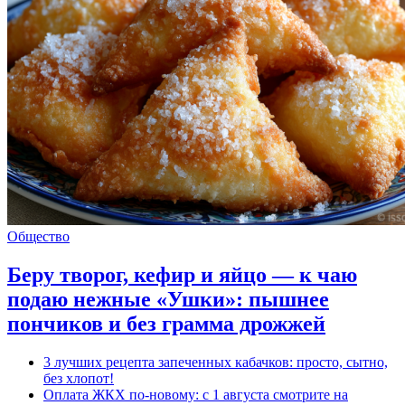
Общество
Беру творог, кефир и яйцо — к чаю
подаю нежные «Ушки»: пышнее
пончиков и без грамма дрожжей
3 лучших рецепта запеченных кабачков: просто, сытно,
без хлопот!
Оплата ЖКХ по-новому: с 1 августа смотрите на