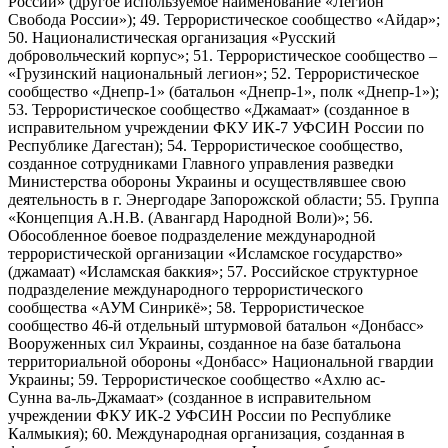
России» (другое используемое наименование «Легион
Свобода России»); 49. Террористическое сообщество «Айдар»;
50. Националистическая организация «Русский
добровольческий корпус»; 51. Террористическое сообщество –
«Грузинский национальный легион»; 52. Террористическое
сообщество «Днепр-1» (батальон «Днепр-1», полк «Днепр-1»);
53. Террористическое сообщество «Джамаат» (созданное в
исправительном учреждении ФКУ ИК-7 УФСИН России по
Республике Дагестан); 54. Террористическое сообщество,
созданное сотрудниками Главного управления разведки
Министерства обороны Украины и осуществлявшее свою
деятельность в г. Энергодаре Запорожской области; 55. Группа
«Концепция А.Н.В. (Авангард Народной Воли)»; 56.
Обособленное боевое подразделение международной
террористической организации «Исламское государство»
(джамаат) «Исламская баккия»; 57. Российское структурное
подразделение международного террористического
сообщества «АУМ Синрикё»; 58. Террористическое
сообщество 46-й отдельный штурмовой батальон «Донбасс»
Вооруженных сил Украины, созданное на базе батальона
территориальной обороны «Донбасс» Национальной гвардии
Украины; 59. Террористическое сообщество «Ахлю ас-
Сунна ва-ль-Джамаат» (созданное в исправительном
учреждении ФКУ ИК-2 УФСИН России по Республике
Калмыкия); 60. Международная организация, созданная в