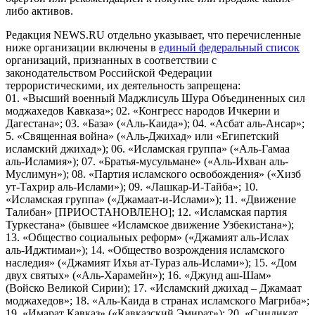
либо активов.
Редакция NEWS.RU отдельно указывает, что перечисленные
ниже организации включены в
единый федеральный список
организаций, признанных в соответствии с
законодательством Российской Федерации
террористическими, их деятельность запрещена:
01. «Высший военный Маджлисуль Шура Объединенных сил
моджахедов Кавказа»; 02. «Конгресс народов Ичкерии и
Дагестана»; 03. «База» («Аль-Каида»); 04. «Асбат аль-Ансар»;
5. «Священная война» («Аль-Джихад» или «Египетский
исламский джихад»); 06. «Исламская группа» («Аль-Гамаа
аль-Исламия»); 07. «Братья-мусульмане» («Аль-Ихван аль-
Муслимун»); 08. «Партия исламского освобождения» («Хизб
ут-Тахрир аль-Ислами»); 09. «Лашкар-И-Тайба»; 10.
«Исламская группа» («Джамаат-и-Ислами»); 11. «Движение
Талибан» [ПРИОСТАНОВЛЕНО]; 12. «Исламская партия
Туркестана» (бывшее «Исламское движение Узбекистана»);
13. «Общество социальных реформ» («Джамият аль-Ислах
аль-Иджтимаи»); 14. «Общество возрождения исламского
наследия» («Джамият Ихья ат-Тураз аль-Ислами»); 15. «Дом
двух святых» («Аль-Харамейн»); 16. «Джунд аш-Шам»
(Войско Великой Сирии); 17. «Исламский джихад – Джамаат
моджахедов»; 18. «Аль-Каида в странах исламского Магриба»;
19. «Имарат Кавказ» («Кавказский Эмират»); 20. «Синдикат