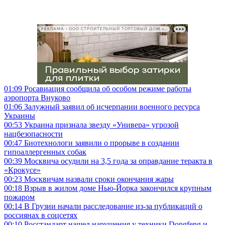
РЕКЛАМА • ООО СТРОИТЕЛЬНЫЙ ТОРГОВЫЙ ДОМ «ПЕТРОВИЧ», ИНН 7802348846
01:09
Росавиация сообщила об особом режиме работы
аэропорта Внуково
01:06
Залужный заявил об исчерпании военного ресурса
Украины
00:53
Украина признала звезду «Универа» угрозой
нацбезопасности
00:47
Биотехнологи заявили о прорыве в создании
гипоаллергенных собак
00:39
Москвича осудили на 3,5 года за оправдание теракта в
«Крокусе»
00:23
Москвичам назвали сроки окончания жары
00:18
Взрыв в жилом доме Нью-Йорка закончился крупным
пожаром
00:14
В Грузии начали расследование из-за публикаций о
россиянах в соцсетях
00:10
Росстандарт нашел нарушения у техники Dongfeng и