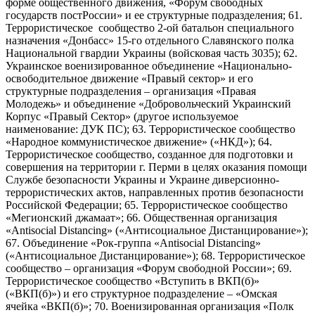
форме общественного движения, «Форум свободных
государств постРоссии» и ее структурные подразделения; 61.
Террористическое сообщество 2-ой батальон специального
назначения «Донбасс» 15-го отдельного Славянского полка
Национальной гвардии Украины (войсковая часть 3035); 62.
Украинское военизированное объединение «Национально-
освободительное движение «Правый сектор» и его
структурные подразделения – организация «Правая
Молодежь» и объединение «Добровольческий Украинский
Корпус «Правый Сектор» (другое используемое
наименование: ДУК ПС); 63. Террористическое сообщество
«Народное коммунистическое движение» («НКД»); 64.
Террористическое сообщество, созданное для подготовки и
совершения на территории г. Перми в целях оказания помощи
Службе безопасности Украины и Украине диверсионно-
террористических актов, направленных против безопасности
Российской Федерации; 65. Террористическое сообщество
«Мегионский джамаат»; 66. Общественная организация
«Antisocial Distancing» («Антисоциальное Дистанцирование»);
67. Объединение «Рок-группа «Antisocial Distancing»
(«Антисоциальное Дистанцирование»); 68. Террористическое
сообщество – организация «Форум свободной России»; 69.
Террористическое сообщество «Вступить в ВКП(б)»
(«ВКП(б)») и его структурное подразделение – «Омская
ячейка «ВКП(б)»; 70. Военизированная организация «Полк