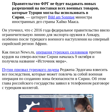
Правительство ФРГ не будет выдавать новых
разрешений на поставки всех военных товаров,
которые Турция могла бы использовать в
Сирии
, — цитирует
Bild am Sonntag
министра
иностранных дел страны Хайко Мааса.
Он уточнил, что с 2016 года федеральное правительство ввело
ограничительную линию для экспорта оружия в Анкару,
особенно после турецкого военного наступления на северный
сирийский регион Африн.
Как писал News.ru,
операция турецких силовиков
против
курдов на северо-востоке Сирии началась 9 октября и
получила название «Источник мира».
Путин призвал турецкого лидера
Реджепа Эрдогана взвесить
все последствия, которые может повлечь за собой военная
операция по созданию зоны безопасности в Сирии. Об этом
глава российского государства заявил в телефонном разговоре
с турецким коллегой.
РЕКЛАМА • ООО "ТРАНСВЭЙ СЕРВИС", ИНН 7724814198