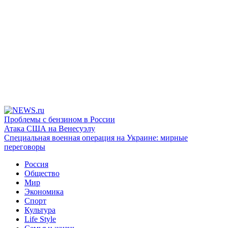
Проблемы с бензином в России
Атака США на Венесуэлу
Специальная военная операция на Украине: мирные
переговоры
Россия
Общество
Мир
Экономика
Спорт
Культура
Life Style