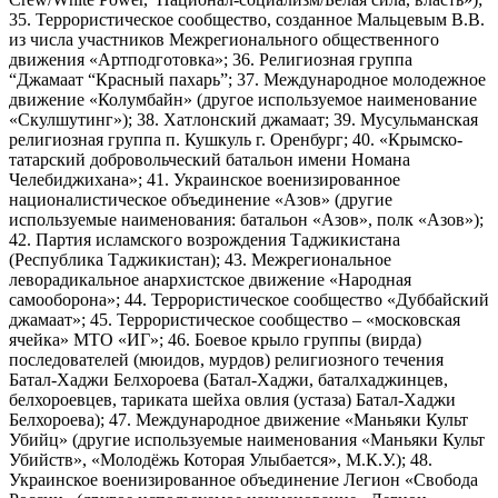
35. Террористическое сообщество, созданное Мальцевым В.В.
из числа участников Межрегионального общественного
движения «Артподготовка»; 36. Религиозная группа
“Джамаат “Красный пахарь”; 37. Международное молодежное
движение «Колумбайн» (другое используемое наименование
«Скулшутинг»); 38. Хатлонский джамаат; 39. Мусульманская
религиозная группа п. Кушкуль г. Оренбург; 40. «Крымско-
татарский добровольческий батальон имени Номана
Челебиджихана»; 41. Украинское военизированное
националистическое объединение «Азов» (другие
используемые наименования: батальон «Азов», полк «Азов»);
42. Партия исламского возрождения Таджикистана
(Республика Таджикистан); 43. Межрегиональное
леворадикальное анархистское движение «Народная
самооборона»; 44. Террористическое сообщество «Дуббайский
джамаат»; 45. Террористическое сообщество – «московская
ячейка» МТО «ИГ»; 46. Боевое крыло группы (вирда)
последователей (мюидов, мурдов) религиозного течения
Батал-Хаджи Белхороева (Батал-Хаджи, баталхаджинцев,
белхороевцев, тариката шейха овлия (устаза) Батал-Хаджи
Белхороева); 47. Международное движение «Маньяки Культ
Убийц» (другие используемые наименования «Маньяки Культ
Убийств», «Молодёжь Которая Улыбается», М.К.У.); 48.
Украинское военизированное объединение Легион «Свобода