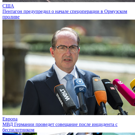
США
Пентагон предупредил о начале спецоперации в Ормузском
проливе
Европа
МВД Германии проведет совещание после инцидента с
беспилотником