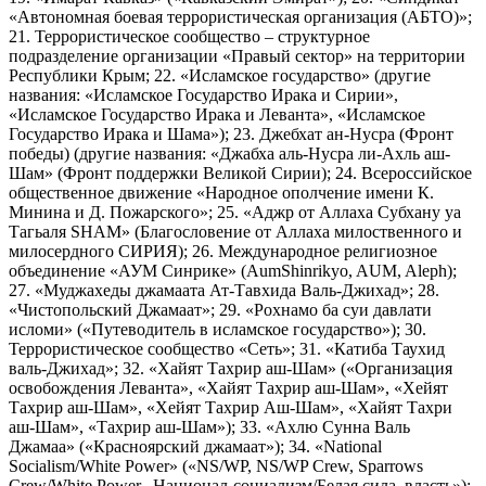
«Автономная боевая террористическая организация (АБТО)»;
21. Террористическое сообщество – структурное
подразделение организации «Правый сектор» на территории
Республики Крым; 22. «Исламское государство» (другие
названия: «Исламское Государство Ирака и Сирии»,
«Исламское Государство Ирака и Леванта», «Исламское
Государство Ирака и Шама»); 23. Джебхат ан-Нусра (Фронт
победы) (другие названия: «Джабха аль-Нусра ли-Ахль аш-
Шам» (Фронт поддержки Великой Сирии); 24. Всероссийское
общественное движение «Народное ополчение имени К.
Минина и Д. Пожарского»; 25. «Аджр от Аллаха Субхану уа
Тагьаля SHAM» (Благословение от Аллаха милоственного и
милосердного СИРИЯ); 26. Международное религиозное
объединение «АУМ Синрике» (AumShinrikyo, AUM, Aleph);
27. «Муджахеды джамаата Ат-Тавхида Валь-Джихад»; 28.
«Чистопольский Джамаат»; 29. «Рохнамо ба суи давлати
исломи» («Путеводитель в исламское государство»); 30.
Террористическое сообщество «Сеть»; 31. «Катиба Таухид
валь-Джихад»; 32. «Хайят Тахрир аш-Шам» («Организация
освобождения Леванта», «Хайят Тахрир аш-Шам», «Хейят
Тахрир аш-Шам», «Хейят Тахрир Аш-Шам», «Хайят Тахри
аш-Шам», «Тахрир аш-Шам»); 33. «Ахлю Сунна Валь
Джамаа» («Красноярский джамаат»); 34. «National
Socialism/White Power» («NS/WP, NS/WP Crew, Sparrows
Crew/White Power, Национал-социализм/Белая сила, власть»);