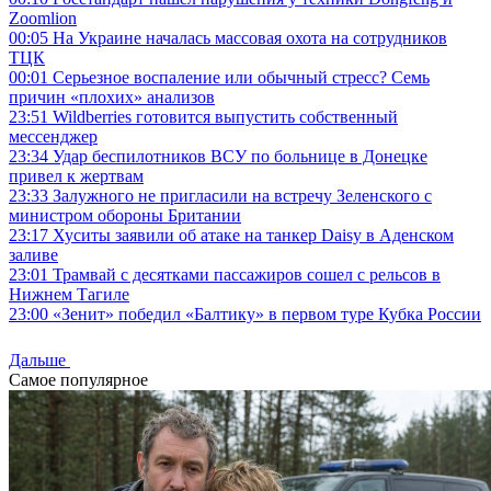
Zoomlion
00:05
На Украине началась массовая охота на сотрудников
ТЦК
00:01
Серьезное воспаление или обычный стресс? Семь
причин «плохих» анализов
23:51
Wildberries готовится выпустить собственный
мессенджер
23:34
Удар беспилотников ВСУ по больнице в Донецке
привел к жертвам
23:33
Залужного не пригласили на встречу Зеленского с
министром обороны Британии
23:17
Хуситы заявили об атаке на танкер Daisy в Аденском
заливе
23:01
Трамвай с десятками пассажиров сошел с рельсов в
Нижнем Тагиле
23:00
«Зенит» победил «Балтику» в первом туре Кубка России
Дальше
Самое популярное