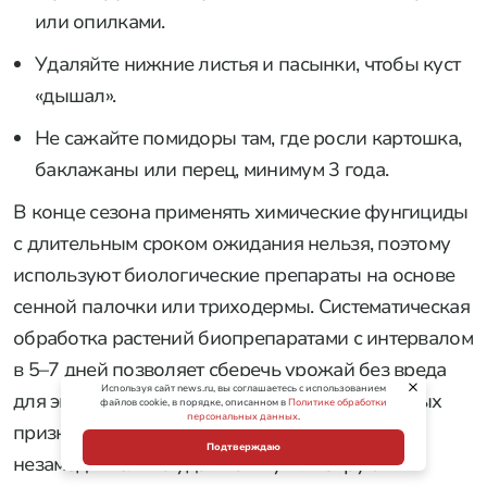
или опилками.
Удаляйте нижние листья и пасынки, чтобы куст
«дышал».
Не сажайте помидоры там, где росли картошка,
баклажаны или перец, минимум 3 года.
В конце сезона применять химические фунгициды
с длительным сроком ожидания нельзя, поэтому
используют биологические препараты на основе
сенной палочки или триходермы. Систематическая
обработка растений биопрепаратами с интервалом
в 5–7 дней позволяет сберечь урожай без вреда
Используя сайт news.ru, вы соглашаетесь с использованием
для экологии и здоровья человека. При первых
файлов cookie, в порядке, описанном в
Политике обработки
персональных данных
.
признаках поражения заболевшие листья
Подтверждаю
незамедлительно удаляют и утилизируют.