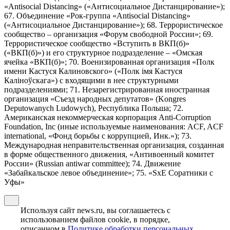
«Antisocial Distancing» («Антисоциальное Дистанцирование»);
67. Объединение «Рок-группа «Antisocial Distancing»
(«Антисоциальное Дистанцирование»); 68. Террористическое
сообщество – организация «Форум свободной России»; 69.
Террористическое сообщество «Вступить в ВКП(б)»
(«ВКП(б)») и его структурное подразделение – «Омская
ячейка «ВКП(б)»; 70. Военизированная организация «Полк
имени Кастуся Калиновского» («Полк iмя Кастуся
Калiноўскага») с входящими в нее структурными
подразделениями; 71. Незарегистрированная иностранная
организация «Съезд народных депутатов» (Kongres
Deputowanych Ludowych), Республика Польша; 72.
Американская некоммерческая корпорация Anti-Corruption
Foundation, Inc (иные используемые наименования: ACF, ACF
international, «Фонд борьбы с коррупцией, Инк.»); 73.
Международная неправительственная организация, созданная
в форме общественного движения, «Антивоенный комитет
России» (Russian antiwar committee); 74. Движение
«Забайкальское левое объединение»; 75. «SxE Соратники с
Уфы»
Используя сайт news.ru, вы соглашаетесь с
использованием файлов cookie, в порядке,
описанном в
Политике обработки персональных