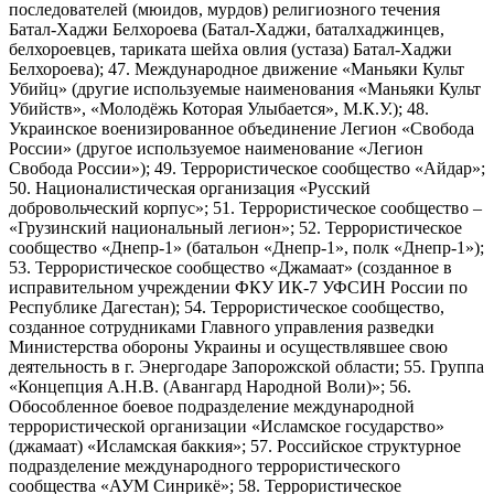
последователей (мюидов, мурдов) религиозного течения
Батал-Хаджи Белхороева (Батал-Хаджи, баталхаджинцев,
белхороевцев, тариката шейха овлия (устаза) Батал-Хаджи
Белхороева); 47. Международное движение «Маньяки Культ
Убийц» (другие используемые наименования «Маньяки Культ
Убийств», «Молодёжь Которая Улыбается», М.К.У.); 48.
Украинское военизированное объединение Легион «Свобода
России» (другое используемое наименование «Легион
Свобода России»); 49. Террористическое сообщество «Айдар»;
50. Националистическая организация «Русский
добровольческий корпус»; 51. Террористическое сообщество –
«Грузинский национальный легион»; 52. Террористическое
сообщество «Днепр-1» (батальон «Днепр-1», полк «Днепр-1»);
53. Террористическое сообщество «Джамаат» (созданное в
исправительном учреждении ФКУ ИК-7 УФСИН России по
Республике Дагестан); 54. Террористическое сообщество,
созданное сотрудниками Главного управления разведки
Министерства обороны Украины и осуществлявшее свою
деятельность в г. Энергодаре Запорожской области; 55. Группа
«Концепция А.Н.В. (Авангард Народной Воли)»; 56.
Обособленное боевое подразделение международной
террористической организации «Исламское государство»
(джамаат) «Исламская баккия»; 57. Российское структурное
подразделение международного террористического
сообщества «АУМ Синрикё»; 58. Террористическое