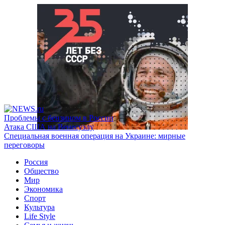
Проблемы с бензином в России
Атака США на Венесуэлу
Специальная военная операция на Украине: мирные
переговоры
Россия
Общество
Мир
Экономика
Спорт
Культура
Life Style