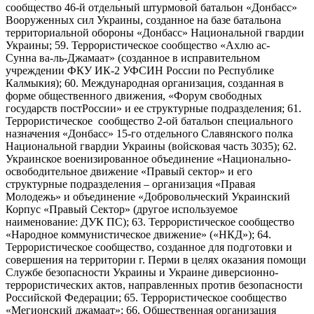
сообщество 46-й отдельный штурмовой батальон «Донбасс»
Вооруженных сил Украины, созданное на базе батальона
территориальной обороны «Донбасс» Национальной гвардии
Украины; 59. Террористическое сообщество «Ахлю ас-
Сунна ва-ль-Джамаат» (созданное в исправительном
учреждении ФКУ ИК-2 УФСИН России по Республике
Калмыкия); 60. Международная организация, созданная в
форме общественного движения, «Форум свободных
государств постРоссии» и ее структурные подразделения; 61.
Террористическое сообщество 2-ой батальон специального
назначения «Донбасс» 15-го отдельного Славянского полка
Национальной гвардии Украины (войсковая часть 3035); 62.
Украинское военизированное объединение «Национально-
освободительное движение «Правый сектор» и его
структурные подразделения – организация «Правая
Молодежь» и объединение «Добровольческий Украинский
Корпус «Правый Сектор» (другое используемое
наименование: ДУК ПС); 63. Террористическое сообщество
«Народное коммунистическое движение» («НКД»); 64.
Террористическое сообщество, созданное для подготовки и
совершения на территории г. Перми в целях оказания помощи
Службе безопасности Украины и Украине диверсионно-
террористических актов, направленных против безопасности
Российской Федерации; 65. Террористическое сообщество
«Мегионский джамаат»; 66. Общественная организация