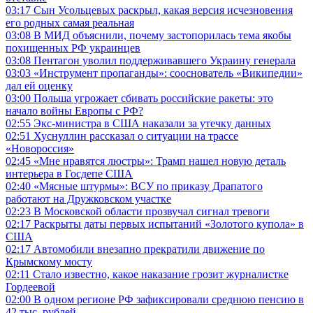
03:17
Сын Усольцевых раскрыл, какая версия исчезновения
его родных самая реальная
03:08
В МИД объяснили, почему застопорилась тема якобы
похищенных РФ украинцев
03:08
Пентагон уволил поддерживавшего Украину генерала
03:03
«Инструмент пропаганды»: сооснователь «Википедии»
дал ей оценку
03:00
Польша угрожает сбивать российские ракеты: это
начало войны Европы с РФ?
02:55
Экс-министра в США наказали за утечку данных
02:51
Хуснуллин рассказал о ситуации на трассе
«Новороссия»
02:45
«Мне нравятся люстры»: Трамп нашел новую деталь
интерьера в Госдепе США
02:40
«Мясные штурмы»: ВСУ по приказу Драпатого
работают на Дружковском участке
02:23
В Московской области прозвучал сигнал тревоги
02:17
Раскрыты даты первых испытаний «Золотого купола» в
США
02:17
Автомобили внезапно прекратили движение по
Крымскому мосту
02:11
Стало известно, какое наказание грозит журналистке
Гордеевой
02:00
В одном регионе РФ зафиксировали среднюю пенсию в
42 тыс. рублей