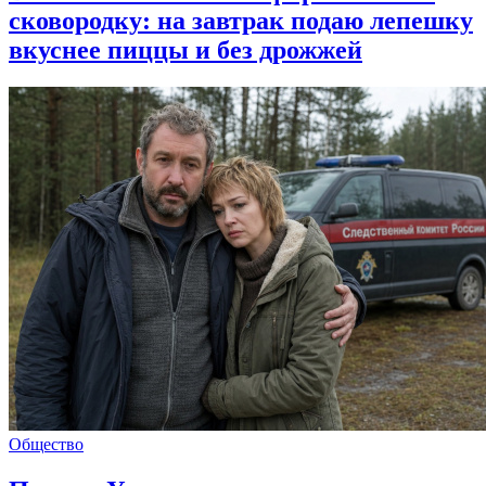
сковородку: на завтрак подаю лепешку
вкуснее пиццы и без дрожжей
Общество