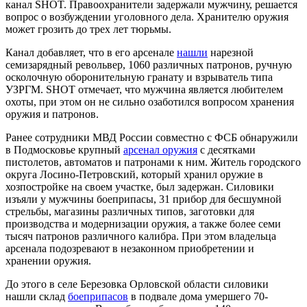
канал SHOT. Правоохранители задержали мужчину, решается
вопрос о возбуждении уголовного дела. Хранителю оружия
может грозить до трех лет тюрьмы.
Канал добавляет, что в его арсенале
нашли
нарезной
семизарядный револьвер, 1060 различных патронов, ручную
осколочную оборонительную гранату и взрыватель типа
УЗРГМ. SHOT отмечает, что мужчина является любителем
охоты, при этом он не сильно озаботился вопросом хранения
оружия и патронов.
Ранее сотрудники МВД России совместно с ФСБ обнаружили
в Подмосковье крупный
арсенал оружия
с десятками
пистолетов, автоматов и патронами к ним. Житель городского
округа Лосино-Петровский, который хранил оружие в
хозпостройке на своем участке, был задержан. Силовики
изъяли у мужчины боеприпасы, 31 прибор для бесшумной
стрельбы, магазины различных типов, заготовки для
производства и модернизации оружия, а также более семи
тысяч патронов различного калибра. При этом владельца
арсенала подозревают в незаконном приобретении и
хранении оружия.
До этого в селе Березовка Орловской области силовики
нашли склад
боеприпасов
в подвале дома умершего 70-