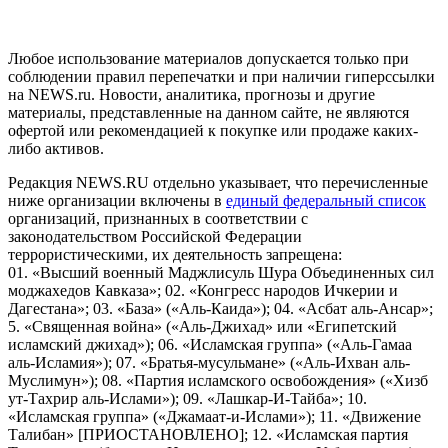
пользователей сети "Интернет", находящихся на территории
Российской Федерации)
Любое использование материалов допускается только при
соблюдении правил перепечатки и при наличии гиперссылки
на NEWS.ru. Новости, аналитика, прогнозы и другие
материалы, представленные на данном сайте, не являются
офертой или рекомендацией к покупке или продаже каких-
либо активов.
Редакция NEWS.RU отдельно указывает, что перечисленные
ниже организации включены в
единый федеральный список
организаций, признанных в соответствии с
законодательством Российской Федерации
террористическими, их деятельность запрещена:
01. «Высший военный Маджлисуль Шура Объединенных сил
моджахедов Кавказа»; 02. «Конгресс народов Ичкерии и
Дагестана»; 03. «База» («Аль-Каида»); 04. «Асбат аль-Ансар»;
5. «Священная война» («Аль-Джихад» или «Египетский
исламский джихад»); 06. «Исламская группа» («Аль-Гамаа
аль-Исламия»); 07. «Братья-мусульмане» («Аль-Ихван аль-
Муслимун»); 08. «Партия исламского освобождения» («Хизб
ут-Тахрир аль-Ислами»); 09. «Лашкар-И-Тайба»; 10.
«Исламская группа» («Джамаат-и-Ислами»); 11. «Движение
Талибан» [ПРИОСТАНОВЛЕНО]; 12. «Исламская партия