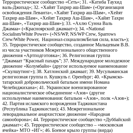
Террористическое сообщество «Сеть»; 31. «Катиба Таухид
валь-Джихад»; 32. «Хайят Тахрир аш-Шам» («Организация
освобождения Леванта», «Хайят Тахрир аш-Шам», «Хейят
Тахрир аш-Шам», «Хейят Тахрир Аш-Шам», «Хайят Тахри
аш-Шам», «Тахрир аш-Шам»); 33. «Ахлю Сунна Валь
Джамаа» («Красноярский джамаат»); 34. «National
Socialism/White Power» («NS/WP, NS/WP Crew, Sparrows
Crew/White Power, Национал-социализм/Белая сила, власть»);
35. Террористическое сообщество, созданное Мальцевым В.В.
из числа участников Межрегионального общественного
движения «Артподготовка»; 36. Религиозная группа
“Джамаат “Красный пахарь”; 37. Международное молодежное
движение «Колумбайн» (другое используемое наименование
«Скулшутинг»); 38. Хатлонский джамаат; 39. Мусульманская
религиозная группа п. Кушкуль г. Оренбург; 40. «Крымско-
татарский добровольческий батальон имени Номана
Челебиджихана»; 41. Украинское военизированное
националистическое объединение «Азов» (другие
используемые наименования: батальон «Азов», полк «Азов»);
42. Партия исламского возрождения Таджикистана
(Республика Таджикистан); 43. Межрегиональное
леворадикальное анархистское движение «Народная
самооборона»; 44. Террористическое сообщество «Дуббайский
джамаат»; 45. Террористическое сообщество – «московская
ячейка» МТО «ИГ»; 46. Боевое крыло группы (вирда)