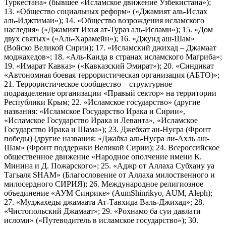
Туркестана» (бывшее «Исламское движение Узбекистана»);
13. «Общество социальных реформ» («Джамият аль-Ислах
аль-Иджтимаи»); 14. «Общество возрождения исламского
наследия» («Джамият Ихья ат-Тураз аль-Ислами»); 15. «Дом
двух святых» («Аль-Харамейн»); 16. «Джунд аш-Шам»
(Войско Великой Сирии); 17. «Исламский джихад – Джамаат
моджахедов»; 18. «Аль-Каида в странах исламского Магриба»;
19. «Имарат Кавказ» («Кавказский Эмират»); 20. «Синдикат
«Автономная боевая террористическая организация (АБТО)»;
21. Террористическое сообщество – структурное
подразделение организации «Правый сектор» на территории
Республики Крым; 22. «Исламское государство» (другие
названия: «Исламское Государство Ирака и Сирии»,
«Исламское Государство Ирака и Леванта», «Исламское
Государство Ирака и Шама»); 23. Джебхат ан-Нусра (Фронт
победы) (другие названия: «Джабха аль-Нусра ли-Ахль аш-
Шам» (Фронт поддержки Великой Сирии); 24. Всероссийское
общественное движение «Народное ополчение имени К.
Минина и Д. Пожарского»; 25. «Аджр от Аллаха Субхану уа
Тагьаля SHAM» (Благословение от Аллаха милоственного и
милосердного СИРИЯ); 26. Международное религиозное
объединение «АУМ Синрике» (AumShinrikyo, AUM, Aleph);
27. «Муджахеды джамаата Ат-Тавхида Валь-Джихад»; 28.
«Чистопольский Джамаат»; 29. «Рохнамо ба суи давлати
исломи» («Путеводитель в исламское государство»); 30.