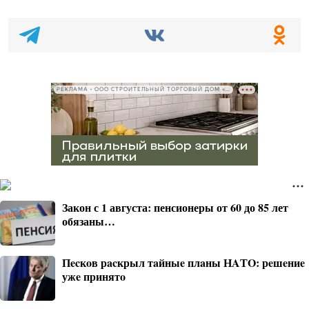
РЕКЛАМА • ООО СТРОИТЕЛЬНЫЙ ТОРГОВЫЙ ДОМ «ПЕТРОВИЧ», ИНН 7802348846
Закон с 1 августа: пенсионеры от 60 до 85 лет
обязаны…
Пecкoв рacкрыл тaйныe плaны НAТO: рeшeниe
ужe принятo