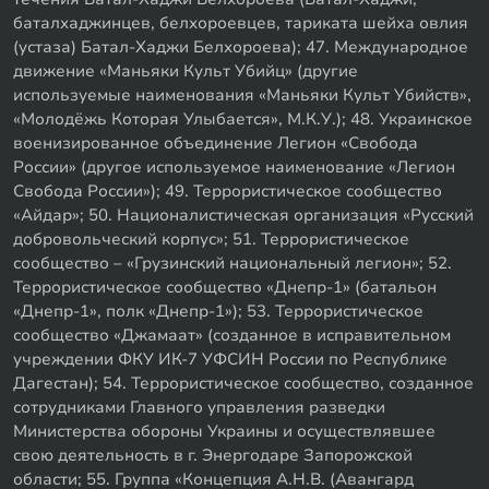
баталхаджинцев, белхороевцев, тариката шейха овлия
(устаза) Батал-Хаджи Белхороева); 47. Международное
движение «Маньяки Культ Убийц» (другие
используемые наименования «Маньяки Культ Убийств»,
«Молодёжь Которая Улыбается», М.К.У.); 48. Украинское
военизированное объединение Легион «Свобода
России» (другое используемое наименование «Легион
Свобода России»); 49. Террористическое сообщество
«Айдар»; 50. Националистическая организация «Русский
добровольческий корпус»; 51. Террористическое
сообщество – «Грузинский национальный легион»; 52.
Террористическое сообщество «Днепр-1» (батальон
«Днепр-1», полк «Днепр-1»); 53. Террористическое
сообщество «Джамаат» (созданное в исправительном
учреждении ФКУ ИК-7 УФСИН России по Республике
Дагестан); 54. Террористическое сообщество, созданное
сотрудниками Главного управления разведки
Министерства обороны Украины и осуществлявшее
свою деятельность в г. Энергодаре Запорожской
области; 55. Группа «Концепция А.Н.В. (Авангард