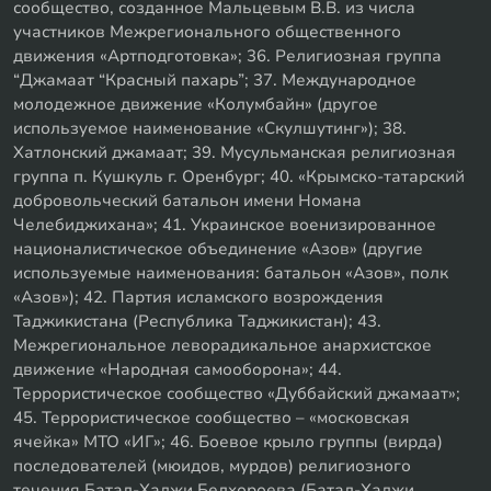
сообщество, созданное Мальцевым В.В. из числа
участников Межрегионального общественного
движения «Артподготовка»; 36. Религиозная группа
“Джамаат “Красный пахарь”; 37. Международное
молодежное движение «Колумбайн» (другое
используемое наименование «Скулшутинг»); 38.
Хатлонский джамаат; 39. Мусульманская религиозная
группа п. Кушкуль г. Оренбург; 40. «Крымско-татарский
добровольческий батальон имени Номана
Челебиджихана»; 41. Украинское военизированное
националистическое объединение «Азов» (другие
используемые наименования: батальон «Азов», полк
«Азов»); 42. Партия исламского возрождения
Таджикистана (Республика Таджикистан); 43.
Межрегиональное леворадикальное анархистское
движение «Народная самооборона»; 44.
Террористическое сообщество «Дуббайский джамаат»;
45. Террористическое сообщество – «московская
ячейка» МТО «ИГ»; 46. Боевое крыло группы (вирда)
последователей (мюидов, мурдов) религиозного
течения Батал-Хаджи Белхороева (Батал-Хаджи,