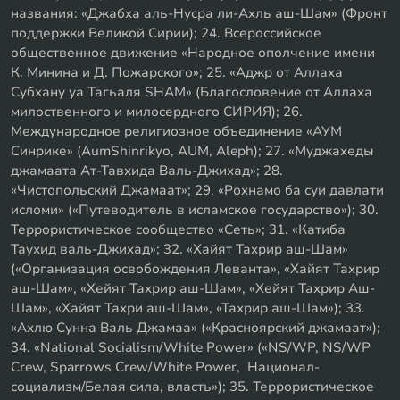
названия: «Джабха аль-Нусра ли-Ахль аш-Шам» (Фронт
поддержки Великой Сирии); 24. Всероссийское
общественное движение «Народное ополчение имени
К. Минина и Д. Пожарского»; 25. «Аджр от Аллаха
Субхану уа Тагьаля SHAM» (Благословение от Аллаха
милоственного и милосердного СИРИЯ); 26.
Международное религиозное объединение «АУМ
Синрике» (AumShinrikyo, AUM, Aleph); 27. «Муджахеды
джамаата Ат-Тавхида Валь-Джихад»; 28.
«Чистопольский Джамаат»; 29. «Рохнамо ба суи давлати
исломи» («Путеводитель в исламское государство»); 30.
Террористическое сообщество «Сеть»; 31. «Катиба
Таухид валь-Джихад»; 32. «Хайят Тахрир аш-Шам»
(«Организация освобождения Леванта», «Хайят Тахрир
аш-Шам», «Хейят Тахрир аш-Шам», «Хейят Тахрир Аш-
Шам», «Хайят Тахри аш-Шам», «Тахрир аш-Шам»); 33.
«Ахлю Сунна Валь Джамаа» («Красноярский джамаат»);
34. «National Socialism/White Power» («NS/WP, NS/WP
Crew, Sparrows Crew/White Power, Национал-
социализм/Белая сила, власть»); 35. Террористическое