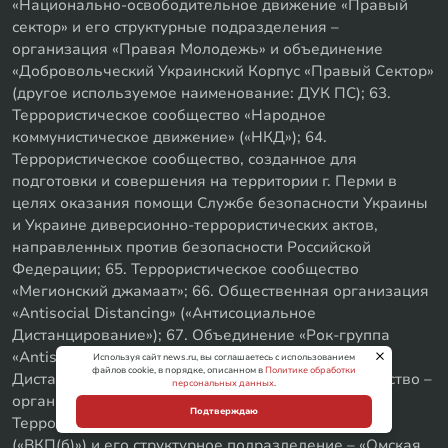
«Национально-освободительное движение «Правый
сектор» и его структурные подразделения –
организация «Правая Молодежь» и объединение
«Добровольческий Украинский Корпус «Правый Сектор»
(другое используемое наименование: ДУК ПС); 63.
Террористическое сообщество «Народное
коммунистическое движение» («НКД»); 64.
Террористическое сообщество, созданное для
подготовки и совершения на территории г. Перми в
целях оказания помощи Службе безопасности Украины
и Украине диверсионно-террористических актов,
направленных против безопасности Российской
Федерации; 65. Террористическое сообщество
«Мегионский джамаат»; 66. Общественная организация
«Antisocial Distancing» («Антисоциальное
Дистанцирование»); 67. Объединение «Рок-группа
«Antisocial Distancing» («Антисоциальное
Используя сайт news.ru, вы соглашаетесь с использованием
файлов cookie, в порядке, описанном в
Политике обработки
Дистанцирование»); 68. Террористическое сообщество –
персональных данных
.
организация «Форум свободной России»; 69.
Подтверждаю
Террористическое сообщество «Вступить в ВКП(б)»
(«ВКП(б)») и его структурное подразделение – «Омская