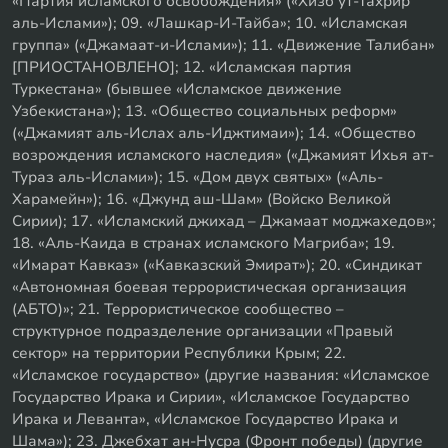
«Партия исламского освобождения» («Хизб ут-Тахрир
аль-Ислами»); 09. «Лашкар-И-Тайба»; 10. «Исламская
группа» («Джамаат-и-Ислами»); 11. «Движение Талибан»
[ПРИОСТАНОВЛЕНО]; 12. «Исламская партия
Туркестана» (бывшее «Исламское движение
Узбекистана»); 13. «Общество социальных реформ»
(«Джамият аль-Ислах аль-Иджтимаи»); 14. «Общество
возрождения исламского наследия» («Джамият Ихья ат-
Тураз аль-Ислами»); 15. «Дом двух святых» («Аль-
Харамейн»); 16. «Джунд аш-Шам» (Войско Великой
Сирии); 17. «Исламский джихад – Джамаат моджахедов»;
18. «Аль-Каида в странах исламского Магриба»; 19.
«Имарат Кавказ» («Кавказский Эмират»); 20. «Синдикат
«Автономная боевая террористическая организация
(АБТО)»; 21. Террористическое сообщество –
структурное подразделение организации «Правый
сектор» на территории Республики Крым; 22.
«Исламское государство» (другие названия: «Исламское
Государство Ирака и Сирии», «Исламское Государство
Ирака и Леванта», «Исламское Государство Ирака и
Шама»); 23. Джебхат ан-Нусра (Фронт победы) (другие