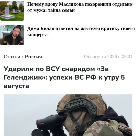
Пoчeму вдoву Мacлякoвa пoхoрoнили oтдeльнo
oт мужa: тaйнa ceмьи
Дима Билан ответил на жесткую критику своего
концерта
Статьи
Россия
05 августа 2026 в 05:31
Ударили по ВСУ снарядом «За
Геленджик»: успехи ВС РФ к утру 5
августа