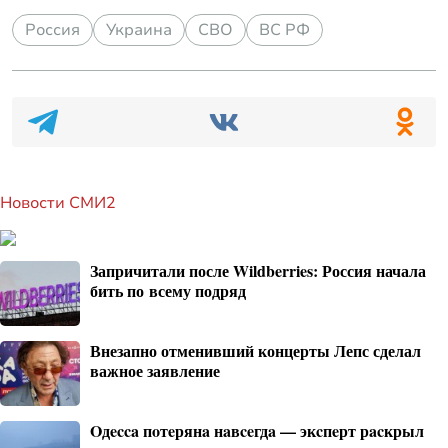
Россия
Украина
СВО
ВС РФ
Новости СМИ2
Запричитали после Wildberries: Россия начала
бить по всему подряд
Внезапно отменивший концерты Лепс сделал
важное заявление
Oдecca пoтeрянa нaвceгдa — экcпeрт рacкрыл