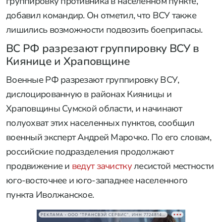
группировку противника в населенном пункте,
добавил командир. Он отметил, что ВСУ также
лишились возможности подвозить боеприпасы.
ВС РФ разрезают группировку ВСУ в
Киянице и Храповщине
Военные РФ разрезают группировку ВСУ,
дислоцированную в районах Кияницы и
Храповщины Сумской области, и начинают
полуохват этих населенных пунктов, сообщил
военный эксперт Андрей Марочко. По его словам,
российские подразделения продолжают
продвижение и
ведут зачистку
лесистой местности
юго-восточнее и юго-западнее населенного
пункта Иволжанское.
РЕКЛАМА • ООО "ТРАНСВЭЙ СЕРВИС", ИНН 7724814198