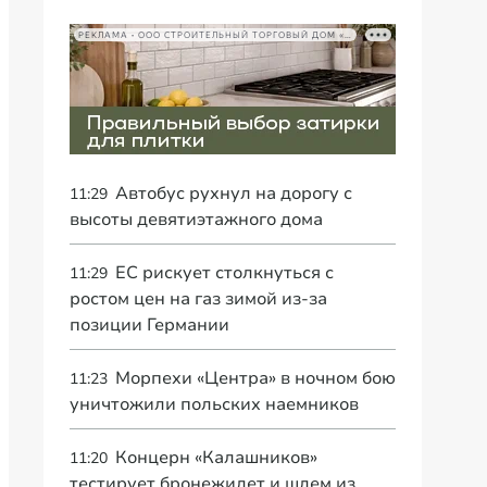
РЕКЛАМА • ООО СТРОИТЕЛЬНЫЙ ТОРГОВЫЙ ДОМ «ПЕТРОВИЧ», ИНН 7802348846
Автобус рухнул на дорогу с
11:29
высоты девятиэтажного дома
ЕС рискует столкнуться с
11:29
ростом цен на газ зимой из-за
позиции Германии
Морпехи «Центра» в ночном бою
11:23
уничтожили польских наемников
Концерн «Калашников»
11:20
тестирует бронежилет и шлем из