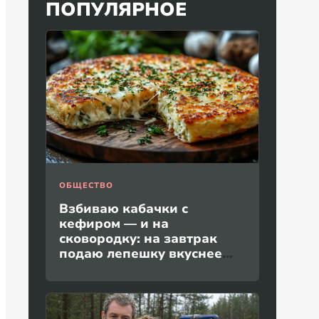
ПОПУЛЯРНОЕ
ОБЩЕСТВО
Взбиваю кабачки с
кефиром — и на
сковородку: на завтрак
подаю лепешку вкуснее
пиццы и без дрожжей