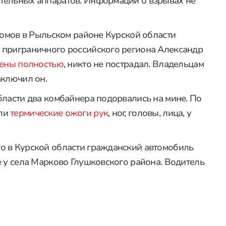
тельных аппаратов. Информации о взрывах не
 домов в Рыльском районе Курской области
 приграничного российского региона Александр
ены полностью
, никто не пострадал. Владельцам
аключил он.
бласти два комбайнера подорвались на мине. По
или
термические ожоги рук
, ног, головы, лица, у
о в Курской области гражданский автомобиль
е у села Марково Глушковского района. Водитель