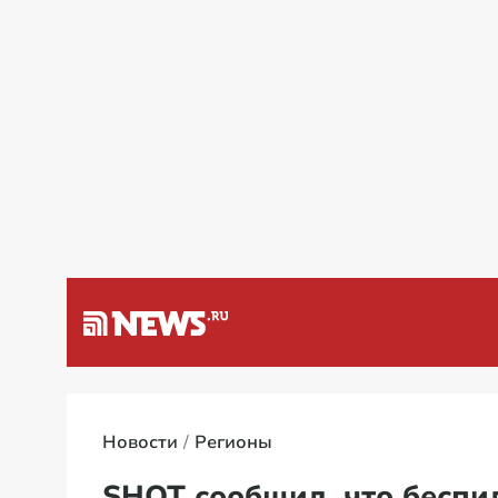
а Венесуэлу
Специальная вое
Новости
Регионы
SHOT сообщил, что беспи