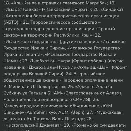
18. «Аль-Каида в странах исламского Магриба»; 19.
«Имарат Кавказ» («Кавказский Эмират»); 20. «Синдикат
«Автономная боевая террористическая организация
(АБТО)»; 21. Террористическое сообщество –
структурное подразделение организации «Правый
сектор» на территории Республики Крым; 22.
«Исламское государство» (другие названия: «Исламское
Государство Ирака и Сирии», «Исламское Государство
Ирака и Леванта», «Исламское Государство Ирака и
Шама»); 23. Джебхат ан-Нусра (Фронт победы) (другие
названия: «Джабха аль-Нусра ли-Ахль аш-Шам» (Фронт
поддержки Великой Сирии); 24. Всероссийское
общественное движение «Народное ополчение имени
К. Минина и Д. Пожарского»; 25. «Аджр от Аллаха
Субхану уа Тагьаля SHAM» (Благословение от Аллаха
милоственного и милосердного СИРИЯ); 26.
Международное религиозное объединение «АУМ
Синрике» (AumShinrikyo, AUM, Aleph); 27. «Муджахеды
джамаата Ат-Тавхида Валь-Джихад»; 28.
«Чистопольский Джамаат»; 29. «Рохнамо ба суи давлати