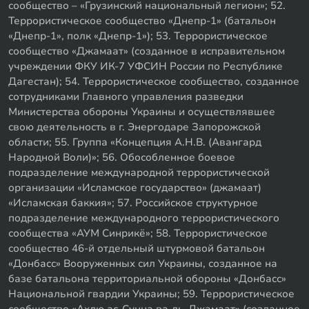
сообщество – «Грузинский национальный легион»; 52.
Террористическое сообщество «Днепр-1» (батальон
«Днепр-1», полк «Днепр-1»); 53. Террористическое
сообщество «Джамаат» (созданное в исправительном
учреждении ФКУ ИК-7 УФСИН России по Республике
Дагестан); 54. Террористическое сообщество, созданное
сотрудниками Главного управления разведки
Министерства обороны Украины и осуществлявшее
свою деятельность в г. Энергодаре Запорожской
области; 55. Группа «Концепция А.Н.В. (Авангард
Народной Воли)»; 56. Обособленное боевое
подразделение международной террористической
организации «Исламское государство» (джамаат)
«Исламская баккия»; 57. Российское структурное
подразделение международного террористического
сообщества «АУМ Синрикё»; 58. Террористическое
сообщество 46-й отдельный штурмовой батальон
«Донбасс» Вооруженных сил Украины, созданное на
базе батальона территориальной обороны «Донбасс»
Национальной гвардии Украины; 59. Террористическое
сообщество «Ахлю ас-Сунна ва-ль-Джамаат» (созданное