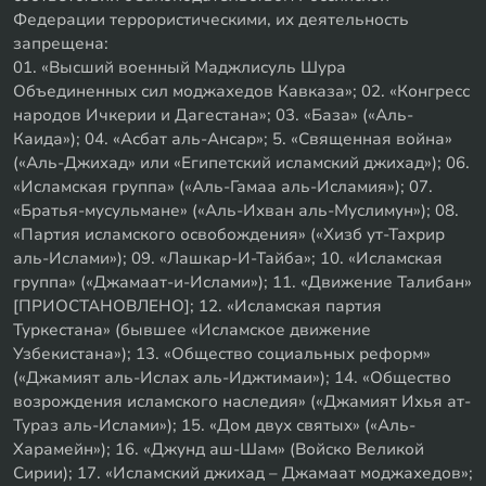
Федерации террористическими, их деятельность
запрещена:
01. «Высший военный Маджлисуль Шура
Объединенных сил моджахедов Кавказа»; 02. «Конгресс
народов Ичкерии и Дагестана»; 03. «База» («Аль-
Каида»); 04. «Асбат аль-Ансар»; 5. «Священная война»
(«Аль-Джихад» или «Египетский исламский джихад»); 06.
«Исламская группа» («Аль-Гамаа аль-Исламия»); 07.
«Братья-мусульмане» («Аль-Ихван аль-Муслимун»); 08.
«Партия исламского освобождения» («Хизб ут-Тахрир
аль-Ислами»); 09. «Лашкар-И-Тайба»; 10. «Исламская
группа» («Джамаат-и-Ислами»); 11. «Движение Талибан»
[ПРИОСТАНОВЛЕНО]; 12. «Исламская партия
Туркестана» (бывшее «Исламское движение
Узбекистана»); 13. «Общество социальных реформ»
(«Джамият аль-Ислах аль-Иджтимаи»); 14. «Общество
возрождения исламского наследия» («Джамият Ихья ат-
Тураз аль-Ислами»); 15. «Дом двух святых» («Аль-
Харамейн»); 16. «Джунд аш-Шам» (Войско Великой
Сирии); 17. «Исламский джихад – Джамаат моджахедов»;