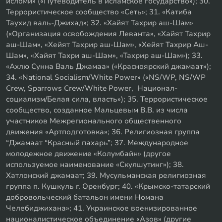
исломи» («Путеводитель в исламское государство»); 30.
Террористическое сообщество «Сеть»; 31. «Катиба
Таухид валь-Джихад»; 32. «Хайят Тахрир аш-Шам»
(«Организация освобождения Леванта», «Хайят Тахрир
аш-Шам», «Хейят Тахрир аш-Шам», «Хейят Тахрир Аш-
Шам», «Хайят Тахри аш-Шам», «Тахрир аш-Шам»); 33.
«Ахлю Сунна Валь Джамаа» («Красноярский джамаат»);
34. «National Socialism/White Power» («NS/WP, NS/WP
Crew, Sparrows Crew/White Power, Национал-
социализм/Белая сила, власть»); 35. Террористическое
сообщество, созданное Мальцевым В.В. из числа
участников Межрегионального общественного
движения «Артподготовка»; 36. Религиозная группа
“Джамаат “Красный пахарь”; 37. Международное
молодежное движение «Колумбайн» (другое
используемое наименование «Скулшутинг»); 38.
Хатлонский джамаат; 39. Мусульманская религиозная
группа п. Кушкуль г. Оренбург; 40. «Крымско-татарский
добровольческий батальон имени Номана
Челебиджихана»; 41. Украинское военизированное
националистическое объединение «Азов» (другие