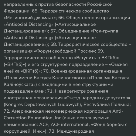
направленных против безопасности Российской
Федерации; 65. Террористическое сообщество
«Мегионский джамаат»; 66. Общественная организация
«Antisocial Distancing» («Антисоциальное
Дистанцирование»); 67. Объединение «Рок-группа
«Antisocial Distancing» («Антисоциальное
Дистанцирование»); 68. Террористическое сообщество –
организация «Форум свободной России»; 69.
Террористическое сообщество «Вступить в ВКП(б)»
(«ВКП(б)») и его структурное подразделение – «Омская
ячейка «ВКП(б)»; 70. Военизированная организация
«Полк имени Кастуся Калиновского» («Полк iмя Кастуся
Калiноўскага») с входящими в нее структурными
подразделениями; 71. Незарегистрированная
иностранная организация «Съезд народных депутатов»
(Kongres Deputowanych Ludowych), Республика Польша;
72. Американская некоммерческая корпорация Anti-
Corruption Foundation, Inc (иные используемые
наименования: ACF, ACF international, «Фонд борьбы с
коррупцией, Инк.»); 73. Международная