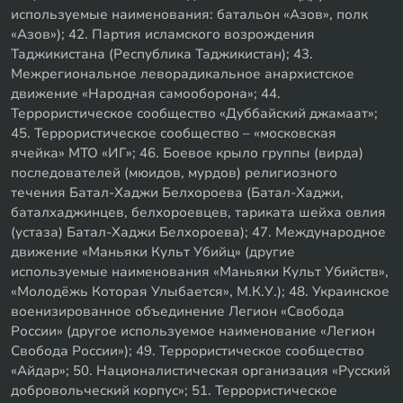
используемые наименования: батальон «Азов», полк
«Азов»); 42. Партия исламского возрождения
Таджикистана (Республика Таджикистан); 43.
Межрегиональное леворадикальное анархистское
движение «Народная самооборона»; 44.
Террористическое сообщество «Дуббайский джамаат»;
45. Террористическое сообщество – «московская
ячейка» МТО «ИГ»; 46. Боевое крыло группы (вирда)
последователей (мюидов, мурдов) религиозного
течения Батал-Хаджи Белхороева (Батал-Хаджи,
баталхаджинцев, белхороевцев, тариката шейха овлия
(устаза) Батал-Хаджи Белхороева); 47. Международное
движение «Маньяки Культ Убийц» (другие
используемые наименования «Маньяки Культ Убийств»,
«Молодёжь Которая Улыбается», М.К.У.); 48. Украинское
военизированное объединение Легион «Свобода
России» (другое используемое наименование «Легион
Свобода России»); 49. Террористическое сообщество
«Айдар»; 50. Националистическая организация «Русский
добровольческий корпус»; 51. Террористическое