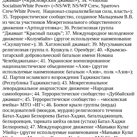
Джамаа» («Красноярский джамаат»); 34. «National
Socialism/White Power» («NS/WP, NS/WP Crew, Sparrows
Crew/White Power, Национал-социализм/Белая сила, власть»);
35. Террористическое сообщество, созданное Мальцевым В.В.
из числа участников Межрегионального общественного
движения «Артподготовка»; 36. Религиозная группа
“Джамаат “Красный пахарь”; 37. Международное молодежное
движение «Колумбайн» (другое используемое наименование
«Скулшутинг»); 38. Хатлонский джамаат; 39. Мусульманская
религиозная группа п. Кушкуль г. Оренбург; 40. «Крымско-
татарский добровольческий батальон имени Номана
Челебиджихана»; 41. Украинское военизированное
националистическое объединение «Азов» (другие
используемые наименования: батальон «Азов», полк «Азов»);
42. Партия исламского возрождения Таджикистана
(Республика Таджикистан); 43. Межрегиональное
леворадикальное анархистское движение «Народная
самооборона»; 44. Террористическое сообщество «Дуббайский
джамаат»; 45. Террористическое сообщество – «московская
ячейка» МТО «ИГ»; 46. Боевое крыло группы (вирда)
последователей (мюидов, мурдов) религиозного течения
Батал-Хаджи Белхороева (Батал-Хаджи, баталхаджинцев,
белхороевцев, тариката шейха овлия (устаза) Батал-Хаджи
Белхороева); 47. Международное движение «Маньяки Культ
Убийц» (другие используемые наименования «Маньяки Культ