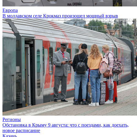
Европа
В молдавском селе Крокмаз произошел мощный взрыв
Регионы
Обстановка в Крыму 9 августа: что с поездами, как доехать,
новое расписание
Казань