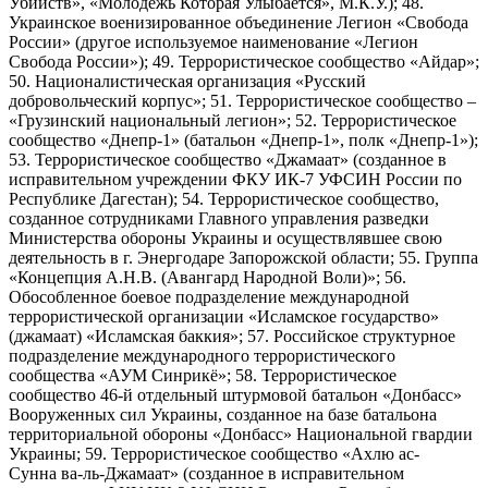
Убийств», «Молодёжь Которая Улыбается», М.К.У.); 48.
Украинское военизированное объединение Легион «Свобода
России» (другое используемое наименование «Легион
Свобода России»); 49. Террористическое сообщество «Айдар»;
50. Националистическая организация «Русский
добровольческий корпус»; 51. Террористическое сообщество –
«Грузинский национальный легион»; 52. Террористическое
сообщество «Днепр-1» (батальон «Днепр-1», полк «Днепр-1»);
53. Террористическое сообщество «Джамаат» (созданное в
исправительном учреждении ФКУ ИК-7 УФСИН России по
Республике Дагестан); 54. Террористическое сообщество,
созданное сотрудниками Главного управления разведки
Министерства обороны Украины и осуществлявшее свою
деятельность в г. Энергодаре Запорожской области; 55. Группа
«Концепция А.Н.В. (Авангард Народной Воли)»; 56.
Обособленное боевое подразделение международной
террористической организации «Исламское государство»
(джамаат) «Исламская баккия»; 57. Российское структурное
подразделение международного террористического
сообщества «АУМ Синрикё»; 58. Террористическое
сообщество 46-й отдельный штурмовой батальон «Донбасс»
Вооруженных сил Украины, созданное на базе батальона
территориальной обороны «Донбасс» Национальной гвардии
Украины; 59. Террористическое сообщество «Ахлю ас-
Сунна ва-ль-Джамаат» (созданное в исправительном