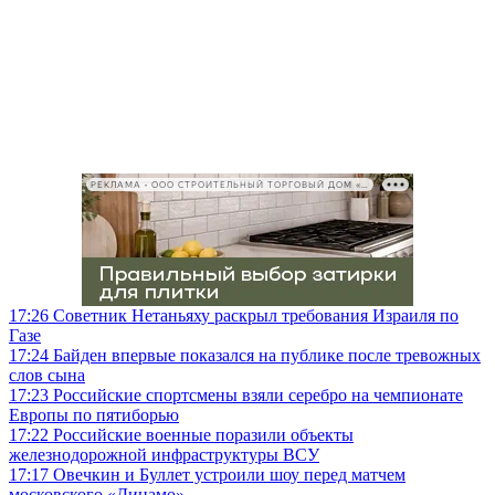
РЕКЛАМА • ООО СТРОИТЕЛЬНЫЙ ТОРГОВЫЙ ДОМ «ПЕТРОВИЧ», ИНН 7802348846
17:26
Советник Нетаньяху раскрыл требования Израиля по
Газе
17:24
Байден впервые показался на публике после тревожных
слов сына
17:23
Российские спортсмены взяли серебро на чемпионате
Европы по пятиборью
17:22
Российские военные поразили объекты
железнодорожной инфраструктуры ВСУ
17:17
Овечкин и Буллет устроили шоу перед матчем
московского «Динамо»