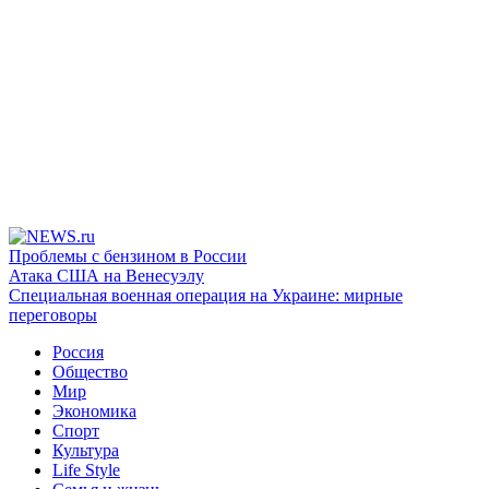
Проблемы с бензином в России
Атака США на Венесуэлу
Специальная военная операция на Украине: мирные
переговоры
Россия
Общество
Мир
Экономика
Спорт
Культура
Life Style