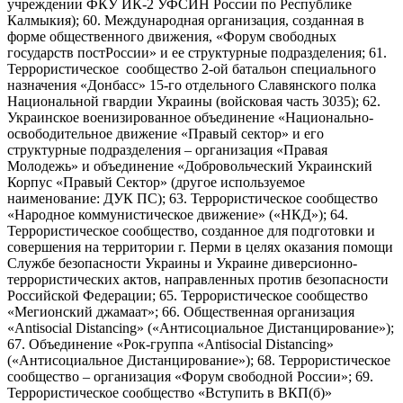
учреждении ФКУ ИК-2 УФСИН России по Республике
Калмыкия); 60. Международная организация, созданная в
форме общественного движения, «Форум свободных
государств постРоссии» и ее структурные подразделения; 61.
Террористическое сообщество 2-ой батальон специального
назначения «Донбасс» 15-го отдельного Славянского полка
Национальной гвардии Украины (войсковая часть 3035); 62.
Украинское военизированное объединение «Национально-
освободительное движение «Правый сектор» и его
структурные подразделения – организация «Правая
Молодежь» и объединение «Добровольческий Украинский
Корпус «Правый Сектор» (другое используемое
наименование: ДУК ПС); 63. Террористическое сообщество
«Народное коммунистическое движение» («НКД»); 64.
Террористическое сообщество, созданное для подготовки и
совершения на территории г. Перми в целях оказания помощи
Службе безопасности Украины и Украине диверсионно-
террористических актов, направленных против безопасности
Российской Федерации; 65. Террористическое сообщество
«Мегионский джамаат»; 66. Общественная организация
«Antisocial Distancing» («Антисоциальное Дистанцирование»);
67. Объединение «Рок-группа «Antisocial Distancing»
(«Антисоциальное Дистанцирование»); 68. Террористическое
сообщество – организация «Форум свободной России»; 69.
Террористическое сообщество «Вступить в ВКП(б)»