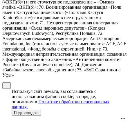
(«ВКП(б)») и его структурное подразделение – «Омская
ячейка «ВКП(б)»; 70. Военизированная организация «Полк
имени Кастуся Калиновского» («Полк iмя Кастуся
Калiноўскага») с входящими в нее структурными
подразделениями; 71. Незарегистрированная иностранная
организация «Съезд народных депутатов» (Kongres
Deputowanych Ludowych), Республика Польша; 72.
Американская некоммерческая корпорация Anti-Corruption
Foundation, Inc (иные используемые наименования: ACF, ACF
international, «Фонд борьбы с коррупцией, Инк.»); 73.
Международная неправительственная организация, созданная
в форме общественного движения, «Антивоенный комитет
России» (Russian antiwar committee); 74. Движение
«Забайкальское левое объединение»; 75. «SxE Соратники с
Уфы»
Используя сайт news.ru, вы соглашаетесь с
использованием файлов cookie, в порядке,
описанном в
Политике обработки персональных
данных
.
Подтверждаю