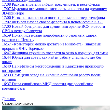
17:08
Раскрыты детали гибели трех человек в реке Сунжа
17:07
Мужчина штамповал пистолеты и кастеты на домашнем
3D-принтере
17:06
Названа главная опасность при смене номера телефона
17:02
Фетисов назвал своего фаворита в новом сезоне КХЛ
17:00
Новый боеприпас для армии, выгорание ВСУ: новости
СВО к вечеру 9 августа
16:59
Появились новые подробности о ракетных ударах
хуситов по Йемену
16:57
«Краматорск можно достать из миномета»: знаковый
прорыв в ДНР, Торецкое
16:47
Женщина случайно превратила окно в ловушку для змеи
16:44
Юрист дал совет, как найти работу специалистам без
опыта
16:40
На нефтяном месторождении в Казахстане произошло
возгорание
16:39
Немецкий завод на Украине остановил работу после
взрывов
16:37
Глава сирийского МИД посетил две российские
военные базы
Дальше
Самое популярное