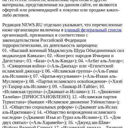
материалы, представленные на данном сайте, не являются
офертой или рекомендацией к покупке или продаже каких-
либо активов.
Редакция NEWS.RU отдельно указывает, что перечисленные
ниже организации включены в
единый федеральный список
организаций, признанных в соответствии с
законодательством Российской Федерации
террористическими, их деятельность запрещена:
01. «Высший военный Маджлисуль Шура Объединенных сил
моджахедов Кавказа»; 02. «Конгресс народов Ичкерии и
Дагестана»; 03. «База» («Аль-Каида»); 04. «Асбат аль-Ансар»;
5. «Священная война» («Аль-Джихад» или «Египетский
исламский джихад»); 06. «Исламская группа» («Аль-Гамаа
аль-Исламия»); 07. «Братья-мусульмане» («Аль-Ихван аль-
Муслимун»); 08. «Партия исламского освобождения» («Хизб
ут-Тахрир аль-Ислами»); 09. «Лашкар-И-Тайба»; 10.
«Исламская группа» («Джамаат-и-Ислами»); 11. «Движение
Талибан» [ПРИОСТАНОВЛЕНО]; 12. «Исламская партия
Туркестана» (бывшее «Исламское движение Узбекистана»);
13. «Общество социальных реформ» («Джамият аль-Ислах
аль-Иджтимаи»); 14. «Общество возрождения исламского
наследия» («Джамият Ихья ат-Тураз аль-Ислами»); 15. «Дом
двух святых» («Аль-Харамейн»); 16. «Джунд аш-Шам»
(Войско Великой Сирии); 17. «Исламский джихад – Джамаат