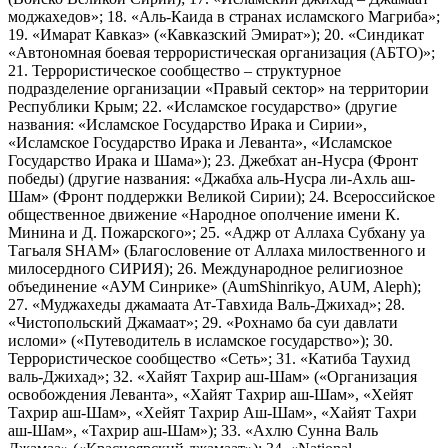
моджахедов»; 18. «Аль-Каида в странах исламского Магриба»;
19. «Имарат Кавказ» («Кавказский Эмират»); 20. «Синдикат
«Автономная боевая террористическая организация (АБТО)»;
21. Террористическое сообщество – структурное
подразделение организации «Правый сектор» на территории
Республики Крым; 22. «Исламское государство» (другие
названия: «Исламское Государство Ирака и Сирии»,
«Исламское Государство Ирака и Леванта», «Исламское
Государство Ирака и Шама»); 23. Джебхат ан-Нусра (Фронт
победы) (другие названия: «Джабха аль-Нусра ли-Ахль аш-
Шам» (Фронт поддержки Великой Сирии); 24. Всероссийское
общественное движение «Народное ополчение имени К.
Минина и Д. Пожарского»; 25. «Аджр от Аллаха Субхану уа
Тагьаля SHAM» (Благословение от Аллаха милоственного и
милосердного СИРИЯ); 26. Международное религиозное
объединение «АУМ Синрике» (AumShinrikyo, AUM, Aleph);
27. «Муджахеды джамаата Ат-Тавхида Валь-Джихад»; 28.
«Чистопольский Джамаат»; 29. «Рохнамо ба суи давлати
исломи» («Путеводитель в исламское государство»); 30.
Террористическое сообщество «Сеть»; 31. «Катиба Таухид
валь-Джихад»; 32. «Хайят Тахрир аш-Шам» («Организация
освобождения Леванта», «Хайят Тахрир аш-Шам», «Хейят
Тахрир аш-Шам», «Хейят Тахрир Аш-Шам», «Хайят Тахри
аш-Шам», «Тахрир аш-Шам»); 33. «Ахлю Сунна Валь