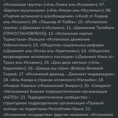
«Исламская группа» («Аль-Гамаа аль-Исламия»); 07.
«Братья-мусульмане» («Аль-Ихван аль-Муслимун»); 08.
«Партия исламского освобождения» («Хизб ут-Тахрир
аль-Ислами»); 09. «Лашкар-И-Тайба»; 10. «Исламская
группа» («Джамаат-и-Ислами»); 11. «Движение Талибан»
[ПРИОСТАНОВЛЕНО]; 12. «Исламская партия
Туркестана» (бывшее «Исламское движение
Узбекистана»); 13. «Общество социальных реформ»
(«Джамият аль-Ислах аль-Иджтимаи»); 14. «Общество
возрождения исламского наследия» («Джамият Ихья ат-
Тураз аль-Ислами»); 15. «Дом двух святых» («Аль-
Харамейн»); 16. «Джунд аш-Шам» (Войско Великой
Сирии); 17. «Исламский джихад – Джамаат моджахедов»;
18. «Аль-Каида в странах исламского Магриба»; 19.
«Имарат Кавказ» («Кавказский Эмират»); 20. «Синдикат
«Автономная боевая террористическая организация
(АБТО)»; 21. Террористическое сообщество –
структурное подразделение организации «Правый
сектор» на территории Республики Крым; 22.
«Исламское государство» (другие названия: «Исламское