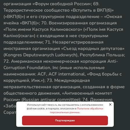
организация «Форум свободной России»; 69.
Террористическое сообщество «Вступить в ВКП(б)»
(«ВКП(б)») и его структурное подразделение – «Омская
ячейка «ВКП(б)»; 70. Военизированная организация
«Полк имени Кастуся Калиновского» («Полк iмя Кастуся
Калiноўскага») с входящими в нее структурными
подразделениями; 71. Незарегистрированная
иностранная организация «Съезд народных депутатов»
(Kongres Deputowanych Ludowych), Республика Польша;
72. Американская некоммерческая корпорация Anti-
Corruption Foundation, Inc (иные используемые
наименования: ACF, ACF international, «Фонд борьбы с
коррупцией, Инк.»); 73. Международная
неправительственная организация, созданная в форме
общественного движения, «Антивоенный комитет
России» (Russian antiwar committee); 74. Движение
Используя сайт news.ru, вы соглашаетесь с использованием
«Забайкальское левое объединение»; 75. «SxE
файлов cookie, в порядке, описанном в
Политике обработки
Соратники с Уфы»
персональных данных
.
Подтверждаю