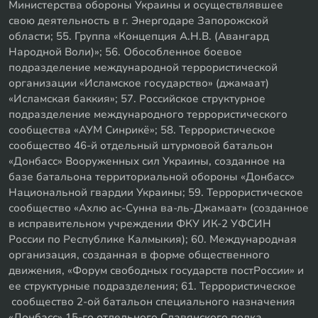
Министерства обороны Украины и осуществлявшее
свою деятельность в г. Энергодаре Запорожской
области; 55. Группа «Концепция А.Н.В. (Авангард
Народной Воли)»; 56. Обособленное боевое
подразделение международной террористической
организации «Исламское государство» (джамаат)
«Исламская баккия»; 57. Российское структурное
подразделение международного террористического
сообщества «АУМ Синрикё»; 58. Террористическое
сообщество 46-й отдельный штурмовой батальон
«Донбасс» Вооруженных сил Украины, созданное на
базе батальона территориальной обороны «Донбасс»
Национальной гвардии Украины; 59. Террористическое
сообщество «Ахлю ас-Сунна ва-ль-Джамаат» (созданное
в исправительном учреждении ФКУ ИК-2 УФСИН
России по Республике Калмыкия); 60. Международная
организация, созданная в форме общественного
движения, «Форум свободных государств постРоссии» и
ее структурные подразделения; 61. Террористическое
сообщество 2-ой батальон специального назначения
«Донбасс» 15-го отдельного Славянского полка