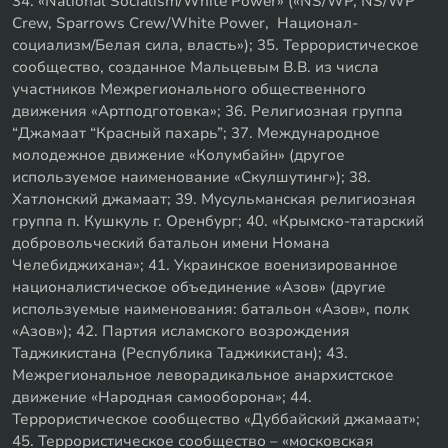
34. «National Socialism/White Power» («NS/WP, NS/WP
Crew, Sparrows Crew/White Power, Национал-
социализм/Белая сила, власть»); 35. Террористическое
сообщество, созданное Мальцевым В.В. из числа
участников Межрегионального общественного
движения «Артподготовка»; 36. Религиозная группа
“Джамаат “Красный пахарь”; 37. Международное
молодежное движение «Колумбайн» (другое
используемое наименование «Скулшутинг»); 38.
Хатлонский джамаат; 39. Мусульманская религиозная
группа п. Кушкуль г. Оренбург; 40. «Крымско-татарский
добровольческий батальон имени Номана
Челебиджихана»; 41. Украинское военизированное
националистическое объединение «Азов» (другие
используемые наименования: батальон «Азов», полк
«Азов»); 42. Партия исламского возрождения
Таджикистана (Республика Таджикистан); 43.
Межрегиональное леворадикальное анархистское
движение «Народная самооборона»; 44.
Террористическое сообщество «Дуббайский джамаат»;
45. Террористическое сообщество – «московская