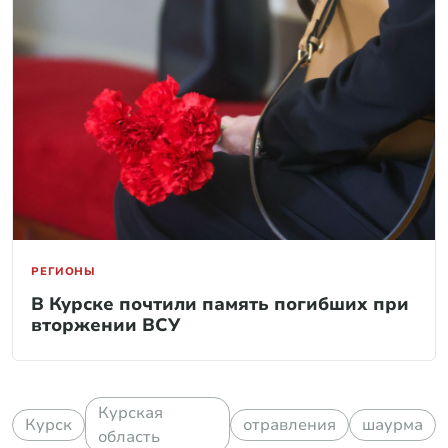
РЕГИОНЫ
В Курске почтили память погибших при
вторжении ВСУ
Курская
Курск
отравления
шаурма
область