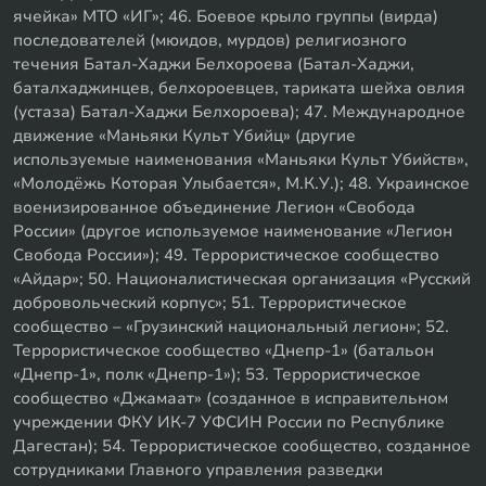
ячейка» МТО «ИГ»; 46. Боевое крыло группы (вирда)
последователей (мюидов, мурдов) религиозного
течения Батал-Хаджи Белхороева (Батал-Хаджи,
баталхаджинцев, белхороевцев, тариката шейха овлия
(устаза) Батал-Хаджи Белхороева); 47. Международное
движение «Маньяки Культ Убийц» (другие
используемые наименования «Маньяки Культ Убийств»,
«Молодёжь Которая Улыбается», М.К.У.); 48. Украинское
военизированное объединение Легион «Свобода
России» (другое используемое наименование «Легион
Свобода России»); 49. Террористическое сообщество
«Айдар»; 50. Националистическая организация «Русский
добровольческий корпус»; 51. Террористическое
сообщество – «Грузинский национальный легион»; 52.
Террористическое сообщество «Днепр-1» (батальон
«Днепр-1», полк «Днепр-1»); 53. Террористическое
сообщество «Джамаат» (созданное в исправительном
учреждении ФКУ ИК-7 УФСИН России по Республике
Дагестан); 54. Террористическое сообщество, созданное
сотрудниками Главного управления разведки