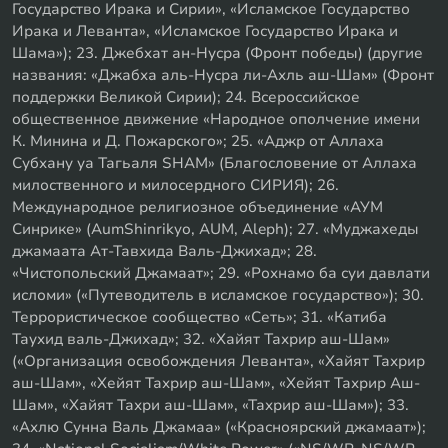
Государство Ирака и Сирии», «Исламское Государство
Ирака и Леванта», «Исламское Государство Ирака и
Шама»); 23. Джебхат ан-Нусра (Фронт победы) (другие
названия: «Джабха аль-Нусра ли-Ахль аш-Шам» (Фронт
поддержки Великой Сирии); 24. Всероссийское
общественное движение «Народное ополчение имени
К. Минина и Д. Пожарского»; 25. «Аджр от Аллаха
Субхану уа Тагьаля SHAM» (Благословение от Аллаха
милоственного и милосердного СИРИЯ); 26.
Международное религиозное объединение «АУМ
Синрике» (AumShinrikyo, AUM, Aleph); 27. «Муджахеды
джамаата Ат-Тавхида Валь-Джихад»; 28.
«Чистопольский Джамаат»; 29. «Рохнамо ба суи давлати
исломи» («Путеводитель в исламское государство»); 30.
Террористическое сообщество «Сеть»; 31. «Катиба
Таухид валь-Джихад»; 32. «Хайят Тахрир аш-Шам»
(«Организация освобождения Леванта», «Хайят Тахрир
аш-Шам», «Хейят Тахрир аш-Шам», «Хейят Тахрир Аш-
Шам», «Хайят Тахри аш-Шам», «Тахрир аш-Шам»); 33.
«Ахлю Сунна Валь Джамаа» («Красноярский джамаат»);