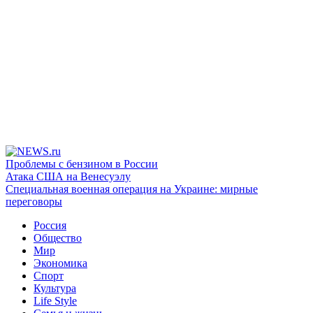
Проблемы с бензином в России
Атака США на Венесуэлу
Специальная военная операция на Украине: мирные
переговоры
Россия
Общество
Мир
Экономика
Спорт
Культура
Life Style