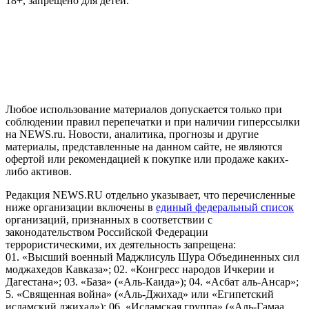
18+, запрещено для детей.
На информационном ресурсе NEWS.RU применяются
рекомендательные технологии (информационные технологии
предоставления информации на основе сбора, систематизации
и анализа сведений, относящихся к предпочтениям
пользователей сети "Интернет", находящихся на территории
Российской Федерации)
Любое использование материалов допускается только при
соблюдении правил перепечатки и при наличии гиперссылки
на NEWS.ru. Новости, аналитика, прогнозы и другие
материалы, представленные на данном сайте, не являются
офертой или рекомендацией к покупке или продаже каких-
либо активов.
Редакция NEWS.RU отдельно указывает, что перечисленные
ниже организации включены в
единый федеральный список
организаций, признанных в соответствии с
законодательством Российской Федерации
террористическими, их деятельность запрещена:
01. «Высший военный Маджлисуль Шура Объединенных сил
моджахедов Кавказа»; 02. «Конгресс народов Ичкерии и
Дагестана»; 03. «База» («Аль-Каида»); 04. «Асбат аль-Ансар»;
5. «Священная война» («Аль-Джихад» или «Египетский
исламский джихад»); 06. «Исламская группа» («Аль-Гамаа