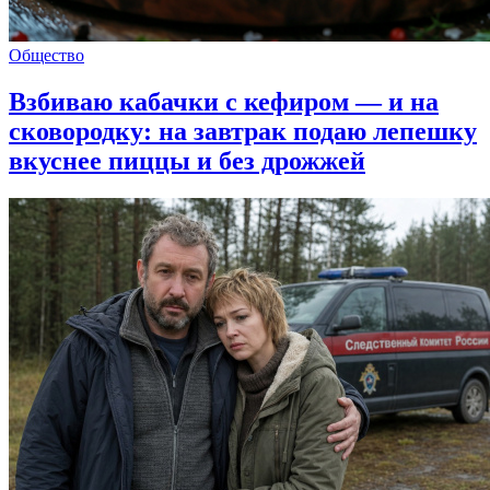
Общество
Взбиваю кабачки с кефиром — и на
сковородку: на завтрак подаю лепешку
вкуснее пиццы и без дрожжей