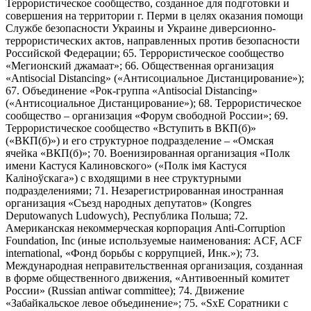
Террористическое сообщество, созданное для подготовки и
совершения на территории г. Перми в целях оказания помощи
Службе безопасности Украины и Украине диверсионно-
террористических актов, направленных против безопасности
Российской Федерации; 65. Террористическое сообщество
«Мегионский джамаат»; 66. Общественная организация
«Antisocial Distancing» («Антисоциальное Дистанцирование»);
67. Объединение «Рок-группа «Antisocial Distancing»
(«Антисоциальное Дистанцирование»); 68. Террористическое
сообщество – организация «Форум свободной России»; 69.
Террористическое сообщество «Вступить в ВКП(б)»
(«ВКП(б)») и его структурное подразделение – «Омская
ячейка «ВКП(б)»; 70. Военизированная организация «Полк
имени Кастуся Калиновского» («Полк iмя Кастуся
Калiноўскага») с входящими в нее структурными
подразделениями; 71. Незарегистрированная иностранная
организация «Съезд народных депутатов» (Kongres
Deputowanych Ludowych), Республика Польша; 72.
Американская некоммерческая корпорация Anti-Corruption
Foundation, Inc (иные используемые наименования: ACF, ACF
international, «Фонд борьбы с коррупцией, Инк.»); 73.
Международная неправительственная организация, созданная
в форме общественного движения, «Антивоенный комитет
России» (Russian antiwar committee); 74. Движение
«Забайкальское левое объединение»; 75. «SxE Соратники с