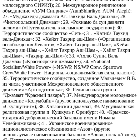
милосердного СИРИЯ); 26. Международное религиозное
объединение «АУМ Синрике» (AumShinrikyo, AUM, Aleph);
27. «Муджахеды джамаата Ат-Тавхида Валь-Джихад»; 28.
«Чистопольский Джамаат»; 29. «Рохнамо ба суи давлати
исломи» («Путеводитель в исламское государство»); 30.
Террористическое сообщество «Сеть»; 31. «Катиба Таухид
валь-Джихад»; 32. «Хайят Тахрир аш-Шам» («Организация
освобождения Леванта», «Хайят Тахрир аш-Шам», «Хейят
Тахрир аш-Шам», «Хейят Тахрир Аш-Шам», «Хайят Тахри
аш-Шам», «Тахрир аш-Шам»); 33. «Ахлю Сунна Валь
Джамаа» («Красноярский джамаат»); 34. «National
Socialism/White Power» («NS/WP, NS/WP Crew, Sparrows
Crew/White Power, Национал-социализм/Белая сила, власть»);
35. Террористическое сообщество, созданное Мальцевым В.В.
из числа участников Межрегионального общественного
движения «Артподготовка»; 36. Религиозная группа
“Джамаат “Красный пахарь”; 37. Международное молодежное
движение «Колумбайн» (другое используемое наименование
«Скулшутинг»); 38. Хатлонский джамаат; 39. Мусульманская
религиозная группа п. Кушкуль г. Оренбург; 40. «Крымско-
татарский добровольческий батальон имени Номана
Челебиджихана»; 41. Украинское военизированное
националистическое объединение «Азов» (другие
используемые наименования: батальон «Азов», полк «Азов»);