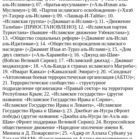
аль-Исламия»); 07. «Братья-мусульмане» («Аль-Ихван аль-
Муслимун»); 08. «Партия исламского освобождения» («Хизб
ут-Тахрир аль-Ислами»); 09. «Лашкар-И-Тайба»; 10.
«Исламская группа» («Джамаат-и-Ислами»); 11. «Движение
Талибан» [ПРИОСТАНОВЛЕНО]; 12. «Исламская партия
Туркестана» (бывшее «Исламское движение Узбекистана»);
13. «Общество социальных реформ» («Джамият аль-Ислах
аль-Иджтимаи»); 14. «Общество возрождения исламского
наследия» («Джамият Ихья ат-Тураз аль-Ислами»); 15. «Дом
двух святых» («Аль-Харамейн»); 16. «Джунд аш-Шам»
(Войско Великой Сирии); 17. «Исламский джихад – Джамаат
моджахедов»; 18. «Аль-Каида в странах исламского Магриба»;
19. «Имарат Кавказ» («Кавказский Эмират»); 20. «Синдикат
«Автономная боевая террористическая организация (АБТО)»;
21. Террористическое сообщество – структурное
подразделение организации «Правый сектор» на территории
Республики Крым; 22. «Исламское государство» (другие
названия: «Исламское Государство Ирака и Сирии»,
«Исламское Государство Ирака и Леванта», «Исламское
Государство Ирака и Шама»); 23. Джебхат ан-Нусра (Фронт
победы) (другие названия: «Джабха аль-Нусра ли-Ахль аш-
Шам» (Фронт поддержки Великой Сирии); 24. Всероссийское
общественное движение «Народное ополчение имени К.
Минина и Д. Пожарского»; 25. «Аджр от Аллаха Субхану уа
Тагьаля SHAM» (Благословение от Аллаха милоственного и