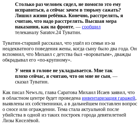
Столько раз человек сидел, не помогло это ему
исправиться, а сейчас зачем в тюрьму сажать?
Лишил жизни ребёнка. Конечно, расстрелять, я
считаю, что надо расстрелять. Высшая мера
наказания, как на фронте
, —
сообщил
телеканалу Saratov.24 Туватин.
Туватин-старший рассказал, что ушёл из семьи из-за
неадекватного поведения жены, когда сыну было два года. Он
вспомнил, что Михаил с детства был «вороватым», дважды
обкрадывал его «по-крупному».
У меня в голове не укладывается. Мне так
плохо сейчас, я считаю, что он мне не сын
, —
сказал Туватин.
Как писал News.ru, глава Саратова Михаил Исаев заявил, что
в областном центре будет проведена
инвентаризация гаражей
,
выявлены их собственники, а в дальнейшем поставлен вопрос
о сносе или ограждении. Тема стала актуальной после
убийства в одной из таких построек города девятилетней
Лизы Киселёвой.