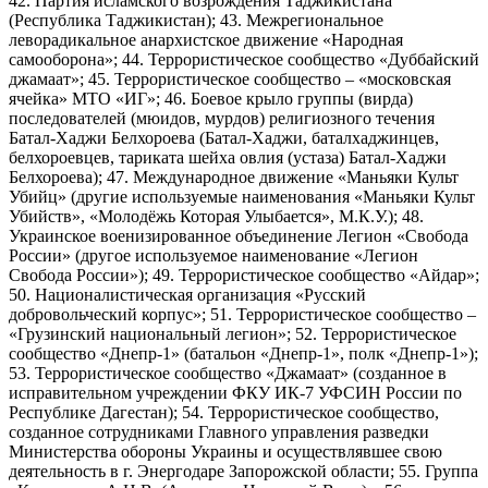
42. Партия исламского возрождения Таджикистана
(Республика Таджикистан); 43. Межрегиональное
леворадикальное анархистское движение «Народная
самооборона»; 44. Террористическое сообщество «Дуббайский
джамаат»; 45. Террористическое сообщество – «московская
ячейка» МТО «ИГ»; 46. Боевое крыло группы (вирда)
последователей (мюидов, мурдов) религиозного течения
Батал-Хаджи Белхороева (Батал-Хаджи, баталхаджинцев,
белхороевцев, тариката шейха овлия (устаза) Батал-Хаджи
Белхороева); 47. Международное движение «Маньяки Культ
Убийц» (другие используемые наименования «Маньяки Культ
Убийств», «Молодёжь Которая Улыбается», М.К.У.); 48.
Украинское военизированное объединение Легион «Свобода
России» (другое используемое наименование «Легион
Свобода России»); 49. Террористическое сообщество «Айдар»;
50. Националистическая организация «Русский
добровольческий корпус»; 51. Террористическое сообщество –
«Грузинский национальный легион»; 52. Террористическое
сообщество «Днепр-1» (батальон «Днепр-1», полк «Днепр-1»);
53. Террористическое сообщество «Джамаат» (созданное в
исправительном учреждении ФКУ ИК-7 УФСИН России по
Республике Дагестан); 54. Террористическое сообщество,
созданное сотрудниками Главного управления разведки
Министерства обороны Украины и осуществлявшее свою
деятельность в г. Энергодаре Запорожской области; 55. Группа