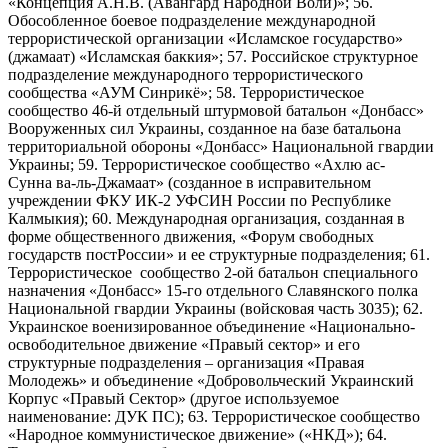
«Концепция А.Н.В. (Авангард Народной Воли)»; 56.
Обособленное боевое подразделение международной
террористической организации «Исламское государство»
(джамаат) «Исламская баккия»; 57. Российское структурное
подразделение международного террористического
сообщества «АУМ Синрикё»; 58. Террористическое
сообщество 46-й отдельный штурмовой батальон «Донбасс»
Вооруженных сил Украины, созданное на базе батальона
территориальной обороны «Донбасс» Национальной гвардии
Украины; 59. Террористическое сообщество «Ахлю ас-
Сунна ва-ль-Джамаат» (созданное в исправительном
учреждении ФКУ ИК-2 УФСИН России по Республике
Калмыкия); 60. Международная организация, созданная в
форме общественного движения, «Форум свободных
государств постРоссии» и ее структурные подразделения; 61.
Террористическое сообщество 2-ой батальон специального
назначения «Донбасс» 15-го отдельного Славянского полка
Национальной гвардии Украины (войсковая часть 3035); 62.
Украинское военизированное объединение «Национально-
освободительное движение «Правый сектор» и его
структурные подразделения – организация «Правая
Молодежь» и объединение «Добровольческий Украинский
Корпус «Правый Сектор» (другое используемое
наименование: ДУК ПС); 63. Террористическое сообщество
«Народное коммунистическое движение» («НКД»); 64.