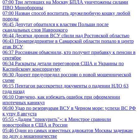
07:00
Три летевших на Москву БПЛА уничтожены силами
ПВО Минобороны
07:00
Назван способ воспитать дружелюбную кошку любой
породы
06:45
Депутат обратился к властям Польши после
скандальных слов Навроцкого
06:44
Десятки дронов ВСУ сбили над Ростовской областью
06:43
Промпредприятие в Самарской области попало в центр
атак ВСУ
06:37
Россиянам объяснили, кто получит прибавку к пенсии в
сентябре
06:34
Раскрыты детали переговоров США и Украины по
Каспийскому консорциуму
06:30
Доцент предупредил россиян о новой мошеннической
схеме
06:15
Пентагон рассекретил документы о падении НЛО 63
года назад
06:10
Озвучено, как избежать ошибок при оформлении
ипотечных каникул
06:00
Удар по резервуарам ВСУ в Черном море: успехи ВС РФ
к утру 8 августа
05:55
«Дадим "прикурить"»: в Минстрое сравнили
новостройки в США и России
05:46
Один из самых известных адвокатов Москвы задержан
по делу о мошенничестве