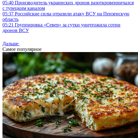
05:40
Производитель украинских дронов разоткровенничался
с турецким каналом
05:37
Российские силы отразили атаку ВСУ на Пензенскую
область
05:21
Группировка «Север» за сутки уничтожила сотни
дронов ВСУ
Дальше
Самое популярное