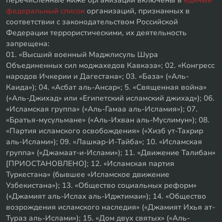
перечисленные ниже организации включены в
единый
федеральный список
организаций, признанных в
соответствии с законодательством Российской
Федерации террористическими, их деятельность
запрещена:
01. «Высший военный Маджлисуль Шура
Объединенных сил моджахедов Кавказа»; 02. «Конгресс
народов Ичкерии и Дагестана»; 03. «База» («Аль-
Каида»); 04. «Асбат аль-Ансар»; 5. «Священная война»
(«Аль-Джихад» или «Египетский исламский джихад»); 06.
«Исламская группа» («Аль-Гамаа аль-Исламия»); 07.
«Братья-мусульмане» («Аль-Ихван аль-Муслимун»); 08.
«Партия исламского освобождения» («Хизб ут-Тахрир
аль-Ислами»); 09. «Лашкар-И-Тайба»; 10. «Исламская
группа» («Джамаат-и-Ислами»); 11. «Движение Талибан»
[ПРИОСТАНОВЛЕНО]; 12. «Исламская партия
Туркестана» (бывшее «Исламское движение
Узбекистана»); 13. «Общество социальных реформ»
(«Джамият аль-Ислах аль-Иджтимаи»); 14. «Общество
возрождения исламского наследия» («Джамият Ихья ат-
Тураз аль-Ислами»); 15. «Дом двух святых» («Аль-