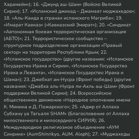
Харамейн»); 16. «Джунд аш-Шам» (Войско Великой
Сирии); 17. «Исламский джихад – Джамаат моджахедов»;
18. «Аль-Каида в странах исламского Магриба»; 19.
«Имарат Кавказ» («Кавказский Эмират»); 20. «Синдикат
«Автономная боевая террористическая организация
(АБТО)»; 21. Террористическое сообщество –
структурное подразделение организации «Правый
сектор» на территории Республики Крым; 22.
«Исламское государство» (другие названия: «Исламское
Государство Ирака и Сирии», «Исламское Государство
Ирака и Леванта», «Исламское Государство Ирака и
Шама»); 23. Джебхат ан-Нусра (Фронт победы) (другие
названия: «Джабха аль-Нусра ли-Ахль аш-Шам» (Фронт
поддержки Великой Сирии); 24. Всероссийское
общественное движение «Народное ополчение имени
К. Минина и Д. Пожарского»; 25. «Аджр от Аллаха
Субхану уа Тагьаля SHAM» (Благословение от Аллаха
милоственного и милосердного СИРИЯ); 26.
Международное религиозное объединение «АУМ
Синрике» (AumShinrikyo, AUM, Aleph); 27. «Муджахеды