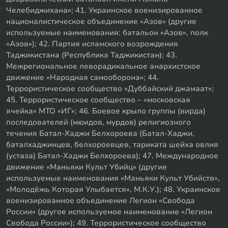
Челебиджихана»; 41. Украинское военизированное
националистическое объединение «Азов» (другие
используемые наименования: батальон «Азов», полк
«Азов»); 42. Партия исламского возрождения
Таджикистана (Республика Таджикистан); 43.
Межрегиональное леворадикальное анархистское
движение «Народная самооборона»; 44.
Террористическое сообщество «Дуббайский джамаат»;
45. Террористическое сообщество – «московская
ячейка» МТО «ИГ»; 46. Боевое крыло группы (вирда)
последователей (мюидов, мурдов) религиозного
течения Батал-Хаджи Белхороева (Батал-Хаджи,
баталхаджинцев, белхороевцев, тариката шейха овлия
(устаза) Батал-Хаджи Белхороева); 47. Международное
движение «Маньяки Культ Убийц» (другие
используемые наименования «Маньяки Культ Убийств»,
«Молодёжь Которая Улыбается», М.К.У.); 48. Украинское
военизированное объединение Легион «Свобода
России» (другое используемое наименование «Легион
Свобода России»); 49. Террористическое сообщество