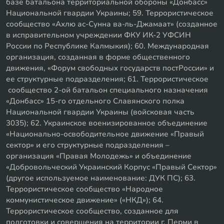
базе батальона территориальной обороны «Донбасс»
Национальной гвардии Украины; 59. Террористическое
сообщество «Ахлю ас-Сунна ва-ль-Джамаат» (созданное
в исправительном учреждении ФКУ ИК-2 УФСИН
России по Республике Калмыкия); 60. Международная
организация, созданная в форме общественного
движения, «Форум свободных государств постРоссии» и
ее структурные подразделения; 61. Террористическое
сообщество 2-ой батальон специального назначения
«Донбасс» 15-го отдельного Славянского полка
Национальной гвардии Украины (войсковая часть
3035); 62. Украинское военизированное объединение
«Национально-освободительное движение «Правый
сектор» и его структурные подразделения –
организация «Правая Молодежь» и объединение
«Добровольческий Украинский Корпус «Правый Сектор»
(другое используемое наименование: ДУК ПС); 63.
Террористическое сообщество «Народное
коммунистическое движение» («НКД»); 64.
Террористическое сообщество, созданное для
подготовки и совершения на территории г. Перми в