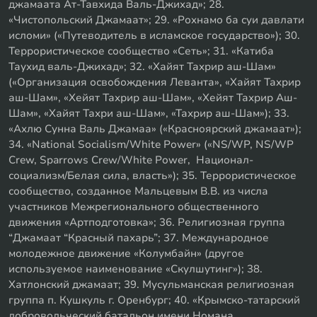
джамаата Ат-Тавхида Валь-Джихад»; 28.
«Чистопольский Джамаат»; 29. «Рохнамо ба суи давлати
исломи» («Путеводитель в исламское государство»); 30.
Террористическое сообщество «Сеть»; 31. «Катиба
Таухид валь-Джихад»; 32. «Хайят Тахрир аш-Шам»
(«Организация освобождения Леванта», «Хайят Тахрир
аш-Шам», «Хейят Тахрир аш-Шам», «Хейят Тахрир Аш-
Шам», «Хайят Тахри аш-Шам», «Тахрир аш-Шам»); 33.
«Ахлю Сунна Валь Джамаа» («Красноярский джамаат»);
34. «National Socialism/White Power» («NS/WP, NS/WP
Crew, Sparrows Crew/White Power, Национал-
социализм/Белая сила, власть»); 35. Террористическое
сообщество, созданное Мальцевым В.В. из числа
участников Межрегионального общественного
движения «Артподготовка»; 36. Религиозная группа
“Джамаат “Красный пахарь”; 37. Международное
молодежное движение «Колумбайн» (другое
используемое наименование «Скулшутинг»); 38.
Хатлонский джамаат; 39. Мусульманская религиозная
группа п. Кушкуль г. Оренбург; 40. «Крымско-татарский
добровольческий батальон имени Номана