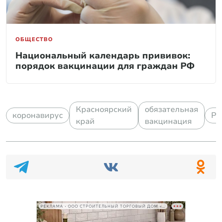
ОБЩЕСТВО
Национальный календарь прививок:
порядок вакцинации для граждан РФ
Красноярский
обязательная
коронавирус
Ро
край
вакцинация
РЕКЛАМА • ООО СТРОИТЕЛЬНЫЙ ТОРГОВЫЙ ДОМ «ПЕТРОВИЧ», ИНН 7802348846