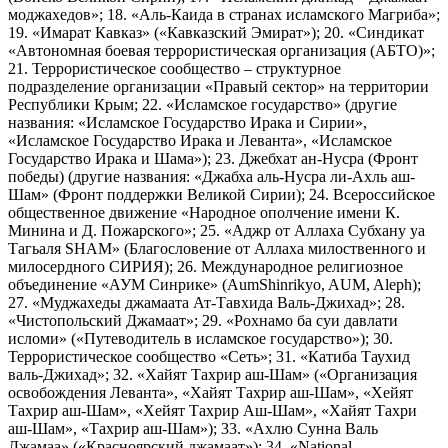
моджахедов»; 18. «Аль-Каида в странах исламского Магриба»;
19. «Имарат Кавказ» («Кавказский Эмират»); 20. «Синдикат
«Автономная боевая террористическая организация (АБТО)»;
21. Террористическое сообщество – структурное
подразделение организации «Правый сектор» на территории
Республики Крым; 22. «Исламское государство» (другие
названия: «Исламское Государство Ирака и Сирии»,
«Исламское Государство Ирака и Леванта», «Исламское
Государство Ирака и Шама»); 23. Джебхат ан-Нусра (Фронт
победы) (другие названия: «Джабха аль-Нусра ли-Ахль аш-
Шам» (Фронт поддержки Великой Сирии); 24. Всероссийское
общественное движение «Народное ополчение имени К.
Минина и Д. Пожарского»; 25. «Аджр от Аллаха Субхану уа
Тагьаля SHAM» (Благословение от Аллаха милоственного и
милосердного СИРИЯ); 26. Международное религиозное
объединение «АУМ Синрике» (AumShinrikyo, AUM, Aleph);
27. «Муджахеды джамаата Ат-Тавхида Валь-Джихад»; 28.
«Чистопольский Джамаат»; 29. «Рохнамо ба суи давлати
исломи» («Путеводитель в исламское государство»); 30.
Террористическое сообщество «Сеть»; 31. «Катиба Таухид
валь-Джихад»; 32. «Хайят Тахрир аш-Шам» («Организация
освобождения Леванта», «Хайят Тахрир аш-Шам», «Хейят
Тахрир аш-Шам», «Хейят Тахрир Аш-Шам», «Хайят Тахри
аш-Шам», «Тахрир аш-Шам»); 33. «Ахлю Сунна Валь
Джамаа» («Красноярский джамаат»); 34. «National