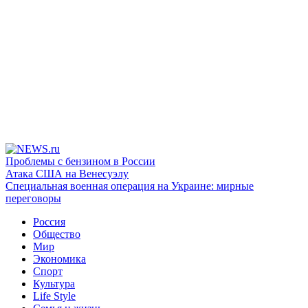
Проблемы с бензином в России
Атака США на Венесуэлу
Специальная военная операция на Украине: мирные
переговоры
Россия
Общество
Мир
Экономика
Спорт
Культура
Life Style