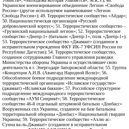
Убийств», «Молодёжь Которая Улыбается», М.К.У.); 48.
Украинское военизированное объединение Легион «Свобода
России» (другое используемое наименование «Легион
Свобода России»); 49. Террористическое сообщество «Айдар»;
50. Националистическая организация «Русский
добровольческий корпус»; 51. Террористическое сообщество –
«Грузинский национальный легион»; 52. Террористическое
сообщество «Днепр-1» (батальон «Днепр-1», полк «Днепр-1»);
53. Террористическое сообщество «Джамаат» (созданное в
исправительном учреждении ФКУ ИК-7 УФСИН России по
Республике Дагестан); 54. Террористическое сообщество,
созданное сотрудниками Главного управления разведки
Министерства обороны Украины и осуществлявшее свою
деятельность в г. Энергодаре Запорожской области; 55. Группа
«Концепция А.Н.В. (Авангард Народной Воли)»; 56.
Обособленное боевое подразделение международной
террористической организации «Исламское государство»
(джамаат) «Исламская баккия»; 57. Российское структурное
подразделение международного террористического
сообщества «АУМ Синрикё»; 58. Террористическое
сообщество 46-й отдельный штурмовой батальон «Донбасс»
Вооруженных сил Украины, созданное на базе батальона
территориальной обороны «Донбасс» Национальной гвардии
Украины; 59. Террористическое сообщество «Ахлю ас-
Сунна ва-ль-Джамаат» (созданное в исправительном