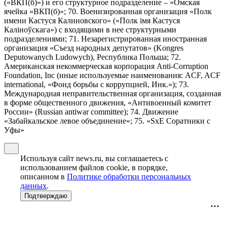
(«ВКП(б)») и его структурное подразделение – «Омская
ячейка «ВКП(б)»; 70. Военизированная организация «Полк
имени Кастуся Калиновского» («Полк iмя Кастуся
Калiноўскага») с входящими в нее структурными
подразделениями; 71. Незарегистрированная иностранная
организация «Съезд народных депутатов» (Kongres
Deputowanych Ludowych), Республика Польша; 72.
Американская некоммерческая корпорация Anti-Corruption
Foundation, Inc (иные используемые наименования: ACF, ACF
international, «Фонд борьбы с коррупцией, Инк.»); 73.
Международная неправительственная организация, созданная
в форме общественного движения, «Антивоенный комитет
России» (Russian antiwar committee); 74. Движение
«Забайкальское левое объединение»; 75. «SxE Соратники с
Уфы»
Используя сайт news.ru, вы соглашаетесь с
использованием файлов cookie, в порядке,
описанном в
Политике обработки персональных
данных
.
Подтверждаю