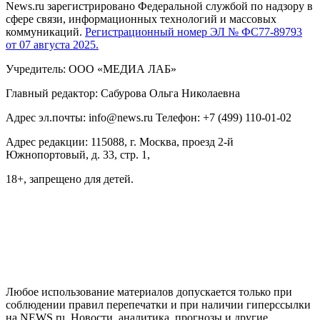
News.ru зарегистрировано Федеральной службой по надзору в
сфере связи, информационных технологий и массовых
коммуникаций.
Регистрационный номер ЭЛ № ФС77-89793
от 07 августа 2025.
Учредитель: ООО «МЕДИА ЛАБ»
Главный редактор: Сабурова Ольга Николаевна
Адрес эл.почты: info@news.ru Телефон: +7 (499) 110-01-02
Адрес редакции: 115088, г. Москва, проезд 2-й
Южнопортовый, д. 33, стр. 1,
18+, запрещено для детей.
На информационном ресурсе NEWS.RU применяются
рекомендательные технологии (информационные технологии
предоставления информации на основе сбора, систематизации
и анализа сведений, относящихся к предпочтениям
пользователей сети "Интернет", находящихся на территории
Российской Федерации)
Любое использование материалов допускается только при
соблюдении правил перепечатки и при наличии гиперссылки
на NEWS.ru. Новости, аналитика, прогнозы и другие