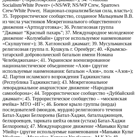
Socialism/White Power» («NS/WP, NS/WP Crew, Sparrows
Crew/White Power, Национал-социализм/Белая сила, власть»);
35. Террористическое сообщество, созданное Мальцевым В.В.
из числа участников Межрегионального общественного
движения «Артподготовка»; 36. Религиозная группа
“Джамаат “Красный пахарь”; 37. Международное молодежное
движение «Колумбайн» (другое используемое наименование
«Скулшутинг»); 38. Хатлонский джамаат; 39. Мусульманская
религиозная группа п. Кушкуль г. Оренбург; 40. «Крымско-
татарский добровольческий батальон имени Номана
Челебиджихана»; 41. Украинское военизированное
националистическое объединение «Азов» (другие
используемые наименования: батальон «Азов», полк «Азов»);
42. Партия исламского возрождения Таджикистана
(Республика Таджикистан); 43. Межрегиональное
леворадикальное анархистское движение «Народная
самооборона»; 44. Террористическое сообщество «Дуббайский
джамаат»; 45. Террористическое сообщество – «московская
ячейка» МТО «ИГ»; 46. Боевое крыло группы (вирда)
последователей (мюидов, мурдов) религиозного течения
Батал-Хаджи Белхороева (Батал-Хаджи, баталхаджинцев,
белхороевцев, тариката шейха овлия (устаза) Батал-Хаджи
Белхороева); 47. Международное движение «Маньяки Культ
Убийц» (другие используемые наименования «Маньяки Культ