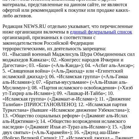
материалы, представленные на данном сайте, не являются
офертой или рекомендацией к покупке или продаже каких-
либо активов.
Редакция NEWS.RU отдельно указывает, что перечисленные
ниже организации включены в
единый федеральный список
организаций, признанных в соответствии с
законодательством Российской Федерации
террористическими, их деятельность запрещена:
01. «Высший военный Маджлисуль Шура Объединенных сил
моджахедов Кавказа»; 02. «Конгресс народов Ичкерии и
Дагестана»; 03. «База» («Аль-Каида»); 04. «Асбат аль-Ансар»;
5. «Священная война» («Аль-Джихад» или «Египетский
исламский джихад»); 06. «Исламская группа» («Аль-Гамаа
аль-Исламия»); 07. «Братья-мусульмане» («Аль-Ихван аль-
Муслимун»); 08. «Партия исламского освобождения» («Хизб
ут-Тахрир аль-Ислами»); 09. «Лашкар-И-Тайба»; 10.
«Исламская группа» («Джамаат-и-Ислами»); 11. «Движение
Талибан» [ПРИОСТАНОВЛЕНО]; 12. «Исламская партия
Туркестана» (бывшее «Исламское движение Узбекистана»);
13. «Общество социальных реформ» («Джамият аль-Ислах
аль-Иджтимаи»); 14. «Общество возрождения исламского
наследия» («Джамият Ихья ат-Тураз аль-Ислами»); 15. «Дом
двух святых» («Аль-Харамейн»); 16. «Джунд аш-Шам»
(Войско Великой Сирии); 17. «Исламский джихад – Джамаат