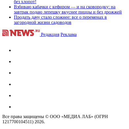
без хлопот!
Взбиваю кабачки с кефиром — и на сковородку: на
завтрак подаю лепешку вкуснее пиццы и без дрожжей
Продать дачу стало сложнее: все о переменах в
загородной жизни садоводов
Редакция
Реклама
Все права защищены © ООО «МЕДИА ЛАБ» (ОГРН
1217700104511) 2026.