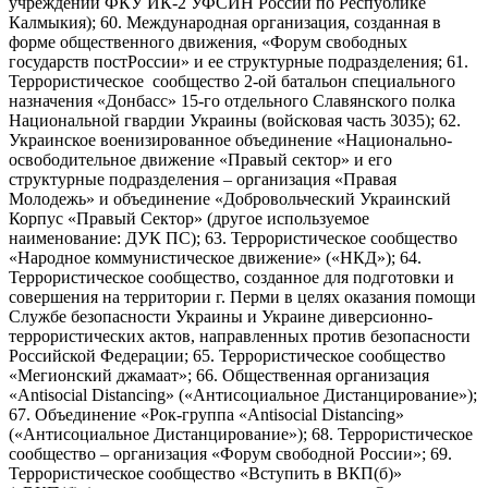
учреждении ФКУ ИК-2 УФСИН России по Республике
Калмыкия); 60. Международная организация, созданная в
форме общественного движения, «Форум свободных
государств постРоссии» и ее структурные подразделения; 61.
Террористическое сообщество 2-ой батальон специального
назначения «Донбасс» 15-го отдельного Славянского полка
Национальной гвардии Украины (войсковая часть 3035); 62.
Украинское военизированное объединение «Национально-
освободительное движение «Правый сектор» и его
структурные подразделения – организация «Правая
Молодежь» и объединение «Добровольческий Украинский
Корпус «Правый Сектор» (другое используемое
наименование: ДУК ПС); 63. Террористическое сообщество
«Народное коммунистическое движение» («НКД»); 64.
Террористическое сообщество, созданное для подготовки и
совершения на территории г. Перми в целях оказания помощи
Службе безопасности Украины и Украине диверсионно-
террористических актов, направленных против безопасности
Российской Федерации; 65. Террористическое сообщество
«Мегионский джамаат»; 66. Общественная организация
«Antisocial Distancing» («Антисоциальное Дистанцирование»);
67. Объединение «Рок-группа «Antisocial Distancing»
(«Антисоциальное Дистанцирование»); 68. Террористическое
сообщество – организация «Форум свободной России»; 69.
Террористическое сообщество «Вступить в ВКП(б)»