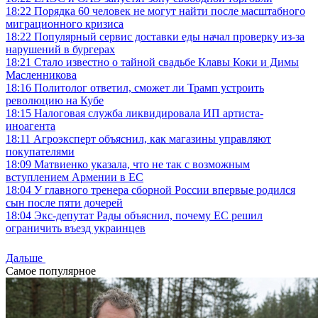
18:22
Порядка 60 человек не могут найти после масштабного
миграционного кризиса
18:22
Популярный сервис доставки еды начал проверку из-за
нарушений в бургерах
18:21
Стало известно о тайной свадьбе Клавы Коки и Димы
Масленникова
18:16
Политолог ответил, сможет ли Трамп устроить
революцию на Кубе
18:15
Налоговая служба ликвидировала ИП артиста-
иноагента
18:11
Агроэксперт объяснил, как магазины управляют
покупателями
18:09
Матвиенко указала, что не так с возможным
вступлением Армении в ЕС
18:04
У главного тренера сборной России впервые родился
сын после пяти дочерей
18:04
Экс-депутат Рады объяснил, почему ЕС решил
ограничить въезд украинцев
Дальше
Самое популярное