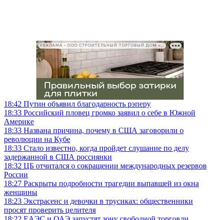
РЕКЛАМА • ООО СТРОИТЕЛЬНЫЙ ТОРГОВЫЙ ДОМ «ПЕТРОВИЧ», ИНН 7802348846
18:42
Путин объявил благодарность рэперу
18:33
Российский пловец громко заявил о себе в Южной
Америке
18:33
Названа причина, почему в США заговорили о
революции на Кубе
18:33
Стало известно, когда пройдет слушание по делу
задержанной в США россиянки
18:32
ЦБ отчитался о сокращении международных резервов
России
18:27
Раскрыты подробности трагедии выпавшей из окна
женщины
18:23
Экстрасенс и девочки в трусиках: общественники
просят проверить целителя
18:22
ЕАЭС и ОАЭ запустят зону свободной торговли