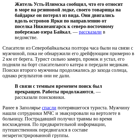
Житель Усть-Илимска сообщил, что его относит
в море на резиновой лодке, своего товарища на
байдарке он потерял из вида. Они двигались
вдоль островов Ярки по направлению от
поселка Нижнеангарск к северо-восточному
побережью озера Байкал
, —
рассказали
в
ведомстве.
Спасатели из Северобайкальска полтора часа были на связи с
мужчиной, пока не обнаружили его дрейфующим примерно в
2 км от берега. Турист сильно замерз, промок и устал, его
подняли на борт спасательного катера и передали медикам.
Поиски второго мужчины продолжались до захода солнца,
однако результатов они не дали.
В связи с темным временем поиск был
прекращен. Работы продолжаются
, —
рассказали поисковики.
Ранее в Заполярье
спасли
потерявшегося туриста. Мужчину
нашли сотрудники МЧС и эвакуировали на вертолете в
больницу. Пострадавший получил травмы во время
восхождения. По предварительной информации,
путешественник передвигался в составе
незарегистрированной группы.