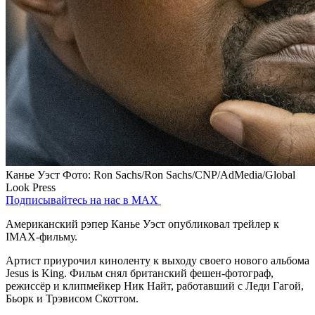
Канье Уэст
Фото: Ron Sachs/Ron Sachs/CNP/AdMedia/Global
Look Press
Подписывайтесь на нас в MAX
Американский рэпер Канье Уэст опубликовал трейлер к
IMAX-фильму.
Артист приурочил киноленту к выходу своего нового альбома
Jesus is King. Фильм снял британский фешен-фотограф,
режиссёр и клипмейкер Ник Найт, работавший с Леди Гагой,
Бьорк и Трэвисом Скоттом.