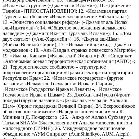
«Исламская группа» («Джамаат-и-Ислами»); 11. «Движение
Талибан» [ПРИОСТАНОВЛЕНО]; 12. «Исламская партия
Туркестана» (бывшее «Исламское движение Узбекистана»);
13. «Общество социальных реформ» («Джамият аль-Ислах
аль-Иджтимаи»); 14. «Общество возрождения исламского
наследия» («Джамият Ихья ат-Тураз аль-Ислами»); 15. «Дом
двух святых» («Аль-Харамейн»); 16. «Джунд аш-Шам»
(Войско Великой Сирии); 17. «Исламский джихад – Джамаат
моджахедов»; 18. «Аль-Каида в странах исламского Магриба»;
19. «Имарат Кавказ» («Кавказский Эмират»); 20. «Синдикат
«Автономная боевая террористическая организация (АБТО)»;
21. Террористическое сообщество – структурное
подразделение организации «Правый сектор» на территории
Республики Крым; 22. «Исламское государство» (другие
названия: «Исламское Государство Ирака и Сирии»,
«Исламское Государство Ирака и Леванта», «Исламское
Государство Ирака и Шама»); 23. Джебхат ан-Нусра (Фронт
победы) (другие названия: «Джабха аль-Нусра ли-Ахль аш-
Шам» (Фронт поддержки Великой Сирии); 24. Всероссийское
общественное движение «Народное ополчение имени К.
Минина и Д. Пожарского»; 25. «Аджр от Аллаха Субхану уа
Тагьаля SHAM» (Благословение от Аллаха милоственного и
милосердного СИРИЯ); 26. Международное религиозное
объединение «АУМ Синрике» (AumShinrikyo, AUM, Aleph);