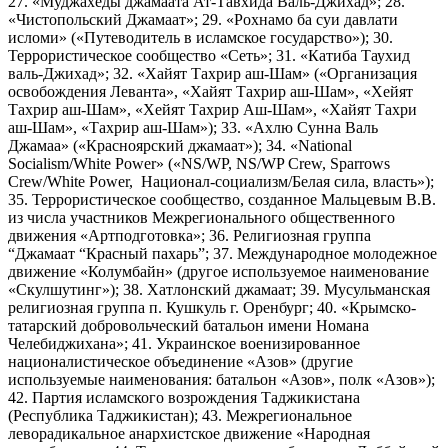
27. «Муджахеды джамаата Ат-Тавхида Валь-Джихад»; 28.
«Чистопольский Джамаат»; 29. «Рохнамо ба суи давлати
исломи» («Путеводитель в исламское государство»); 30.
Террористическое сообщество «Сеть»; 31. «Катиба Таухид
валь-Джихад»; 32. «Хайят Тахрир аш-Шам» («Организация
освобождения Леванта», «Хайят Тахрир аш-Шам», «Хейят
Тахрир аш-Шам», «Хейят Тахрир Аш-Шам», «Хайят Тахри
аш-Шам», «Тахрир аш-Шам»); 33. «Ахлю Сунна Валь
Джамаа» («Красноярский джамаат»); 34. «National
Socialism/White Power» («NS/WP, NS/WP Crew, Sparrows
Crew/White Power, Национал-социализм/Белая сила, власть»);
35. Террористическое сообщество, созданное Мальцевым В.В.
из числа участников Межрегионального общественного
движения «Артподготовка»; 36. Религиозная группа
“Джамаат “Красный пахарь”; 37. Международное молодежное
движение «Колумбайн» (другое используемое наименование
«Скулшутинг»); 38. Хатлонский джамаат; 39. Мусульманская
религиозная группа п. Кушкуль г. Оренбург; 40. «Крымско-
татарский добровольческий батальон имени Номана
Челебиджихана»; 41. Украинское военизированное
националистическое объединение «Азов» (другие
используемые наименования: батальон «Азов», полк «Азов»);
42. Партия исламского возрождения Таджикистана
(Республика Таджикистан); 43. Межрегиональное
леворадикальное анархистское движение «Народная