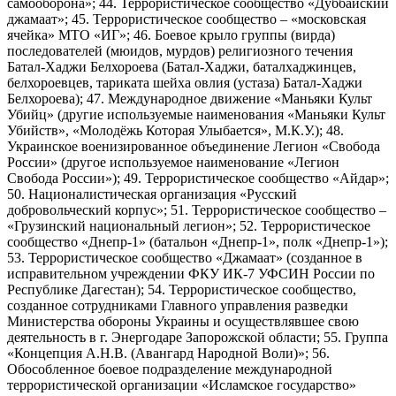
самооборона»; 44. Террористическое сообщество «Дуббайский
джамаат»; 45. Террористическое сообщество – «московская
ячейка» МТО «ИГ»; 46. Боевое крыло группы (вирда)
последователей (мюидов, мурдов) религиозного течения
Батал-Хаджи Белхороева (Батал-Хаджи, баталхаджинцев,
белхороевцев, тариката шейха овлия (устаза) Батал-Хаджи
Белхороева); 47. Международное движение «Маньяки Культ
Убийц» (другие используемые наименования «Маньяки Культ
Убийств», «Молодёжь Которая Улыбается», М.К.У.); 48.
Украинское военизированное объединение Легион «Свобода
России» (другое используемое наименование «Легион
Свобода России»); 49. Террористическое сообщество «Айдар»;
50. Националистическая организация «Русский
добровольческий корпус»; 51. Террористическое сообщество –
«Грузинский национальный легион»; 52. Террористическое
сообщество «Днепр-1» (батальон «Днепр-1», полк «Днепр-1»);
53. Террористическое сообщество «Джамаат» (созданное в
исправительном учреждении ФКУ ИК-7 УФСИН России по
Республике Дагестан); 54. Террористическое сообщество,
созданное сотрудниками Главного управления разведки
Министерства обороны Украины и осуществлявшее свою
деятельность в г. Энергодаре Запорожской области; 55. Группа
«Концепция А.Н.В. (Авангард Народной Воли)»; 56.
Обособленное боевое подразделение международной
террористической организации «Исламское государство»