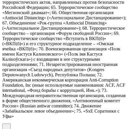
террористических актов, направленных против безопасности
Российской Федерации; 65. Террористическое сообщество
«Мегионский джамаат»; 66. Общественная организация
«Antisocial Distancing» («Антисоциальное Дистанцирование»);
67. Объединение «Рок-группа «Antisocial Distancing»
(«Антисоциальное Дистанцирование»); 68. Террористическое
сообщество – организация «Форум свободной России»; 69.
Террористическое сообщество «Вступить в ВКП(б)»
(«ВКП(б)») и его структурное подразделение – «Омская
ячейка «ВКП(б)»; 70. Военизированная организация «Полк
имени Кастуся Калиновского» («Полк iмя Кастуся
Калiноўскага») с входящими в нее структурными
подразделениями; 71. Незарегистрированная иностранная
организация «Съезд народных депутатов» (Kongres
Deputowanych Ludowych), Республика Польша; 72.
Американская некоммерческая корпорация Anti-Corruption
Foundation, Inc (иные используемые наименования: ACF, ACF
international, «Фонд борьбы с коррупцией, Инк.»); 73.
Международная неправительственная организация, созданная
в форме общественного движения, «Антивоенный комитет
России» (Russian antiwar committee); 74. Движение
«Забайкальское левое объединение»; 75. «SxE Соратники с
Уфы»