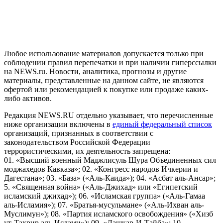
рекомендательные технологии (информационные технологии
предоставления информации на основе сбора, систематизации
и анализа сведений, относящихся к предпочтениям
пользователей сети "Интернет", находящихся на территории
Российской Федерации)
Любое использование материалов допускается только при
соблюдении правил перепечатки и при наличии гиперссылки
на NEWS.ru. Новости, аналитика, прогнозы и другие
материалы, представленные на данном сайте, не являются
офертой или рекомендацией к покупке или продаже каких-
либо активов.
Редакция NEWS.RU отдельно указывает, что перечисленные
ниже организации включены в
единый федеральный список
организаций, признанных в соответствии с
законодательством Российской Федерации
террористическими, их деятельность запрещена:
01. «Высший военный Маджлисуль Шура Объединенных сил
моджахедов Кавказа»; 02. «Конгресс народов Ичкерии и
Дагестана»; 03. «База» («Аль-Каида»); 04. «Асбат аль-Ансар»;
5. «Священная война» («Аль-Джихад» или «Египетский
исламский джихад»); 06. «Исламская группа» («Аль-Гамаа
аль-Исламия»); 07. «Братья-мусульмане» («Аль-Ихван аль-
Муслимун»); 08. «Партия исламского освобождения» («Хизб
ут-Тахрир аль-Ислами»); 09. «Лашкар-И-Тайба»; 10.