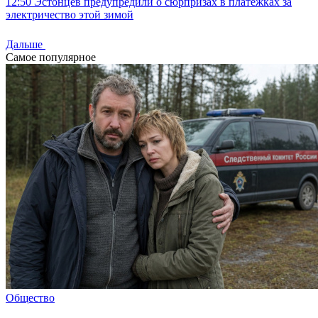
12:50
Эстонцев предупредили о сюрпризах в платежках за
электричество этой зимой
Дальше
Самое популярное
Общество