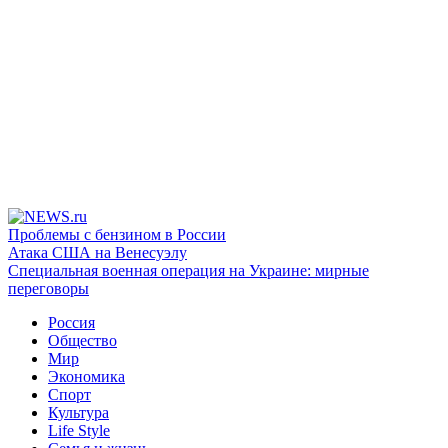
Проблемы с бензином в России
Атака США на Венесуэлу
Специальная военная операция на Украине: мирные
переговоры
Россия
Общество
Мир
Экономика
Спорт
Культура
Life Style