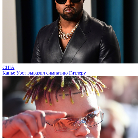
США
Канье Уэст выразил симпатию Гитлеру