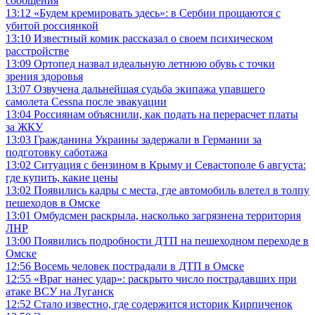
сообщения
13:12
«Будем кремировать здесь»: в Сербии прощаются с
убитой россиянкой
13:10
Известный комик рассказал о своем психическом
расстройстве
13:09
Ортопед назвал идеальную летнюю обувь с точки
зрения здоровья
13:07
Озвучена дальнейшая судьба экипажа упавшего
самолета Cessna после эвакуации
13:04
Россиянам объяснили, как подать на перерасчет платы
за ЖКУ
13:03
Гражданина Украины задержали в Германии за
подготовку саботажа
13:02
Ситуация с бензином в Крыму и Севастополе 6 августа:
где купить, какие цены
13:02
Появились кадры с места, где автомобиль влетел в толпу
пешеходов в Омске
13:01
Омбудсмен раскрыла, насколько загрязнена территория
ЛНР
13:00
Появились подробности ДТП на пешеходном переходе в
Омске
12:56
Восемь человек пострадали в ДТП в Омске
12:55
«Враг нанес удар»: раскрыто число пострадавших при
атаке ВСУ на Луганск
12:52
Стало известно, где содержится историк Кирпиченок