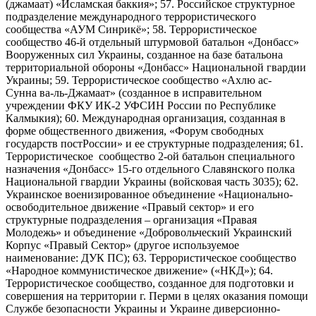
(джамаат) «Исламская баккия»; 57. Российское структурное
подразделение международного террористического
сообщества «АУМ Синрикё»; 58. Террористическое
сообщество 46-й отдельный штурмовой батальон «Донбасс»
Вооруженных сил Украины, созданное на базе батальона
территориальной обороны «Донбасс» Национальной гвардии
Украины; 59. Террористическое сообщество «Ахлю ас-
Сунна ва-ль-Джамаат» (созданное в исправительном
учреждении ФКУ ИК-2 УФСИН России по Республике
Калмыкия); 60. Международная организация, созданная в
форме общественного движения, «Форум свободных
государств постРоссии» и ее структурные подразделения; 61.
Террористическое сообщество 2-ой батальон специального
назначения «Донбасс» 15-го отдельного Славянского полка
Национальной гвардии Украины (войсковая часть 3035); 62.
Украинское военизированное объединение «Национально-
освободительное движение «Правый сектор» и его
структурные подразделения – организация «Правая
Молодежь» и объединение «Добровольческий Украинский
Корпус «Правый Сектор» (другое используемое
наименование: ДУК ПС); 63. Террористическое сообщество
«Народное коммунистическое движение» («НКД»); 64.
Террористическое сообщество, созданное для подготовки и
совершения на территории г. Перми в целях оказания помощи
Службе безопасности Украины и Украине диверсионно-