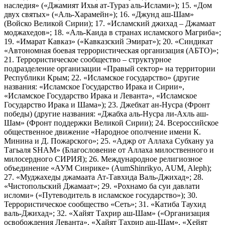
наследия» («Джамият Ихья ат-Тураз аль-Ислами»); 15. «Дом
двух святых» («Аль-Харамейн»); 16. «Джунд аш-Шам»
(Войско Великой Сирии); 17. «Исламский джихад – Джамаат
моджахедов»; 18. «Аль-Каида в странах исламского Магриба»;
19. «Имарат Кавказ» («Кавказский Эмират»); 20. «Синдикат
«Автономная боевая террористическая организация (АБТО)»;
21. Террористическое сообщество – структурное
подразделение организации «Правый сектор» на территории
Республики Крым; 22. «Исламское государство» (другие
названия: «Исламское Государство Ирака и Сирии»,
«Исламское Государство Ирака и Леванта», «Исламское
Государство Ирака и Шама»); 23. Джебхат ан-Нусра (Фронт
победы) (другие названия: «Джабха аль-Нусра ли-Ахль аш-
Шам» (Фронт поддержки Великой Сирии); 24. Всероссийское
общественное движение «Народное ополчение имени К.
Минина и Д. Пожарского»; 25. «Аджр от Аллаха Субхану уа
Тагьаля SHAM» (Благословение от Аллаха милоственного и
милосердного СИРИЯ); 26. Международное религиозное
объединение «АУМ Синрике» (AumShinrikyo, AUM, Aleph);
27. «Муджахеды джамаата Ат-Тавхида Валь-Джихад»; 28.
«Чистопольский Джамаат»; 29. «Рохнамо ба суи давлати
исломи» («Путеводитель в исламское государство»); 30.
Террористическое сообщество «Сеть»; 31. «Катиба Таухид
валь-Джихад»; 32. «Хайят Тахрир аш-Шам» («Организация
освобождения Леванта», «Хайят Тахрир аш-Шам», «Хейят