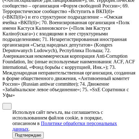
(«Антисоциальное Дистанцирование»); 68. Террористическое
сообщество – организация «Форум свободной России»; 69.
Террористическое сообщество «Вступить в ВКП(б)»
(«ВКП(б)») и его структурное подразделение – «Омская
ячейка «ВКП(б)»; 70. Военизированная организация «Полк
имени Кастуся Калиновского» («Полк iмя Кастуся
Калiноўскага») с входящими в нее структурными
подразделениями; 71. Незарегистрированная иностранная
организация «Съезд народных депутатов» (Kongres
Deputowanych Ludowych), Республика Польша; 72.
Американская некоммерческая корпорация Anti-Corruption
Foundation, Inc (иные используемые наименования: ACF, ACF
international, «Фонд борьбы с коррупцией, Инк.»); 73.
Международная неправительственная организация, созданная
в форме общественного движения, «Антивоенный комитет
России» (Russian antiwar committee); 74. Движение
«Забайкальское левое объединение»; 75. «SxE Соратники с
Уфы»
Используя сайт news.ru, вы соглашаетесь с
использованием файлов cookie, в порядке,
описанном в
Политике обработки персональных
данных
.
Подтверждаю