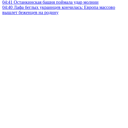
04:41
Останкинская башня поймала удар молнии
04:40
Лафа беглых украинцев кончилась: Европа массово
вышлет беженцев на родину