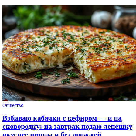
Общество
Взбиваю кабачки с кефиром — и на
сковородку: на завтрак подаю лепешку
вкуснее пиццы и без дрожжей