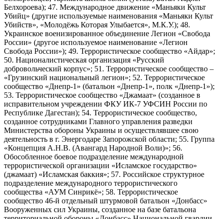
Белхороева); 47. Международное движение «Маньяки Культ
Убийц» (другие используемые наименования «Маньяки Культ
Убийств», «Молодёжь Которая Улыбается», М.К.У.); 48.
Украинское военизированное объединение Легион «Свобода
России» (другое используемое наименование «Легион
Свобода России»); 49. Террористическое сообщество «Айдар»;
50. Националистическая организация «Русский
добровольческий корпус»; 51. Террористическое сообщество –
«Грузинский национальный легион»; 52. Террористическое
сообщество «Днепр-1» (батальон «Днепр-1», полк «Днепр-1»);
53. Террористическое сообщество «Джамаат» (созданное в
исправительном учреждении ФКУ ИК-7 УФСИН России по
Республике Дагестан); 54. Террористическое сообщество,
созданное сотрудниками Главного управления разведки
Министерства обороны Украины и осуществлявшее свою
деятельность в г. Энергодаре Запорожской области; 55. Группа
«Концепция А.Н.В. (Авангард Народной Воли)»; 56.
Обособленное боевое подразделение международной
террористической организации «Исламское государство»
(джамаат) «Исламская баккия»; 57. Российское структурное
подразделение международного террористического
сообщества «АУМ Синрикё»; 58. Террористическое
сообщество 46-й отдельный штурмовой батальон «Донбасс»
Вооруженных сил Украины, созданное на базе батальона
территориальной обороны «Донбасс» Национальной гвардии