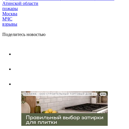
Атинской области
пожары
Москва
МЧС
взрывы
Поделитесь новостью
РЕКЛАМА • ООО СТРОИТЕЛЬНЫЙ ТОРГОВЫЙ ДОМ «ПЕТРОВИЧ», ИНН 7802348846