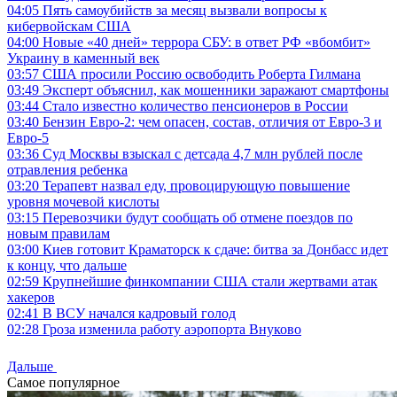
04:05
Пять самоубийств за месяц вызвали вопросы к
кибервойскам США
04:00
Новые «40 дней» террора СБУ: в ответ РФ «вбомбит»
Украину в каменный век
03:57
США просили Россию освободить Роберта Гилмана
03:49
Эксперт объяснил, как мошенники заражают смартфоны
03:44
Стало известно количество пенсионеров в России
03:40
Бензин Евро-2: чем опасен, состав, отличия от Евро-3 и
Евро-5
03:36
Суд Москвы взыскал с детсада 4,7 млн рублей после
отравления ребенка
03:20
Терапевт назвал еду, провоцирующую повышение
уровня мочевой кислоты
03:15
Перевозчики будут сообщать об отмене поездов по
новым правилам
03:00
Киев готовит Краматорск к сдаче: битва за Донбасс идет
к концу, что дальше
02:59
Крупнейшие финкомпании США стали жертвами атак
хакеров
02:41
В ВСУ начался кадровый голод
02:28
Гроза изменила работу аэропорта Внуково
Дальше
Самое популярное