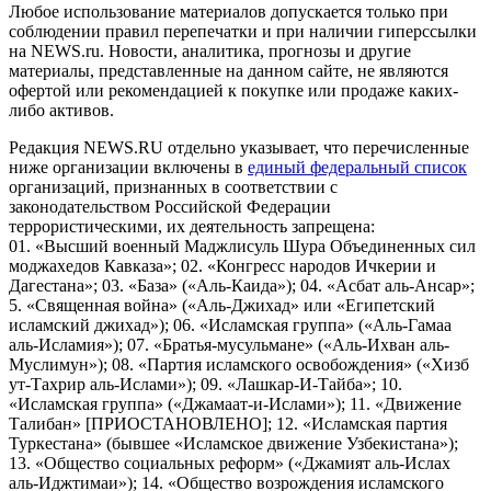
Любое использование материалов допускается только при
соблюдении правил перепечатки и при наличии гиперссылки
на NEWS.ru. Новости, аналитика, прогнозы и другие
материалы, представленные на данном сайте, не являются
офертой или рекомендацией к покупке или продаже каких-
либо активов.
Редакция NEWS.RU отдельно указывает, что перечисленные
ниже организации включены в
единый федеральный список
организаций, признанных в соответствии с
законодательством Российской Федерации
террористическими, их деятельность запрещена:
01. «Высший военный Маджлисуль Шура Объединенных сил
моджахедов Кавказа»; 02. «Конгресс народов Ичкерии и
Дагестана»; 03. «База» («Аль-Каида»); 04. «Асбат аль-Ансар»;
5. «Священная война» («Аль-Джихад» или «Египетский
исламский джихад»); 06. «Исламская группа» («Аль-Гамаа
аль-Исламия»); 07. «Братья-мусульмане» («Аль-Ихван аль-
Муслимун»); 08. «Партия исламского освобождения» («Хизб
ут-Тахрир аль-Ислами»); 09. «Лашкар-И-Тайба»; 10.
«Исламская группа» («Джамаат-и-Ислами»); 11. «Движение
Талибан» [ПРИОСТАНОВЛЕНО]; 12. «Исламская партия
Туркестана» (бывшее «Исламское движение Узбекистана»);
13. «Общество социальных реформ» («Джамият аль-Ислах
аль-Иджтимаи»); 14. «Общество возрождения исламского