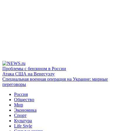
Проблемы с бензином в России
Атака США на Венесуэлу
Специальная военная операция на Украине: мирные
переговоры
Россия
Общество
Мир
Экономика
Спорт
Культура
Life Style