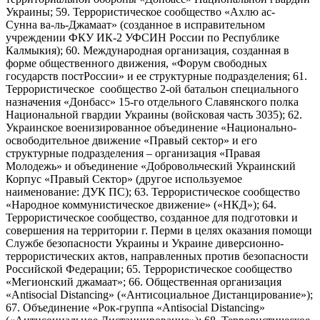
Украины; 59. Террористическое сообщество «Ахлю ас-
Сунна ва-ль-Джамаат» (созданное в исправительном
учреждении ФКУ ИК-2 УФСИН России по Республике
Калмыкия); 60. Международная организация, созданная в
форме общественного движения, «Форум свободных
государств постРоссии» и ее структурные подразделения; 61.
Террористическое сообщество 2-ой батальон специального
назначения «Донбасс» 15-го отдельного Славянского полка
Национальной гвардии Украины (войсковая часть 3035); 62.
Украинское военизированное объединение «Национально-
освободительное движение «Правый сектор» и его
структурные подразделения – организация «Правая
Молодежь» и объединение «Добровольческий Украинский
Корпус «Правый Сектор» (другое используемое
наименование: ДУК ПС); 63. Террористическое сообщество
«Народное коммунистическое движение» («НКД»); 64.
Террористическое сообщество, созданное для подготовки и
совершения на территории г. Перми в целях оказания помощи
Службе безопасности Украины и Украине диверсионно-
террористических актов, направленных против безопасности
Российской Федерации; 65. Террористическое сообщество
«Мегионский джамаат»; 66. Общественная организация
«Antisocial Distancing» («Антисоциальное Дистанцирование»);
67. Объединение «Рок-группа «Antisocial Distancing»