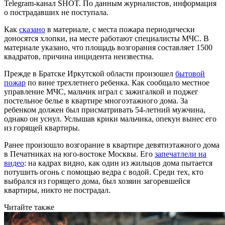
Telegram-канал SHOT. По данным журналистов, информация
о пострадавших не поступала.
Как
сказано
в материале, с места пожара периодически
доносятся хлопки, на месте работают специалисты МЧС. В
материале указано, что площадь возгорания составляет 1500
квадратов, причина инцидента неизвестна.
Прежде в Братске Иркутской области произошел
бытовой
пожар
по вине трехлетнего ребенка. Как сообщало местное
управление МЧС, мальчик играл с зажигалкой и поджег
постельное белье в квартире многоэтажного дома. За
ребенком должен был присматривать 54-летний мужчина,
однако он уснул. Услышав крики мальчика, опекун вынес его
из горящей квартиры.
Ранее произошло возгорание в квартире девятиэтажного дома
в Печатниках на юго-востоке Москвы. Его
запечатлели на
видео
: на кадрах видно, как один из жильцов дома пытается
потушить огонь с помощью ведра с водой. Среди тех, кто
выбрался из горящего дома, был хозяин загоревшейся
квартиры, никто не пострадал.
Читайте также