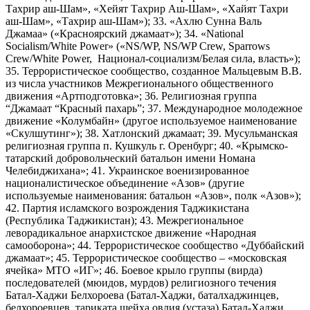
Тахрир аш-Шам», «Хейят Тахрир Аш-Шам», «Хайят Тахри
аш-Шам», «Тахрир аш-Шам»); 33. «Ахлю Сунна Валь
Джамаа» («Красноярский джамаат»); 34. «National
Socialism/White Power» («NS/WP, NS/WP Crew, Sparrows
Crew/White Power, Национал-социализм/Белая сила, власть»);
35. Террористическое сообщество, созданное Мальцевым В.В.
из числа участников Межрегионального общественного
движения «Артподготовка»; 36. Религиозная группа
“Джамаат “Красный пахарь”; 37. Международное молодежное
движение «Колумбайн» (другое используемое наименование
«Скулшутинг»); 38. Хатлонский джамаат; 39. Мусульманская
религиозная группа п. Кушкуль г. Оренбург; 40. «Крымско-
татарский добровольческий батальон имени Номана
Челебиджихана»; 41. Украинское военизированное
националистическое объединение «Азов» (другие
используемые наименования: батальон «Азов», полк «Азов»);
42. Партия исламского возрождения Таджикистана
(Республика Таджикистан); 43. Межрегиональное
леворадикальное анархистское движение «Народная
самооборона»; 44. Террористическое сообщество «Дуббайский
джамаат»; 45. Террористическое сообщество – «московская
ячейка» МТО «ИГ»; 46. Боевое крыло группы (вирда)
последователей (мюидов, мурдов) религиозного течения
Батал-Хаджи Белхороева (Батал-Хаджи, баталхаджинцев,
белхороевцев, тариката шейха овлия (устаза) Батал-Хаджи